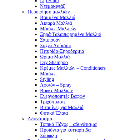
Lip Balm
Ντεμακιγιάζ
Περιποίηση μαλλιών
Βαμμένα Μαλλιά
Λιπαρά Μαλλιά
Μάσκες Μαλλιών
Ξηρά-Ταλαιπωρημένα Μαλλιά
Σαμπουάν
Συχνό Λούσιμο
Πιτυρίδα-Ξηροδερμία
Ώριμα Μαλλιά
Dry Shampoo
Κρέμες Μαλλιών – Conditioners
Μάσκες
Styling
Λοσιόν – Spray
Βαφές Μαλλιών
Ενεργοποιητές Βαφών
Τριχόπτωση
Βιταμίνες για Μαλλιά
Φυτικά Έλαια
Αδυνάτισμα
Τοπικό Πάχος – αδυνάτισμα
Προϊόντα για κυτταρίτιδα
Σύσφιξη