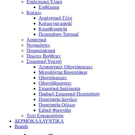
Επιδεσμικό Υλικό
Επιθέματα
Κρέμες
Αναλγητική Γέλη
Κρέμα για μασάζ
Κρυοθεραπεία
Περιποίηση Τατουαζ
Λιπαντικά
Νυχοκόπτες
Προφυλακτικά
Πρώτες Βοήθειες
Στοματική Υγιεινή
Λευκαντικές Οδοντόκρεμες
Μεσοδόντια Βουρτσάκια
Οδοντόκρεμες
Οδοντόβουρτσες
Στοματικά Διαλύματα
Παιδική Στοματική Περιποίηση
Προστασία Δοντίων
Προστασία Ούλων
Ειδική Φροντίδα
Τεστ Εγκυμοσύνης
ΔΕΡΜΟΚΑΛΛΥΝΤΙΚΑ
Brands