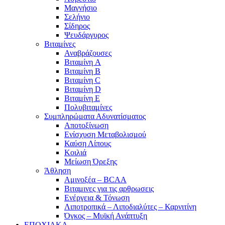
Μαγνήσιο
Σελήνιο
Σίδηρος
Ψευδάργυρος
Βιταμίνες
Αναβράζουσες
Βιταμίνη A
Βιταμίνη B
Βιταμίνη C
Βιταμίνη D
Βιταμίνη E
Πολυβιταμίνες
Συμπληρώματα Αδυνατίσματος
Αποτοξίνωση
Ενίσχυση Μεταβολισμού
Καύση Λίπους
Κοιλιά
Μείωση Όρεξης
Άθληση
Αμινοξέα – BCAA
Βιταμινες για τις αρθρωσεις
Ενέργεια & Τόνωση
Λιποτροπικά – Λιποδιαλύτες – Καρνιτίνη
Όγκος – Μυϊκή Ανάπτυξη
ΕΠΟΧΙΑΚΑ