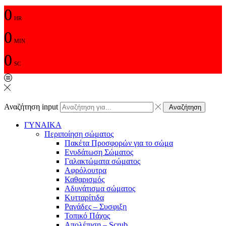
0
HR
0
MIN
0
SC
Αναζήτηση input
Αναζήτηση
ΓΥΝΑΙΚΑ
Περιποίηση σώματος
Πακέτα Προσφορών για το σώμα
Ενυδάτωση Σώματος
Γαλακτώματα σώματος
Αφρόλουτρα
Καθαρισμός
Αδυνάτισμα σώματος
Κυτταρίτιδα
Ραγάδες – Συσφιξη
Τοπικό Πάχος
Απολέπιση – Scrub