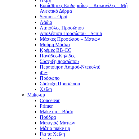
Ευαίσθητες Επιδερμίδες – Κοκκινίλες – Μή
Ανεκτικό Δέρμα
Serum – Οροί
Λάδια
Αμπούλες Προσώπου
Απολέπιση Προσώπου – Scrub
Μάσκες Προσώπου – Ματιών
Μαύρη Μάσκα
Κρέμες BB-CC
Πανάδες-Κηλίδες
Σύσφιξη προσώπου
Περιποίηση Λαιμού-Ντεκολτέ
45+
Πρόσωπο
Σύσφιξη Προσώπου
Χείλη
Make-up
Concelear
Primer
Make up – Βάση
Πούδρα
Μακιγιάζ Ματιών
Μάτια make up
Για τα Χείλη