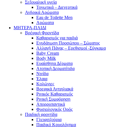
Σεξουαλική υγεία
Τονωτικά – Διεγερτικά
Ανδρικά Αρώματα
Eau de Toilette Men
Αρώματα
ΜΗΤΕΡΑ-ΠΑΙΔΙ
Βρέφική Φροντίδα
Καθαρισμός για παιδιά
Ενυδάτωση Προσώπου – Σώματος
Αλλαγή Πάνας – Ερεθισμοί -Σύγκαμα
Baby Cream
Body Milk
Ευαίσθητα Δέρματα
Ατοπική Δερματίτιδα
Νινίδα
Έλαια
Κολώνιες
Βρεφικά Αντιηλιακά
Ρινικός Καθαρισμός
Ρινική Συμφόρηση
Απορρυπαντικά
Φυσιολογικός Ορός
Παιδική φροντίδα
Γλειφιτζούρια
Παιδικό Κρυολόγημα