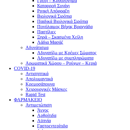
Γρίπη – Κρυολόγημα
Καταρροή Συνάχι
Ρινική Απόφραξη
Βιολογικά Σιρόπια
Παιδικά Βιολογικά Σιρόπια
Πονόλαιμος Βήχας Βραχνάδα
Παστίλιες
Ξηρά – Σκασμένα Χείλη
Λάδια Μασάζ
Αδυνάτισμα
Αδυνατίζω με Κρέμες Σώματος
Αδυνατίζω με συμπληρώματα
Αρωματικά Χώρου – Ρούχων – Κεριά
COVID-19
Αντισηπτικά
Απολυμαντικά
Κρεμοσάπουνα
Χειρουργικές Μάσκες
Rapid Test
ΦΑΡΜΑΚΕΙΟ
Αντιμετώπιση
Άγχος
Αρθρίτιδα
Αϋπνία
Γαστρεντερίτιδα