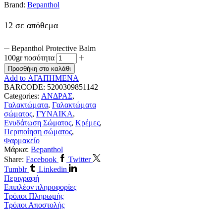
Brand:
Bepanthol
12 σε απόθεμα
Bepanthol Protective Balm
100gr ποσότητα
Προσθήκη στο καλάθι
Add to ΑΓΑΠΗΜΕΝΑ
BARCODE:
5200309851142
Categories:
ΑΝΔΡΑΣ
,
Γαλακτώματα
,
Γαλακτώματα
σώματος
,
ΓΥΝΑΙΚΑ
,
Ενυδάτωση Σώματος
,
Κρέμες
,
Περιποίηση σώματος
,
Φαρμακείο
Μάρκα:
Bepanthol
Share:
Facebook
Twitter
Tumblr
Linkedin
Περιγραφή
Επιπλέον πληροφορίες
Τρόποι Πληρωμής
Τρόποι Αποστολής