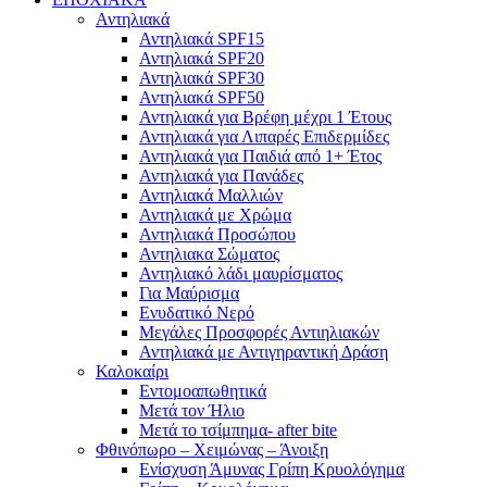
Αντηλιακά
Αντηλιακά SPF15
Αντηλιακά SPF20
Αντηλιακά SPF30
Αντηλιακά SPF50
Αντηλιακά για Βρέφη μέχρι 1 Έτους
Αντηλιακά για Λιπαρές Επιδερμίδες
Αντηλιακά για Παιδιά από 1+ Έτος
Αντηλιακά για Πανάδες
Αντηλιακά Μαλλιών
Αντηλιακά με Χρώμα
Αντηλιακά Προσώπου
Αντηλιακα Σώματος
Αντηλιακό λάδι μαυρίσματος
Για Μαύρισμα
Ενυδατικό Νερό
Μεγάλες Προσφορές Αντιηλιακών
Αντηλιακά με Αντιγηραντική Δράση
Καλοκαίρι
Εντομοαπωθητικά
Μετά τον Ήλιο
Μετά το τσίμπημα- after bite
Φθινόπωρο – Χειμώνας – Άνοιξη
Ενίσχυση Άμυνας Γρίπη Κρυολόγημα