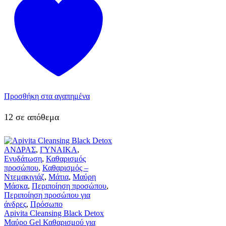
Προσθήκη στα αγαπημένα
12 σε απόθεμα
ΑΝΔΡΑΣ
,
ΓΥΝΑΙΚΑ
,
Ενυδάτωση
,
Καθαρισμός
προσώπου
,
Καθαρισμός –
Ντεμακιγιάζ
,
Μάτια
,
Μαύρη
Μάσκα
,
Περιποίηση προσώπου
,
Περιποίηση προσώπου για
άνδρες
,
Πρόσωπο
Apivita Cleansing Black Detox
Μαύρο Gel Καθαρισμού για