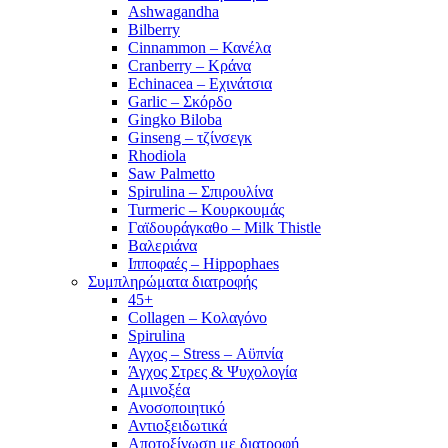
Ashwagandha
Bilberry
Cinnammon – Κανέλα
Cranberry – Κράνα
Echinacea – Εχινάτσια
Garlic – Σκόρδο
Gingko Biloba
Ginseng – τζίνσεγκ
Rhodiola
Saw Palmetto
Spirulina – Σπιρουλίνα
Turmeric – Κουρκουμάς
Γαϊδουράγκαθο – Milk Thistle
Βαλεριάνα
Ιπποφαές – Hippophaes
Συμπληρώματα διατροφής
45+
Collagen – Κολαγόνο
Spirulina
Αγχος – Stress – Αϋπνία
Άγχος Στρες & Ψυχολογία
Αμινοξέα
Ανοσοποιητικό
Αντιοξειδωτικά
Αποτοξίνωση με διατροφή