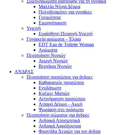
Συμπληρώματα διατροφής για τη γυναίκα
Μαλλία Νύχια Δέρμα
Πολυβιταμίνες για γυναίκες
Γονιμότητα
Εμμηνόπαυση
Υγιεινή
Ευαίσθητη Περιοχή-Υγιεινή
Γυναικεία αρώματα – Έλαια
EDT Eau de Toilette Woman
Αρώματα
Περιποίηση Νυχιών
Αγωγή Νυχιών
Βερνίκια Νυχιών
ΑΝΔΡΑΣ
Περιποίηση προσώπου για άνδρες
Καθαρισμός προσώπου
Ενυδάτωση
Κρέμες Ματιών
Αντιγήρανση προσώπου
Λιπαρό Δέρμα – Ακμή
Ψωρίαση στο πρόσωπο
Περιποίηση σώματος για άνδρες
Ανδρικά Αποσμητικά
Ανδρικά Αφρόλουτρα
Φροντίδα Χεριών για τον άνδρα