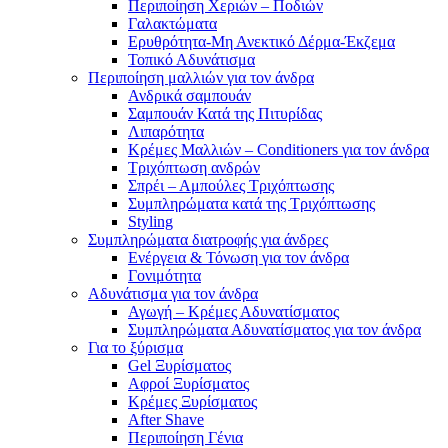
Περιποίηση Χεριών – Ποδιών
Γαλακτώματα
Ερυθρότητα-Μη Ανεκτικό Δέρμα-Έκζεμα
Τοπικό Αδυνάτισμα
Περιποίηση μαλλιών για τον άνδρα
Ανδρικά σαμπουάν
Σαμπουάν Κατά της Πιτυρίδας
Λιπαρότητα
Κρέμες Μαλλιών – Conditioners για τον άνδρα
Τριχόπτωση ανδρών
Σπρέι – Αμπούλες Τριχόπτωσης
Συμπληρώματα κατά της Τριχόπτωσης
Styling
Συμπληρώματα διατροφής για άνδρες
Ενέργεια & Τόνωση για τον άνδρα
Γονιμότητα
Αδυνάτισμα για τον άνδρα
Αγωγή – Κρέμες Αδυνατίσματος
Συμπληρώματα Αδυνατίσματος για τον άνδρα
Για το ξύρισμα
Gel Ξυρίσματος
Αφροί Ξυρίσματος
Κρέμες Ξυρίσματος
After Shave
Περιποίηση Γένια