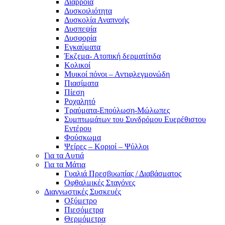
Διάρροια
Δυσκοιλιότητα
Δυσκολία Αναπνοής
Δυσπεψία
Δυσφορία
Εγκαύματα
Έκζεμα- Ατοπική δερματίτιδα
Κολικοί
Μυικοί πόνοι – Αντιφλεγμονώδη
Πιασίματα
Πίεση
Ροχαλητό
Τραύματα-Επούλωση-Μώλωπες
Συμπτωμάτων του Συνδρόμου Ευερέθιστου
Εντέρου
Φούσκωμα
Ψείρες – Κοριοί – Ψύλλοι
Για τα Αυτιά
Για τα Μάτια
Γυαλιά Πρεσβυωπίας / Διαβάσματος
Οφθαλμικές Σταγόνες
Διαγνωστικές Συσκευές
Οξύμετρο
Πιεσόμετρα
Θερμόμετρα