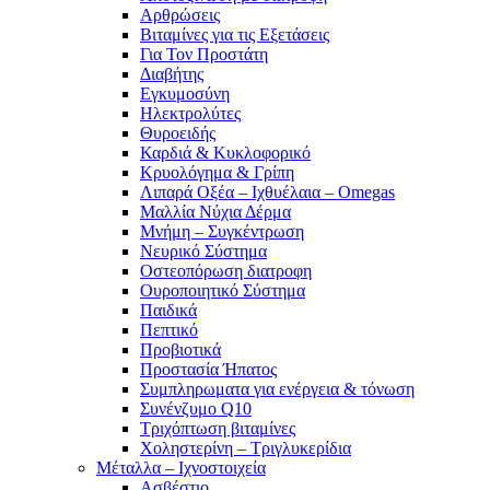
Αρθρώσεις
Βιταμίνες για τις Εξετάσεις
Για Τον Προστάτη
Διαβήτης
Εγκυμοσύνη
Ηλεκτρολύτες
Θυροειδής
Καρδιά & Κυκλοφορικό
Κρυολόγημα & Γρίπη
Λιπαρά Οξέα – Ιχθυέλαια – Omegas
Μαλλία Νύχια Δέρμα
Μνήμη – Συγκέντρωση
Νευρικό Σύστημα
Οστεοπόρωση διατροφη
Ουροποιητικό Σύστημα
Παιδικά
Πεπτικό
Προβιοτικά
Προστασία Ήπατος
Συμπληρωματα για ενέργεια & τόνωση
Συνένζυμο Q10
Τριχόπτωση βιταμίνες
Χοληστερίνη – Τριγλυκερίδια
Μέταλλα – Ιχνοστοιχεία
Ασβέστιο