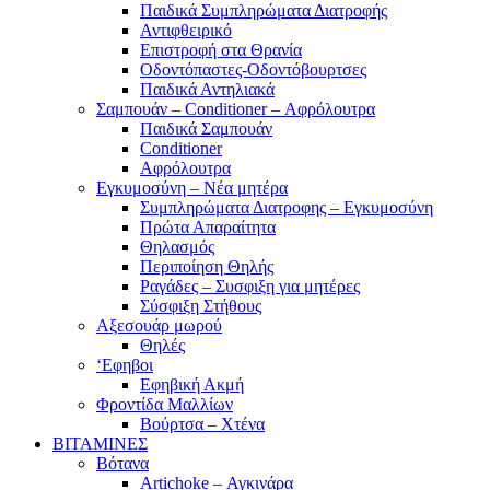
Παιδικά Συμπληρώματα Διατροφής
Αντιφθειρικό
Επιστροφή στα Θρανία
Οδοντόπαστες-Οδοντόβουρτσες
Παιδικά Αντηλιακά
Σαμπουάν – Conditioner – Αφρόλουτρα
Παιδικά Σαμπουάν
Conditioner
Αφρόλουτρα
Εγκυμοσύνη – Νέα μητέρα
Συμπληρώματα Διατροφης – Εγκυμοσύνη
Πρώτα Απαραίτητα
Θηλασμός
Περιποίηση Θηλής
Ραγάδες – Συσφιξη για μητέρες
Σύσφιξη Στήθους
Αξεσουάρ μωρού
Θηλές
‘Εφηβοι
Εφηβική Ακμή
Φροντίδα Μαλλίων
Βούρτσα – Χτένα
ΒΙΤΑΜΙΝΕΣ
Βότανα
Artichoke – Αγκινάρα