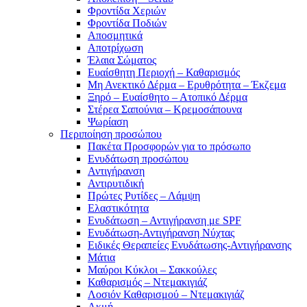
Φροντίδα Χεριών
Φροντίδα Ποδιών
Αποσμητικά
Αποτρίχωση
Έλαια Σώματος
Ευαίσθητη Περιοχή – Καθαρισμός
Μη Ανεκτικό Δέρμα – Ερυθρότητα – Έκζεμα
Ξηρό – Ευαίσθητο – Ατοπικό Δέρμα
Στέρεα Σαπούνια – Κρεμοσάπουνα
Ψωρίαση
Περιποίηση προσώπου
Πακέτα Προσφορών για το πρόσωπο
Ενυδάτωση προσώπου
Αντιγήρανση
Αντιρυτιδική
Πρώτες Ρυτίδες – Λάμψη
Ελαστικότητα
Ενυδάτωση – Αντιγήρανση με SPF
Ενυδάτωση-Αντιγήρανση Νύχτας
Ειδικές Θεραπείες Ενυδάτωσης-Αντιγήρανσης
Μάτια
Μαύροι Κύκλοι – Σακκούλες
Καθαρισμός – Ντεμακιγιάζ
Λοσιόν Καθαρισμού – Ντεμακιγιάζ
Ακμή