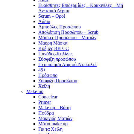
Ευαίσθητες Επιδερμίδες – Κοκκινίλες – Μή
Ανεκτικό Δέρμα
Serum – Οροί
Λάδια
Αμπούλες Προσώπου
Απολέπιση Προσώπου – Scrub
Μάσκες Προσώπου – Ματιών
Μαύρη Μάσκα
Κρέμες BB-CC
Πανάδες-Κηλίδες
Σύσφιξη προσώπου
Περιποίηση Λαιμού-Ντεκολτέ
45+
Πρόσωπο
Σύσφιξη Προσώπου
Χείλη
Make-up
Concelear
Primer
Make up – Βάση
Πούδρα
Μακιγιάζ Ματιών
Μάτια make up
Για τα Χείλη