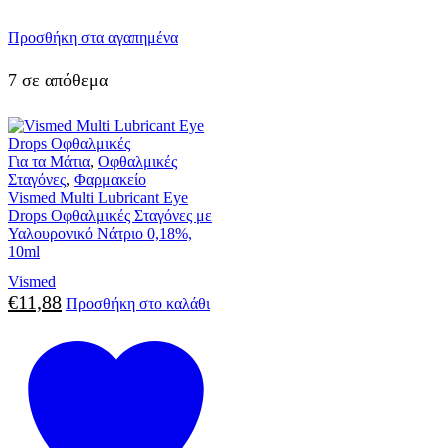
Προσθήκη στα αγαπημένα
7 σε απόθεμα
Για τα Μάτια
,
Οφθαλμικές
Σταγόνες
,
Φαρμακείο
Vismed Multi Lubricant Eye
Drops Οφθαλμικές Σταγόνες με
Υαλουρονικό Νάτριο 0,18%,
10ml
Vismed
€
11,88
Προσθήκη στο καλάθι