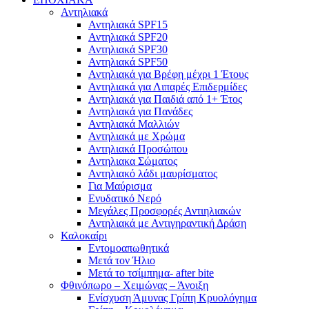
Αντηλιακά
Αντηλιακά SPF15
Αντηλιακά SPF20
Αντηλιακά SPF30
Αντηλιακά SPF50
Αντηλιακά για Βρέφη μέχρι 1 Έτους
Αντηλιακά για Λιπαρές Επιδερμίδες
Αντηλιακά για Παιδιά από 1+ Έτος
Αντηλιακά για Πανάδες
Αντηλιακά Μαλλιών
Αντηλιακά με Χρώμα
Αντηλιακά Προσώπου
Αντηλιακα Σώματος
Αντηλιακό λάδι μαυρίσματος
Για Μαύρισμα
Ενυδατικό Νερό
Μεγάλες Προσφορές Αντιηλιακών
Αντηλιακά με Αντιγηραντική Δράση
Καλοκαίρι
Εντομοαπωθητικά
Μετά τον Ήλιο
Μετά το τσίμπημα- after bite
Φθινόπωρο – Χειμώνας – Άνοιξη
Ενίσχυση Άμυνας Γρίπη Κρυολόγημα