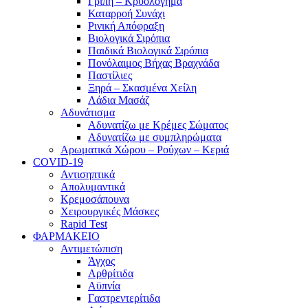
Γρίπη – Κρυολόγημα
Καταρροή Συνάχι
Ρινική Απόφραξη
Βιολογικά Σιρόπια
Παιδικά Βιολογικά Σιρόπια
Πονόλαιμος Βήχας Βραχνάδα
Παστίλιες
Ξηρά – Σκασμένα Χείλη
Λάδια Μασάζ
Αδυνάτισμα
Αδυνατίζω με Κρέμες Σώματος
Αδυνατίζω με συμπληρώματα
Αρωματικά Χώρου – Ρούχων – Κεριά
COVID-19
Αντισηπτικά
Απολυμαντικά
Κρεμοσάπουνα
Χειρουργικές Μάσκες
Rapid Test
ΦΑΡΜΑΚΕΙΟ
Αντιμετώπιση
Άγχος
Αρθρίτιδα
Αϋπνία
Γαστρεντερίτιδα