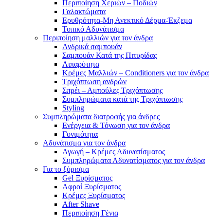
Περιποίηση Χεριών – Ποδιών
Γαλακτώματα
Ερυθρότητα-Μη Ανεκτικό Δέρμα-Έκζεμα
Τοπικό Αδυνάτισμα
Περιποίηση μαλλιών για τον άνδρα
Ανδρικά σαμπουάν
Σαμπουάν Κατά της Πιτυρίδας
Λιπαρότητα
Κρέμες Μαλλιών – Conditioners για τον άνδρα
Τριχόπτωση ανδρών
Σπρέι – Αμπούλες Τριχόπτωσης
Συμπληρώματα κατά της Τριχόπτωσης
Styling
Συμπληρώματα διατροφής για άνδρες
Ενέργεια & Τόνωση για τον άνδρα
Γονιμότητα
Αδυνάτισμα για τον άνδρα
Αγωγή – Κρέμες Αδυνατίσματος
Συμπληρώματα Αδυνατίσματος για τον άνδρα
Για το ξύρισμα
Gel Ξυρίσματος
Αφροί Ξυρίσματος
Κρέμες Ξυρίσματος
After Shave
Περιποίηση Γένια