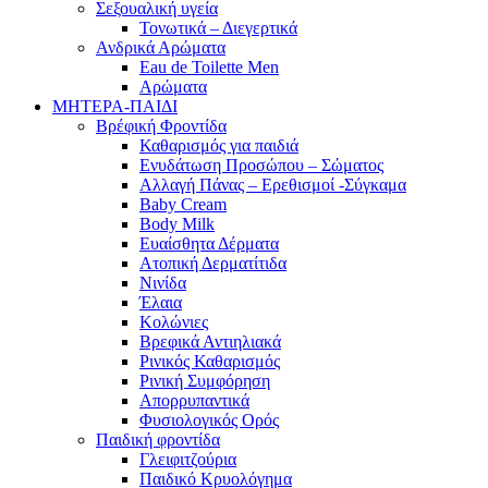
Σεξουαλική υγεία
Τονωτικά – Διεγερτικά
Ανδρικά Αρώματα
Eau de Toilette Men
Αρώματα
ΜΗΤΕΡΑ-ΠΑΙΔΙ
Βρέφική Φροντίδα
Καθαρισμός για παιδιά
Ενυδάτωση Προσώπου – Σώματος
Αλλαγή Πάνας – Ερεθισμοί -Σύγκαμα
Baby Cream
Body Milk
Ευαίσθητα Δέρματα
Ατοπική Δερματίτιδα
Νινίδα
Έλαια
Κολώνιες
Βρεφικά Αντιηλιακά
Ρινικός Καθαρισμός
Ρινική Συμφόρηση
Απορρυπαντικά
Φυσιολογικός Ορός
Παιδική φροντίδα
Γλειφιτζούρια
Παιδικό Κρυολόγημα