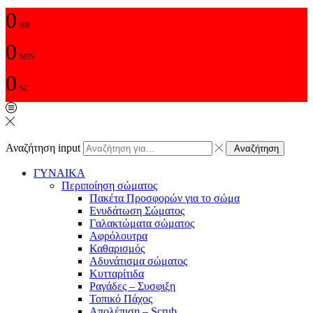
0
HR
0
MIN
0
SC
Αναζήτηση input
Αναζήτηση
ΓΥΝΑΙΚΑ
Περιποίηση σώματος
Πακέτα Προσφορών για το σώμα
Ενυδάτωση Σώματος
Γαλακτώματα σώματος
Αφρόλουτρα
Καθαρισμός
Αδυνάτισμα σώματος
Κυτταρίτιδα
Ραγάδες – Συσφιξη
Τοπικό Πάχος
Απολέπιση – Scrub