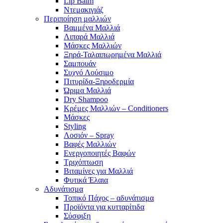
Lip Balm
Ντεμακιγιάζ
Περιποίηση μαλλιών
Βαμμένα Μαλλιά
Λιπαρά Μαλλιά
Μάσκες Μαλλιών
Ξηρά-Ταλαιπωρημένα Μαλλιά
Σαμπουάν
Συχνό Λούσιμο
Πιτυρίδα-Ξηροδερμία
Ώριμα Μαλλιά
Dry Shampoo
Κρέμες Μαλλιών – Conditioners
Μάσκες
Styling
Λοσιόν – Spray
Βαφές Μαλλιών
Ενεργοποιητές Βαφών
Τριχόπτωση
Βιταμίνες για Μαλλιά
Φυτικά Έλαια
Αδυνάτισμα
Τοπικό Πάχος – αδυνάτισμα
Προϊόντα για κυτταρίτιδα
Σύσφιξη