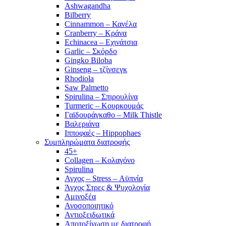
Ashwagandha
Bilberry
Cinnammon – Κανέλα
Cranberry – Κράνα
Echinacea – Εχινάτσια
Garlic – Σκόρδο
Gingko Biloba
Ginseng – τζίνσεγκ
Rhodiola
Saw Palmetto
Spirulina – Σπιρουλίνα
Turmeric – Κουρκουμάς
Γαϊδουράγκαθο – Milk Thistle
Βαλεριάνα
Ιπποφαές – Hippophaes
Συμπληρώματα διατροφής
45+
Collagen – Κολαγόνο
Spirulina
Αγχος – Stress – Αϋπνία
Άγχος Στρες & Ψυχολογία
Αμινοξέα
Ανοσοποιητικό
Αντιοξειδωτικά
Αποτοξίνωση με διατροφή