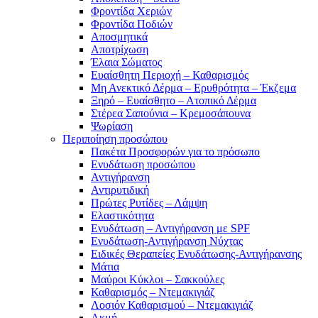
Φροντίδα Χεριών
Φροντίδα Ποδιών
Αποσμητικά
Αποτρίχωση
Έλαια Σώματος
Ευαίσθητη Περιοχή – Καθαρισμός
Μη Ανεκτικό Δέρμα – Ερυθρότητα – Έκζεμα
Ξηρό – Ευαίσθητο – Ατοπικό Δέρμα
Στέρεα Σαπούνια – Κρεμοσάπουνα
Ψωρίαση
Περιποίηση προσώπου
Πακέτα Προσφορών για το πρόσωπο
Ενυδάτωση προσώπου
Αντιγήρανση
Αντιρυτιδική
Πρώτες Ρυτίδες – Λάμψη
Ελαστικότητα
Ενυδάτωση – Αντιγήρανση με SPF
Ενυδάτωση-Αντιγήρανση Νύχτας
Ειδικές Θεραπείες Ενυδάτωσης-Αντιγήρανσης
Μάτια
Μαύροι Κύκλοι – Σακκούλες
Καθαρισμός – Ντεμακιγιάζ
Λοσιόν Καθαρισμού – Ντεμακιγιάζ
Ακμή