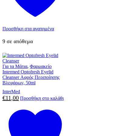
Προσθήκη στα αγαπημένα
9 σε απόθεμα
Για τα Μάτια
,
Φαρμακείο
Intermed Optofresh Eyelid
Cleanser Αφρός Περιποίησης
Βλεφάρων, 50ml
InterMed
€
11,00
Προσθήκη στο καλάθι