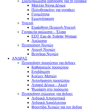
Συμπληρώματα διατροφής για τη γυναίκα
Μαλλία Νύχια Δέρμα
Πολυβιταμίνες για γυναίκες
Γονιμότητα
Εμμηνόπαυση
Υγιεινή
Ευαίσθητη Περιοχή-Υγιεινή
Γυναικεία αρώματα – Έλαια
EDT Eau de Toilette Woman
Αρώματα
Περιποίηση Νυχιών
Αγωγή Νυχιών
Βερνίκια Νυχιών
ΑΝΔΡΑΣ
Περιποίηση προσώπου για άνδρες
Καθαρισμός προσώπου
Ενυδάτωση
Κρέμες Ματιών
Αντιγήρανση προσώπου
Λιπαρό Δέρμα – Ακμή
Ψωρίαση στο πρόσωπο
Περιποίηση σώματος για άνδρες
Ανδρικά Αποσμητικά
Ανδρικά Αφρόλουτρα
Φροντίδα Χεριών για τον άνδρα