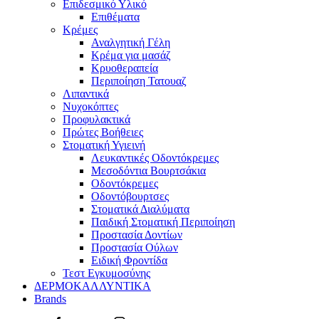
Επιδεσμικό Υλικό
Επιθέματα
Κρέμες
Αναλγητική Γέλη
Κρέμα για μασάζ
Κρυοθεραπεία
Περιποίηση Τατουαζ
Λιπαντικά
Νυχοκόπτες
Προφυλακτικά
Πρώτες Βοήθειες
Στοματική Υγιεινή
Λευκαντικές Οδοντόκρεμες
Μεσοδόντια Βουρτσάκια
Οδοντόκρεμες
Οδοντόβουρτσες
Στοματικά Διαλύματα
Παιδική Στοματική Περιποίηση
Προστασία Δοντίων
Προστασία Ούλων
Ειδική Φροντίδα
Τεστ Εγκυμοσύνης
ΔΕΡΜΟΚΑΛΛΥΝΤΙΚΑ
Brands