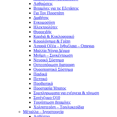
Αρθρώσεις
Βιταμίνες για τις Εξετάσεις
Για Τον Προστάτη
Διαβήτης
Εγκυμοσύνη
Ηλεκτρολύτες
Θυροειδής
Καρδιά & Κυκλοφορικό
Κρυολόγημα & Γρίπη
Λιπαρά Οξέα – Ιχθυέλαια – Omegas
Μαλλία Νύχια Δέρμα
Μνήμη – Συγκέντρωση
Νευρικό Σύστημα
Οστεοπόρωση διατροφη
Ουροποιητικό Σύστημα
Παιδικά
Πεπτικό
Προβιοτικά
Προστασία Ήπατος
Συμπληρωματα για ενέργεια & τόνωση
Συνένζυμο Q10
Τριχόπτωση βιταμίνες
Χοληστερίνη – Τριγλυκερίδια
Μέταλλα – Ιχνοστοιχεία
Ασβέστιο