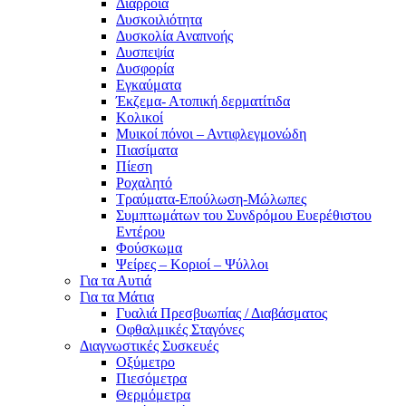
Διάρροια
Δυσκοιλιότητα
Δυσκολία Αναπνοής
Δυσπεψία
Δυσφορία
Εγκαύματα
Έκζεμα- Ατοπική δερματίτιδα
Κολικοί
Μυικοί πόνοι – Αντιφλεγμονώδη
Πιασίματα
Πίεση
Ροχαλητό
Τραύματα-Επούλωση-Μώλωπες
Συμπτωμάτων του Συνδρόμου Ευερέθιστου
Εντέρου
Φούσκωμα
Ψείρες – Κοριοί – Ψύλλοι
Για τα Αυτιά
Για τα Μάτια
Γυαλιά Πρεσβυωπίας / Διαβάσματος
Οφθαλμικές Σταγόνες
Διαγνωστικές Συσκευές
Οξύμετρο
Πιεσόμετρα
Θερμόμετρα