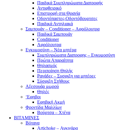
Παιδικά Συμπληρώματα Διατροφής
Αντιφθειρικό
Επιστροφή στα Θρανία
Οδοντόπαστες-Οδοντόβουρτσες
Παιδικά Αντηλιακά
Σαμπουάν – Conditioner – Αφρόλουτρα
Παιδικά Σαμπουάν
Conditioner
Αφρόλουτρα
Εγκυμοσύνη – Νέα μητέρα
Συμπληρώματα Διατροφης – Εγκυμοσύνη
Πρώτα Απαραίτητα
Θηλασμός
Περιποίηση Θηλής
Ραγάδες – Συσφιξη για μητέρες
Σύσφιξη Στήθους
Αξεσουάρ μωρού
Θηλές
‘Εφηβοι
Εφηβική Ακμή
Φροντίδα Μαλλίων
Βούρτσα – Χτένα
ΒΙΤΑΜΙΝΕΣ
Βότανα
Artichoke – Αγκινάρα