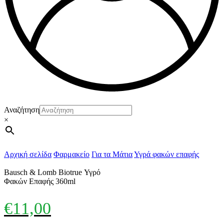
Αναζήτηση
×
Αρχική σελίδα
Φαρμακείο
Για τα Μάτια
Υγρά φακών επαφής
Bausch & Lomb Biotrue Υγρό
Φακών Επαφής 360ml
€
11,00