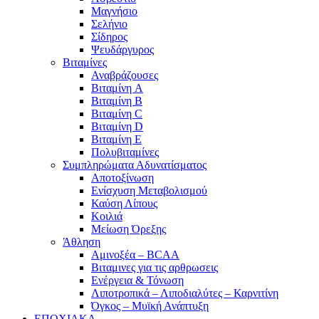
Μαγνήσιο
Σελήνιο
Σίδηρος
Ψευδάργυρος
Βιταμίνες
Αναβράζουσες
Βιταμίνη A
Βιταμίνη B
Βιταμίνη C
Βιταμίνη D
Βιταμίνη E
Πολυβιταμίνες
Συμπληρώματα Αδυνατίσματος
Αποτοξίνωση
Ενίσχυση Μεταβολισμού
Καύση Λίπους
Κοιλιά
Μείωση Όρεξης
Άθληση
Αμινοξέα – BCAA
Βιταμινες για τις αρθρωσεις
Ενέργεια & Τόνωση
Λιποτροπικά – Λιποδιαλύτες – Καρνιτίνη
Όγκος – Μυϊκή Ανάπτυξη
ΕΠΟΧΙΑΚΑ