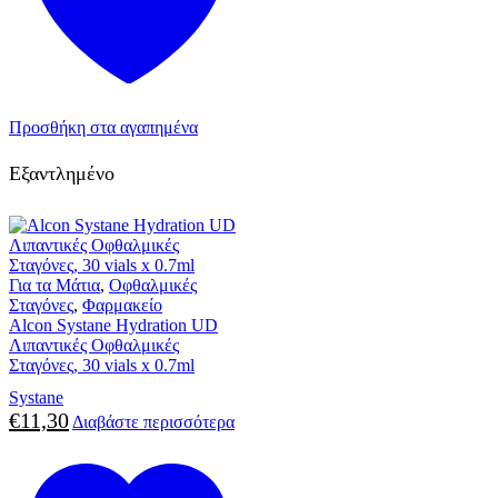
Προσθήκη στα αγαπημένα
Εξαντλημένο
Για τα Μάτια
,
Οφθαλμικές
Σταγόνες
,
Φαρμακείο
Alcon Systane Hydration UD
Λιπαντικές Οφθαλμικές
Σταγόνες, 30 vials x 0.7ml
Systane
€
11,30
Διαβάστε περισσότερα