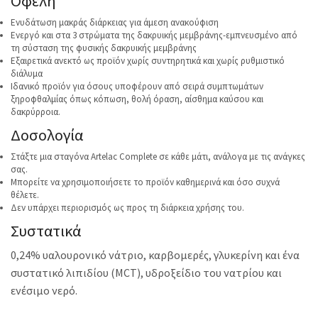
Οφέλη
Ενυδάτωση μακράς διάρκειας για άμεση ανακούφιση
Ενεργό και στα 3 στρώματα της δακρυικής μεμβράνης-εμπνευσμένο από
τη σύσταση της φυσικής δακρυικής μεμβράνης
Εξαιρετικά ανεκτό ως προϊόν χωρίς συντηρητικά και χωρίς ρυθμιστικό
διάλυμα
Ιδανικό προϊόν για όσους υποφέρουν από σειρά συμπτωμάτων
ξηροφθαλμίας όπως κόπωση, θολή όραση, αίσθημα καύσου και
δακρύρροια.
Δοσολογία
Στάξτε μια σταγόνα Artelac Complete σε κάθε μάτι, ανάλογα με τις ανάγκες
σας.
Μπορείτε να χρησιμοποιήσετε το προϊόν καθημερινά και όσο συχνά
θέλετε.
Δεν υπάρχει περιορισμός ως προς τη διάρκεια χρήσης του.
Συστατικά
0,24% υαλουρονικό νάτριο, καρβομερές, γλυκερίνη και ένα
συστατικό λιπιδίου (MCT), υδροξείδιο του νατρίου και
ενέσιμο νερό.