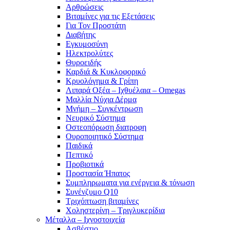
Αρθρώσεις
Βιταμίνες για τις Εξετάσεις
Για Τον Προστάτη
Διαβήτης
Εγκυμοσύνη
Ηλεκτρολύτες
Θυροειδής
Καρδιά & Κυκλοφορικό
Κρυολόγημα & Γρίπη
Λιπαρά Οξέα – Ιχθυέλαια – Omegas
Μαλλία Νύχια Δέρμα
Μνήμη – Συγκέντρωση
Νευρικό Σύστημα
Οστεοπόρωση διατροφη
Ουροποιητικό Σύστημα
Παιδικά
Πεπτικό
Προβιοτικά
Προστασία Ήπατος
Συμπληρωματα για ενέργεια & τόνωση
Συνένζυμο Q10
Τριχόπτωση βιταμίνες
Χοληστερίνη – Τριγλυκερίδια
Μέταλλα – Ιχνοστοιχεία
Ασβέστιο