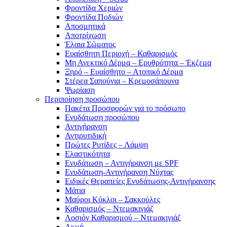
Φροντίδα Χεριών
Φροντίδα Ποδιών
Αποσμητικά
Αποτρίχωση
Έλαια Σώματος
Ευαίσθητη Περιοχή – Καθαρισμός
Μη Ανεκτικό Δέρμα – Ερυθρότητα – Έκζεμα
Ξηρό – Ευαίσθητο – Ατοπικό Δέρμα
Στέρεα Σαπούνια – Κρεμοσάπουνα
Ψωρίαση
Περιποίηση προσώπου
Πακέτα Προσφορών για το πρόσωπο
Ενυδάτωση προσώπου
Αντιγήρανση
Αντιρυτιδική
Πρώτες Ρυτίδες – Λάμψη
Ελαστικότητα
Ενυδάτωση – Αντιγήρανση με SPF
Ενυδάτωση-Αντιγήρανση Νύχτας
Ειδικές Θεραπείες Ενυδάτωσης-Αντιγήρανσης
Μάτια
Μαύροι Κύκλοι – Σακκούλες
Καθαρισμός – Ντεμακιγιάζ
Λοσιόν Καθαρισμού – Ντεμακιγιάζ
Ακμή