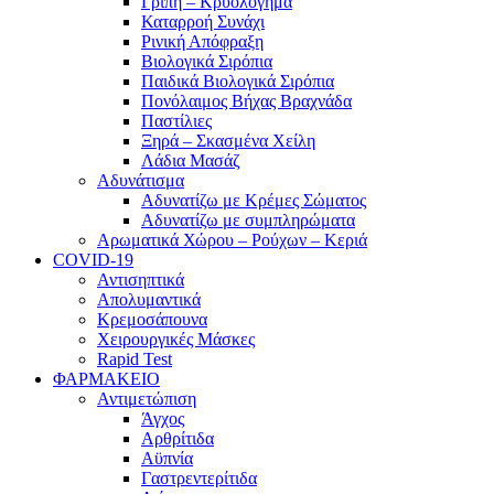
Γρίπη – Κρυολόγημα
Καταρροή Συνάχι
Ρινική Απόφραξη
Βιολογικά Σιρόπια
Παιδικά Βιολογικά Σιρόπια
Πονόλαιμος Βήχας Βραχνάδα
Παστίλιες
Ξηρά – Σκασμένα Χείλη
Λάδια Μασάζ
Αδυνάτισμα
Αδυνατίζω με Κρέμες Σώματος
Αδυνατίζω με συμπληρώματα
Αρωματικά Χώρου – Ρούχων – Κεριά
COVID-19
Αντισηπτικά
Απολυμαντικά
Κρεμοσάπουνα
Χειρουργικές Μάσκες
Rapid Test
ΦΑΡΜΑΚΕΙΟ
Αντιμετώπιση
Άγχος
Αρθρίτιδα
Αϋπνία
Γαστρεντερίτιδα