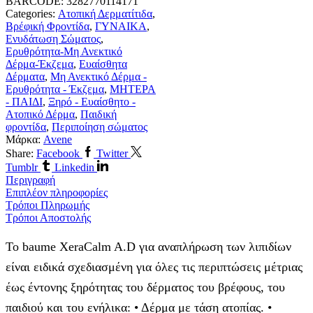
BARCODE:
3282770114171
Categories:
Ατοπική Δερματίτιδα
,
Βρέφική Φροντίδα
,
ΓΥΝΑΙΚΑ
,
Ενυδάτωση Σώματος
,
Ερυθρότητα-Μη Ανεκτικό
Δέρμα-Έκζεμα
,
Ευαίσθητα
Δέρματα
,
Μη Ανεκτικό Δέρμα -
Ερυθρότητα - Έκζεμα
,
ΜΗΤΕΡΑ
- ΠΑΙΔΙ
,
Ξηρό - Ευαίσθητο -
Ατοπικό Δέρμα
,
Παιδική
φροντίδα
,
Περιποίηση σώματος
Μάρκα:
Avene
Share:
Facebook
Twitter
Tumblr
Linkedin
Περιγραφή
Επιπλέον πληροφορίες
Τρόποι Πληρωμής
Τρόποι Αποστολής
Το baume XeraCalm A.D για αναπλήρωση των λιπιδίων
είναι ειδικά σχεδιασμένη για όλες τις περιπτώσεις μέτριας
έως έντονης ξηρότητας του δέρματος του βρέφους, του
παιδιού και του ενήλικα: • Δέρμα με τάση ατοπίας. •