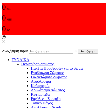
0
HR
0
MIN
0
SC
Αναζήτηση input
Αναζήτηση
ΓΥΝΑΙΚΑ
Περιποίηση σώματος
Πακέτα Προσφορών για το σώμα
Ενυδάτωση Σώματος
Γαλακτώματα σώματος
Αφρόλουτρα
Καθαρισμός
Αδυνάτισμα σώματος
Κυτταρίτιδα
Ραγάδες – Συσφιξη
Τοπικό Πάχος
Απολέπιση – Scrub