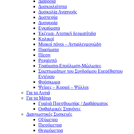
Διάρροια
Δυσκοιλιότητα
Δυσκολία Αναπνοής
Δυσπεψία
Δυσφορία
Εγκαύματα
Έκζεμα- Ατοπική δερματίτιδα
Κολικοί
Μυικοί πόνοι – Αντιφλεγμονώδη
Πιασίματα
Πίεση
Ροχαλητό
Τραύματα-Επούλωση-Μώλωπες
Συμπτωμάτων του Συνδρόμου Ευερέθιστου
Εντέρου
Φούσκωμα
Ψείρες – Κοριοί – Ψύλλοι
Για τα Αυτιά
Για τα Μάτια
Γυαλιά Πρεσβυωπίας / Διαβάσματος
Οφθαλμικές Σταγόνες
Διαγνωστικές Συσκευές
Οξύμετρο
Πιεσόμετρα
Θερμόμετρα