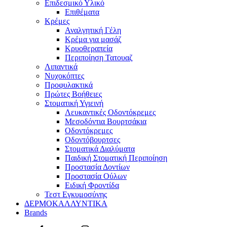
Επιδεσμικό Υλικό
Επιθέματα
Κρέμες
Αναλγητική Γέλη
Κρέμα για μασάζ
Κρυοθεραπεία
Περιποίηση Τατουαζ
Λιπαντικά
Νυχοκόπτες
Προφυλακτικά
Πρώτες Βοήθειες
Στοματική Υγιεινή
Λευκαντικές Οδοντόκρεμες
Μεσοδόντια Βουρτσάκια
Οδοντόκρεμες
Οδοντόβουρτσες
Στοματικά Διαλύματα
Παιδική Στοματική Περιποίηση
Προστασία Δοντίων
Προστασία Ούλων
Ειδική Φροντίδα
Τεστ Εγκυμοσύνης
ΔΕΡΜΟΚΑΛΛΥΝΤΙΚΑ
Brands