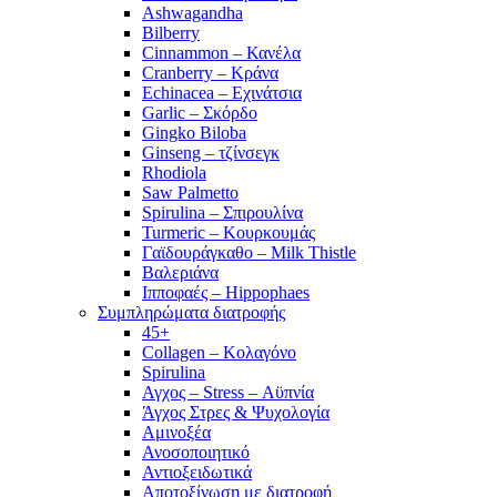
Ashwagandha
Bilberry
Cinnammon – Κανέλα
Cranberry – Κράνα
Echinacea – Εχινάτσια
Garlic – Σκόρδο
Gingko Biloba
Ginseng – τζίνσεγκ
Rhodiola
Saw Palmetto
Spirulina – Σπιρουλίνα
Turmeric – Κουρκουμάς
Γαϊδουράγκαθο – Milk Thistle
Βαλεριάνα
Ιπποφαές – Hippophaes
Συμπληρώματα διατροφής
45+
Collagen – Κολαγόνο
Spirulina
Αγχος – Stress – Αϋπνία
Άγχος Στρες & Ψυχολογία
Αμινοξέα
Ανοσοποιητικό
Αντιοξειδωτικά
Αποτοξίνωση με διατροφή