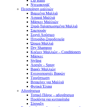
Lip Balm
Ντεμακιγιάζ
Περιποίηση μαλλιών
Βαμμένα Μαλλιά
Λιπαρά Μαλλιά
Μάσκες Μαλλιών
Ξηρά-Ταλαιπωρημένα Μαλλιά
Σαμπουάν
Συχνό Λούσιμο
Πιτυρίδα-Ξηροδερμία
Ώριμα Μαλλιά
Dry Shampoo
Κρέμες Μαλλιών – Conditioners
Μάσκες
Styling
Λοσιόν – Spray
Βαφές Μαλλιών
Ενεργοποιητές Βαφών
Τριχόπτωση
Βιταμίνες για Μαλλιά
Φυτικά Έλαια
Αδυνάτισμα
Τοπικό Πάχος – αδυνάτισμα
Προϊόντα για κυτταρίτιδα
Σύσφιξη