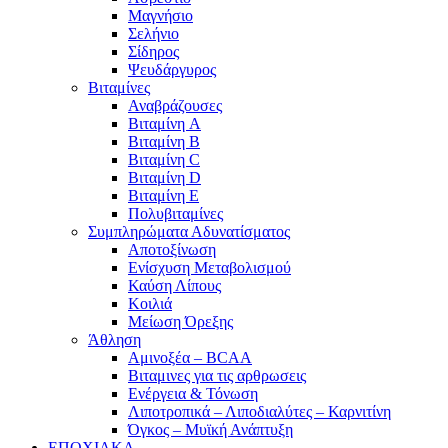
Μαγνήσιο
Σελήνιο
Σίδηρος
Ψευδάργυρος
Βιταμίνες
Αναβράζουσες
Βιταμίνη A
Βιταμίνη B
Βιταμίνη C
Βιταμίνη D
Βιταμίνη E
Πολυβιταμίνες
Συμπληρώματα Αδυνατίσματος
Αποτοξίνωση
Ενίσχυση Μεταβολισμού
Καύση Λίπους
Κοιλιά
Μείωση Όρεξης
Άθληση
Αμινοξέα – BCAA
Βιταμινες για τις αρθρωσεις
Ενέργεια & Τόνωση
Λιποτροπικά – Λιποδιαλύτες – Καρνιτίνη
Όγκος – Μυϊκή Ανάπτυξη
ΕΠΟΧΙΑΚΑ