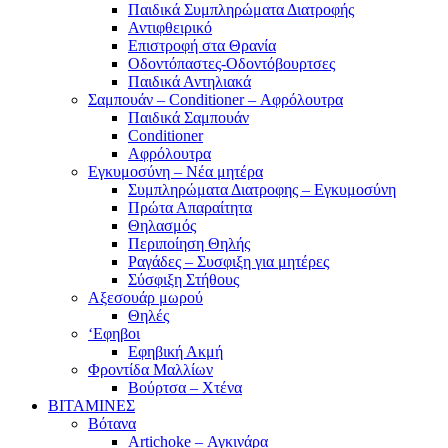
Παιδικά Συμπληρώματα Διατροφής
Αντιφθειρικό
Επιστροφή στα Θρανία
Οδοντόπαστες-Οδοντόβουρτσες
Παιδικά Αντηλιακά
Σαμπουάν – Conditioner – Αφρόλουτρα
Παιδικά Σαμπουάν
Conditioner
Αφρόλουτρα
Εγκυμοσύνη – Νέα μητέρα
Συμπληρώματα Διατροφης – Εγκυμοσύνη
Πρώτα Απαραίτητα
Θηλασμός
Περιποίηση Θηλής
Ραγάδες – Συσφιξη για μητέρες
Σύσφιξη Στήθους
Αξεσουάρ μωρού
Θηλές
‘Εφηβοι
Εφηβική Ακμή
Φροντίδα Μαλλίων
Βούρτσα – Χτένα
ΒΙΤΑΜΙΝΕΣ
Βότανα
Artichoke – Αγκινάρα