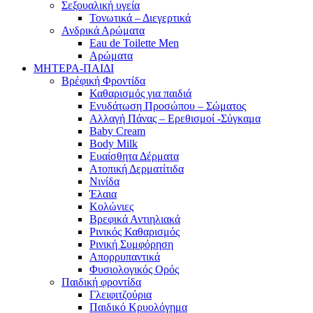
Σεξουαλική υγεία
Τονωτικά – Διεγερτικά
Ανδρικά Αρώματα
Eau de Toilette Men
Αρώματα
ΜΗΤΕΡΑ-ΠΑΙΔΙ
Βρέφική Φροντίδα
Καθαρισμός για παιδιά
Ενυδάτωση Προσώπου – Σώματος
Αλλαγή Πάνας – Ερεθισμοί -Σύγκαμα
Baby Cream
Body Milk
Ευαίσθητα Δέρματα
Ατοπική Δερματίτιδα
Νινίδα
Έλαια
Κολώνιες
Βρεφικά Αντιηλιακά
Ρινικός Καθαρισμός
Ρινική Συμφόρηση
Απορρυπαντικά
Φυσιολογικός Ορός
Παιδική φροντίδα
Γλειφιτζούρια
Παιδικό Κρυολόγημα