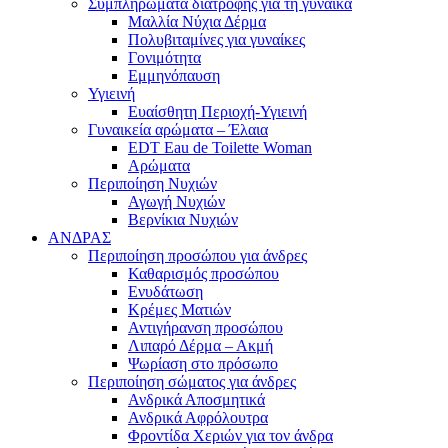
Συμπληρώματα διατροφής για τη γυναίκα
Μαλλία Νύχια Δέρμα
Πολυβιταμίνες για γυναίκες
Γονιμότητα
Εμμηνόπαυση
Υγιεινή
Ευαίσθητη Περιοχή-Υγιεινή
Γυναικεία αρώματα – Έλαια
EDT Eau de Toilette Woman
Αρώματα
Περιποίηση Νυχιών
Αγωγή Νυχιών
Βερνίκια Νυχιών
ΑΝΔΡΑΣ
Περιποίηση προσώπου για άνδρες
Καθαρισμός προσώπου
Ενυδάτωση
Κρέμες Ματιών
Αντιγήρανση προσώπου
Λιπαρό Δέρμα – Ακμή
Ψωρίαση στο πρόσωπο
Περιποίηση σώματος για άνδρες
Ανδρικά Αποσμητικά
Ανδρικά Αφρόλουτρα
Φροντίδα Χεριών για τον άνδρα