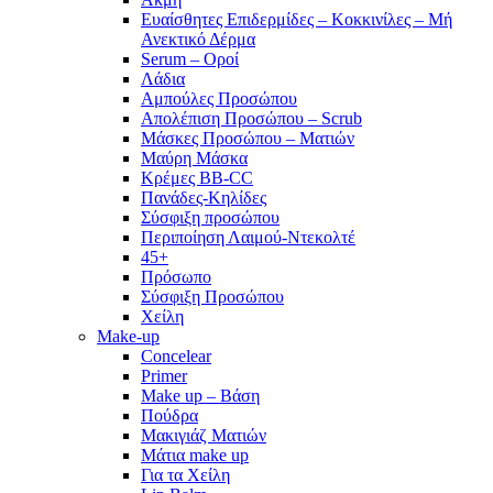
Ευαίσθητες Επιδερμίδες – Κοκκινίλες – Μή
Ανεκτικό Δέρμα
Serum – Οροί
Λάδια
Αμπούλες Προσώπου
Απολέπιση Προσώπου – Scrub
Μάσκες Προσώπου – Ματιών
Μαύρη Μάσκα
Κρέμες BB-CC
Πανάδες-Κηλίδες
Σύσφιξη προσώπου
Περιποίηση Λαιμού-Ντεκολτέ
45+
Πρόσωπο
Σύσφιξη Προσώπου
Χείλη
Make-up
Concelear
Primer
Make up – Βάση
Πούδρα
Μακιγιάζ Ματιών
Μάτια make up
Για τα Χείλη