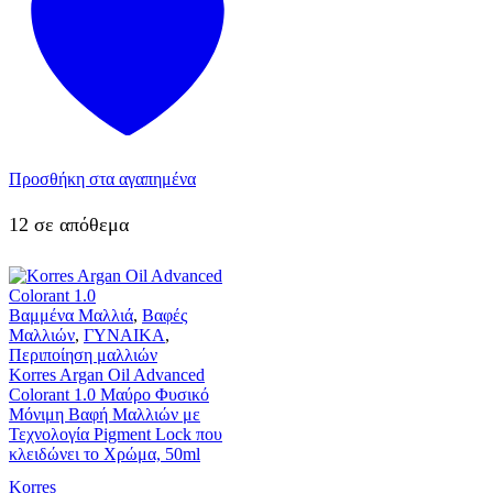
Προσθήκη στα αγαπημένα
12 σε απόθεμα
Βαμμένα Μαλλιά
,
Βαφές
Μαλλιών
,
ΓΥΝΑΙΚΑ
,
Περιποίηση μαλλιών
Korres Argan Oil Advanced
Colorant 1.0 Μαύρο Φυσικό
Μόνιμη Βαφή Μαλλιών με
Τεχνολογία Pigment Lock που
κλειδώνει το Χρώμα, 50ml
Korres