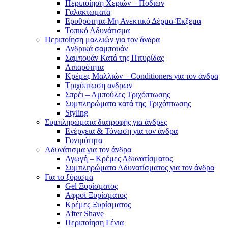
Περιποίηση Χεριών – Ποδιών
Γαλακτώματα
Ερυθρότητα-Μη Ανεκτικό Δέρμα-Έκζεμα
Τοπικό Αδυνάτισμα
Περιποίηση μαλλιών για τον άνδρα
Ανδρικά σαμπουάν
Σαμπουάν Κατά της Πιτυρίδας
Λιπαρότητα
Κρέμες Μαλλιών – Conditioners για τον άνδρα
Τριχόπτωση ανδρών
Σπρέι – Αμπούλες Τριχόπτωσης
Συμπληρώματα κατά της Τριχόπτωσης
Styling
Συμπληρώματα διατροφής για άνδρες
Ενέργεια & Τόνωση για τον άνδρα
Γονιμότητα
Αδυνάτισμα για τον άνδρα
Αγωγή – Κρέμες Αδυνατίσματος
Συμπληρώματα Αδυνατίσματος για τον άνδρα
Για το ξύρισμα
Gel Ξυρίσματος
Αφροί Ξυρίσματος
Κρέμες Ξυρίσματος
After Shave
Περιποίηση Γένια