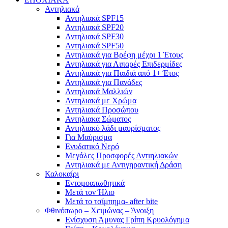
Αντηλιακά
Αντηλιακά SPF15
Αντηλιακά SPF20
Αντηλιακά SPF30
Αντηλιακά SPF50
Αντηλιακά για Βρέφη μέχρι 1 Έτους
Αντηλιακά για Λιπαρές Επιδερμίδες
Αντηλιακά για Παιδιά από 1+ Έτος
Αντηλιακά για Πανάδες
Αντηλιακά Μαλλιών
Αντηλιακά με Χρώμα
Αντηλιακά Προσώπου
Αντηλιακα Σώματος
Αντηλιακό λάδι μαυρίσματος
Για Μαύρισμα
Ενυδατικό Νερό
Μεγάλες Προσφορές Αντιηλιακών
Αντηλιακά με Αντιγηραντική Δράση
Καλοκαίρι
Εντομοαπωθητικά
Μετά τον Ήλιο
Μετά το τσίμπημα- after bite
Φθινόπωρο – Χειμώνας – Άνοιξη
Ενίσχυση Άμυνας Γρίπη Κρυολόγημα