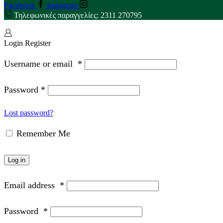
Facebook
Instagram
Τηλεφωνικές παραγγελίες: 2311 270795
Login
Register
Username or email
*
Password
*
Lost password?
Remember Me
Log in
Email address
*
Password
*