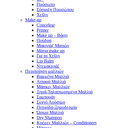
Πρόσωπο
Σύσφιξη Προσώπου
Χείλη
Make-up
Concelear
Primer
Make up – Βάση
Πούδρα
Μακιγιάζ Ματιών
Μάτια make up
Για τα Χείλη
Lip Balm
Ντεμακιγιάζ
Περιποίηση μαλλιών
Βαμμένα Μαλλιά
Λιπαρά Μαλλιά
Μάσκες Μαλλιών
Ξηρά-Ταλαιπωρημένα Μαλλιά
Σαμπουάν
Συχνό Λούσιμο
Πιτυρίδα-Ξηροδερμία
Ώριμα Μαλλιά
Dry Shampoo
Κρέμες Μαλλιών – Conditioners
Μάσκες