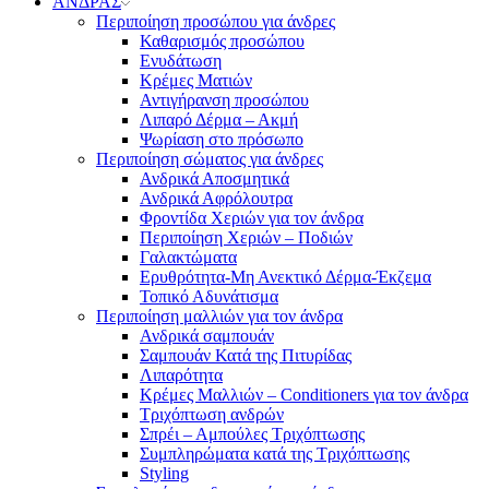
ΑΝΔΡΑΣ
Περιποίηση προσώπου για άνδρες
Καθαρισμός προσώπου
Ενυδάτωση
Κρέμες Ματιών
Αντιγήρανση προσώπου
Λιπαρό Δέρμα – Ακμή
Ψωρίαση στο πρόσωπο
Περιποίηση σώματος για άνδρες
Ανδρικά Αποσμητικά
Ανδρικά Αφρόλουτρα
Φροντίδα Χεριών για τον άνδρα
Περιποίηση Χεριών – Ποδιών
Γαλακτώματα
Ερυθρότητα-Μη Ανεκτικό Δέρμα-Έκζεμα
Τοπικό Αδυνάτισμα
Περιποίηση μαλλιών για τον άνδρα
Ανδρικά σαμπουάν
Σαμπουάν Κατά της Πιτυρίδας
Λιπαρότητα
Κρέμες Μαλλιών – Conditioners για τον άνδρα
Τριχόπτωση ανδρών
Σπρέι – Αμπούλες Τριχόπτωσης
Συμπληρώματα κατά της Τριχόπτωσης
Styling