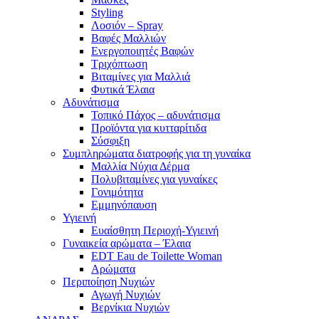
Styling
Λοσιόν – Spray
Βαφές Μαλλιών
Ενεργοποιητές Βαφών
Τριχόπτωση
Βιταμίνες για Μαλλιά
Φυτικά Έλαια
Αδυνάτισμα
Τοπικό Πάχος – αδυνάτισμα
Προϊόντα για κυτταρίτιδα
Σύσφιξη
Συμπληρώματα διατροφής για τη γυναίκα
Μαλλία Νύχια Δέρμα
Πολυβιταμίνες για γυναίκες
Γονιμότητα
Εμμηνόπαυση
Υγιεινή
Ευαίσθητη Περιοχή-Υγιεινή
Γυναικεία αρώματα – Έλαια
EDT Eau de Toilette Woman
Αρώματα
Περιποίηση Νυχιών
Αγωγή Νυχιών
Βερνίκια Νυχιών