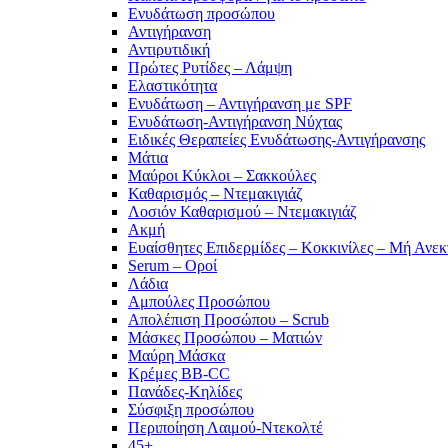
Ενυδάτωση προσώπου
Αντιγήρανση
Αντιρυτιδική
Πρώτες Ρυτίδες – Λάμψη
Ελαστικότητα
Ενυδάτωση – Αντιγήρανση με SPF
Ενυδάτωση-Αντιγήρανση Νύχτας
Ειδικές Θεραπείες Ενυδάτωσης-Αντιγήρανσης
Μάτια
Μαύροι Κύκλοι – Σακκούλες
Καθαρισμός – Ντεμακιγιάζ
Λοσιόν Καθαρισμού – Ντεμακιγιάζ
Ακμή
Ευαίσθητες Επιδερμίδες – Κοκκινίλες – Μή Ανεκ
Serum – Οροί
Λάδια
Αμπούλες Προσώπου
Απολέπιση Προσώπου – Scrub
Μάσκες Προσώπου – Ματιών
Μαύρη Μάσκα
Κρέμες BB-CC
Πανάδες-Κηλίδες
Σύσφιξη προσώπου
Περιποίηση Λαιμού-Ντεκολτέ
45+