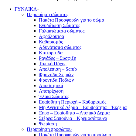
ΓΥΝΑΙΚΑ
Περιποίηση σώματος
Πακέτα Προσφορών για το σώμα
Ενυδάτωση Σώματος
Γαλακτώματα σώματος
Αφρόλουτρα
Καθαρισμός
Αδυνάτισμα σώματος
Κυτταρίτιδα
Ραγάδες – Συσφιξη
Τοπικό Πάχος
Απολέπιση – Scrub
Φροντίδα Χεριών
Φροντίδα Ποδιών
Αποσμητικά
Αποτρίχωση
Έλαια Σώματος
Ευαίσθητη Περιοχή – Καθαρισμός
Μη Ανεκτικό Δέρμα – Ερυθρότητα – Έκζεμα
Ξηρό – Ευαίσθητο – Ατοπικό Δέρμα
Στέρεα Σαπούνια – Κρεμοσάπουνα
Ψωρίαση
Περιποίηση προσώπου
Πακέτα Προσφορών για το πρόσωπο