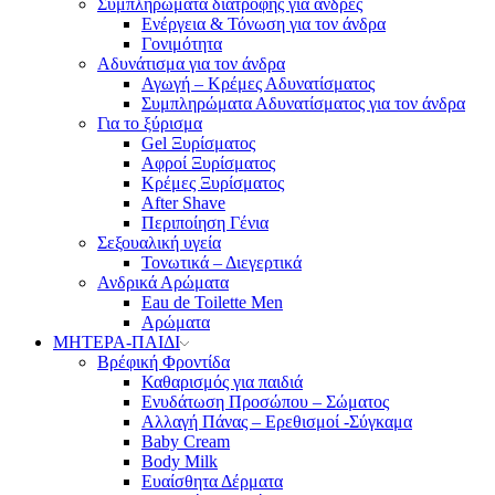
Συμπληρώματα διατροφής για άνδρες
Ενέργεια & Τόνωση για τον άνδρα
Γονιμότητα
Αδυνάτισμα για τον άνδρα
Αγωγή – Κρέμες Αδυνατίσματος
Συμπληρώματα Αδυνατίσματος για τον άνδρα
Για το ξύρισμα
Gel Ξυρίσματος
Αφροί Ξυρίσματος
Κρέμες Ξυρίσματος
After Shave
Περιποίηση Γένια
Σεξουαλική υγεία
Τονωτικά – Διεγερτικά
Ανδρικά Αρώματα
Eau de Toilette Men
Αρώματα
ΜΗΤΕΡΑ-ΠΑΙΔΙ
Βρέφική Φροντίδα
Καθαρισμός για παιδιά
Ενυδάτωση Προσώπου – Σώματος
Αλλαγή Πάνας – Ερεθισμοί -Σύγκαμα
Baby Cream
Body Milk
Ευαίσθητα Δέρματα