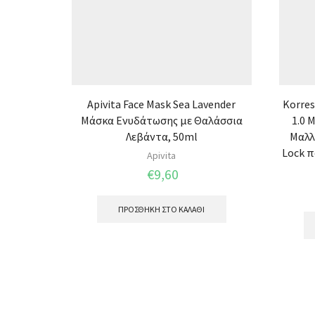
Apivita Face Mask Sea Lavender
Korres
Μάσκα Ενυδάτωσης με Θαλάσσια
1.0 
Λεβάντα, 50ml
Μαλλ
Lock π
Apivita
€
9,60
ΠΡΟΣΘΉΚΗ ΣΤΟ ΚΑΛΆΘΙ