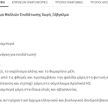
ΑΦΉ
ΕΠΙΠΛΈΟΝ ΠΛΗΡΟΦΟΡΊΕΣ
ΤΡΌΠΟΙ ΠΛΗΡΩΜΉΣ
ΤΡΌΠΟΙ ΑΠ
μα Μαλλιών Ενυδάτωσης Χωρίς Ξέβγαλμα
 λαμπερά
ανάγκη για ενυδάτωση!
:
, το εκχύλισμα αλόης και το θυμαρίσιο μέλι.
 από τις φθορές και προλαμβάνει την ψαλίδα χάρη στη φυτική κ
ύπανση και styling) χάρη στο σύμπλεγμα Apishield HS.
αμπερά χάρη στα έλαια ελιάς και αβησσυνίας.
αι αντιγηραντικό έγχυμα ελληνικού και βιολογικού δενδρολίβανο