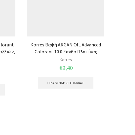
olorant
Korres Βαφή ARGAN OIL Advanced
Apivita
αλλιών,
Colorant 10.0 Ξανθό Πλατίνας
Πορτοκά
Korres
€
9,40
ΠΡΟΣΘΉΚΗ ΣΤΟ ΚΑΛΆΘΙ