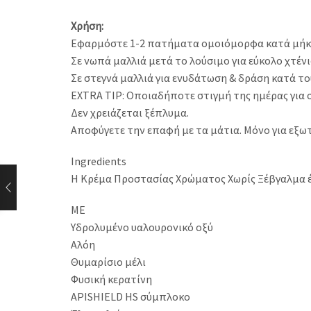
Χρήση:
Εφαρμόστε 1-2 πατήματα ομοιόμορφα κατά μήκος 
Σε νωπά μαλλιά μετά το λούσιμο για εύκολο χτέν
Σε στεγνά μαλλιά για ενυδάτωση & δράση κατά τ
EXTRA TIP: Οποιαδήποτε στιγμή της ημέρας για 
Δεν χρειάζεται ξέπλυμα.
Αποφύγετε την επαφή με τα μάτια. Μόνο για εξω
Ingredients
Η Κρέμα Προστασίας Χρώματος Χωρίς Ξέβγαλμα έχ
ΜΕ
Υδρολυμένο υαλουρονικό οξύ
Αλόη
Θυμαρίσιο μέλι
Φυσική κερατίνη
APISHIELD HS σύμπλοκο