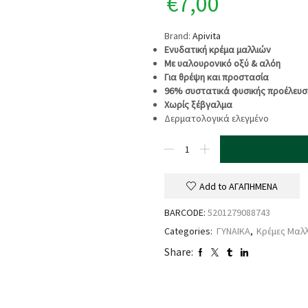
€
7,00
Brand:
Apivita
Ενυδατική κρέμα μαλλιών
Με υαλουρονικό οξύ & αλόη
Για θρέψη και προστασία
96% συστατικά φυσικής προέλευσ
Χωρίς ξέβγαλμα
Δερματολογικά ελεγμένο
Add to ΑΓΑΠΗΜΕΝΑ
BARCODE:
5201279088743
Categories:
ΓΥΝΑΙΚΑ
,
Κρέμες Μαλλ
Share: