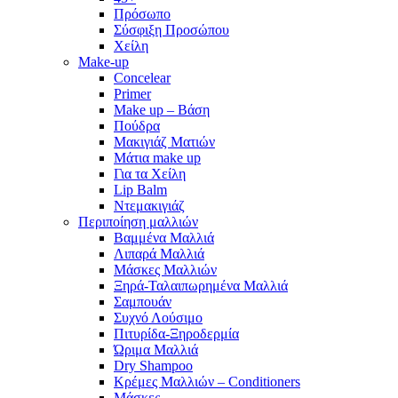
Πρόσωπο
Σύσφιξη Προσώπου
Χείλη
Make-up
Concelear
Primer
Make up – Βάση
Πούδρα
Μακιγιάζ Ματιών
Μάτια make up
Για τα Χείλη
Lip Balm
Ντεμακιγιάζ
Περιποίηση μαλλιών
Βαμμένα Μαλλιά
Λιπαρά Μαλλιά
Μάσκες Μαλλιών
Ξηρά-Ταλαιπωρημένα Μαλλιά
Σαμπουάν
Συχνό Λούσιμο
Πιτυρίδα-Ξηροδερμία
Ώριμα Μαλλιά
Dry Shampoo
Κρέμες Μαλλιών – Conditioners
Μάσκες