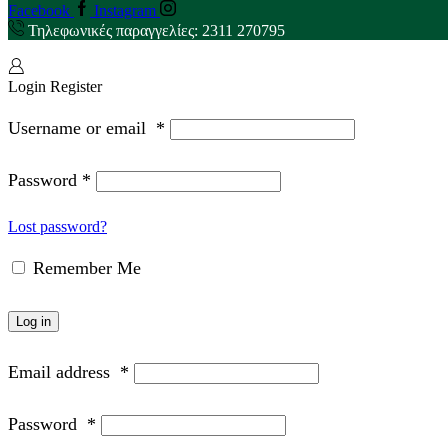
Facebook
Instagram
Τηλεφωνικές παραγγελίες: 2311 270795
Login
Register
Username or email
*
Password
*
Lost password?
Remember Me
Log in
Email address
*
Password
*