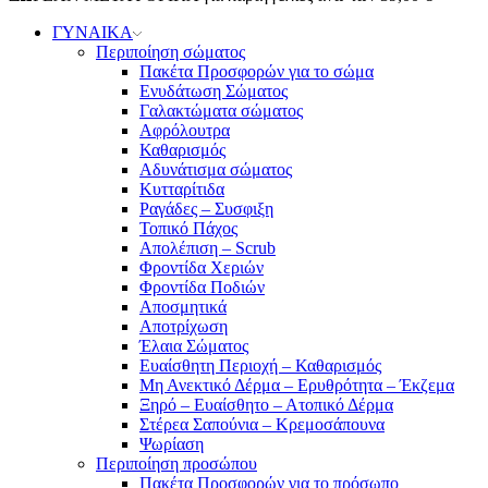
ΓΥΝΑΙΚΑ
Περιποίηση σώματος
Πακέτα Προσφορών για το σώμα
Ενυδάτωση Σώματος
Γαλακτώματα σώματος
Αφρόλουτρα
Καθαρισμός
Αδυνάτισμα σώματος
Κυτταρίτιδα
Ραγάδες – Συσφιξη
Τοπικό Πάχος
Απολέπιση – Scrub
Φροντίδα Χεριών
Φροντίδα Ποδιών
Αποσμητικά
Αποτρίχωση
Έλαια Σώματος
Ευαίσθητη Περιοχή – Καθαρισμός
Μη Ανεκτικό Δέρμα – Ερυθρότητα – Έκζεμα
Ξηρό – Ευαίσθητο – Ατοπικό Δέρμα
Στέρεα Σαπούνια – Κρεμοσάπουνα
Ψωρίαση
Περιποίηση προσώπου
Πακέτα Προσφορών για το πρόσωπο