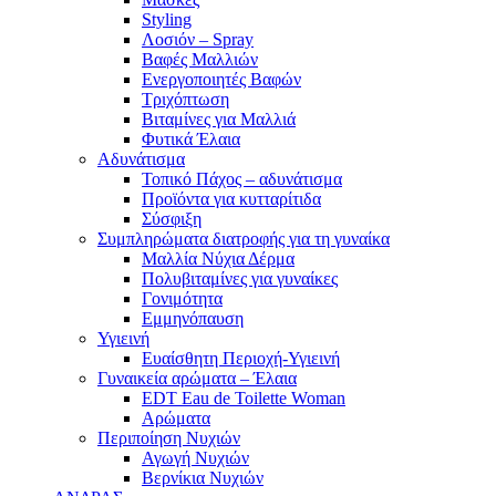
Styling
Λοσιόν – Spray
Βαφές Μαλλιών
Ενεργοποιητές Βαφών
Τριχόπτωση
Βιταμίνες για Μαλλιά
Φυτικά Έλαια
Αδυνάτισμα
Τοπικό Πάχος – αδυνάτισμα
Προϊόντα για κυτταρίτιδα
Σύσφιξη
Συμπληρώματα διατροφής για τη γυναίκα
Μαλλία Νύχια Δέρμα
Πολυβιταμίνες για γυναίκες
Γονιμότητα
Εμμηνόπαυση
Υγιεινή
Ευαίσθητη Περιοχή-Υγιεινή
Γυναικεία αρώματα – Έλαια
EDT Eau de Toilette Woman
Αρώματα
Περιποίηση Νυχιών
Αγωγή Νυχιών
Βερνίκια Νυχιών