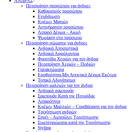
ΑΝΔΡΑΣ
Περιποίηση προσώπου για άνδρες
Καθαρισμός προσώπου
Ενυδάτωση
Κρέμες Ματιών
Αντιγήρανση προσώπου
Λιπαρό Δέρμα – Ακμή
Ψωρίαση στο πρόσωπο
Περιποίηση σώματος για άνδρες
Ανδρικά Αποσμητικά
Ανδρικά Αφρόλουτρα
Φροντίδα Χεριών για τον άνδρα
Περιποίηση Χεριών – Ποδιών
Γαλακτώματα
Ερυθρότητα-Μη Ανεκτικό Δέρμα-Έκζεμα
Τοπικό Αδυνάτισμα
Περιποίηση μαλλιών για τον άνδρα
Ανδρικά σαμπουάν
Σαμπουάν Κατά της Πιτυρίδας
Λιπαρότητα
Κρέμες Μαλλιών – Conditioners για τον άνδρα
Τριχόπτωση ανδρών
Σπρέι – Αμπούλες Τριχόπτωσης
Συμπληρώματα κατά της Τριχόπτωσης
Styling