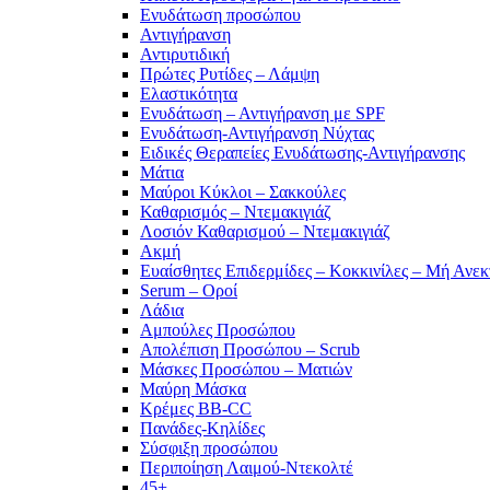
Ενυδάτωση προσώπου
Αντιγήρανση
Αντιρυτιδική
Πρώτες Ρυτίδες – Λάμψη
Ελαστικότητα
Ενυδάτωση – Αντιγήρανση με SPF
Ενυδάτωση-Αντιγήρανση Νύχτας
Ειδικές Θεραπείες Ενυδάτωσης-Αντιγήρανσης
Μάτια
Μαύροι Κύκλοι – Σακκούλες
Καθαρισμός – Ντεμακιγιάζ
Λοσιόν Καθαρισμού – Ντεμακιγιάζ
Ακμή
Ευαίσθητες Επιδερμίδες – Κοκκινίλες – Μή Ανεκ
Serum – Οροί
Λάδια
Αμπούλες Προσώπου
Απολέπιση Προσώπου – Scrub
Μάσκες Προσώπου – Ματιών
Μαύρη Μάσκα
Κρέμες BB-CC
Πανάδες-Κηλίδες
Σύσφιξη προσώπου
Περιποίηση Λαιμού-Ντεκολτέ
45+