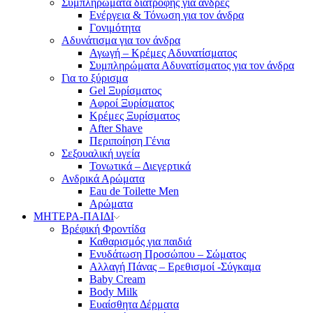
Συμπληρώματα διατροφής για άνδρες
Ενέργεια & Τόνωση για τον άνδρα
Γονιμότητα
Αδυνάτισμα για τον άνδρα
Αγωγή – Κρέμες Αδυνατίσματος
Συμπληρώματα Αδυνατίσματος για τον άνδρα
Για το ξύρισμα
Gel Ξυρίσματος
Αφροί Ξυρίσματος
Κρέμες Ξυρίσματος
After Shave
Περιποίηση Γένια
Σεξουαλική υγεία
Τονωτικά – Διεγερτικά
Ανδρικά Αρώματα
Eau de Toilette Men
Αρώματα
ΜΗΤΕΡΑ-ΠΑΙΔΙ
Βρέφική Φροντίδα
Καθαρισμός για παιδιά
Ενυδάτωση Προσώπου – Σώματος
Αλλαγή Πάνας – Ερεθισμοί -Σύγκαμα
Baby Cream
Body Milk
Ευαίσθητα Δέρματα