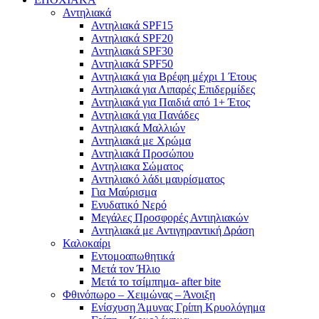
Αντηλιακά
Αντηλιακά SPF15
Αντηλιακά SPF20
Αντηλιακά SPF30
Αντηλιακά SPF50
Αντηλιακά για Βρέφη μέχρι 1 Έτους
Αντηλιακά για Λιπαρές Επιδερμίδες
Αντηλιακά για Παιδιά από 1+ Έτος
Αντηλιακά για Πανάδες
Αντηλιακά Μαλλιών
Αντηλιακά με Χρώμα
Αντηλιακά Προσώπου
Αντηλιακα Σώματος
Αντηλιακό λάδι μαυρίσματος
Για Μαύρισμα
Ενυδατικό Νερό
Μεγάλες Προσφορές Αντιηλιακών
Αντηλιακά με Αντιγηραντική Δράση
Καλοκαίρι
Εντομοαπωθητικά
Μετά τον Ήλιο
Μετά το τσίμπημα- after bite
Φθινόπωρο – Χειμώνας – Άνοιξη
Ενίσχυση Άμυνας Γρίπη Κρυολόγημα