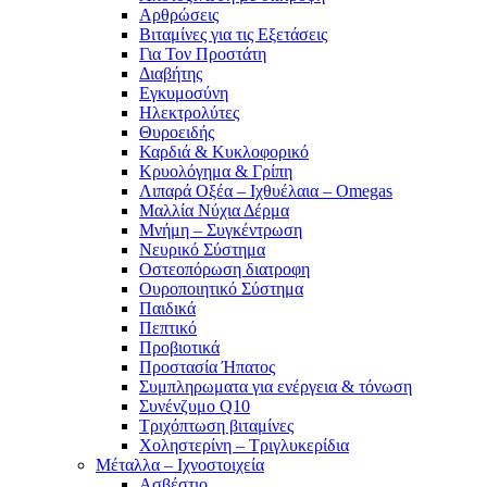
Αρθρώσεις
Βιταμίνες για τις Εξετάσεις
Για Τον Προστάτη
Διαβήτης
Εγκυμοσύνη
Ηλεκτρολύτες
Θυροειδής
Καρδιά & Κυκλοφορικό
Κρυολόγημα & Γρίπη
Λιπαρά Οξέα – Ιχθυέλαια – Omegas
Μαλλία Νύχια Δέρμα
Μνήμη – Συγκέντρωση
Νευρικό Σύστημα
Οστεοπόρωση διατροφη
Ουροποιητικό Σύστημα
Παιδικά
Πεπτικό
Προβιοτικά
Προστασία Ήπατος
Συμπληρωματα για ενέργεια & τόνωση
Συνένζυμο Q10
Τριχόπτωση βιταμίνες
Χοληστερίνη – Τριγλυκερίδια
Μέταλλα – Ιχνοστοιχεία
Ασβέστιο