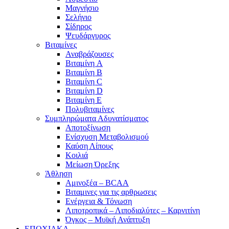
Μαγνήσιο
Σελήνιο
Σίδηρος
Ψευδάργυρος
Βιταμίνες
Αναβράζουσες
Βιταμίνη A
Βιταμίνη B
Βιταμίνη C
Βιταμίνη D
Βιταμίνη E
Πολυβιταμίνες
Συμπληρώματα Αδυνατίσματος
Αποτοξίνωση
Ενίσχυση Μεταβολισμού
Καύση Λίπους
Κοιλιά
Μείωση Όρεξης
Άθληση
Αμινοξέα – BCAA
Βιταμινες για τις αρθρωσεις
Ενέργεια & Τόνωση
Λιποτροπικά – Λιποδιαλύτες – Καρνιτίνη
Όγκος – Μυϊκή Ανάπτυξη
ΕΠΟΧΙΑΚΑ