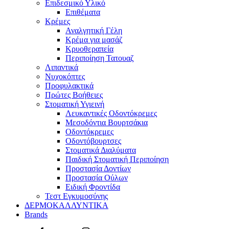
Επιδεσμικό Υλικό
Επιθέματα
Κρέμες
Αναλγητική Γέλη
Κρέμα για μασάζ
Κρυοθεραπεία
Περιποίηση Τατουαζ
Λιπαντικά
Νυχοκόπτες
Προφυλακτικά
Πρώτες Βοήθειες
Στοματική Υγιεινή
Λευκαντικές Οδοντόκρεμες
Μεσοδόντια Βουρτσάκια
Οδοντόκρεμες
Οδοντόβουρτσες
Στοματικά Διαλύματα
Παιδική Στοματική Περιποίηση
Προστασία Δοντίων
Προστασία Ούλων
Ειδική Φροντίδα
Τεστ Εγκυμοσύνης
ΔΕΡΜΟΚΑΛΛΥΝΤΙΚΑ
Brands