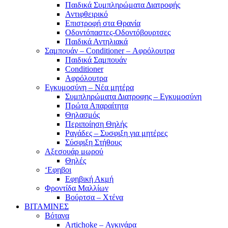
Παιδικά Συμπληρώματα Διατροφής
Αντιφθειρικό
Επιστροφή στα Θρανία
Οδοντόπαστες-Οδοντόβουρτσες
Παιδικά Αντηλιακά
Σαμπουάν – Conditioner – Αφρόλουτρα
Παιδικά Σαμπουάν
Conditioner
Αφρόλουτρα
Εγκυμοσύνη – Νέα μητέρα
Συμπληρώματα Διατροφης – Εγκυμοσύνη
Πρώτα Απαραίτητα
Θηλασμός
Περιποίηση Θηλής
Ραγάδες – Συσφιξη για μητέρες
Σύσφιξη Στήθους
Αξεσουάρ μωρού
Θηλές
‘Εφηβοι
Εφηβική Ακμή
Φροντίδα Μαλλίων
Βούρτσα – Χτένα
ΒΙΤΑΜΙΝΕΣ
Βότανα
Artichoke – Αγκινάρα