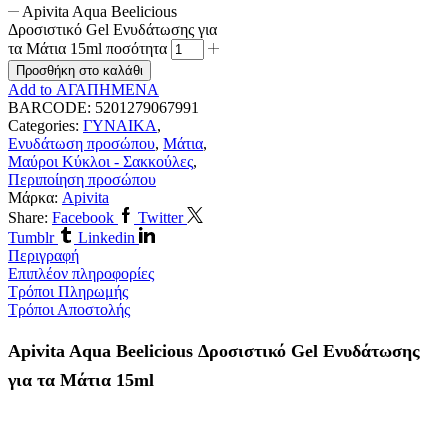
Apivita Aqua Beelicious
Δροσιστικό Gel Ενυδάτωσης για
τα Μάτια 15ml ποσότητα
Προσθήκη στο καλάθι
Add to ΑΓΑΠΗΜΕΝΑ
BARCODE:
5201279067991
Categories:
ΓΥΝΑΙΚΑ
,
Ενυδάτωση προσώπου
,
Μάτια
,
Μαύροι Κύκλοι - Σακκούλες
,
Περιποίηση προσώπου
Μάρκα:
Apivita
Share:
Facebook
Twitter
Tumblr
Linkedin
Περιγραφή
Επιπλέον πληροφορίες
Τρόποι Πληρωμής
Τρόποι Αποστολής
Apivita Aqua Beelicious Δροσιστικό Gel Ενυδάτωσης
για τα Μάτια 15ml