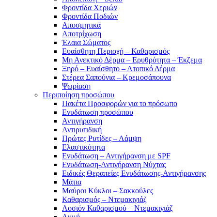
Φροντίδα Χεριών
Φροντίδα Ποδιών
Αποσμητικά
Αποτρίχωση
Έλαια Σώματος
Ευαίσθητη Περιοχή – Καθαρισμός
Μη Ανεκτικό Δέρμα – Ερυθρότητα – Έκζεμα
Ξηρό – Ευαίσθητο – Ατοπικό Δέρμα
Στέρεα Σαπούνια – Κρεμοσάπουνα
Ψωρίαση
Περιποίηση προσώπου
Πακέτα Προσφορών για το πρόσωπο
Ενυδάτωση προσώπου
Αντιγήρανση
Αντιρυτιδική
Πρώτες Ρυτίδες – Λάμψη
Ελαστικότητα
Ενυδάτωση – Αντιγήρανση με SPF
Ενυδάτωση-Αντιγήρανση Νύχτας
Ειδικές Θεραπείες Ενυδάτωσης-Αντιγήρανσης
Μάτια
Μαύροι Κύκλοι – Σακκούλες
Καθαρισμός – Ντεμακιγιάζ
Λοσιόν Καθαρισμού – Ντεμακιγιάζ
Ακμή