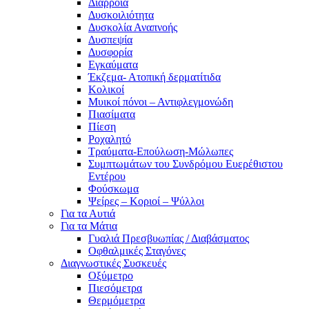
Διάρροια
Δυσκοιλιότητα
Δυσκολία Αναπνοής
Δυσπεψία
Δυσφορία
Εγκαύματα
Έκζεμα- Ατοπική δερματίτιδα
Κολικοί
Μυικοί πόνοι – Αντιφλεγμονώδη
Πιασίματα
Πίεση
Ροχαλητό
Τραύματα-Επούλωση-Μώλωπες
Συμπτωμάτων του Συνδρόμου Ευερέθιστου
Εντέρου
Φούσκωμα
Ψείρες – Κοριοί – Ψύλλοι
Για τα Αυτιά
Για τα Μάτια
Γυαλιά Πρεσβυωπίας / Διαβάσματος
Οφθαλμικές Σταγόνες
Διαγνωστικές Συσκευές
Οξύμετρο
Πιεσόμετρα
Θερμόμετρα