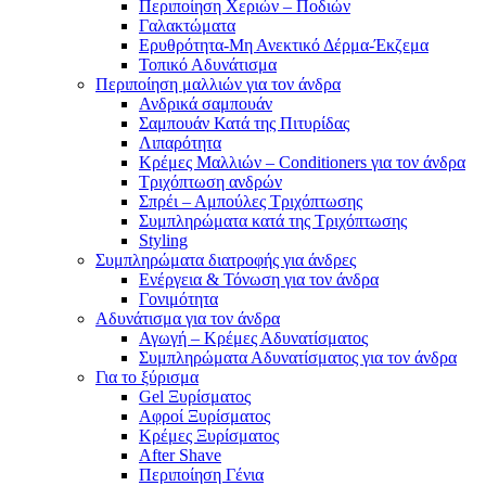
Περιποίηση Χεριών – Ποδιών
Γαλακτώματα
Ερυθρότητα-Μη Ανεκτικό Δέρμα-Έκζεμα
Τοπικό Αδυνάτισμα
Περιποίηση μαλλιών για τον άνδρα
Ανδρικά σαμπουάν
Σαμπουάν Κατά της Πιτυρίδας
Λιπαρότητα
Κρέμες Μαλλιών – Conditioners για τον άνδρα
Τριχόπτωση ανδρών
Σπρέι – Αμπούλες Τριχόπτωσης
Συμπληρώματα κατά της Τριχόπτωσης
Styling
Συμπληρώματα διατροφής για άνδρες
Ενέργεια & Τόνωση για τον άνδρα
Γονιμότητα
Αδυνάτισμα για τον άνδρα
Αγωγή – Κρέμες Αδυνατίσματος
Συμπληρώματα Αδυνατίσματος για τον άνδρα
Για το ξύρισμα
Gel Ξυρίσματος
Αφροί Ξυρίσματος
Κρέμες Ξυρίσματος
After Shave
Περιποίηση Γένια