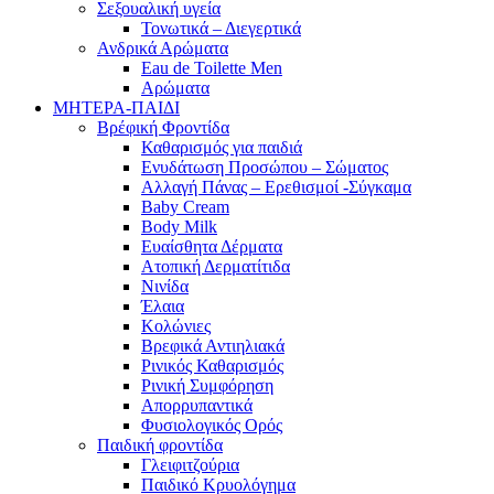
Σεξουαλική υγεία
Τονωτικά – Διεγερτικά
Ανδρικά Αρώματα
Eau de Toilette Men
Αρώματα
ΜΗΤΕΡΑ-ΠΑΙΔΙ
Βρέφική Φροντίδα
Καθαρισμός για παιδιά
Ενυδάτωση Προσώπου – Σώματος
Αλλαγή Πάνας – Ερεθισμοί -Σύγκαμα
Baby Cream
Body Milk
Ευαίσθητα Δέρματα
Ατοπική Δερματίτιδα
Νινίδα
Έλαια
Κολώνιες
Βρεφικά Αντιηλιακά
Ρινικός Καθαρισμός
Ρινική Συμφόρηση
Απορρυπαντικά
Φυσιολογικός Ορός
Παιδική φροντίδα
Γλειφιτζούρια
Παιδικό Κρυολόγημα