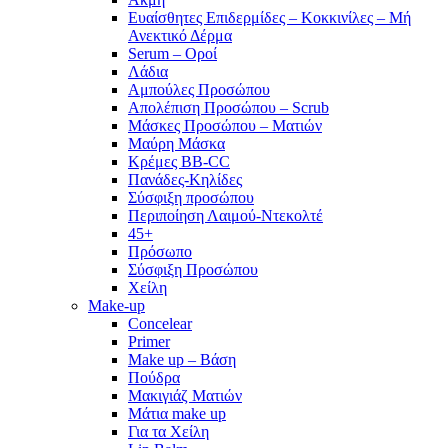
Ευαίσθητες Επιδερμίδες – Κοκκινίλες – Μή
Ανεκτικό Δέρμα
Serum – Οροί
Λάδια
Αμπούλες Προσώπου
Απολέπιση Προσώπου – Scrub
Μάσκες Προσώπου – Ματιών
Μαύρη Μάσκα
Κρέμες BB-CC
Πανάδες-Κηλίδες
Σύσφιξη προσώπου
Περιποίηση Λαιμού-Ντεκολτέ
45+
Πρόσωπο
Σύσφιξη Προσώπου
Χείλη
Make-up
Concelear
Primer
Make up – Βάση
Πούδρα
Μακιγιάζ Ματιών
Μάτια make up
Για τα Χείλη