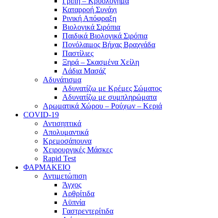
Γρίπη – Κρυολόγημα
Καταρροή Συνάχι
Ρινική Απόφραξη
Βιολογικά Σιρόπια
Παιδικά Βιολογικά Σιρόπια
Πονόλαιμος Βήχας Βραχνάδα
Παστίλιες
Ξηρά – Σκασμένα Χείλη
Λάδια Μασάζ
Αδυνάτισμα
Αδυνατίζω με Κρέμες Σώματος
Αδυνατίζω με συμπληρώματα
Αρωματικά Χώρου – Ρούχων – Κεριά
COVID-19
Αντισηπτικά
Απολυμαντικά
Κρεμοσάπουνα
Χειρουργικές Μάσκες
Rapid Test
ΦΑΡΜΑΚΕΙΟ
Αντιμετώπιση
Άγχος
Αρθρίτιδα
Αϋπνία
Γαστρεντερίτιδα