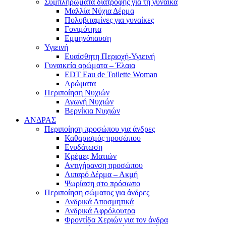
Συμπληρώματα διατροφής για τη γυναίκα
Μαλλία Νύχια Δέρμα
Πολυβιταμίνες για γυναίκες
Γονιμότητα
Εμμηνόπαυση
Υγιεινή
Ευαίσθητη Περιοχή-Υγιεινή
Γυναικεία αρώματα – Έλαια
EDT Eau de Toilette Woman
Αρώματα
Περιποίηση Νυχιών
Αγωγή Νυχιών
Βερνίκια Νυχιών
ΑΝΔΡΑΣ
Περιποίηση προσώπου για άνδρες
Καθαρισμός προσώπου
Ενυδάτωση
Κρέμες Ματιών
Αντιγήρανση προσώπου
Λιπαρό Δέρμα – Ακμή
Ψωρίαση στο πρόσωπο
Περιποίηση σώματος για άνδρες
Ανδρικά Αποσμητικά
Ανδρικά Αφρόλουτρα
Φροντίδα Χεριών για τον άνδρα