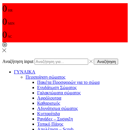
0
HR
0
MIN
0
SC
Αναζήτηση input
Αναζήτηση
ΓΥΝΑΙΚΑ
Περιποίηση σώματος
Πακέτα Προσφορών για το σώμα
Ενυδάτωση Σώματος
Γαλακτώματα σώματος
Αφρόλουτρα
Καθαρισμός
Αδυνάτισμα σώματος
Κυτταρίτιδα
Ραγάδες – Συσφιξη
Τοπικό Πάχος
Απολέπιση – Scrub