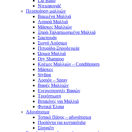
Lip Balm
Ντεμακιγιάζ
Περιποίηση μαλλιών
Βαμμένα Μαλλιά
Λιπαρά Μαλλιά
Μάσκες Μαλλιών
Ξηρά-Ταλαιπωρημένα Μαλλιά
Σαμπουάν
Συχνό Λούσιμο
Πιτυρίδα-Ξηροδερμία
Ώριμα Μαλλιά
Dry Shampoo
Κρέμες Μαλλιών – Conditioners
Μάσκες
Styling
Λοσιόν – Spray
Βαφές Μαλλιών
Ενεργοποιητές Βαφών
Τριχόπτωση
Βιταμίνες για Μαλλιά
Φυτικά Έλαια
Αδυνάτισμα
Τοπικό Πάχος – αδυνάτισμα
Προϊόντα για κυτταρίτιδα
Σύσφιξη