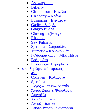
Ashwagandha
Bilberry
Cinnammon – Κανέλα
Cranberry – Κράνα
Echinacea – Εχινάτσια
Garlic – Σκόρδο
Gingko Biloba
Ginseng – τζίνσεγκ
Rhodiola
Saw Palmetto
Spirulina – Σπιρουλίνα
Turmeric – Κουρκουμάς
Γαϊδουράγκαθο – Milk Thistle
Βαλεριάνα
Ιπποφαές – Hippophaes
Συμπληρώματα διατροφής
45+
Collagen – Κολαγόνο
Spirulina
Αγχος – Stress – Αϋπνία
Άγχος Στρες & Ψυχολογία
Αμινοξέα
Ανοσοποιητικό
Αντιοξειδωτικά
Αποτοξίνωση με διατροφή