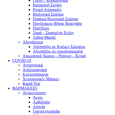
Γρίπη – Κρυολόγημα
Καταρροή Συνάχι
Ρινική Απόφραξη
Βιολογικά Σιρόπια
Παιδικά Βιολογικά Σιρόπια
Πονόλαιμος Βήχας Βραχνάδα
Παστίλιες
Ξηρά – Σκασμένα Χείλη
Λάδια Μασάζ
Αδυνάτισμα
Αδυνατίζω με Κρέμες Σώματος
Αδυνατίζω με συμπληρώματα
Αρωματικά Χώρου – Ρούχων – Κεριά
COVID-19
Αντισηπτικά
Απολυμαντικά
Κρεμοσάπουνα
Χειρουργικές Μάσκες
Rapid Test
ΦΑΡΜΑΚΕΙΟ
Αντιμετώπιση
Άγχος
Αρθρίτιδα
Αϋπνία
Γαστρεντερίτιδα