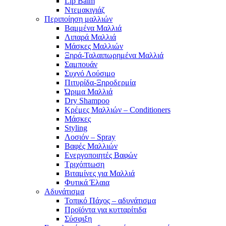
Lip Balm
Ντεμακιγιάζ
Περιποίηση μαλλιών
Βαμμένα Μαλλιά
Λιπαρά Μαλλιά
Μάσκες Μαλλιών
Ξηρά-Ταλαιπωρημένα Μαλλιά
Σαμπουάν
Συχνό Λούσιμο
Πιτυρίδα-Ξηροδερμία
Ώριμα Μαλλιά
Dry Shampoo
Κρέμες Μαλλιών – Conditioners
Μάσκες
Styling
Λοσιόν – Spray
Βαφές Μαλλιών
Ενεργοποιητές Βαφών
Τριχόπτωση
Βιταμίνες για Μαλλιά
Φυτικά Έλαια
Αδυνάτισμα
Τοπικό Πάχος – αδυνάτισμα
Προϊόντα για κυτταρίτιδα
Σύσφιξη