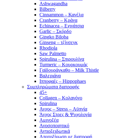
Ashwagandha
Bilberry
Cinnammon – Κανέλα
Cranberry – Κράνα
Echinacea – Εχινάτσια
Garlic – Σκόρδο
Gingko Biloba
Ginseng – τζίνσεγκ
Rhodiola
Saw Palmetto
Spirulina – Σπιρουλίνα
Turmeric – Κουρκουμάς
Γαϊδουράγκαθο – Milk Thistle
Βαλεριάνα
Ιπποφαές – Hippophaes
Συμπληρώματα διατροφής
45+
Collagen – Κολαγόνο
Spirulina
Αγχος – Stress – Αϋπνία
Άγχος Στρες & Ψυχολογία
Αμινοξέα
Ανοσοποιητικό
Αντιοξειδωτικά
Αποτοξίνωση με διατροφή