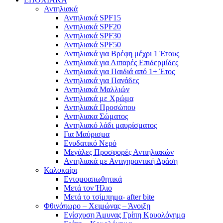
Αντηλιακά
Αντηλιακά SPF15
Αντηλιακά SPF20
Αντηλιακά SPF30
Αντηλιακά SPF50
Αντηλιακά για Βρέφη μέχρι 1 Έτους
Αντηλιακά για Λιπαρές Επιδερμίδες
Αντηλιακά για Παιδιά από 1+ Έτος
Αντηλιακά για Πανάδες
Αντηλιακά Μαλλιών
Αντηλιακά με Χρώμα
Αντηλιακά Προσώπου
Αντηλιακα Σώματος
Αντηλιακό λάδι μαυρίσματος
Για Μαύρισμα
Ενυδατικό Νερό
Μεγάλες Προσφορές Αντιηλιακών
Αντηλιακά με Αντιγηραντική Δράση
Καλοκαίρι
Εντομοαπωθητικά
Μετά τον Ήλιο
Μετά το τσίμπημα- after bite
Φθινόπωρο – Χειμώνας – Άνοιξη
Ενίσχυση Άμυνας Γρίπη Κρυολόγημα