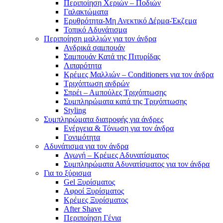
Περιποίηση Χεριών – Ποδιών
Γαλακτώματα
Ερυθρότητα-Μη Ανεκτικό Δέρμα-Έκζεμα
Τοπικό Αδυνάτισμα
Περιποίηση μαλλιών για τον άνδρα
Ανδρικά σαμπουάν
Σαμπουάν Κατά της Πιτυρίδας
Λιπαρότητα
Κρέμες Μαλλιών – Conditioners για τον άνδρα
Τριχόπτωση ανδρών
Σπρέι – Αμπούλες Τριχόπτωσης
Συμπληρώματα κατά της Τριχόπτωσης
Styling
Συμπληρώματα διατροφής για άνδρες
Ενέργεια & Τόνωση για τον άνδρα
Γονιμότητα
Αδυνάτισμα για τον άνδρα
Αγωγή – Κρέμες Αδυνατίσματος
Συμπληρώματα Αδυνατίσματος για τον άνδρα
Για το ξύρισμα
Gel Ξυρίσματος
Αφροί Ξυρίσματος
Κρέμες Ξυρίσματος
After Shave
Περιποίηση Γένια