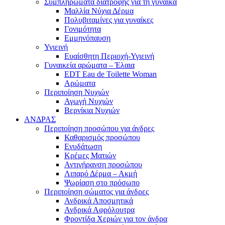
Συμπληρώματα διατροφής για τη γυναίκα
Μαλλία Νύχια Δέρμα
Πολυβιταμίνες για γυναίκες
Γονιμότητα
Εμμηνόπαυση
Υγιεινή
Ευαίσθητη Περιοχή-Υγιεινή
Γυναικεία αρώματα – Έλαια
EDT Eau de Toilette Woman
Αρώματα
Περιποίηση Νυχιών
Αγωγή Νυχιών
Βερνίκια Νυχιών
ΑΝΔΡΑΣ
Περιποίηση προσώπου για άνδρες
Καθαρισμός προσώπου
Ενυδάτωση
Κρέμες Ματιών
Αντιγήρανση προσώπου
Λιπαρό Δέρμα – Ακμή
Ψωρίαση στο πρόσωπο
Περιποίηση σώματος για άνδρες
Ανδρικά Αποσμητικά
Ανδρικά Αφρόλουτρα
Φροντίδα Χεριών για τον άνδρα