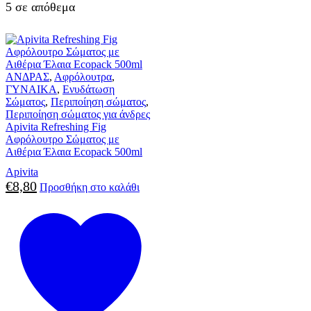
5 σε απόθεμα
ΑΝΔΡΑΣ
,
Αφρόλουτρα
,
ΓΥΝΑΙΚΑ
,
Ενυδάτωση
Σώματος
,
Περιποίηση σώματος
,
Περιποίηση σώματος για άνδρες
Apivita Refreshing Fig
Αφρόλουτρο Σώματος με
Αιθέρια Έλαια Ecopack 500ml
Apivita
€
8,80
Προσθήκη στο καλάθι