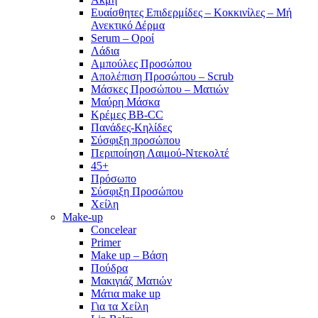
Ευαίσθητες Επιδερμίδες – Κοκκινίλες – Μή
Ανεκτικό Δέρμα
Serum – Οροί
Λάδια
Αμπούλες Προσώπου
Απολέπιση Προσώπου – Scrub
Μάσκες Προσώπου – Ματιών
Μαύρη Μάσκα
Κρέμες BB-CC
Πανάδες-Κηλίδες
Σύσφιξη προσώπου
Περιποίηση Λαιμού-Ντεκολτέ
45+
Πρόσωπο
Σύσφιξη Προσώπου
Χείλη
Make-up
Concelear
Primer
Make up – Βάση
Πούδρα
Μακιγιάζ Ματιών
Μάτια make up
Για τα Χείλη