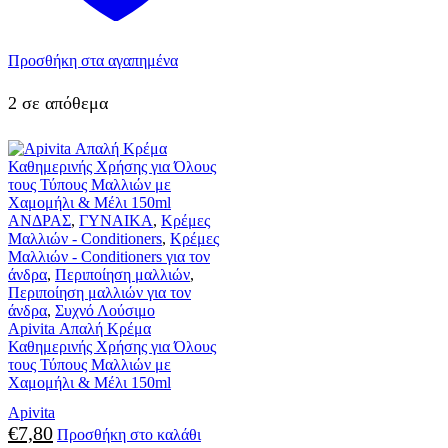
Προσθήκη στα αγαπημένα
2 σε απόθεμα
ΑΝΔΡΑΣ
,
ΓΥΝΑΙΚΑ
,
Κρέμες
Μαλλιών - Conditioners
,
Κρέμες
Μαλλιών - Conditioners για τον
άνδρα
,
Περιποίηση μαλλιών
,
Περιποίηση μαλλιών για τον
άνδρα
,
Συχνό Λούσιμο
Apivita Απαλή Κρέμα
Καθημερινής Χρήσης για Όλους
τους Τύπους Μαλλιών με
Χαμομήλι & Μέλι 150ml
Apivita
€
7,80
Προσθήκη στο καλάθι