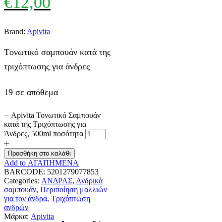
€
12,00
Brand:
Apivita
Tονωτικό σαμπουάν κατά της
τριχόπτωσης για άνδρες
19 σε απόθεμα
Apivita Τονωτικό Σαμπουάν
κατά της Τριχόπτωσης για
Άνδρες, 500ml ποσότητα
Προσθήκη στο καλάθι
Add to ΑΓΑΠΗΜΕΝΑ
BARCODE:
5201279077853
Categories:
ΑΝΔΡΑΣ
,
Ανδρικά
σαμπουάν
,
Περιποίηση μαλλιών
για τον άνδρα
,
Τριχόπτωση
ανδρών
Μάρκα:
Apivita