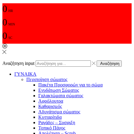
0
HR
0
MIN
0
SC
Αναζήτηση input
Αναζήτηση
ΓΥΝΑΙΚΑ
Περιποίηση σώματος
Πακέτα Προσφορών για το σώμα
Ενυδάτωση Σώματος
Γαλακτώματα σώματος
Αφρόλουτρα
Καθαρισμός
Αδυνάτισμα σώματος
Κυτταρίτιδα
Ραγάδες – Συσφιξη
Τοπικό Πάχος
Απολέπιση – Scrub