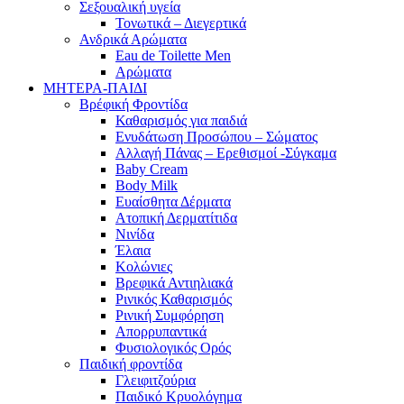
Σεξουαλική υγεία
Τονωτικά – Διεγερτικά
Ανδρικά Αρώματα
Eau de Toilette Men
Αρώματα
ΜΗΤΕΡΑ-ΠΑΙΔΙ
Βρέφική Φροντίδα
Καθαρισμός για παιδιά
Ενυδάτωση Προσώπου – Σώματος
Αλλαγή Πάνας – Ερεθισμοί -Σύγκαμα
Baby Cream
Body Milk
Ευαίσθητα Δέρματα
Ατοπική Δερματίτιδα
Νινίδα
Έλαια
Κολώνιες
Βρεφικά Αντιηλιακά
Ρινικός Καθαρισμός
Ρινική Συμφόρηση
Απορρυπαντικά
Φυσιολογικός Ορός
Παιδική φροντίδα
Γλειφιτζούρια
Παιδικό Κρυολόγημα