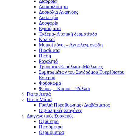
Διάρροια
Δυσκοιλιότητα
Δυσκολία Αναπνοής
Δυσπεψία
Δυσφορία
Εγκαύματα
Έκζεμα- Ατοπική δερματίτιδα
Κολικοί
Μυικοί πόνοι – Αντιφλεγμονώδη
Πιασίματα
Πίεση
Ροχαλητό
Τραύματα-Επούλωση-Μώλωπες
Συμπτωμάτων του Συνδρόμου Ευερέθιστου
Εντέρου
Φούσκωμα
Ψείρες – Κοριοί – Ψύλλοι
Για τα Αυτιά
Για τα Μάτια
Γυαλιά Πρεσβυωπίας / Διαβάσματος
Οφθαλμικές Σταγόνες
Διαγνωστικές Συσκευές
Οξύμετρο
Πιεσόμετρα
Θερμόμετρα