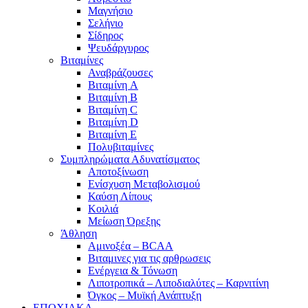
Μαγνήσιο
Σελήνιο
Σίδηρος
Ψευδάργυρος
Βιταμίνες
Αναβράζουσες
Βιταμίνη A
Βιταμίνη B
Βιταμίνη C
Βιταμίνη D
Βιταμίνη E
Πολυβιταμίνες
Συμπληρώματα Αδυνατίσματος
Αποτοξίνωση
Ενίσχυση Μεταβολισμού
Καύση Λίπους
Κοιλιά
Μείωση Όρεξης
Άθληση
Αμινοξέα – BCAA
Βιταμινες για τις αρθρωσεις
Ενέργεια & Τόνωση
Λιποτροπικά – Λιποδιαλύτες – Καρνιτίνη
Όγκος – Μυϊκή Ανάπτυξη
ΕΠΟΧΙΑΚΑ