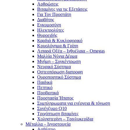
Αρθρώσεις
Βιταμίνες για τις Εξετάσεις
Για Τον Προστάτη
Διαβήτης
Εγκυμοσύνη
Ηλεκτρολύτες
Θυροειδής
Καρδιά & Κυκλοφορικό
Κρυολόγημα & Γρίπη
Λιπαρά Οξέα – Ιχθυέλαια – Omegas
Μαλλία Νύχια Δέρμα
Μνήμη – Συγκέντρωση
Νευρικό Σύστημα
Οστεοπόρωση διατροφη
Ουροποιητικό Σύστημα
Παιδικά
Πεπτικό
Προβιοτικά
Προστασία Ήπατος
Συμπληρωματα για ενέργεια & τόνωση
Συνένζυμο Q10
Τριχόπτωση βιταμίνες
Χοληστερίνη – Τριγλυκερίδια
Μέταλλα – Ιχνοστοιχεία
Ασβέστιο