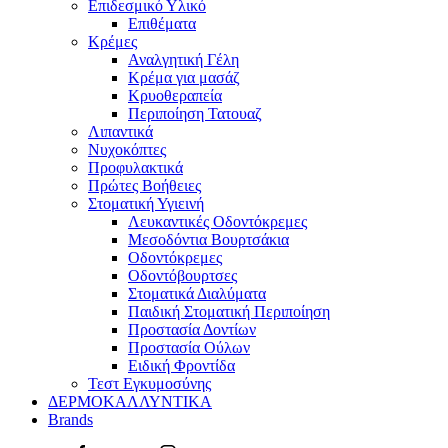
Επιδεσμικό Υλικό
Επιθέματα
Κρέμες
Αναλγητική Γέλη
Κρέμα για μασάζ
Κρυοθεραπεία
Περιποίηση Τατουαζ
Λιπαντικά
Νυχοκόπτες
Προφυλακτικά
Πρώτες Βοήθειες
Στοματική Υγιεινή
Λευκαντικές Οδοντόκρεμες
Μεσοδόντια Βουρτσάκια
Οδοντόκρεμες
Οδοντόβουρτσες
Στοματικά Διαλύματα
Παιδική Στοματική Περιποίηση
Προστασία Δοντίων
Προστασία Ούλων
Ειδική Φροντίδα
Τεστ Εγκυμοσύνης
ΔΕΡΜΟΚΑΛΛΥΝΤΙΚΑ
Brands