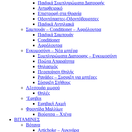
Παιδικά Συμπληρώματα Διατροφής
Αντιφθειρικό
Επιστροφή στα Θρανία
Οδοντόπαστες-Οδοντόβουρτσες
Παιδικά Αντηλιακά
Σαμπουάν – Conditioner – Αφρόλουτρα
Παιδικά Σαμπουάν
Conditioner
Αφρόλουτρα
Εγκυμοσύνη – Νέα μητέρα
Συμπληρώματα Διατροφης – Εγκυμοσύνη
Πρώτα Απαραίτητα
Θηλασμός
Περιποίηση Θηλής
Ραγάδες – Συσφιξη για μητέρες
Σύσφιξη Στήθους
Αξεσουάρ μωρού
Θηλές
‘Εφηβοι
Εφηβική Ακμή
Φροντίδα Μαλλίων
Βούρτσα – Χτένα
ΒΙΤΑΜΙΝΕΣ
Βότανα
Artichoke – Αγκινάρα