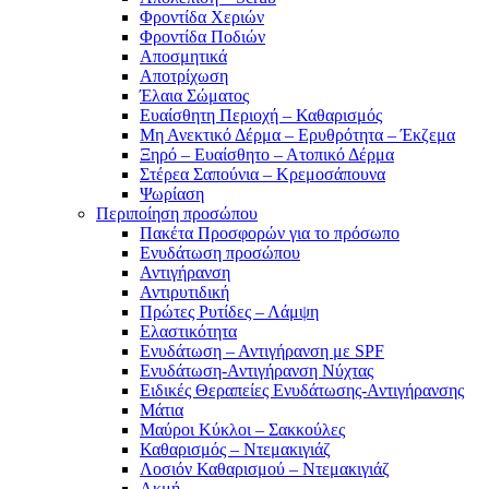
Φροντίδα Χεριών
Φροντίδα Ποδιών
Αποσμητικά
Αποτρίχωση
Έλαια Σώματος
Ευαίσθητη Περιοχή – Καθαρισμός
Μη Ανεκτικό Δέρμα – Ερυθρότητα – Έκζεμα
Ξηρό – Ευαίσθητο – Ατοπικό Δέρμα
Στέρεα Σαπούνια – Κρεμοσάπουνα
Ψωρίαση
Περιποίηση προσώπου
Πακέτα Προσφορών για το πρόσωπο
Ενυδάτωση προσώπου
Αντιγήρανση
Αντιρυτιδική
Πρώτες Ρυτίδες – Λάμψη
Ελαστικότητα
Ενυδάτωση – Αντιγήρανση με SPF
Ενυδάτωση-Αντιγήρανση Νύχτας
Ειδικές Θεραπείες Ενυδάτωσης-Αντιγήρανσης
Μάτια
Μαύροι Κύκλοι – Σακκούλες
Καθαρισμός – Ντεμακιγιάζ
Λοσιόν Καθαρισμού – Ντεμακιγιάζ
Ακμή