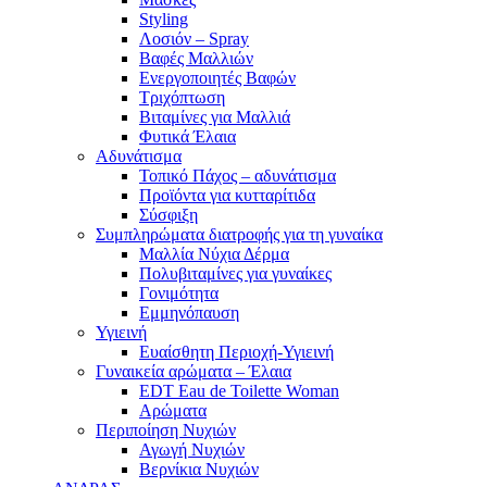
Styling
Λοσιόν – Spray
Βαφές Μαλλιών
Ενεργοποιητές Βαφών
Τριχόπτωση
Βιταμίνες για Μαλλιά
Φυτικά Έλαια
Αδυνάτισμα
Τοπικό Πάχος – αδυνάτισμα
Προϊόντα για κυτταρίτιδα
Σύσφιξη
Συμπληρώματα διατροφής για τη γυναίκα
Μαλλία Νύχια Δέρμα
Πολυβιταμίνες για γυναίκες
Γονιμότητα
Εμμηνόπαυση
Υγιεινή
Ευαίσθητη Περιοχή-Υγιεινή
Γυναικεία αρώματα – Έλαια
EDT Eau de Toilette Woman
Αρώματα
Περιποίηση Νυχιών
Αγωγή Νυχιών
Βερνίκια Νυχιών