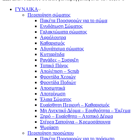
ΓΥΝΑΙΚΑ
Περιποίηση σώματος
Πακέτα Προσφορών για το σώμα
Ενυδάτωση Σώματος
Γαλακτώματα σώματος
Αφρόλουτρα
Καθαρισμός
Αδυνάτισμα σώματος
Κυτταρίτιδα
Ραγάδες – Συσφιξη
Τοπικό Πάχος
Απολέπιση – Scrub
Φροντίδα Χεριών
Φροντίδα Ποδιών
Αποσμητικά
Αποτρίχωση
Έλαια Σώματος
Ευαίσθητη Περιοχή – Καθαρισμός
Μη Ανεκτικό Δέρμα – Ερυθρότητα – Έκζεμα
Ξηρό – Ευαίσθητο – Ατοπικό Δέρμα
Στέρεα Σαπούνια – Κρεμοσάπουνα
Ψωρίαση
Περιποίηση προσώπου
Πακέτα Προσφορών για το πρόσωπο