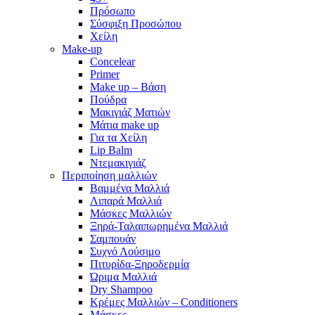
Πρόσωπο
Σύσφιξη Προσώπου
Χείλη
Make-up
Concelear
Primer
Make up – Βάση
Πούδρα
Μακιγιάζ Ματιών
Μάτια make up
Για τα Χείλη
Lip Balm
Ντεμακιγιάζ
Περιποίηση μαλλιών
Βαμμένα Μαλλιά
Λιπαρά Μαλλιά
Μάσκες Μαλλιών
Ξηρά-Ταλαιπωρημένα Μαλλιά
Σαμπουάν
Συχνό Λούσιμο
Πιτυρίδα-Ξηροδερμία
Ώριμα Μαλλιά
Dry Shampoo
Κρέμες Μαλλιών – Conditioners
Μάσκες