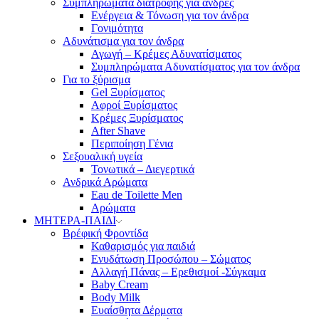
Συμπληρώματα διατροφής για άνδρες
Ενέργεια & Τόνωση για τον άνδρα
Γονιμότητα
Αδυνάτισμα για τον άνδρα
Αγωγή – Κρέμες Αδυνατίσματος
Συμπληρώματα Αδυνατίσματος για τον άνδρα
Για το ξύρισμα
Gel Ξυρίσματος
Αφροί Ξυρίσματος
Κρέμες Ξυρίσματος
After Shave
Περιποίηση Γένια
Σεξουαλική υγεία
Τονωτικά – Διεγερτικά
Ανδρικά Αρώματα
Eau de Toilette Men
Αρώματα
ΜΗΤΕΡΑ-ΠΑΙΔΙ
Βρέφική Φροντίδα
Καθαρισμός για παιδιά
Ενυδάτωση Προσώπου – Σώματος
Αλλαγή Πάνας – Ερεθισμοί -Σύγκαμα
Baby Cream
Body Milk
Ευαίσθητα Δέρματα