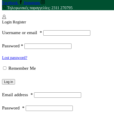
Facebook
Instagram
Τηλεφωνικές παραγγελίες: 2311 270795
Login
Register
Username or email
*
Password
*
Lost password?
Remember Me
Log in
Email address
*
Password
*