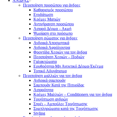
ΑΝΔΡΑΣ
Περιποίηση προσώπου για άνδρες
Καθαρισμός προσώπου
Ενυδάτωση
Κρέμες Ματιών
Αντιγήρανση προσώπου
Λιπαρό Δέρμα – Ακμή
Ψωρίαση στο πρόσωπο
Περιποίηση σώματος για άνδρες
Ανδρικά Αποσμητικά
Ανδρικά Αφρόλουτρα
Φροντίδα Χεριών για τον άνδρα
Περιποίηση Χεριών – Ποδιών
Γαλακτώματα
Ερυθρότητα-Μη Ανεκτικό Δέρμα-Έκζεμα
Τοπικό Αδυνάτισμα
Περιποίηση μαλλιών για τον άνδρα
Ανδρικά σαμπουάν
Σαμπουάν Κατά της Πιτυρίδας
Λιπαρότητα
Κρέμες Μαλλιών – Conditioners για τον άνδρα
Τριχόπτωση ανδρών
Σπρέι – Αμπούλες Τριχόπτωσης
Συμπληρώματα κατά της Τριχόπτωσης
Styling