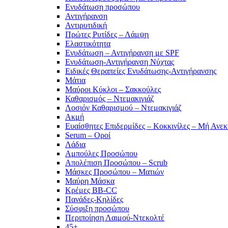
Ενυδάτωση προσώπου
Αντιγήρανση
Αντιρυτιδική
Πρώτες Ρυτίδες – Λάμψη
Ελαστικότητα
Ενυδάτωση – Αντιγήρανση με SPF
Ενυδάτωση-Αντιγήρανση Νύχτας
Ειδικές Θεραπείες Ενυδάτωσης-Αντιγήρανσης
Μάτια
Μαύροι Κύκλοι – Σακκούλες
Καθαρισμός – Ντεμακιγιάζ
Λοσιόν Καθαρισμού – Ντεμακιγιάζ
Ακμή
Ευαίσθητες Επιδερμίδες – Κοκκινίλες – Μή Ανεκ
Serum – Οροί
Λάδια
Αμπούλες Προσώπου
Απολέπιση Προσώπου – Scrub
Μάσκες Προσώπου – Ματιών
Μαύρη Μάσκα
Κρέμες BB-CC
Πανάδες-Κηλίδες
Σύσφιξη προσώπου
Περιποίηση Λαιμού-Ντεκολτέ
45+