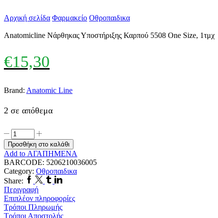
Αρχική σελίδα
Φαρμακείο
Οθροπαιδικα
Anatomicline Νάρθηκας Υποστήριξης Καρπού 5508 One Size, 1τμχ
€
15,30
Brand:
Anatomic Line
2 σε απόθεμα
Anatomicline
Νάρθηκας
Προσθήκη στο καλάθι
Υποστήριξης
Add to ΑΓΑΠΗΜΕΝΑ
Καρπού
BARCODE:
5206210036005
5508
Category:
Οθροπαιδικα
One
Facebook
Twitter
Tumblr
Linkedin
Share:
Size,
Περιγραφή
1τμχ
Επιπλέον πληροφορίες
ποσότητα
Τρόποι Πληρωμής
Τρόποι Αποστολής