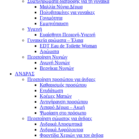
Συμπληρώματα διατροφής για τη γυναίκα
Μαλλία Νύχια Δέρμα
Πολυβιταμίνες για γυναίκες
Γονιμότητα
Εμμηνόπαυση
Υγιεινή
Ευαίσθητη Περιοχή-Υγιεινή
Γυναικεία αρώματα – Έλαια
EDT Eau de Toilette Woman
Αρώματα
Περιποίηση Νυχιών
Αγωγή Νυχιών
Βερνίκια Νυχιών
ΑΝΔΡΑΣ
Περιποίηση προσώπου για άνδρες
Καθαρισμός προσώπου
Ενυδάτωση
Κρέμες Ματιών
Αντιγήρανση προσώπου
Λιπαρό Δέρμα – Ακμή
Ψωρίαση στο πρόσωπο
Περιποίηση σώματος για άνδρες
Ανδρικά Αποσμητικά
Ανδρικά Αφρόλουτρα
Φροντίδα Χεριών για τον άνδρα