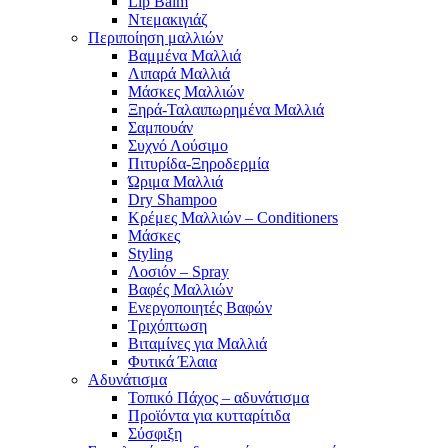
Lip Balm
Ντεμακιγιάζ
Περιποίηση μαλλιών
Βαμμένα Μαλλιά
Λιπαρά Μαλλιά
Μάσκες Μαλλιών
Ξηρά-Ταλαιπωρημένα Μαλλιά
Σαμπουάν
Συχνό Λούσιμο
Πιτυρίδα-Ξηροδερμία
Ώριμα Μαλλιά
Dry Shampoo
Κρέμες Μαλλιών – Conditioners
Μάσκες
Styling
Λοσιόν – Spray
Βαφές Μαλλιών
Ενεργοποιητές Βαφών
Τριχόπτωση
Βιταμίνες για Μαλλιά
Φυτικά Έλαια
Αδυνάτισμα
Τοπικό Πάχος – αδυνάτισμα
Προϊόντα για κυτταρίτιδα
Σύσφιξη