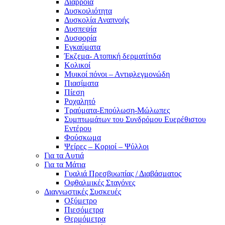
Διάρροια
Δυσκοιλιότητα
Δυσκολία Αναπνοής
Δυσπεψία
Δυσφορία
Εγκαύματα
Έκζεμα- Ατοπική δερματίτιδα
Κολικοί
Μυικοί πόνοι – Αντιφλεγμονώδη
Πιασίματα
Πίεση
Ροχαλητό
Τραύματα-Επούλωση-Μώλωπες
Συμπτωμάτων του Συνδρόμου Ευερέθιστου
Εντέρου
Φούσκωμα
Ψείρες – Κοριοί – Ψύλλοι
Για τα Αυτιά
Για τα Μάτια
Γυαλιά Πρεσβυωπίας / Διαβάσματος
Οφθαλμικές Σταγόνες
Διαγνωστικές Συσκευές
Οξύμετρο
Πιεσόμετρα
Θερμόμετρα