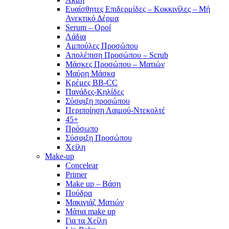
Ευαίσθητες Επιδερμίδες – Κοκκινίλες – Μή
Ανεκτικό Δέρμα
Serum – Οροί
Λάδια
Αμπούλες Προσώπου
Απολέπιση Προσώπου – Scrub
Μάσκες Προσώπου – Ματιών
Μαύρη Μάσκα
Κρέμες BB-CC
Πανάδες-Κηλίδες
Σύσφιξη προσώπου
Περιποίηση Λαιμού-Ντεκολτέ
45+
Πρόσωπο
Σύσφιξη Προσώπου
Χείλη
Make-up
Concelear
Primer
Make up – Βάση
Πούδρα
Μακιγιάζ Ματιών
Μάτια make up
Για τα Χείλη