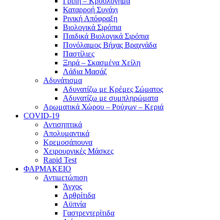
Γρίπη – Κρυολόγημα
Καταρροή Συνάχι
Ρινική Απόφραξη
Βιολογικά Σιρόπια
Παιδικά Βιολογικά Σιρόπια
Πονόλαιμος Βήχας Βραχνάδα
Παστίλιες
Ξηρά – Σκασμένα Χείλη
Λάδια Μασάζ
Αδυνάτισμα
Αδυνατίζω με Κρέμες Σώματος
Αδυνατίζω με συμπληρώματα
Αρωματικά Χώρου – Ρούχων – Κεριά
COVID-19
Αντισηπτικά
Απολυμαντικά
Κρεμοσάπουνα
Χειρουργικές Μάσκες
Rapid Test
ΦΑΡΜΑΚΕΙΟ
Αντιμετώπιση
Άγχος
Αρθρίτιδα
Αϋπνία
Γαστρεντερίτιδα