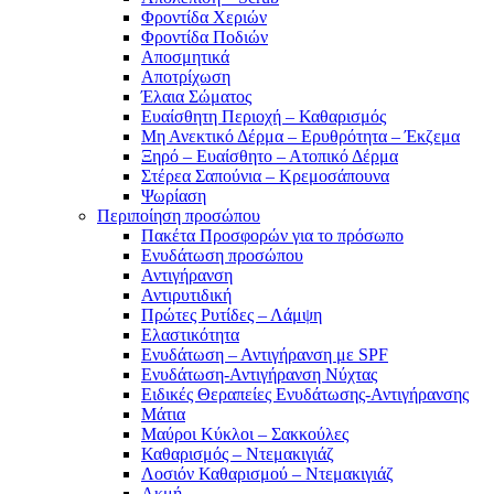
Φροντίδα Χεριών
Φροντίδα Ποδιών
Αποσμητικά
Αποτρίχωση
Έλαια Σώματος
Ευαίσθητη Περιοχή – Καθαρισμός
Μη Ανεκτικό Δέρμα – Ερυθρότητα – Έκζεμα
Ξηρό – Ευαίσθητο – Ατοπικό Δέρμα
Στέρεα Σαπούνια – Κρεμοσάπουνα
Ψωρίαση
Περιποίηση προσώπου
Πακέτα Προσφορών για το πρόσωπο
Ενυδάτωση προσώπου
Αντιγήρανση
Αντιρυτιδική
Πρώτες Ρυτίδες – Λάμψη
Ελαστικότητα
Ενυδάτωση – Αντιγήρανση με SPF
Ενυδάτωση-Αντιγήρανση Νύχτας
Ειδικές Θεραπείες Ενυδάτωσης-Αντιγήρανσης
Μάτια
Μαύροι Κύκλοι – Σακκούλες
Καθαρισμός – Ντεμακιγιάζ
Λοσιόν Καθαρισμού – Ντεμακιγιάζ
Ακμή