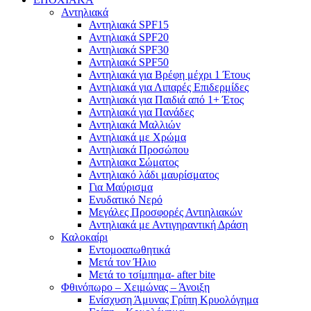
Αντηλιακά
Αντηλιακά SPF15
Αντηλιακά SPF20
Αντηλιακά SPF30
Αντηλιακά SPF50
Αντηλιακά για Βρέφη μέχρι 1 Έτους
Αντηλιακά για Λιπαρές Επιδερμίδες
Αντηλιακά για Παιδιά από 1+ Έτος
Αντηλιακά για Πανάδες
Αντηλιακά Μαλλιών
Αντηλιακά με Χρώμα
Αντηλιακά Προσώπου
Αντηλιακα Σώματος
Αντηλιακό λάδι μαυρίσματος
Για Μαύρισμα
Ενυδατικό Νερό
Μεγάλες Προσφορές Αντιηλιακών
Αντηλιακά με Αντιγηραντική Δράση
Καλοκαίρι
Εντομοαπωθητικά
Μετά τον Ήλιο
Μετά το τσίμπημα- after bite
Φθινόπωρο – Χειμώνας – Άνοιξη
Ενίσχυση Άμυνας Γρίπη Κρυολόγημα