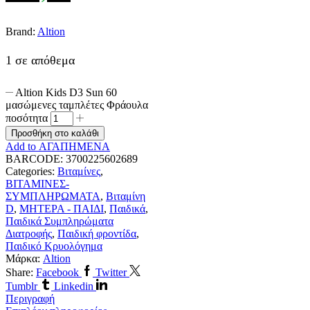
Brand:
Altion
1 σε απόθεμα
Altion Kids D3 Sun 60
μασώμενες ταμπλέτες Φράουλα
ποσότητα
Προσθήκη στο καλάθι
Add to ΑΓΑΠΗΜΕΝΑ
BARCODE:
3700225602689
Categories:
Βιταμίνες
,
ΒΙΤΑΜΙΝΕΣ-
ΣΥΜΠΛΗΡΩΜΑΤΑ
,
Βιταμίνη
D
,
ΜΗΤΕΡΑ - ΠΑΙΔΙ
,
Παιδικά
,
Παιδικά Συμπληρώματα
Διατροφής
,
Παιδική φροντίδα
,
Παιδικό Κρυολόγημα
Μάρκα:
Altion
Share:
Facebook
Twitter
Tumblr
Linkedin
Περιγραφή