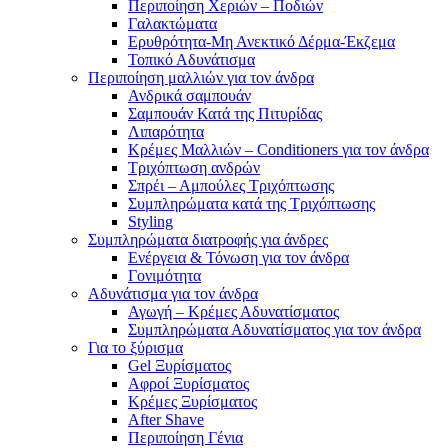
Περιποίηση Χεριών – Ποδιών
Γαλακτώματα
Ερυθρότητα-Μη Ανεκτικό Δέρμα-Έκζεμα
Τοπικό Αδυνάτισμα
Περιποίηση μαλλιών για τον άνδρα
Ανδρικά σαμπουάν
Σαμπουάν Κατά της Πιτυρίδας
Λιπαρότητα
Κρέμες Μαλλιών – Conditioners για τον άνδρα
Τριχόπτωση ανδρών
Σπρέι – Αμπούλες Τριχόπτωσης
Συμπληρώματα κατά της Τριχόπτωσης
Styling
Συμπληρώματα διατροφής για άνδρες
Ενέργεια & Τόνωση για τον άνδρα
Γονιμότητα
Αδυνάτισμα για τον άνδρα
Αγωγή – Κρέμες Αδυνατίσματος
Συμπληρώματα Αδυνατίσματος για τον άνδρα
Για το ξύρισμα
Gel Ξυρίσματος
Αφροί Ξυρίσματος
Κρέμες Ξυρίσματος
After Shave
Περιποίηση Γένια