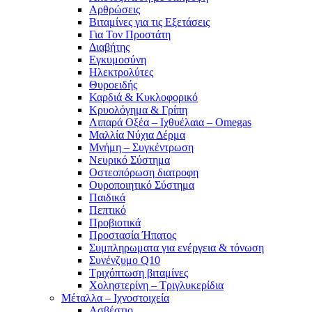
Αρθρώσεις
Βιταμίνες για τις Εξετάσεις
Για Τον Προστάτη
Διαβήτης
Εγκυμοσύνη
Ηλεκτρολύτες
Θυροειδής
Καρδιά & Κυκλοφορικό
Κρυολόγημα & Γρίπη
Λιπαρά Οξέα – Ιχθυέλαια – Omegas
Μαλλία Νύχια Δέρμα
Μνήμη – Συγκέντρωση
Νευρικό Σύστημα
Οστεοπόρωση διατροφη
Ουροποιητικό Σύστημα
Παιδικά
Πεπτικό
Προβιοτικά
Προστασία Ήπατος
Συμπληρωματα για ενέργεια & τόνωση
Συνένζυμο Q10
Τριχόπτωση βιταμίνες
Χοληστερίνη – Τριγλυκερίδια
Μέταλλα – Ιχνοστοιχεία
Ασβέστιο