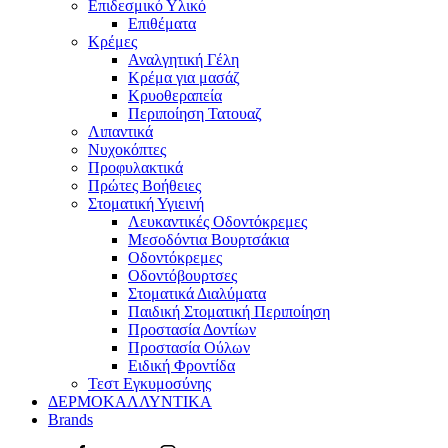
Επιδεσμικό Υλικό
Επιθέματα
Κρέμες
Αναλγητική Γέλη
Κρέμα για μασάζ
Κρυοθεραπεία
Περιποίηση Τατουαζ
Λιπαντικά
Νυχοκόπτες
Προφυλακτικά
Πρώτες Βοήθειες
Στοματική Υγιεινή
Λευκαντικές Οδοντόκρεμες
Μεσοδόντια Βουρτσάκια
Οδοντόκρεμες
Οδοντόβουρτσες
Στοματικά Διαλύματα
Παιδική Στοματική Περιποίηση
Προστασία Δοντίων
Προστασία Ούλων
Ειδική Φροντίδα
Τεστ Εγκυμοσύνης
ΔΕΡΜΟΚΑΛΛΥΝΤΙΚΑ
Brands