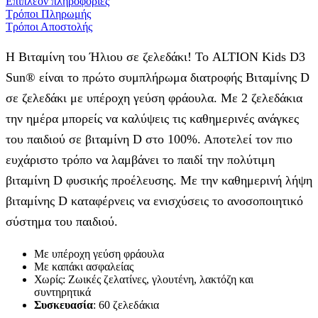
Επιπλέον πληροφορίες
Τρόποι Πληρωμής
Τρόποι Αποστολής
Η Βιταμίνη του Ήλιου σε
ζελεδάκι
!
​
Το ALTION
Kids
D3
Sun
® είναι το πρώτο συμπλήρωμα διατροφής Βιταμίνης D
σε
ζελεδάκι
με υπέροχη γεύση φράουλα.
​
Με 2 ζελεδάκια
την ημέρα μπορείς να καλύψεις τις καθημερινές ανάγκες
του παιδιού σε βιταμίνη D στο 100%.
Αποτελεί τον πιο
ευχάριστο τρόπο να λαμβάνει το παιδί την πολύτιμη
βιταμίνη D φυσικής προέλευσης. Με την
καθημερινή λήψη
βιταμίνης D καταφέρνεις να ενισχύσεις το ανοσοποιητικό
σύστημα του παιδιού.
Με υπέροχη γεύση φράουλα
Με καπάκι ασφαλείας
Χωρίς: Ζωικές ζελατίνες,
γλουτένη
, λακτόζη και
συντηρητικά
Συσκευασία
: 60
ζελεδάκια