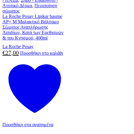
- ΠΑΙΔΙ
,
Ξηρό - Ευαίσθητο -
Ατοπικό Δέρμα
,
Περιποίηση
σώματος
La Roche Posay Lipikar baume
AP+ M Μαλακτικό Βάλσαμο
Σώματος Αναπλήρωσης
Λιπιδίων, Κατά των Ερεθισμών
& του Κνησμού, 400ml
La Roche Posay
€
27,00
Προσθήκη στο καλάθι
Προσθήκη στα αγαπημένα