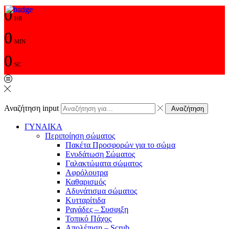
0
HR
0
MIN
0
SC
Αναζήτηση input
Αναζήτηση
ΓΥΝΑΙΚΑ
Περιποίηση σώματος
Πακέτα Προσφορών για το σώμα
Ενυδάτωση Σώματος
Γαλακτώματα σώματος
Αφρόλουτρα
Καθαρισμός
Αδυνάτισμα σώματος
Κυτταρίτιδα
Ραγάδες – Συσφιξη
Τοπικό Πάχος
Απολέπιση – Scrub