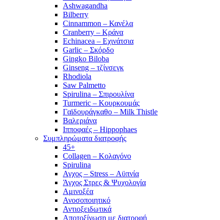
Ashwagandha
Bilberry
Cinnammon – Κανέλα
Cranberry – Κράνα
Echinacea – Εχινάτσια
Garlic – Σκόρδο
Gingko Biloba
Ginseng – τζίνσεγκ
Rhodiola
Saw Palmetto
Spirulina – Σπιρουλίνα
Turmeric – Κουρκουμάς
Γαϊδουράγκαθο – Milk Thistle
Βαλεριάνα
Ιπποφαές – Hippophaes
Συμπληρώματα διατροφής
45+
Collagen – Κολαγόνο
Spirulina
Αγχος – Stress – Αϋπνία
Άγχος Στρες & Ψυχολογία
Αμινοξέα
Ανοσοποιητικό
Αντιοξειδωτικά
Αποτοξίνωση με διατροφή