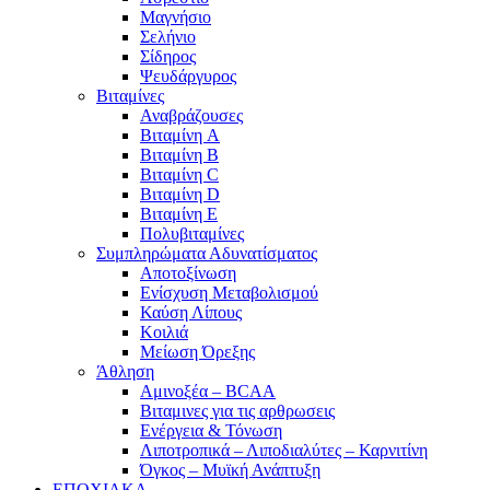
Μαγνήσιο
Σελήνιο
Σίδηρος
Ψευδάργυρος
Βιταμίνες
Αναβράζουσες
Βιταμίνη A
Βιταμίνη B
Βιταμίνη C
Βιταμίνη D
Βιταμίνη E
Πολυβιταμίνες
Συμπληρώματα Αδυνατίσματος
Αποτοξίνωση
Ενίσχυση Μεταβολισμού
Καύση Λίπους
Κοιλιά
Μείωση Όρεξης
Άθληση
Αμινοξέα – BCAA
Βιταμινες για τις αρθρωσεις
Ενέργεια & Τόνωση
Λιποτροπικά – Λιποδιαλύτες – Καρνιτίνη
Όγκος – Μυϊκή Ανάπτυξη
ΕΠΟΧΙΑΚΑ