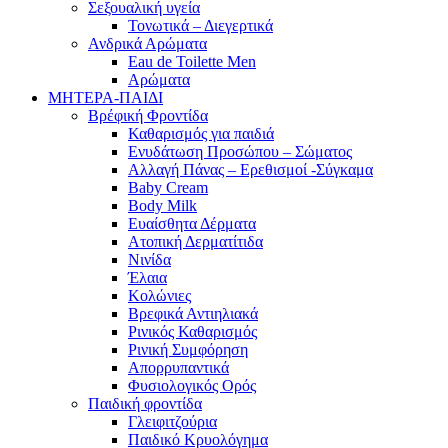
Σεξουαλική υγεία
Τονωτικά – Διεγερτικά
Ανδρικά Αρώματα
Eau de Toilette Men
Αρώματα
ΜΗΤΕΡΑ-ΠΑΙΔΙ
Βρέφική Φροντίδα
Καθαρισμός για παιδιά
Ενυδάτωση Προσώπου – Σώματος
Αλλαγή Πάνας – Ερεθισμοί -Σύγκαμα
Baby Cream
Body Milk
Ευαίσθητα Δέρματα
Ατοπική Δερματίτιδα
Νινίδα
Έλαια
Κολώνιες
Βρεφικά Αντιηλιακά
Ρινικός Καθαρισμός
Ρινική Συμφόρηση
Απορρυπαντικά
Φυσιολογικός Ορός
Παιδική φροντίδα
Γλειφιτζούρια
Παιδικό Κρυολόγημα