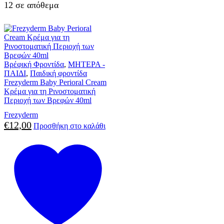
12 σε απόθεμα
Βρέφική Φροντίδα
,
ΜΗΤΕΡΑ -
ΠΑΙΔΙ
,
Παιδική φροντίδα
Frezyderm Baby Perioral Cream
Κρέμα για τη Ρινοστοματική
Περιοχή των Βρεφών 40ml
Frezyderm
€
12,00
Προσθήκη στο καλάθι