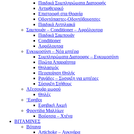
Παιδικά Συμπληρώματα Διατροφής
Αντιφθειρικό
Επιστροφή στα Θρανία
Οδοντόπαστες-Οδοντόβουρτσες
Παιδικά Αντηλιακά
Σαμπουάν – Conditioner – Αφρόλουτρα
Παιδικά Σαμπουάν
Conditioner
Αφρόλουτρα
Εγκυμοσύνη – Νέα μητέρα
Συμπληρώματα Διατροφης – Εγκυμοσύνη
Πρώτα Απαραίτητα
Θηλασμός
Περιποίηση Θηλής
Ραγάδες – Συσφιξη για μητέρες
Σύσφιξη Στήθους
Αξεσουάρ μωρού
Θηλές
‘Εφηβοι
Εφηβική Ακμή
Φροντίδα Μαλλίων
Βούρτσα – Χτένα
ΒΙΤΑΜΙΝΕΣ
Βότανα
Artichoke – Αγκινάρα