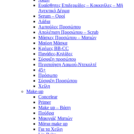
Ευαίσθητες Επιδερμίδες – Κοκκινίλες – Μή
Ανεκτικό Δέρμα
Serum – Οροί
Λάδια
Αμπούλες Προσώπου
Απολέπιση Προσώπου – Scrub
Μάσκες Προσώπου – Ματιών
Μαύρη Μάσκα
Κρέμες BB-CC
Πανάδες-Κηλίδες
Σύσφιξη προσώπου
Περιποίηση Λαιμού-Ντεκολτέ
45+
Πρόσωπο
Σύσφιξη Προσώπου
Χείλη
Make-up
Concelear
Primer
Make up – Βάση
Πούδρα
Μακιγιάζ Ματιών
Μάτια make up
Για τα Χείλη