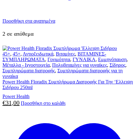
Προσθήκη στα αγαπημένα
2 σε απόθεμα
45+
,
45+
,
Αντιοξειδωτικά
,
Βιταμίνες
,
ΒΙΤΑΜΙΝΕΣ-
ΣΥΜΠΛΗΡΩΜΑΤΑ
,
Γονιμότητα
,
ΓΥΝΑΙΚΑ
,
Εμμηνόπαυση
,
Μέταλλα - Ιχνοστοιχεία
,
Πολυβιταμίνες για γυναίκες
,
Σίδηρος
,
Συμπληρώματα διατροφής
,
Συμπληρώματα διατροφής για τη
γυναίκα
Power Health Floradix Συμπλήρωμα Διατροφής Για Την ‘Ελλειψη
Σιδήρου 250ml
Power Health
€
31,00
Προσθήκη στο καλάθι