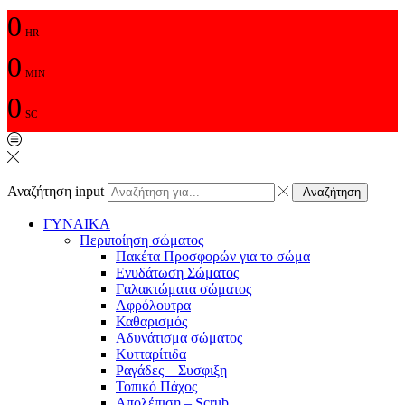
0
HR
0
MIN
0
SC
Αναζήτηση input
Αναζήτηση
ΓΥΝΑΙΚΑ
Περιποίηση σώματος
Πακέτα Προσφορών για το σώμα
Ενυδάτωση Σώματος
Γαλακτώματα σώματος
Αφρόλουτρα
Καθαρισμός
Αδυνάτισμα σώματος
Κυτταρίτιδα
Ραγάδες – Συσφιξη
Τοπικό Πάχος
Απολέπιση – Scrub