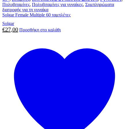
Πολυβιταμίνες
,
Πολυβιταμίνες για γυναίκες
,
Συμπληρώματα
διατροφής για τη γυναίκα
Solgar Female Multiple 60 ταμπλέτες
Solgar
€
27,00
Προσθήκη στο καλάθι