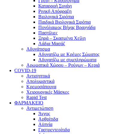
Γρίπη – Κρυολόγημα
Καταρροή Συνάχι
Ρινική Απόφραξη
Βιολογικά Σιρόπια
Παιδικά Βιολογικά Σιρόπια
Πονόλαιμος Βήχας Βραχνάδα
Παστίλιες
Ξηρά – Σκασμένα Χείλη
Λάδια Μασάζ
Αδυνάτισμα
Αδυνατίζω με Κρέμες Σώματος
Αδυνατίζω με συμπληρώματα
Αρωματικά Χώρου – Ρούχων – Κεριά
COVID-19
Αντισηπτικά
Απολυμαντικά
Κρεμοσάπουνα
Χειρουργικές Μάσκες
Rapid Test
ΦΑΡΜΑΚΕΙΟ
Αντιμετώπιση
Άγχος
Αρθρίτιδα
Αϋπνία
Γαστρεντερίτιδα