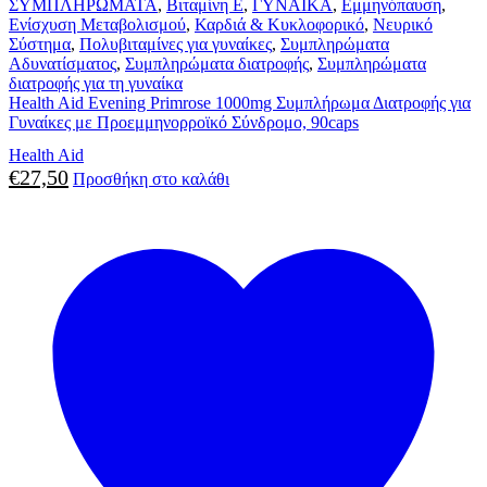
ΣΥΜΠΛΗΡΩΜΑΤΑ
,
Βιταμίνη E
,
ΓΥΝΑΙΚΑ
,
Εμμηνόπαυση
,
Ενίσχυση Μεταβολισμού
,
Καρδιά & Κυκλοφορικό
,
Νευρικό
Σύστημα
,
Πολυβιταμίνες για γυναίκες
,
Συμπληρώματα
Αδυνατίσματος
,
Συμπληρώματα διατροφής
,
Συμπληρώματα
διατροφής για τη γυναίκα
Health Aid Evening Primrose 1000mg Συμπλήρωμα Διατροφής για
Γυναίκες με Προεμμηνορροϊκό Σύνδρομο, 90caps
Health Aid
€
27,50
Προσθήκη στο καλάθι