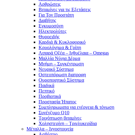
Αρθρώσεις
Βιταμίνες για τις Εξετάσεις
Για Τον Προστάτη
Διαβήτης
Εγκυμοσύνη
Ηλεκτρολύτες
Θυροειδής
Καρδιά & Κυκλοφορικό
Κρυολόγημα & Γρίπη
Λιπαρά Οξέα – Ιχθυέλαια – Omegas
Μαλλία Νύχια Δέρμα
Μνήμη – Συγκέντρωση
Νευρικό Σύστημα
Οστεοπόρωση διατροφη
Ουροποιητικό Σύστημα
Παιδικά
Πεπτικό
Προβιοτικά
Προστασία Ήπατος
Συμπληρωματα για ενέργεια & τόνωση
Συνένζυμο Q10
Τριχόπτωση βιταμίνες
Χοληστερίνη – Τριγλυκερίδια
Μέταλλα – Ιχνοστοιχεία
Ασβέστιο