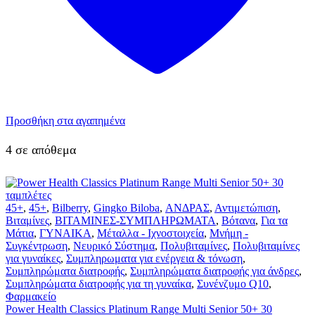
Προσθήκη στα αγαπημένα
4 σε απόθεμα
45+
,
45+
,
Bilberry
,
Gingko Biloba
,
ΑΝΔΡΑΣ
,
Αντιμετώπιση
,
Βιταμίνες
,
ΒΙΤΑΜΙΝΕΣ-ΣΥΜΠΛΗΡΩΜΑΤΑ
,
Βότανα
,
Για τα
Μάτια
,
ΓΥΝΑΙΚΑ
,
Μέταλλα - Ιχνοστοιχεία
,
Μνήμη -
Συγκέντρωση
,
Νευρικό Σύστημα
,
Πολυβιταμίνες
,
Πολυβιταμίνες
για γυναίκες
,
Συμπληρωματα για ενέργεια & τόνωση
,
Συμπληρώματα διατροφής
,
Συμπληρώματα διατροφής για άνδρες
,
Συμπληρώματα διατροφής για τη γυναίκα
,
Συνένζυμο Q10
,
Φαρμακείο
Power Health Classics Platinum Range Multi Senior 50+ 30