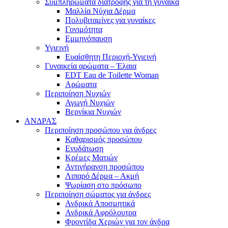
Συμπληρώματα διατροφής για τη γυναίκα
Μαλλία Νύχια Δέρμα
Πολυβιταμίνες για γυναίκες
Γονιμότητα
Εμμηνόπαυση
Υγιεινή
Ευαίσθητη Περιοχή-Υγιεινή
Γυναικεία αρώματα – Έλαια
EDT Eau de Toilette Woman
Αρώματα
Περιποίηση Νυχιών
Αγωγή Νυχιών
Βερνίκια Νυχιών
ΑΝΔΡΑΣ
Περιποίηση προσώπου για άνδρες
Καθαρισμός προσώπου
Ενυδάτωση
Κρέμες Ματιών
Αντιγήρανση προσώπου
Λιπαρό Δέρμα – Ακμή
Ψωρίαση στο πρόσωπο
Περιποίηση σώματος για άνδρες
Ανδρικά Αποσμητικά
Ανδρικά Αφρόλουτρα
Φροντίδα Χεριών για τον άνδρα