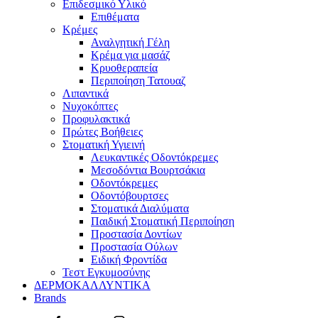
Επιδεσμικό Υλικό
Επιθέματα
Κρέμες
Αναλγητική Γέλη
Κρέμα για μασάζ
Κρυοθεραπεία
Περιποίηση Τατουαζ
Λιπαντικά
Νυχοκόπτες
Προφυλακτικά
Πρώτες Βοήθειες
Στοματική Υγιεινή
Λευκαντικές Οδοντόκρεμες
Μεσοδόντια Βουρτσάκια
Οδοντόκρεμες
Οδοντόβουρτσες
Στοματικά Διαλύματα
Παιδική Στοματική Περιποίηση
Προστασία Δοντίων
Προστασία Ούλων
Ειδική Φροντίδα
Τεστ Εγκυμοσύνης
ΔΕΡΜΟΚΑΛΛΥΝΤΙΚΑ
Brands