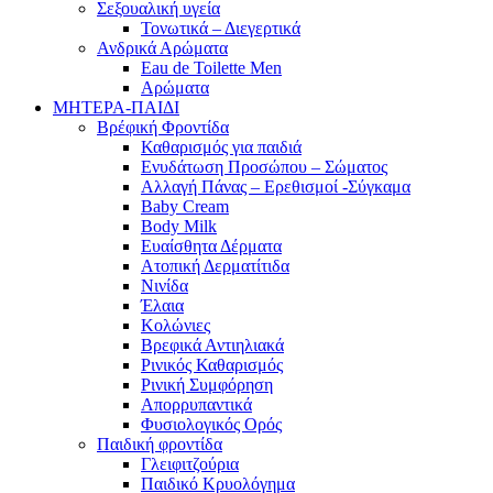
Σεξουαλική υγεία
Τονωτικά – Διεγερτικά
Ανδρικά Αρώματα
Eau de Toilette Men
Αρώματα
ΜΗΤΕΡΑ-ΠΑΙΔΙ
Βρέφική Φροντίδα
Καθαρισμός για παιδιά
Ενυδάτωση Προσώπου – Σώματος
Αλλαγή Πάνας – Ερεθισμοί -Σύγκαμα
Baby Cream
Body Milk
Ευαίσθητα Δέρματα
Ατοπική Δερματίτιδα
Νινίδα
Έλαια
Κολώνιες
Βρεφικά Αντιηλιακά
Ρινικός Καθαρισμός
Ρινική Συμφόρηση
Απορρυπαντικά
Φυσιολογικός Ορός
Παιδική φροντίδα
Γλειφιτζούρια
Παιδικό Κρυολόγημα