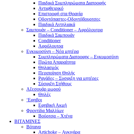
Παιδικά Συμπληρώματα Διατροφής
Αντιφθειρικό
Επιστροφή στα Θρανία
Οδοντόπαστες-Οδοντόβουρτσες
Παιδικά Αντηλιακά
Σαμπουάν – Conditioner – Αφρόλουτρα
Παιδικά Σαμπουάν
Conditioner
Αφρόλουτρα
Εγκυμοσύνη – Νέα μητέρα
Συμπληρώματα Διατροφης – Εγκυμοσύνη
Πρώτα Απαραίτητα
Θηλασμός
Περιποίηση Θηλής
Ραγάδες – Συσφιξη για μητέρες
Σύσφιξη Στήθους
Αξεσουάρ μωρού
Θηλές
‘Εφηβοι
Εφηβική Ακμή
Φροντίδα Μαλλίων
Βούρτσα – Χτένα
ΒΙΤΑΜΙΝΕΣ
Βότανα
Artichoke – Αγκινάρα