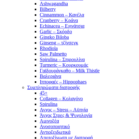
Ashwagandha
Bilberry
Cinnammon – Κανέλα
Cranberry – Κράνα
Echinacea – Εχινάτσια
Garlic – Σκόρδο
Gingko Biloba
Ginseng – τζίνσεγκ
Rhodiola
Saw Palmetto
Spirulina – Σπιρουλίνα
Turmeric – Κουρκουμάς
Γαϊδουράγκαθο – Milk Thistle
Βαλεριάνα
Ιπποφαές – Hippophaes
Συμπληρώματα διατροφής
45+
Collagen – Κολαγόνο
Spirulina
Αγχος – Stress – Αϋπνία
Άγχος Στρες & Ψυχολογία
Αμινοξέα
Ανοσοποιητικό
Αντιοξειδωτικά
Αποτοξίνωση με διατροφή