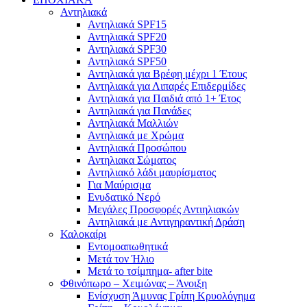
Αντηλιακά
Αντηλιακά SPF15
Αντηλιακά SPF20
Αντηλιακά SPF30
Αντηλιακά SPF50
Αντηλιακά για Βρέφη μέχρι 1 Έτους
Αντηλιακά για Λιπαρές Επιδερμίδες
Αντηλιακά για Παιδιά από 1+ Έτος
Αντηλιακά για Πανάδες
Αντηλιακά Μαλλιών
Αντηλιακά με Χρώμα
Αντηλιακά Προσώπου
Αντηλιακα Σώματος
Αντηλιακό λάδι μαυρίσματος
Για Μαύρισμα
Ενυδατικό Νερό
Μεγάλες Προσφορές Αντιηλιακών
Αντηλιακά με Αντιγηραντική Δράση
Καλοκαίρι
Εντομοαπωθητικά
Μετά τον Ήλιο
Μετά το τσίμπημα- after bite
Φθινόπωρο – Χειμώνας – Άνοιξη
Ενίσχυση Άμυνας Γρίπη Κρυολόγημα