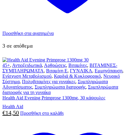
Προσθήκη στα αγαπημένα
3 σε απόθεμα
45+
,
Αντιοξειδωτικά
,
Αρθρώσεις
,
Βιταμίνες
,
ΒΙΤΑΜΙΝΕΣ-
ΣΥΜΠΛΗΡΩΜΑΤΑ
,
Βιταμίνη E
,
ΓΥΝΑΙΚΑ
,
Εμμηνόπαυση
,
Ενίσχυση Μεταβολισμού
,
Καρδιά & Κυκλοφορικό
,
Νευρικό
Σύστημα
,
Πολυβιταμίνες για γυναίκες
,
Συμπληρώματα
Αδυνατίσματος
,
Συμπληρώματα διατροφής
,
Συμπληρώματα
διατροφής για τη γυναίκα
Health Aid Evening Primprose 1300mg, 30 κάψουλες
Health Aid
€
14,50
Προσθήκη στο καλάθι