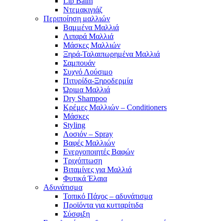
Lip Balm
Ντεμακιγιάζ
Περιποίηση μαλλιών
Βαμμένα Μαλλιά
Λιπαρά Μαλλιά
Μάσκες Μαλλιών
Ξηρά-Ταλαιπωρημένα Μαλλιά
Σαμπουάν
Συχνό Λούσιμο
Πιτυρίδα-Ξηροδερμία
Ώριμα Μαλλιά
Dry Shampoo
Κρέμες Μαλλιών – Conditioners
Μάσκες
Styling
Λοσιόν – Spray
Βαφές Μαλλιών
Ενεργοποιητές Βαφών
Τριχόπτωση
Βιταμίνες για Μαλλιά
Φυτικά Έλαια
Αδυνάτισμα
Τοπικό Πάχος – αδυνάτισμα
Προϊόντα για κυτταρίτιδα
Σύσφιξη