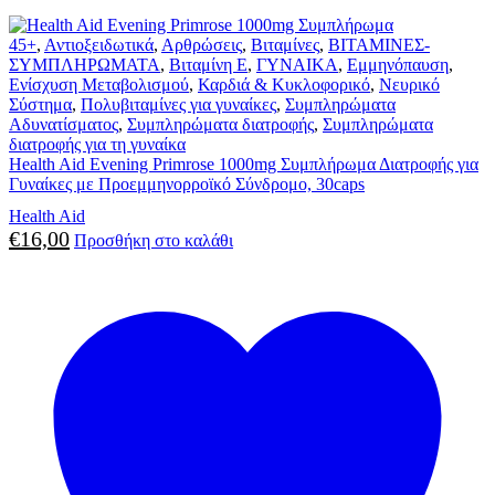
45+
,
Αντιοξειδωτικά
,
Αρθρώσεις
,
Βιταμίνες
,
ΒΙΤΑΜΙΝΕΣ-
ΣΥΜΠΛΗΡΩΜΑΤΑ
,
Βιταμίνη E
,
ΓΥΝΑΙΚΑ
,
Εμμηνόπαυση
,
Ενίσχυση Μεταβολισμού
,
Καρδιά & Κυκλοφορικό
,
Νευρικό
Σύστημα
,
Πολυβιταμίνες για γυναίκες
,
Συμπληρώματα
Αδυνατίσματος
,
Συμπληρώματα διατροφής
,
Συμπληρώματα
διατροφής για τη γυναίκα
Health Aid Evening Primrose 1000mg Συμπλήρωμα Διατροφής για
Γυναίκες με Προεμμηνορροϊκό Σύνδρομο, 30caps
Health Aid
€
16,00
Προσθήκη στο καλάθι