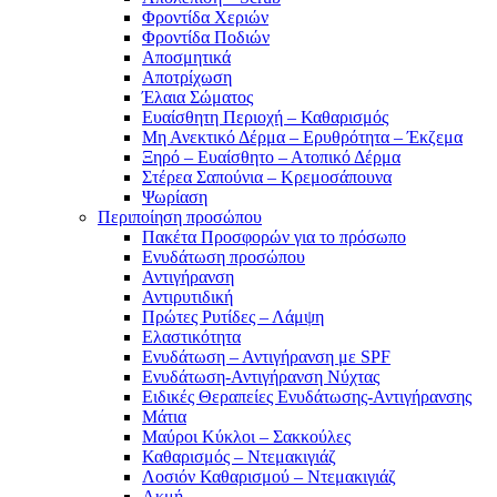
Φροντίδα Χεριών
Φροντίδα Ποδιών
Αποσμητικά
Αποτρίχωση
Έλαια Σώματος
Ευαίσθητη Περιοχή – Καθαρισμός
Μη Ανεκτικό Δέρμα – Ερυθρότητα – Έκζεμα
Ξηρό – Ευαίσθητο – Ατοπικό Δέρμα
Στέρεα Σαπούνια – Κρεμοσάπουνα
Ψωρίαση
Περιποίηση προσώπου
Πακέτα Προσφορών για το πρόσωπο
Ενυδάτωση προσώπου
Αντιγήρανση
Αντιρυτιδική
Πρώτες Ρυτίδες – Λάμψη
Ελαστικότητα
Ενυδάτωση – Αντιγήρανση με SPF
Ενυδάτωση-Αντιγήρανση Νύχτας
Ειδικές Θεραπείες Ενυδάτωσης-Αντιγήρανσης
Μάτια
Μαύροι Κύκλοι – Σακκούλες
Καθαρισμός – Ντεμακιγιάζ
Λοσιόν Καθαρισμού – Ντεμακιγιάζ
Ακμή