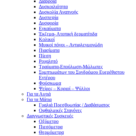
Διάρροια
Δυσκοιλιότητα
Δυσκολία Αναπνοής
Δυσπεψία
Δυσφορία
Εγκαύματα
Έκζεμα- Ατοπική δερματίτιδα
Κολικοί
Μυικοί πόνοι – Αντιφλεγμονώδη
Πιασίματα
Πίεση
Ροχαλητό
Τραύματα-Επούλωση-Μώλωπες
Συμπτωμάτων του Συνδρόμου Ευερέθιστου
Εντέρου
Φούσκωμα
Ψείρες – Κοριοί – Ψύλλοι
Για τα Αυτιά
Για τα Μάτια
Γυαλιά Πρεσβυωπίας / Διαβάσματος
Οφθαλμικές Σταγόνες
Διαγνωστικές Συσκευές
Οξύμετρο
Πιεσόμετρα
Θερμόμετρα