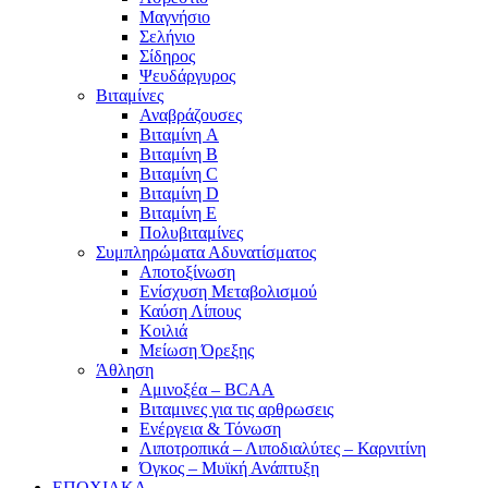
Μαγνήσιο
Σελήνιο
Σίδηρος
Ψευδάργυρος
Βιταμίνες
Αναβράζουσες
Βιταμίνη A
Βιταμίνη B
Βιταμίνη C
Βιταμίνη D
Βιταμίνη E
Πολυβιταμίνες
Συμπληρώματα Αδυνατίσματος
Αποτοξίνωση
Ενίσχυση Μεταβολισμού
Καύση Λίπους
Κοιλιά
Μείωση Όρεξης
Άθληση
Αμινοξέα – BCAA
Βιταμινες για τις αρθρωσεις
Ενέργεια & Τόνωση
Λιποτροπικά – Λιποδιαλύτες – Καρνιτίνη
Όγκος – Μυϊκή Ανάπτυξη
ΕΠΟΧΙΑΚΑ