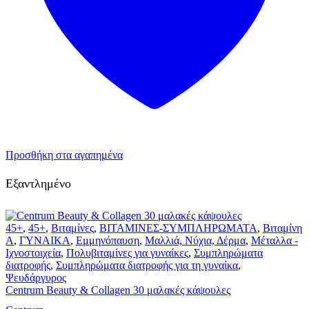
Προσθήκη στα αγαπημένα
Εξαντλημένο
45+
,
45+
,
Βιταμίνες
,
ΒΙΤΑΜΙΝΕΣ-ΣΥΜΠΛΗΡΩΜΑΤΑ
,
Βιταμίνη
A
,
ΓΥΝΑΙΚΑ
,
Εμμηνόπαυση
,
Μαλλιά, Νύχια, Δέρμα
,
Μέταλλα -
Ιχνοστοιχεία
,
Πολυβιταμίνες για γυναίκες
,
Συμπληρώματα
διατροφής
,
Συμπληρώματα διατροφής για τη γυναίκα
,
Ψευδάργυρος
Centrum Beauty & Collagen 30 μαλακές κάψουλες