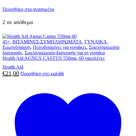
Προσθήκη στα αγαπημένα
2 σε απόθεμα
45+
,
ΒΙΤΑΜΙΝΕΣ-ΣΥΜΠΛΗΡΩΜΑΤΑ
,
ΓΥΝΑΙΚΑ
,
Εμμηνόπαυση
,
Πολυβιταμίνες για γυναίκες
,
Συμπληρώματα
διατροφής
,
Συμπληρώματα διατροφής για τη γυναίκα
Health Aid AGNUS CASTUS 550mg, 60 ταμπλέτες
Health Aid
€
21,00
Προσθήκη στο καλάθι