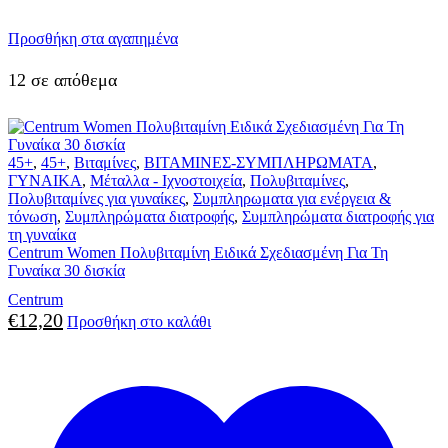
Προσθήκη στα αγαπημένα
12 σε απόθεμα
45+
,
45+
,
Βιταμίνες
,
ΒΙΤΑΜΙΝΕΣ-ΣΥΜΠΛΗΡΩΜΑΤΑ
,
ΓΥΝΑΙΚΑ
,
Μέταλλα - Ιχνοστοιχεία
,
Πολυβιταμίνες
,
Πολυβιταμίνες για γυναίκες
,
Συμπληρωματα για ενέργεια &
τόνωση
,
Συμπληρώματα διατροφής
,
Συμπληρώματα διατροφής για
τη γυναίκα
Centrum Women Πολυβιταμίνη Eιδικά Σχεδιασμένη Για Τη
Γυναίκα 30 δισκία
Centrum
€
12,20
Προσθήκη στο καλάθι