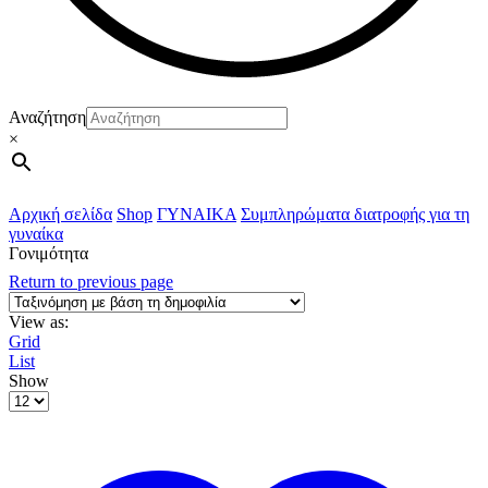
Αναζήτηση
×
Αρχική σελίδα
Shop
ΓΥΝΑΙΚΑ
Συμπληρώματα διατροφής για τη
γυναίκα
Γονιμότητα
Return to previous page
View as:
Grid
List
Show
ΠΡΟΪΟΝs
per
page