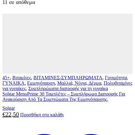
11 σε απόθεμα
45+
,
Βιταμίνες
,
ΒΙΤΑΜΙΝΕΣ-ΣΥΜΠΛΗΡΩΜΑΤΑ
,
Γονιμότητα
,
ΓΥΝΑΙΚΑ
,
Εμμηνόπαυση
,
Μαλλιά, Νύχια, Δέρμα
,
Πολυβιταμίνες
για γυναίκες
,
Συμπληρώματα διατροφής για τη γυναίκα
Solgar MenoPrime 30 Ταμπλέτες – Συμπλήρωμα Διατροφής Για
Ανακούφιση Από Τα Συμπτώματα Της Εμμηνόπαυσης.
Solgar
€
22,50
Προσθήκη στο καλάθι