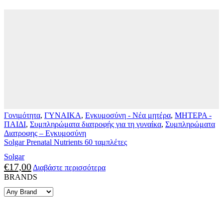
Γονιμότητα
,
ΓΥΝΑΙΚΑ
,
Εγκυμοσύνη - Νέα μητέρα
,
ΜΗΤΕΡΑ -
ΠΑΙΔΙ
,
Συμπληρώματα διατροφής για τη γυναίκα
,
Συμπληρώματα
Διατροφης – Εγκυμοσύνη
Solgar Prenatal Nutrients 60 ταμπλέτες
Solgar
€
17,00
Διαβάστε περισσότερα
BRANDS