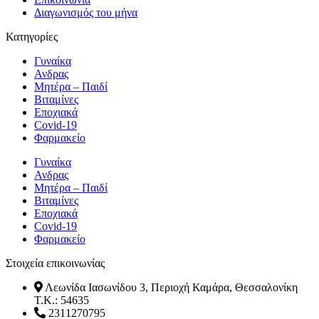
Διαγωνισμός του μήνα
Κατηγορίες
Γυναίκα
Ανδρας
Μητέρα – Παιδί
Βιταμίνες
Εποχιακά
Covid-19
Φαρμακείο
Γυναίκα
Ανδρας
Μητέρα – Παιδί
Βιταμίνες
Εποχιακά
Covid-19
Φαρμακείο
Στοιχεία επικοινωνίας
Λεωνίδα Ιασωνίδου 3, Περιοχή Καμάρα, Θεσσαλονίκη
T.K.: 54635
2311270795