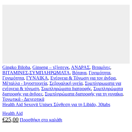
Gingko Biloba
,
Ginseng – τζίνσεγκ
,
ΑΝΔΡΑΣ
,
Βιταμίνες
,
ΒΙΤΑΜΙΝΕΣ-ΣΥΜΠΛΗΡΩΜΑΤΑ
,
Βότανα
,
Γονιμότητα
,
Γονιμότητα
,
ΓΥΝΑΙΚΑ
,
Ενέργεια & Τόνωση για τον άνδρα
,
Μέταλλα - Ιχνοστοιχεία
,
Σεξουαλική υγεία
,
Συμπληρωματα για
ενέργεια & τόνωση
,
Συμπληρώματα διατροφής
,
Συμπληρώματα
διατροφής για άνδρες
,
Συμπληρώματα διατροφής για τη γυναίκα
,
Τονωτικά - Διεγερτικά
Health Aid Sexovit Unisex Σύνθεση για τη Libido, 30tabs
Health Aid
€
25,00
Προσθήκη στο καλάθι