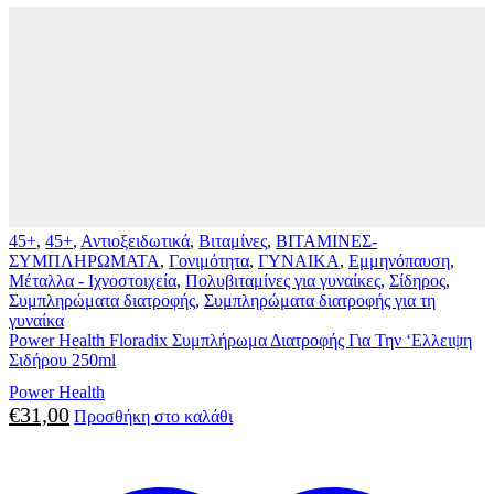
45+
,
45+
,
Αντιοξειδωτικά
,
Βιταμίνες
,
ΒΙΤΑΜΙΝΕΣ-
ΣΥΜΠΛΗΡΩΜΑΤΑ
,
Γονιμότητα
,
ΓΥΝΑΙΚΑ
,
Εμμηνόπαυση
,
Μέταλλα - Ιχνοστοιχεία
,
Πολυβιταμίνες για γυναίκες
,
Σίδηρος
,
Συμπληρώματα διατροφής
,
Συμπληρώματα διατροφής για τη
γυναίκα
Power Health Floradix Συμπλήρωμα Διατροφής Για Την ‘Ελλειψη
Σιδήρου 250ml
Power Health
€
31,00
Προσθήκη στο καλάθι