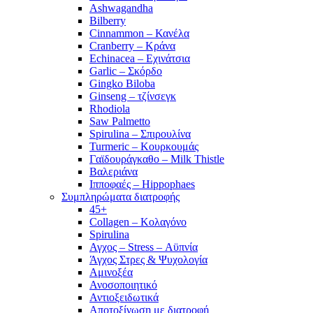
Ashwagandha
Bilberry
Cinnammon – Κανέλα
Cranberry – Κράνα
Echinacea – Εχινάτσια
Garlic – Σκόρδο
Gingko Biloba
Ginseng – τζίνσεγκ
Rhodiola
Saw Palmetto
Spirulina – Σπιρουλίνα
Turmeric – Κουρκουμάς
Γαϊδουράγκαθο – Milk Thistle
Βαλεριάνα
Ιπποφαές – Hippophaes
Συμπληρώματα διατροφής
45+
Collagen – Κολαγόνο
Spirulina
Αγχος – Stress – Αϋπνία
Άγχος Στρες & Ψυχολογία
Αμινοξέα
Ανοσοποιητικό
Αντιοξειδωτικά
Αποτοξίνωση με διατροφή