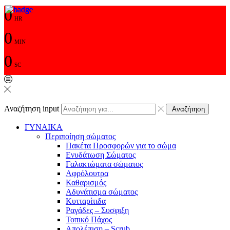
0
HR
0
MIN
0
SC
Αναζήτηση input
Αναζήτηση
ΓΥΝΑΙΚΑ
Περιποίηση σώματος
Πακέτα Προσφορών για το σώμα
Ενυδάτωση Σώματος
Γαλακτώματα σώματος
Αφρόλουτρα
Καθαρισμός
Αδυνάτισμα σώματος
Κυτταρίτιδα
Ραγάδες – Συσφιξη
Τοπικό Πάχος
Απολέπιση – Scrub