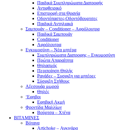
Παιδικά Συμπληρώματα Διατροφής
Αντιφθειρικό
Επιστροφή στα Θρανία
Οδοντόπαστες-Οδοντόβουρτσες
Παιδικά Αντηλιακά
Σαμπουάν – Conditioner – Αφρόλουτρα
Παιδικά Σαμπουάν
Conditioner
Αφρόλουτρα
Εγκυμοσύνη – Νέα μητέρα
Συμπληρώματα Διατροφης – Εγκυμοσύνη
Πρώτα Απαραίτητα
Θηλασμός
Περιποίηση Θηλής
Ραγάδες – Συσφιξη για μητέρες
Σύσφιξη Στήθους
Αξεσουάρ μωρού
Θηλές
‘Εφηβοι
Εφηβική Ακμή
Φροντίδα Μαλλίων
Βούρτσα – Χτένα
ΒΙΤΑΜΙΝΕΣ
Βότανα
Artichoke – Αγκινάρα