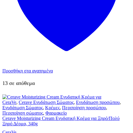
Προσθήκη στα αγαπημένα
13 σε απόθεμα
CeraVe
,
Cerave Ενυδάτωση Σώματος
,
Ενυδάτωση προσώπου
,
Ενυδάτωση Σώματος
,
Κρέμες
,
Περιποίηση προσώπου
,
Περιποίηση σώματος
,
Φαρμακείο
Cerave Moisturizing Cream Ενυδατική Κρέμα για Ξηρό/Πολύ
Ξηρό Δέρμα, 340g
CeraVe