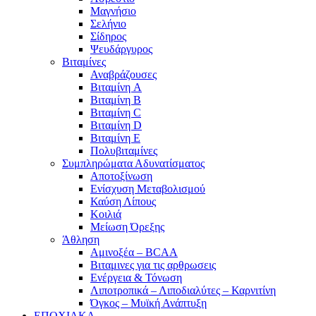
Μαγνήσιο
Σελήνιο
Σίδηρος
Ψευδάργυρος
Βιταμίνες
Αναβράζουσες
Βιταμίνη A
Βιταμίνη B
Βιταμίνη C
Βιταμίνη D
Βιταμίνη E
Πολυβιταμίνες
Συμπληρώματα Αδυνατίσματος
Αποτοξίνωση
Ενίσχυση Μεταβολισμού
Καύση Λίπους
Κοιλιά
Μείωση Όρεξης
Άθληση
Αμινοξέα – BCAA
Βιταμινες για τις αρθρωσεις
Ενέργεια & Τόνωση
Λιποτροπικά – Λιποδιαλύτες – Καρνιτίνη
Όγκος – Μυϊκή Ανάπτυξη
ΕΠΟΧΙΑΚΑ