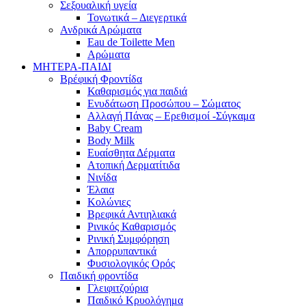
Σεξουαλική υγεία
Τονωτικά – Διεγερτικά
Ανδρικά Αρώματα
Eau de Toilette Men
Αρώματα
ΜΗΤΕΡΑ-ΠΑΙΔΙ
Βρέφική Φροντίδα
Καθαρισμός για παιδιά
Ενυδάτωση Προσώπου – Σώματος
Αλλαγή Πάνας – Ερεθισμοί -Σύγκαμα
Baby Cream
Body Milk
Ευαίσθητα Δέρματα
Ατοπική Δερματίτιδα
Νινίδα
Έλαια
Κολώνιες
Βρεφικά Αντιηλιακά
Ρινικός Καθαρισμός
Ρινική Συμφόρηση
Απορρυπαντικά
Φυσιολογικός Ορός
Παιδική φροντίδα
Γλειφιτζούρια
Παιδικό Κρυολόγημα