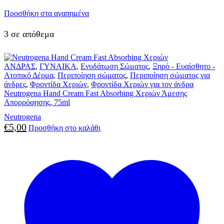
Προσθήκη στα αγαπημένα
3 σε απόθεμα
ΑΝΔΡΑΣ
,
ΓΥΝΑΙΚΑ
,
Ενυδάτωση Σώματος
,
Ξηρό - Ευαίσθητο -
Ατοπικό Δέρμα
,
Περιποίηση σώματος
,
Περιποίηση σώματος για
άνδρες
,
Φροντίδα Χεριών
,
Φροντίδα Χεριών για τον άνδρα
Neutrogena Hand Cream Fast Absorbing Χεριών Άμεσης
Απορρόφησης, 75ml
Neutrogena
€
5,00
Προσθήκη στο καλάθι