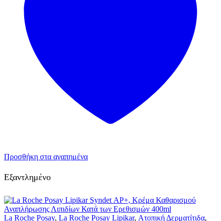
Προσθήκη στα αγαπημένα
Εξαντλημένο
La Roche Posay
,
La Roche Posay Lipikar
,
Ατοπική Δερματίτιδα
,