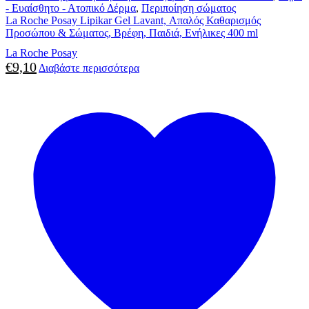
- Ευαίσθητο - Ατοπικό Δέρμα
,
Περιποίηση σώματος
La Roche Posay Lipikar Gel Lavant, Απαλός Καθαρισμός
Προσώπου & Σώματος, Βρέφη, Παιδιά, Ενήλικες 400 ml
La Roche Posay
€
9,10
Διαβάστε περισσότερα