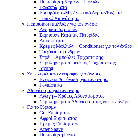
Περιποίηση Χεριών – Ποδιών
Γαλακτώματα
Ερυθρότητα-Μη Ανεκτικό Δέρμα-Έκζεμα
Τοπικό Αδυνάτισμα
Περιποίηση μαλλιών για τον άνδρα
Ανδρικά σαμπουάν
Σαμπουάν Κατά της Πιτυρίδας
Λιπαρότητα
Κρέμες Μαλλιών – Conditioners για τον άνδρα
Τριχόπτωση ανδρών
Σπρέι – Αμπούλες Τριχόπτωσης
Συμπληρώματα κατά της Τριχόπτωσης
Styling
Συμπληρώματα διατροφής για άνδρες
Ενέργεια & Τόνωση για τον άνδρα
Γονιμότητα
Αδυνάτισμα για τον άνδρα
Αγωγή – Κρέμες Αδυνατίσματος
Συμπληρώματα Αδυνατίσματος για τον άνδρα
Για το ξύρισμα
Gel Ξυρίσματος
Αφροί Ξυρίσματος
Κρέμες Ξυρίσματος
After Shave
Περιποίηση Γένια