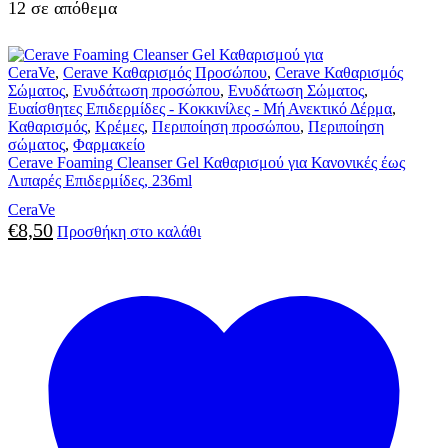
12 σε απόθεμα
CeraVe
,
Cerave Καθαρισμός Προσώπου
,
Cerave Καθαρισμός
Σώματος
,
Ενυδάτωση προσώπου
,
Ενυδάτωση Σώματος
,
Ευαίσθητες Επιδερμίδες - Κοκκινίλες - Μή Ανεκτικό Δέρμα
,
Καθαρισμός
,
Κρέμες
,
Περιποίηση προσώπου
,
Περιποίηση
σώματος
,
Φαρμακείο
Cerave Foaming Cleanser Gel Καθαρισμού για Κανονικές έως
Λιπαρές Επιδερμίδες, 236ml
CeraVe
€
8,50
Προσθήκη στο καλάθι