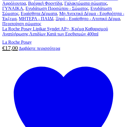
Αφρόλουτρα
,
Βρέφική Φροντίδα
,
Γαλακτώματα σώματος
,
ΓΥΝΑΙΚΑ
,
Ενυδάτωση Προσώπου - Σώματος
,
Ενυδάτωση
Σώματος
,
Ευαίσθητα Δέρματα
,
Μη Ανεκτικό Δέρμα - Ερυθρότητα -
Έκζεμα
,
ΜΗΤΕΡΑ - ΠΑΙΔΙ
,
Ξηρό - Ευαίσθητο - Ατοπικό Δέρμα
,
Περιποίηση σώματος
La Roche Posay Lipikar Syndet ΑP+, Κρέμα Καθαρισμού
Αναπλήρωσης Λιπιδίων Κατά των Ερεθισμών 400ml
La Roche Posay
€
17,00
Διαβάστε περισσότερα