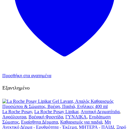
Προσθήκη στα αγαπημένα
Εξαντλημένο
La Roche Posay
,
La Roche Posay Lipikar
,
Ατοπική Δερματίτιδα
,
Αφρόλουτρα
,
Βρέφική Φροντίδα
,
ΓΥΝΑΙΚΑ
,
Ενυδάτωση
Σώματος
,
Ευαίσθητα Δέρματα
,
Καθαρισμός για παιδιά
,
Μη
Ανεκτικό Δέρμα - Ερυθρότητα - Έκζεμα
,
ΜΗΤΕΡΑ - ΠΑΙΔΙ
,
Ξηρό