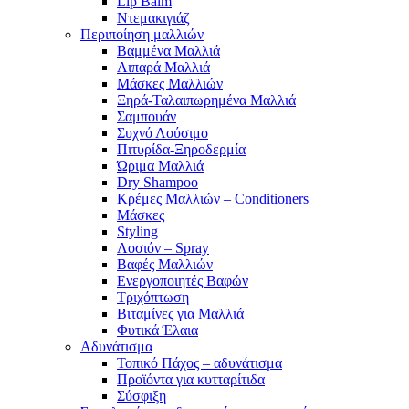
Lip Balm
Ντεμακιγιάζ
Περιποίηση μαλλιών
Βαμμένα Μαλλιά
Λιπαρά Μαλλιά
Μάσκες Μαλλιών
Ξηρά-Ταλαιπωρημένα Μαλλιά
Σαμπουάν
Συχνό Λούσιμο
Πιτυρίδα-Ξηροδερμία
Ώριμα Μαλλιά
Dry Shampoo
Κρέμες Μαλλιών – Conditioners
Μάσκες
Styling
Λοσιόν – Spray
Βαφές Μαλλιών
Ενεργοποιητές Βαφών
Τριχόπτωση
Βιταμίνες για Μαλλιά
Φυτικά Έλαια
Αδυνάτισμα
Τοπικό Πάχος – αδυνάτισμα
Προϊόντα για κυτταρίτιδα
Σύσφιξη