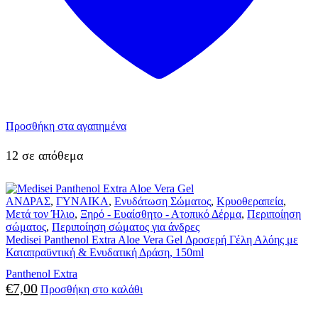
Προσθήκη στα αγαπημένα
12 σε απόθεμα
ΑΝΔΡΑΣ
,
ΓΥΝΑΙΚΑ
,
Ενυδάτωση Σώματος
,
Κρυοθεραπεία
,
Μετά τον Ήλιο
,
Ξηρό - Ευαίσθητο - Ατοπικό Δέρμα
,
Περιποίηση
σώματος
,
Περιποίηση σώματος για άνδρες
Medisei Panthenol Extra Aloe Vera Gel Δροσερή Γέλη Αλόης με
Καταπραϋντική & Ενυδατική Δράση, 150ml
Panthenol Extra
€
7,00
Προσθήκη στο καλάθι