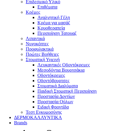
Επιδεσμικό Υλικό
Επιθέματα
Κρέμες
Αναλγητική Γέλη
Κρέμα για μασάζ
Κρυοθεραπεία
Περιποίηση Τατουαζ
Λιπαντικά
Νυχοκόπτες
Προφυλακτικά
Πρώτες Βοήθειες
Στοματική Υγιεινή
Λευκαντικές Οδοντόκρεμες
Μεσοδόντια Βουρτσάκια
Οδοντόκρεμες
Οδοντόβουρτσες
Στοματικά Διαλύματα
Παιδική Στοματική Περιποίηση
Προστασία Δοντίων
Προστασία Ούλων
Ειδική Φροντίδα
Τεστ Εγκυμοσύνης
ΔΕΡΜΟΚΑΛΛΥΝΤΙΚΑ
Brands