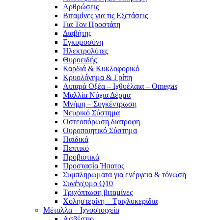
Αρθρώσεις
Βιταμίνες για τις Εξετάσεις
Για Τον Προστάτη
Διαβήτης
Εγκυμοσύνη
Ηλεκτρολύτες
Θυροειδής
Καρδιά & Κυκλοφορικό
Κρυολόγημα & Γρίπη
Λιπαρά Οξέα – Ιχθυέλαια – Omegas
Μαλλία Νύχια Δέρμα
Μνήμη – Συγκέντρωση
Νευρικό Σύστημα
Οστεοπόρωση διατροφη
Ουροποιητικό Σύστημα
Παιδικά
Πεπτικό
Προβιοτικά
Προστασία Ήπατος
Συμπληρωματα για ενέργεια & τόνωση
Συνένζυμο Q10
Τριχόπτωση βιταμίνες
Χοληστερίνη – Τριγλυκερίδια
Μέταλλα – Ιχνοστοιχεία
Ασβέστιο