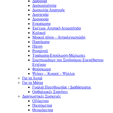
Διάρροια
Δυσκοιλιότητα
Δυσκολία Αναπνοής
Δυσπεψία
Δυσφορία
Εγκαύματα
Έκζεμα- Ατοπική δερματίτιδα
Κολικοί
Μυικοί πόνοι – Αντιφλεγμονώδη
Πιασίματα
Πίεση
Ροχαλητό
Τραύματα-Επούλωση-Μώλωπες
Συμπτωμάτων του Συνδρόμου Ευερέθιστου
Εντέρου
Φούσκωμα
Ψείρες – Κοριοί – Ψύλλοι
Για τα Αυτιά
Για τα Μάτια
Γυαλιά Πρεσβυωπίας / Διαβάσματος
Οφθαλμικές Σταγόνες
Διαγνωστικές Συσκευές
Οξύμετρο
Πιεσόμετρα
Θερμόμετρα