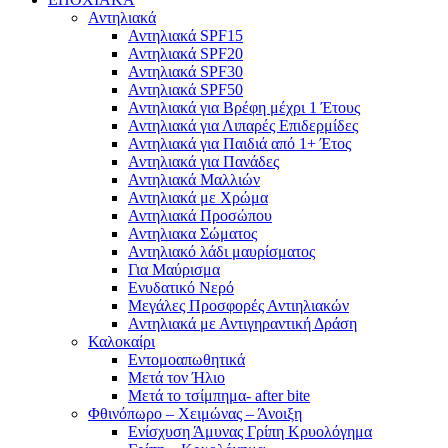
Αντηλιακά
Αντηλιακά SPF15
Αντηλιακά SPF20
Αντηλιακά SPF30
Αντηλιακά SPF50
Αντηλιακά για Βρέφη μέχρι 1 Έτους
Αντηλιακά για Λιπαρές Επιδερμίδες
Αντηλιακά για Παιδιά από 1+ Έτος
Αντηλιακά για Πανάδες
Αντηλιακά Μαλλιών
Αντηλιακά με Χρώμα
Αντηλιακά Προσώπου
Αντηλιακα Σώματος
Αντηλιακό λάδι μαυρίσματος
Για Μαύρισμα
Ενυδατικό Νερό
Μεγάλες Προσφορές Αντιηλιακών
Αντηλιακά με Αντιγηραντική Δράση
Καλοκαίρι
Εντομοαπωθητικά
Μετά τον Ήλιο
Μετά το τσίμπημα- after bite
Φθινόπωρο – Χειμώνας – Άνοιξη
Ενίσχυση Άμυνας Γρίπη Κρυολόγημα