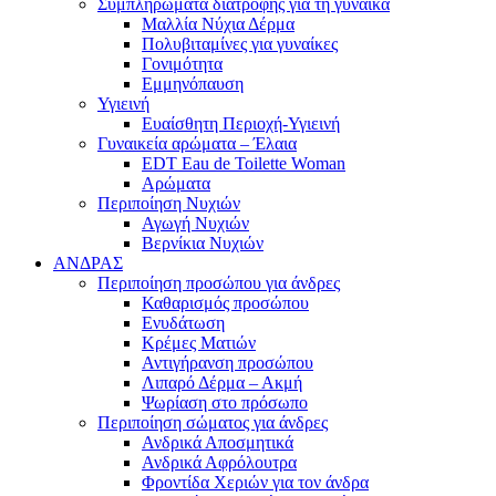
Συμπληρώματα διατροφής για τη γυναίκα
Μαλλία Νύχια Δέρμα
Πολυβιταμίνες για γυναίκες
Γονιμότητα
Εμμηνόπαυση
Υγιεινή
Ευαίσθητη Περιοχή-Υγιεινή
Γυναικεία αρώματα – Έλαια
EDT Eau de Toilette Woman
Αρώματα
Περιποίηση Νυχιών
Αγωγή Νυχιών
Βερνίκια Νυχιών
ΑΝΔΡΑΣ
Περιποίηση προσώπου για άνδρες
Καθαρισμός προσώπου
Ενυδάτωση
Κρέμες Ματιών
Αντιγήρανση προσώπου
Λιπαρό Δέρμα – Ακμή
Ψωρίαση στο πρόσωπο
Περιποίηση σώματος για άνδρες
Ανδρικά Αποσμητικά
Ανδρικά Αφρόλουτρα
Φροντίδα Χεριών για τον άνδρα