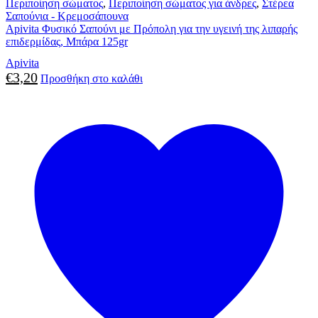
Περιποίηση σώματος
,
Περιποίηση σώματος για άνδρες
,
Στέρεα
Σαπούνια - Κρεμοσάπουνα
Apivita Φυσικό Σαπούνι με Πρόπολη για την υγεινή της λιπαρής
επιδερμίδας, Μπάρα 125gr
Apivita
€
3,20
Προσθήκη στο καλάθι