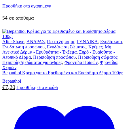
Προσθήκη στα αγαπημένα
54 σε απόθεμα
After Shave
,
ΑΝΔΡΑΣ
,
Για το ξύρισμα
,
ΓΥΝΑΙΚΑ
,
Ενυδάτωση
,
Ενυδάτωση προσώπου
,
Ενυδάτωση Σώματος
,
Κρέμες
,
Μη
Ανεκτικό Δέρμα - Ερυθρότητα - Έκζεμα
,
Ξηρό - Ευαίσθητο -
Ατοπικό Δέρμα
,
Περιποίηση προσώπου
,
Περιποίηση σώματος
,
Περιποίηση σώματος για άνδρες
,
Φροντίδα Ποδιών
,
Φροντίδα
Χεριών
Bepanthol Κρέμα για το Ερεθισμένο και Ευαίσθητο Δέρμα 100gr
Bepanthol
€
7,20
Προσθήκη στο καλάθι