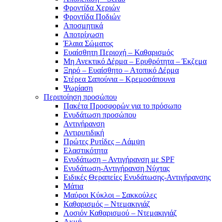
Φροντίδα Χεριών
Φροντίδα Ποδιών
Αποσμητικά
Αποτρίχωση
Έλαια Σώματος
Ευαίσθητη Περιοχή – Καθαρισμός
Μη Ανεκτικό Δέρμα – Ερυθρότητα – Έκζεμα
Ξηρό – Ευαίσθητο – Ατοπικό Δέρμα
Στέρεα Σαπούνια – Κρεμοσάπουνα
Ψωρίαση
Περιποίηση προσώπου
Πακέτα Προσφορών για το πρόσωπο
Ενυδάτωση προσώπου
Αντιγήρανση
Αντιρυτιδική
Πρώτες Ρυτίδες – Λάμψη
Ελαστικότητα
Ενυδάτωση – Αντιγήρανση με SPF
Ενυδάτωση-Αντιγήρανση Νύχτας
Ειδικές Θεραπείες Ενυδάτωσης-Αντιγήρανσης
Μάτια
Μαύροι Κύκλοι – Σακκούλες
Καθαρισμός – Ντεμακιγιάζ
Λοσιόν Καθαρισμού – Ντεμακιγιάζ
Ακμή