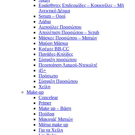
Ευαίσθητες Επιδερμίδες – Κοκκινίλες – Μή
Ανεκτικό Δέρμα
Serum – Οροί
Λάδια
Αμπούλες Προσώπου
Απολέπιση Προσώπου – Scrub
Μάσκες Προσώπου – Ματιών
Μαύρη Μάσκα
Κρέμες BB-CC
Πανάδες-Κηλίδες
Σύσφιξη προσώπου
Περιποίηση Λαιμού-Ντεκολτέ
45+
Πρόσωπο
Σύσφιξη Προσώπου
Χείλη
Make-up
Concelear
Primer
Make up – Βάση
Πούδρα
Μακιγιάζ Ματιών
Μάτια make up
Για τα Χείλη