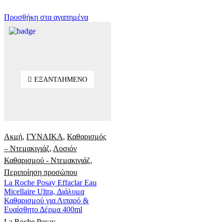
Προσθήκη στα αγαπημένα
ΕΞΑΝΤΛΗΜΈΝΟ
Ακμή
,
ΓΥΝΑΙΚΑ
,
Καθαρισμός
– Ντεμακιγιάζ
,
Λοσιόν
Καθαρισμού - Ντεμακιγιάζ
,
Περιποίηση προσώπου
La Roche Posay Effaclar Eau
Micellaire Ultra, Διάλυμα
Καθαρισμού για Λιπαρό &
Ευαίσθητο Δέρμα 400ml
La Roche Posay