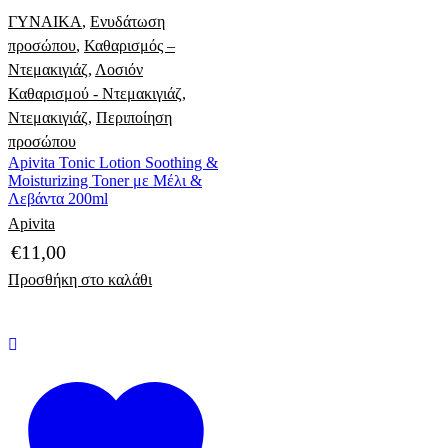
ΓΥΝΑΙΚΑ
,
Ενυδάτωση
προσώπου
,
Καθαρισμός –
Ντεμακιγιάζ
,
Λοσιόν
Καθαρισμού - Ντεμακιγιάζ
,
Ντεμακιγιάζ
,
Περιποίηση
προσώπου
Apivita Tonic Lotion Soothing &
Moisturizing Toner με Μέλι &
Λεβάντα 200ml
Apivita
€
11,00
Προσθήκη στο καλάθι