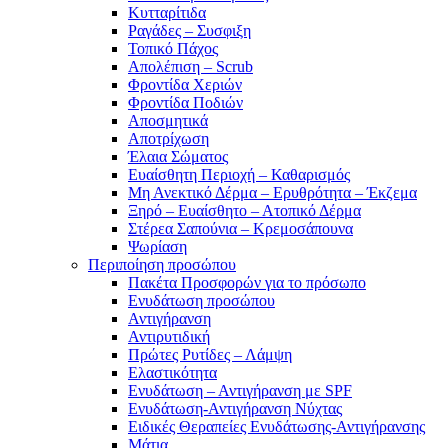
Κυτταρίτιδα
Ραγάδες – Συσφιξη
Τοπικό Πάχος
Απολέπιση – Scrub
Φροντίδα Χεριών
Φροντίδα Ποδιών
Αποσμητικά
Αποτρίχωση
Έλαια Σώματος
Ευαίσθητη Περιοχή – Καθαρισμός
Μη Ανεκτικό Δέρμα – Ερυθρότητα – Έκζεμα
Ξηρό – Ευαίσθητο – Ατοπικό Δέρμα
Στέρεα Σαπούνια – Κρεμοσάπουνα
Ψωρίαση
Περιποίηση προσώπου
Πακέτα Προσφορών για το πρόσωπο
Ενυδάτωση προσώπου
Αντιγήρανση
Αντιρυτιδική
Πρώτες Ρυτίδες – Λάμψη
Ελαστικότητα
Ενυδάτωση – Αντιγήρανση με SPF
Ενυδάτωση-Αντιγήρανση Νύχτας
Ειδικές Θεραπείες Ενυδάτωσης-Αντιγήρανσης
Μάτια