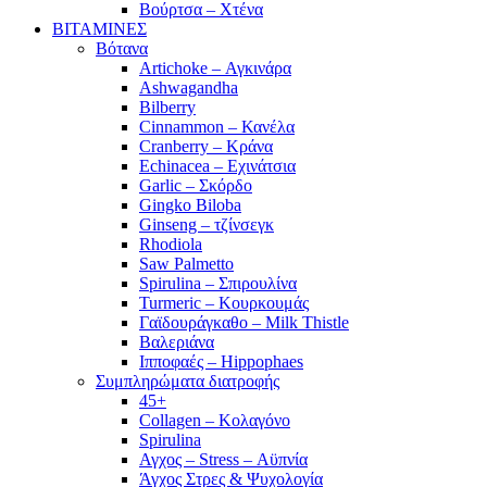
Βούρτσα – Χτένα
ΒΙΤΑΜΙΝΕΣ
Βότανα
Artichoke – Αγκινάρα
Ashwagandha
Bilberry
Cinnammon – Κανέλα
Cranberry – Κράνα
Echinacea – Εχινάτσια
Garlic – Σκόρδο
Gingko Biloba
Ginseng – τζίνσεγκ
Rhodiola
Saw Palmetto
Spirulina – Σπιρουλίνα
Turmeric – Κουρκουμάς
Γαϊδουράγκαθο – Milk Thistle
Βαλεριάνα
Ιπποφαές – Hippophaes
Συμπληρώματα διατροφής
45+
Collagen – Κολαγόνο
Spirulina
Αγχος – Stress – Αϋπνία
Άγχος Στρες & Ψυχολογία