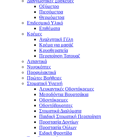
Διαγνωστικές Συσκευές
Οξύμετρο
Πιεσόμετρα
Θερμόμετρα
Επιδεσμικό Υλικό
Επιθέματα
Κρέμες
Αναλγητική Γέλη
Κρέμα για μασάζ
Κρυοθεραπεία
Περιποίηση Τατουαζ
Λιπαντικά
Νυχοκόπτες
Προφυλακτικά
Πρώτες Βοήθειες
Στοματική Υγιεινή
Λευκαντικές Οδοντόκρεμες
Μεσοδόντια Βουρτσάκια
Οδοντόκρεμες
Οδοντόβουρτσες
Στοματικά Διαλύματα
Παιδική Στοματική Περιποίηση
Προστασία Δοντίων
Προστασία Ούλων
Ειδική Φροντίδα