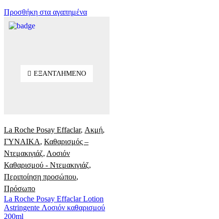
Προσθήκη στα αγαπημένα
ΕΞΑΝΤΛΗΜΈΝΟ
La Roche Posay Effaclar
,
Ακμή
,
ΓΥΝΑΙΚΑ
,
Καθαρισμός –
Ντεμακιγιάζ
,
Λοσιόν
Καθαρισμού - Ντεμακιγιάζ
,
Περιποίηση προσώπου
,
Πρόσωπο
La Roche Posay Effaclar Lotion
Astringente Λοσιόν καθαρισμού
200ml