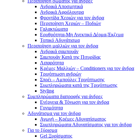
Περιποίηση σώματος για άνδρες
Ανδρικά Αποσμητικά
Ανδρικά Αφρόλουτρα
Φροντίδα Χεριών για τον άνδρα
Περιποίηση Χεριών – Ποδιών
Γαλακτώματα
Ερυθρότητα-Μη Ανεκτικό Δέρμα-Έκζεμα
Τοπικό Αδυνάτισμα
Περιποίηση μαλλιών για τον άνδρα
Ανδρικά σαμπουάν
Σαμπουάν Κατά της Πιτυρίδας
Λιπαρότητα
Κρέμες Μαλλιών – Conditioners για τον άνδρα
Τριχόπτωση ανδρών
Σπρέι – Αμπούλες Τριχόπτωσης
Συμπληρώματα κατά της Τριχόπτωσης
Styling
Συμπληρώματα διατροφής για άνδρες
Ενέργεια & Τόνωση για τον άνδρα
Γονιμότητα
Αδυνάτισμα για τον άνδρα
Αγωγή – Κρέμες Αδυνατίσματος
Συμπληρώματα Αδυνατίσματος για τον άνδρα
Για το ξύρισμα
Gel Ξυρίσματος