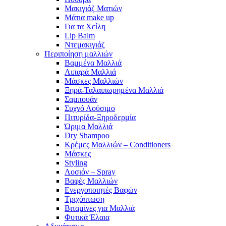
Μακιγιάζ Ματιών
Μάτια make up
Για τα Χείλη
Lip Balm
Ντεμακιγιάζ
Περιποίηση μαλλιών
Βαμμένα Μαλλιά
Λιπαρά Μαλλιά
Μάσκες Μαλλιών
Ξηρά-Ταλαιπωρημένα Μαλλιά
Σαμπουάν
Συχνό Λούσιμο
Πιτυρίδα-Ξηροδερμία
Ώριμα Μαλλιά
Dry Shampoo
Κρέμες Μαλλιών – Conditioners
Μάσκες
Styling
Λοσιόν – Spray
Βαφές Μαλλιών
Ενεργοποιητές Βαφών
Τριχόπτωση
Βιταμίνες για Μαλλιά
Φυτικά Έλαια