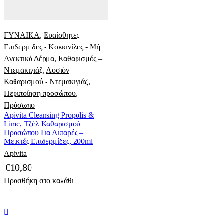
ΓΥΝΑΙΚΑ
,
Ευαίσθητες
Επιδερμίδες - Κοκκινίλες - Μή
Ανεκτικό Δέρμα
,
Καθαρισμός –
Ντεμακιγιάζ
,
Λοσιόν
Καθαρισμού - Ντεμακιγιάζ
,
Περιποίηση προσώπου
,
Πρόσωπο
Apivita Cleansing Propolis &
Lime, Τζέλ Καθαρισμού
Προσώπου Για Λιπαρές –
Μεικτές Επιδερμίδες, 200ml
Apivita
€
10,80
Προσθήκη στο καλάθι