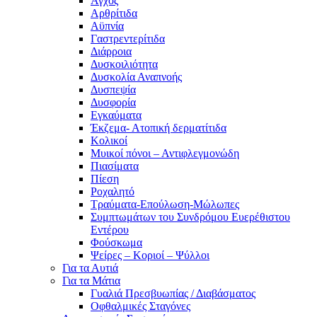
Άγχος
Αρθρίτιδα
Αϋπνία
Γαστρεντερίτιδα
Διάρροια
Δυσκοιλιότητα
Δυσκολία Αναπνοής
Δυσπεψία
Δυσφορία
Εγκαύματα
Έκζεμα- Ατοπική δερματίτιδα
Κολικοί
Μυικοί πόνοι – Αντιφλεγμονώδη
Πιασίματα
Πίεση
Ροχαλητό
Τραύματα-Επούλωση-Μώλωπες
Συμπτωμάτων του Συνδρόμου Ευερέθιστου
Εντέρου
Φούσκωμα
Ψείρες – Κοριοί – Ψύλλοι
Για τα Αυτιά
Για τα Μάτια
Γυαλιά Πρεσβυωπίας / Διαβάσματος
Οφθαλμικές Σταγόνες