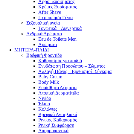
Αφροί Ξυρίσματος
Κρέμες Ξυρίσματος
After Shave
Περιποίηση Γένια
Σεξουαλική υγεία
Τονωτικά – Διεγερτικά
Ανδρικά Αρώματα
Eau de Toilette Men
Αρώματα
ΜΗΤΕΡΑ-ΠΑΙΔΙ
Βρέφική Φροντίδα
Καθαρισμός για παιδιά
Ενυδάτωση Προσώπου – Σώματος
Αλλαγή Πάνας – Ερεθισμοί -Σύγκαμα
Baby Cream
Body Milk
Ευαίσθητα Δέρματα
Ατοπική Δερματίτιδα
Νινίδα
Έλαια
Κολώνιες
Βρεφικά Αντιηλιακά
Ρινικός Καθαρισμός
Ρινική Συμφόρηση
Απορρυπαντικά