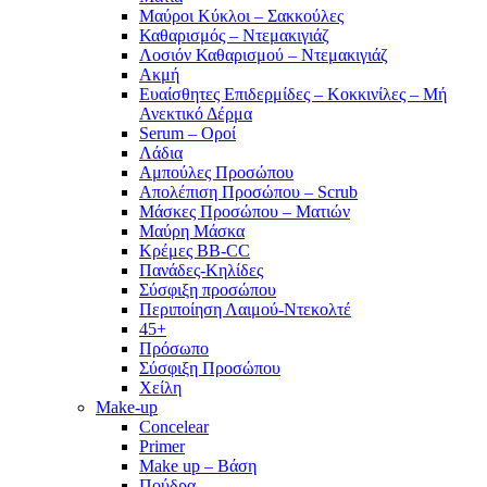
Μαύροι Κύκλοι – Σακκούλες
Καθαρισμός – Ντεμακιγιάζ
Λοσιόν Καθαρισμού – Ντεμακιγιάζ
Ακμή
Ευαίσθητες Επιδερμίδες – Κοκκινίλες – Μή
Ανεκτικό Δέρμα
Serum – Οροί
Λάδια
Αμπούλες Προσώπου
Απολέπιση Προσώπου – Scrub
Μάσκες Προσώπου – Ματιών
Μαύρη Μάσκα
Κρέμες BB-CC
Πανάδες-Κηλίδες
Σύσφιξη προσώπου
Περιποίηση Λαιμού-Ντεκολτέ
45+
Πρόσωπο
Σύσφιξη Προσώπου
Χείλη
Make-up
Concelear
Primer
Make up – Βάση
Πούδρα