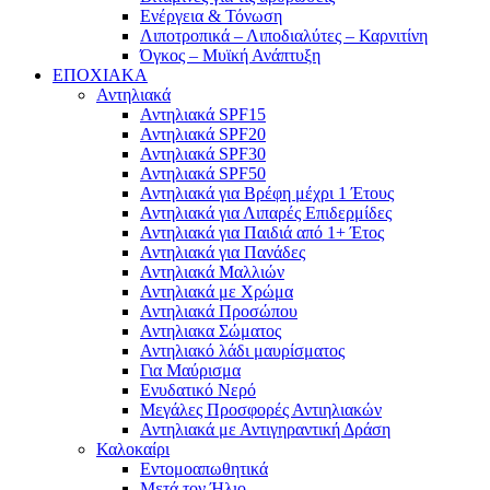
Ενέργεια & Τόνωση
Λιποτροπικά – Λιποδιαλύτες – Καρνιτίνη
Όγκος – Μυϊκή Ανάπτυξη
ΕΠΟΧΙΑΚΑ
Αντηλιακά
Αντηλιακά SPF15
Αντηλιακά SPF20
Αντηλιακά SPF30
Αντηλιακά SPF50
Αντηλιακά για Βρέφη μέχρι 1 Έτους
Αντηλιακά για Λιπαρές Επιδερμίδες
Αντηλιακά για Παιδιά από 1+ Έτος
Αντηλιακά για Πανάδες
Αντηλιακά Μαλλιών
Αντηλιακά με Χρώμα
Αντηλιακά Προσώπου
Αντηλιακα Σώματος
Αντηλιακό λάδι μαυρίσματος
Για Μαύρισμα
Ενυδατικό Νερό
Μεγάλες Προσφορές Αντιηλιακών
Αντηλιακά με Αντιγηραντική Δράση
Καλοκαίρι
Εντομοαπωθητικά
Μετά τον Ήλιο