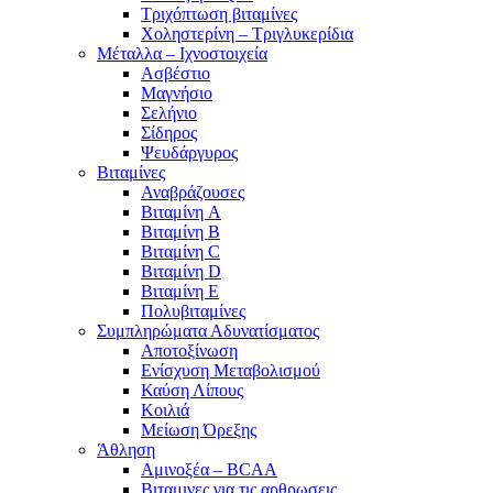
Τριχόπτωση βιταμίνες
Χοληστερίνη – Τριγλυκερίδια
Μέταλλα – Ιχνοστοιχεία
Ασβέστιο
Μαγνήσιο
Σελήνιο
Σίδηρος
Ψευδάργυρος
Βιταμίνες
Αναβράζουσες
Βιταμίνη A
Βιταμίνη B
Βιταμίνη C
Βιταμίνη D
Βιταμίνη E
Πολυβιταμίνες
Συμπληρώματα Αδυνατίσματος
Αποτοξίνωση
Ενίσχυση Μεταβολισμού
Καύση Λίπους
Κοιλιά
Μείωση Όρεξης
Άθληση
Αμινοξέα – BCAA
Βιταμινες για τις αρθρωσεις