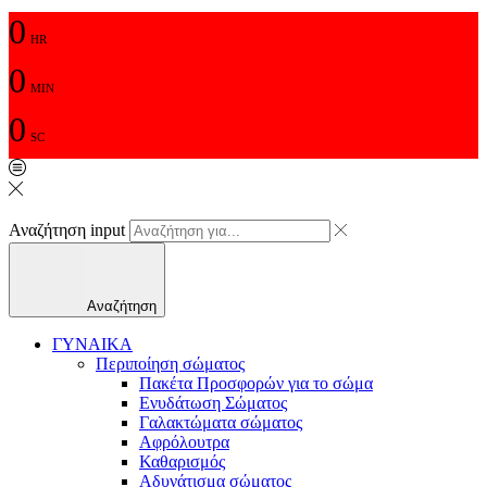
0
HR
0
MIN
0
SC
Αναζήτηση input
Αναζήτηση
ΓΥΝΑΙΚΑ
Περιποίηση σώματος
Πακέτα Προσφορών για το σώμα
Ενυδάτωση Σώματος
Γαλακτώματα σώματος
Αφρόλουτρα
Καθαρισμός
Αδυνάτισμα σώματος