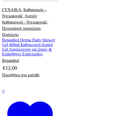
ΓΥΝΑΙΚΑ
,
Καθαρισμός –
Ντεμακιγιάζ
,
Λοσιόν
Καθαρισμού - Ντεμακιγιάζ
,
Περιποίηση προσώπου
,
Πρόσωπο
Bepanthol Derma Daily Shower
Gel 400ml Καθημερινό Απαλό
Gel Αφρόλουτρο για Ξηρές &
Ευαίσθητες Επιδερμίδες
Bepanthol
€
12,00
Προσθήκη στο καλάθι