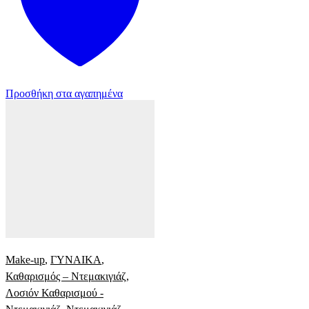
Προσθήκη στα αγαπημένα
Make-up
,
ΓΥΝΑΙΚΑ
,
Καθαρισμός – Ντεμακιγιάζ
,
Λοσιόν Καθαρισμού -