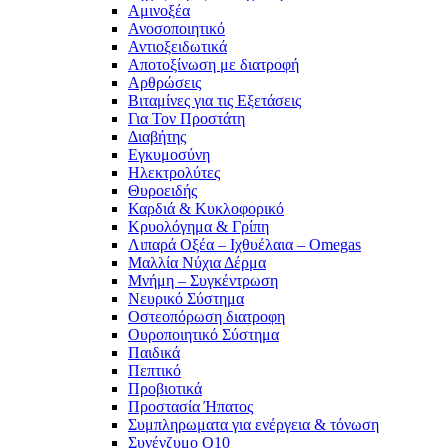
Αμινοξέα
Ανοσοποιητικό
Αντιοξειδωτικά
Αποτοξίνωση με διατροφή
Αρθρώσεις
Βιταμίνες για τις Εξετάσεις
Για Τον Προστάτη
Διαβήτης
Εγκυμοσύνη
Ηλεκτρολύτες
Θυροειδής
Καρδιά & Κυκλοφορικό
Κρυολόγημα & Γρίπη
Λιπαρά Οξέα – Ιχθυέλαια – Omegas
Μαλλία Νύχια Δέρμα
Μνήμη – Συγκέντρωση
Νευρικό Σύστημα
Οστεοπόρωση διατροφη
Ουροποιητικό Σύστημα
Παιδικά
Πεπτικό
Προβιοτικά
Προστασία Ήπατος
Συμπληρωματα για ενέργεια & τόνωση
Συνένζυμο Q10