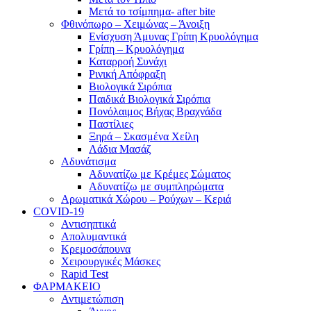
Μετά το τσίμπημα- after bite
Φθινόπωρο – Χειμώνας – Άνοιξη
Ενίσχυση Άμυνας Γρίπη Κρυολόγημα
Γρίπη – Κρυολόγημα
Καταρροή Συνάχι
Ρινική Απόφραξη
Βιολογικά Σιρόπια
Παιδικά Βιολογικά Σιρόπια
Πονόλαιμος Βήχας Βραχνάδα
Παστίλιες
Ξηρά – Σκασμένα Χείλη
Λάδια Μασάζ
Αδυνάτισμα
Αδυνατίζω με Κρέμες Σώματος
Αδυνατίζω με συμπληρώματα
Αρωματικά Χώρου – Ρούχων – Κεριά
COVID-19
Αντισηπτικά
Απολυμαντικά
Κρεμοσάπουνα
Χειρουργικές Μάσκες
Rapid Test
ΦΑΡΜΑΚΕΙΟ
Αντιμετώπιση