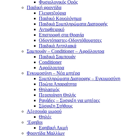
Φυσιολογικός Ορός
Παιδική φροντίδα
Γλειφιτζούρια
Παιδικό Κρυολόγημα
Παιδικά Συμπληρώματα Διατροφής
Αντιφθειρικό
Επιστροφή στα Θρανία
Οδοντόπαστες-Οδοντόβουρτσες
Παιδικά Αντηλιακά
Σαμπουάν – Conditioner – Αφρόλουτρα
Παιδικά Σαμπουάν
Conditioner
Αφρόλουτρα
Εγκυμοσύνη – Νέα μητέρα
Συμπληρώματα Διατροφης – Εγκυμοσύνη
Πρώτα Απαραίτητα
Θηλασμός
Περιποίηση Θηλής
Ραγάδες – Συσφιξη για μητέρες
Σύσφιξη Στήθους
Αξεσουάρ μωρού
Θηλές
‘Εφηβοι
Εφηβική Ακμή
Φροντίδα Μαλλίων