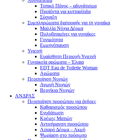
Αδυνάτισμα
Τοπικό Πάχος – αδυνάτισμα
Προϊόντα για κυτταρίτιδα
Σύσφιξη
Συμπληρώματα διατροφής για τη γυναίκα
Μαλλία Νύχια Δέρμα
Πολυβιταμίνες για γυναίκες
Γονιμότητα
Εμμηνόπαυση
Υγιεινή
Ευαίσθητη Περιοχή-Υγιεινή
Γυναικεία αρώματα – Έλαια
EDT Eau de Toilette Woman
Αρώματα
Περιποίηση Νυχιών
Αγωγή Νυχιών
Βερνίκια Νυχιών
ΑΝΔΡΑΣ
Περιποίηση προσώπου για άνδρες
Καθαρισμός προσώπου
Ενυδάτωση
Κρέμες Ματιών
Αντιγήρανση προσώπου
Λιπαρό Δέρμα – Ακμή
Ψωρίαση στο πρόσωπο