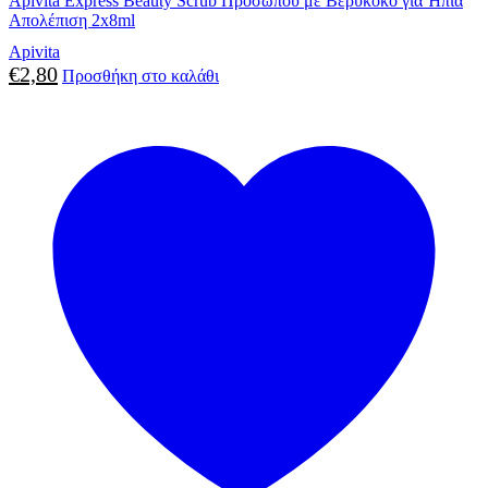
Apivita Express Beauty Scrub Προσώπου με Βερύκοκο για Ήπια
Απολέπιση 2x8ml
Apivita
€
2,80
Προσθήκη στο καλάθι