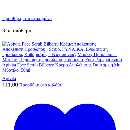
Προσθήκη στα αγαπημένα
3 σε απόθεμα
Απολέπιση Προσώπου - Scrub
,
ΓΥΝΑΙΚΑ
,
Ενυδάτωση
προσώπου
,
Καθαρισμός – Ντεμακιγιάζ
,
Μάσκες Προσώπου -
Ματιών
,
Περιποίηση προσώπου
,
Πρόσωπο
,
Σύσφιξη προσώπου
Apivita Face Scrub Bilberry Κρέμα Απολέπισης Για Λάμψη Με
Μύρτιλο, 50ml
Apivita
€
11,00
Προσθήκη στο καλάθι