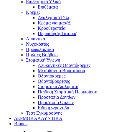
Επιδεσμικό Υλικό
Επιθέματα
Κρέμες
Αναλγητική Γέλη
Κρέμα για μασάζ
Κρυοθεραπεία
Περιποίηση Τατουαζ
Λιπαντικά
Νυχοκόπτες
Προφυλακτικά
Πρώτες Βοήθειες
Στοματική Υγιεινή
Λευκαντικές Οδοντόκρεμες
Μεσοδόντια Βουρτσάκια
Οδοντόκρεμες
Οδοντόβουρτσες
Στοματικά Διαλύματα
Παιδική Στοματική Περιποίηση
Προστασία Δοντίων
Προστασία Ούλων
Ειδική Φροντίδα
Τεστ Εγκυμοσύνης
ΔΕΡΜΟΚΑΛΛΥΝΤΙΚΑ
Brands