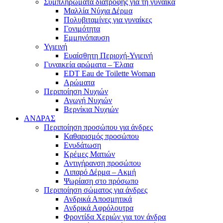
Συμπληρώματα διατροφής για τη γυναίκα
Μαλλία Νύχια Δέρμα
Πολυβιταμίνες για γυναίκες
Γονιμότητα
Εμμηνόπαυση
Υγιεινή
Ευαίσθητη Περιοχή-Υγιεινή
Γυναικεία αρώματα – Έλαια
EDT Eau de Toilette Woman
Αρώματα
Περιποίηση Νυχιών
Αγωγή Νυχιών
Βερνίκια Νυχιών
ΑΝΔΡΑΣ
Περιποίηση προσώπου για άνδρες
Καθαρισμός προσώπου
Ενυδάτωση
Κρέμες Ματιών
Αντιγήρανση προσώπου
Λιπαρό Δέρμα – Ακμή
Ψωρίαση στο πρόσωπο
Περιποίηση σώματος για άνδρες
Ανδρικά Αποσμητικά
Ανδρικά Αφρόλουτρα
Φροντίδα Χεριών για τον άνδρα