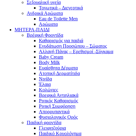
Σεξουαλική υγεία
Τονωτικά – Διεγερτικά
Ανδρικά Αρώματα
Eau de Toilette Men
Αρώματα
ΜΗΤΕΡΑ-ΠΑΙΔΙ
Βρέφική Φροντίδα
Καθαρισμός για παιδιά
Ενυδάτωση Προσώπου – Σώματος
Αλλαγή Πάνας – Ερεθισμοί -Σύγκαμα
Baby Cream
Body Milk
Ευαίσθητα Δέρματα
Ατοπική Δερματίτιδα
Νινίδα
Έλαια
Κολώνιες
Βρεφικά Αντιηλιακά
Ρινικός Καθαρισμός
Ρινική Συμφόρηση
Απορρυπαντικά
Φυσιολογικός Ορός
Παιδική φροντίδα
Γλειφιτζούρια
Παιδικό Κρυολόγημα