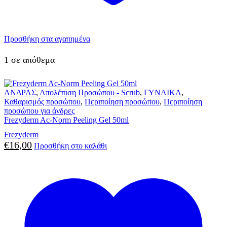
Προσθήκη στα αγαπημένα
1 σε απόθεμα
ΑΝΔΡΑΣ
,
Απολέπιση Προσώπου - Scrub
,
ΓΥΝΑΙΚΑ
,
Καθαρισμός προσώπου
,
Περιποίηση προσώπου
,
Περιποίηση
προσώπου για άνδρες
Frezyderm Ac-Norm Peeling Gel 50ml
Frezyderm
€
16,00
Προσθήκη στο καλάθι