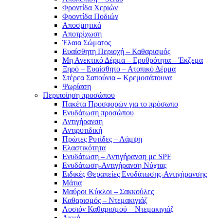
Φροντίδα Χεριών
Φροντίδα Ποδιών
Αποσμητικά
Αποτρίχωση
Έλαια Σώματος
Ευαίσθητη Περιοχή – Καθαρισμός
Μη Ανεκτικό Δέρμα – Ερυθρότητα – Έκζεμα
Ξηρό – Ευαίσθητο – Ατοπικό Δέρμα
Στέρεα Σαπούνια – Κρεμοσάπουνα
Ψωρίαση
Περιποίηση προσώπου
Πακέτα Προσφορών για το πρόσωπο
Ενυδάτωση προσώπου
Αντιγήρανση
Αντιρυτιδική
Πρώτες Ρυτίδες – Λάμψη
Ελαστικότητα
Ενυδάτωση – Αντιγήρανση με SPF
Ενυδάτωση-Αντιγήρανση Νύχτας
Ειδικές Θεραπείες Ενυδάτωσης-Αντιγήρανσης
Μάτια
Μαύροι Κύκλοι – Σακκούλες
Καθαρισμός – Ντεμακιγιάζ
Λοσιόν Καθαρισμού – Ντεμακιγιάζ
Ακμή