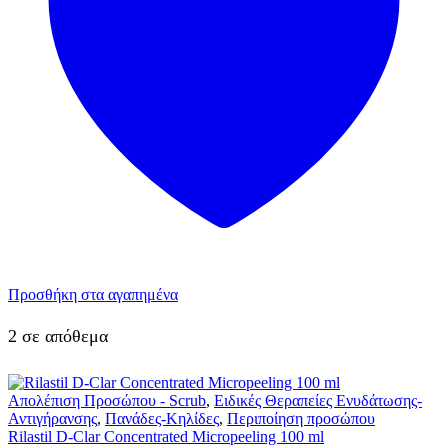
Προσθήκη στα αγαπημένα
2 σε απόθεμα
Απολέπιση Προσώπου - Scrub
,
Ειδικές Θεραπείες Ενυδάτωσης-
Αντιγήρανσης
,
Πανάδες-Κηλίδες
,
Περιποίηση προσώπου
Rilastil D-Clar Concentrated Micropeeling 100 ml