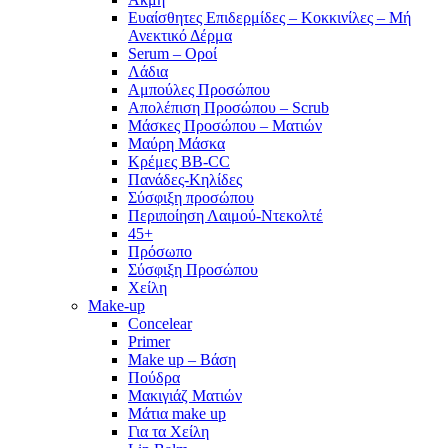
Ευαίσθητες Επιδερμίδες – Κοκκινίλες – Μή
Ανεκτικό Δέρμα
Serum – Οροί
Λάδια
Αμπούλες Προσώπου
Απολέπιση Προσώπου – Scrub
Μάσκες Προσώπου – Ματιών
Μαύρη Μάσκα
Κρέμες BB-CC
Πανάδες-Κηλίδες
Σύσφιξη προσώπου
Περιποίηση Λαιμού-Ντεκολτέ
45+
Πρόσωπο
Σύσφιξη Προσώπου
Χείλη
Make-up
Concelear
Primer
Make up – Βάση
Πούδρα
Μακιγιάζ Ματιών
Μάτια make up
Για τα Χείλη