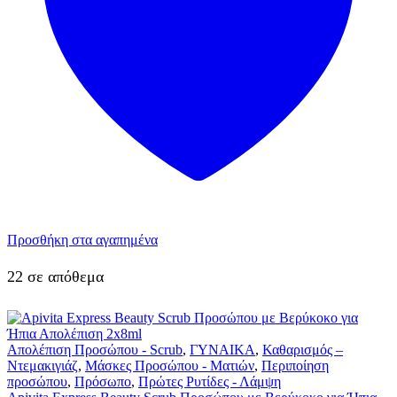
Προσθήκη στα αγαπημένα
22 σε απόθεμα
Απολέπιση Προσώπου - Scrub
,
ΓΥΝΑΙΚΑ
,
Καθαρισμός –
Ντεμακιγιάζ
,
Μάσκες Προσώπου - Ματιών
,
Περιποίηση
προσώπου
,
Πρόσωπο
,
Πρώτες Ρυτίδες - Λάμψη