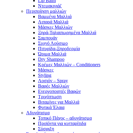
Lip Balm
Ντεμακιγιάζ
Περιποίηση μαλλιών
Βαμμένα Μαλλιά
Λιπαρά Μαλλιά
Μάσκες Μαλλιών
Ξηρά-Ταλαιπωρημένα Μαλλιά
Σαμπουάν
Συχνό Λούσιμο
Πιτυρίδα-Ξηροδερμία
Ώριμα Μαλλιά
Dry Shampoo
Κρέμες Μαλλιών – Conditioners
Μάσκες
Styling
Λοσιόν – Spray
Βαφές Μαλλιών
Ενεργοποιητές Βαφών
Τριχόπτωση
Βιταμίνες για Μαλλιά
Φυτικά Έλαια
Αδυνάτισμα
Τοπικό Πάχος – αδυνάτισμα
Προϊόντα για κυτταρίτιδα
Σύσφιξη