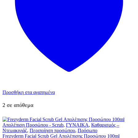
Προσθήκη στα αγαπημένα
2 σε απόθεμα
Απολέπιση Προσώπου - Scrub
,
ΓΥΝΑΙΚΑ
,
Καθαρισμός –
Ντεμακιγιάζ
,
Περιποίηση προσώπου
,
Πρόσωπο
Frezyderm Facial Scrub Gel Απολέπισης Προσώπου 100ml