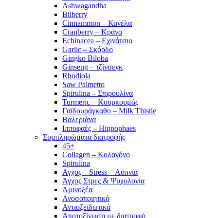
Ashwagandha
Bilberry
Cinnammon – Κανέλα
Cranberry – Κράνα
Echinacea – Εχινάτσια
Garlic – Σκόρδο
Gingko Biloba
Ginseng – τζίνσεγκ
Rhodiola
Saw Palmetto
Spirulina – Σπιρουλίνα
Turmeric – Κουρκουμάς
Γαϊδουράγκαθο – Milk Thistle
Βαλεριάνα
Ιπποφαές – Hippophaes
Συμπληρώματα διατροφής
45+
Collagen – Κολαγόνο
Spirulina
Αγχος – Stress – Αϋπνία
Άγχος Στρες & Ψυχολογία
Αμινοξέα
Ανοσοποιητικό
Αντιοξειδωτικά
Αποτοξίνωση με διατροφή