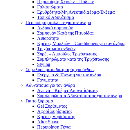
Περιποίηση Χεριών – Ποδιών
Γαλακτώματα
Ερυθρότητα-Μη Ανεκτικό Δέρμα-Έκζεμα
Τοπικό Αδυνάτισμα
Περιποίηση μαλλιών για τον άνδρα
Ανδρικά σαμπουάν
Σαμπουάν Κατά της Πιτυρίδας
Λιπαρότητα
Κρέμες Μαλλιών – Conditioners για τον άνδρα
Τριχόπτωση ανδρών
Σπρέι – Αμπούλες Τριχόπτωσης
Συμπληρώματα κατά της Τριχόπτωσης
Styling
Συμπληρώματα διατροφής για άνδρες
Ενέργεια & Τόνωση για τον άνδρα
Γονιμότητα
Αδυνάτισμα για τον άνδρα
Αγωγή – Κρέμες Αδυνατίσματος
Συμπληρώματα Αδυνατίσματος για τον άνδρα
Για το ξύρισμα
Gel Ξυρίσματος
Αφροί Ξυρίσματος
Κρέμες Ξυρίσματος
After Shave
Περιποίηση Γένια