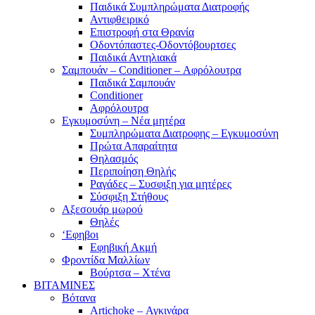
Παιδικά Συμπληρώματα Διατροφής
Αντιφθειρικό
Επιστροφή στα Θρανία
Οδοντόπαστες-Οδοντόβουρτσες
Παιδικά Αντηλιακά
Σαμπουάν – Conditioner – Αφρόλουτρα
Παιδικά Σαμπουάν
Conditioner
Αφρόλουτρα
Εγκυμοσύνη – Νέα μητέρα
Συμπληρώματα Διατροφης – Εγκυμοσύνη
Πρώτα Απαραίτητα
Θηλασμός
Περιποίηση Θηλής
Ραγάδες – Συσφιξη για μητέρες
Σύσφιξη Στήθους
Αξεσουάρ μωρού
Θηλές
‘Εφηβοι
Εφηβική Ακμή
Φροντίδα Μαλλίων
Βούρτσα – Χτένα
ΒΙΤΑΜΙΝΕΣ
Βότανα
Artichoke – Αγκινάρα