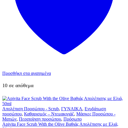
Προσθήκη στα αγαπημένα
10 σε απόθεμα
Απολέπιση Προσώπου - Scrub
,
ΓΥΝΑΙΚΑ
,
Ενυδάτωση
προσώπου
,
Καθαρισμός – Ντεμακιγιάζ
,
Μάσκες Προσώπου -
Ματιών
,
Περιποίηση προσώπου
,
Πρόσωπο
Apivita Face Scrub With the Olive Βαθιάς Απολέπισης με Ελιά,