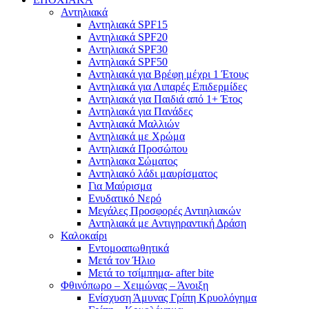
Αντηλιακά
Αντηλιακά SPF15
Αντηλιακά SPF20
Αντηλιακά SPF30
Αντηλιακά SPF50
Αντηλιακά για Βρέφη μέχρι 1 Έτους
Αντηλιακά για Λιπαρές Επιδερμίδες
Αντηλιακά για Παιδιά από 1+ Έτος
Αντηλιακά για Πανάδες
Αντηλιακά Μαλλιών
Αντηλιακά με Χρώμα
Αντηλιακά Προσώπου
Αντηλιακα Σώματος
Αντηλιακό λάδι μαυρίσματος
Για Μαύρισμα
Ενυδατικό Νερό
Μεγάλες Προσφορές Αντιηλιακών
Αντηλιακά με Αντιγηραντική Δράση
Καλοκαίρι
Εντομοαπωθητικά
Μετά τον Ήλιο
Μετά το τσίμπημα- after bite
Φθινόπωρο – Χειμώνας – Άνοιξη
Ενίσχυση Άμυνας Γρίπη Κρυολόγημα