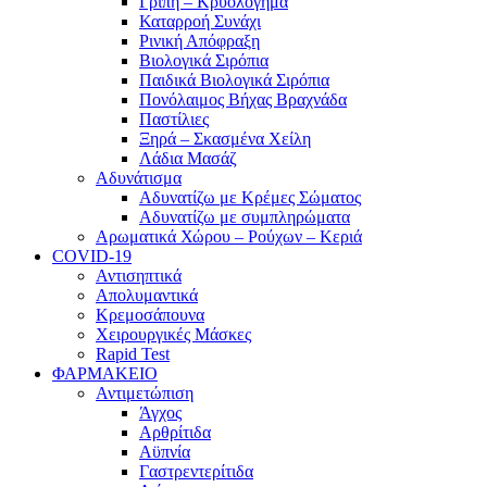
Γρίπη – Κρυολόγημα
Καταρροή Συνάχι
Ρινική Απόφραξη
Βιολογικά Σιρόπια
Παιδικά Βιολογικά Σιρόπια
Πονόλαιμος Βήχας Βραχνάδα
Παστίλιες
Ξηρά – Σκασμένα Χείλη
Λάδια Μασάζ
Αδυνάτισμα
Αδυνατίζω με Κρέμες Σώματος
Αδυνατίζω με συμπληρώματα
Αρωματικά Χώρου – Ρούχων – Κεριά
COVID-19
Αντισηπτικά
Απολυμαντικά
Κρεμοσάπουνα
Χειρουργικές Μάσκες
Rapid Test
ΦΑΡΜΑΚΕΙΟ
Αντιμετώπιση
Άγχος
Αρθρίτιδα
Αϋπνία
Γαστρεντερίτιδα