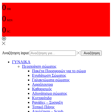
0
HR
0
MIN
0
SC
Αναζήτηση input
Αναζήτηση
ΓΥΝΑΙΚΑ
Περιποίηση σώματος
Πακέτα Προσφορών για το σώμα
Ενυδάτωση Σώματος
Γαλακτώματα σώματος
Αφρόλουτρα
Καθαρισμός
Αδυνάτισμα σώματος
Κυτταρίτιδα
Ραγάδες – Συσφιξη
Τοπικό Πάχος
Απολέπιση – Scrub