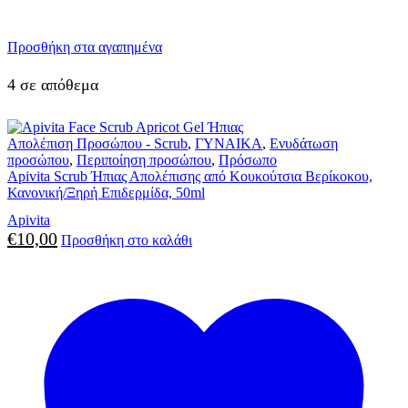
Προσθήκη στα αγαπημένα
4 σε απόθεμα
Απολέπιση Προσώπου - Scrub
,
ΓΥΝΑΙΚΑ
,
Ενυδάτωση
προσώπου
,
Περιποίηση προσώπου
,
Πρόσωπο
Apivita Scrub Ήπιας Απολέπισης από Κουκούτσια Βερίκοκου,
Κανονική/Ξηρή Επιδερμίδα, 50ml
Apivita
€
10,00
Προσθήκη στο καλάθι