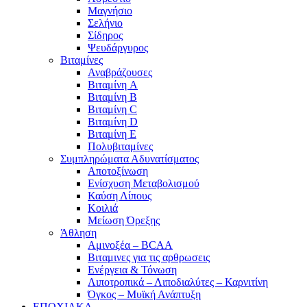
Μαγνήσιο
Σελήνιο
Σίδηρος
Ψευδάργυρος
Βιταμίνες
Αναβράζουσες
Βιταμίνη A
Βιταμίνη B
Βιταμίνη C
Βιταμίνη D
Βιταμίνη E
Πολυβιταμίνες
Συμπληρώματα Αδυνατίσματος
Αποτοξίνωση
Ενίσχυση Μεταβολισμού
Καύση Λίπους
Κοιλιά
Μείωση Όρεξης
Άθληση
Αμινοξέα – BCAA
Βιταμινες για τις αρθρωσεις
Ενέργεια & Τόνωση
Λιποτροπικά – Λιποδιαλύτες – Καρνιτίνη
Όγκος – Μυϊκή Ανάπτυξη
ΕΠΟΧΙΑΚΑ