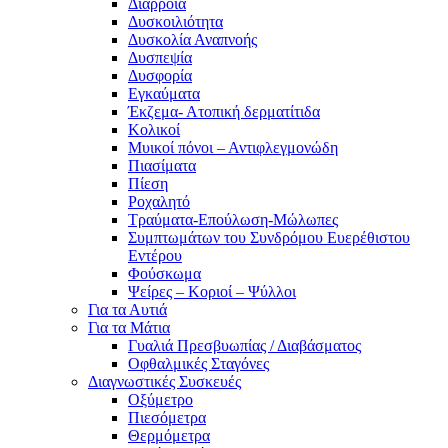
Διάρροια
Δυσκοιλιότητα
Δυσκολία Αναπνοής
Δυσπεψία
Δυσφορία
Εγκαύματα
Έκζεμα- Ατοπική δερματίτιδα
Κολικοί
Μυικοί πόνοι – Αντιφλεγμονώδη
Πιασίματα
Πίεση
Ροχαλητό
Τραύματα-Επούλωση-Μώλωπες
Συμπτωμάτων του Συνδρόμου Ευερέθιστου
Εντέρου
Φούσκωμα
Ψείρες – Κοριοί – Ψύλλοι
Για τα Αυτιά
Για τα Μάτια
Γυαλιά Πρεσβυωπίας / Διαβάσματος
Οφθαλμικές Σταγόνες
Διαγνωστικές Συσκευές
Οξύμετρο
Πιεσόμετρα
Θερμόμετρα