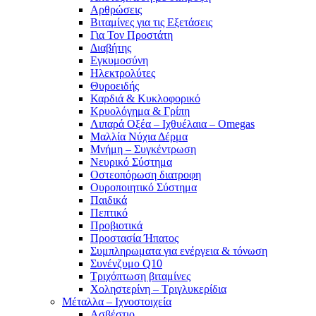
Αρθρώσεις
Βιταμίνες για τις Εξετάσεις
Για Τον Προστάτη
Διαβήτης
Εγκυμοσύνη
Ηλεκτρολύτες
Θυροειδής
Καρδιά & Κυκλοφορικό
Κρυολόγημα & Γρίπη
Λιπαρά Οξέα – Ιχθυέλαια – Omegas
Μαλλία Νύχια Δέρμα
Μνήμη – Συγκέντρωση
Νευρικό Σύστημα
Οστεοπόρωση διατροφη
Ουροποιητικό Σύστημα
Παιδικά
Πεπτικό
Προβιοτικά
Προστασία Ήπατος
Συμπληρωματα για ενέργεια & τόνωση
Συνένζυμο Q10
Τριχόπτωση βιταμίνες
Χοληστερίνη – Τριγλυκερίδια
Μέταλλα – Ιχνοστοιχεία
Ασβέστιο