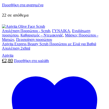
Προσθήκη στα αγαπημένα
22 σε απόθεμα
Απολέπιση Προσώπου - Scrub
,
ΓΥΝΑΙΚΑ
,
Ενυδάτωση
προσώπου
,
Καθαρισμός – Ντεμακιγιάζ
,
Μάσκες Προσώπου -
Ματιών
,
Περιποίηση προσώπου
Apivita Express Beauty Scrub Προσώπου με Ελιά για Βαθιά
Απολέπιση 2x8ml
Apivita
€
2,80
Προσθήκη στο καλάθι