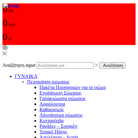
0
HR
0
MIN
0
SC
Αναζήτηση input
Αναζήτηση
ΓΥΝΑΙΚΑ
Περιποίηση σώματος
Πακέτα Προσφορών για το σώμα
Ενυδάτωση Σώματος
Γαλακτώματα σώματος
Αφρόλουτρα
Καθαρισμός
Αδυνάτισμα σώματος
Κυτταρίτιδα
Ραγάδες – Συσφιξη
Τοπικό Πάχος
Απολέπιση – Scrub