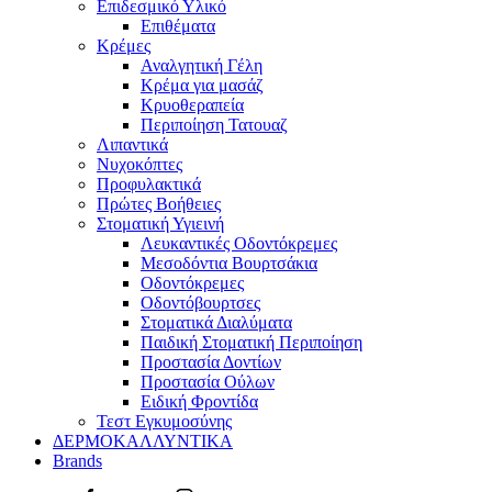
Επιδεσμικό Υλικό
Επιθέματα
Κρέμες
Αναλγητική Γέλη
Κρέμα για μασάζ
Κρυοθεραπεία
Περιποίηση Τατουαζ
Λιπαντικά
Νυχοκόπτες
Προφυλακτικά
Πρώτες Βοήθειες
Στοματική Υγιεινή
Λευκαντικές Οδοντόκρεμες
Μεσοδόντια Βουρτσάκια
Οδοντόκρεμες
Οδοντόβουρτσες
Στοματικά Διαλύματα
Παιδική Στοματική Περιποίηση
Προστασία Δοντίων
Προστασία Ούλων
Ειδική Φροντίδα
Τεστ Εγκυμοσύνης
ΔΕΡΜΟΚΑΛΛΥΝΤΙΚΑ
Brands