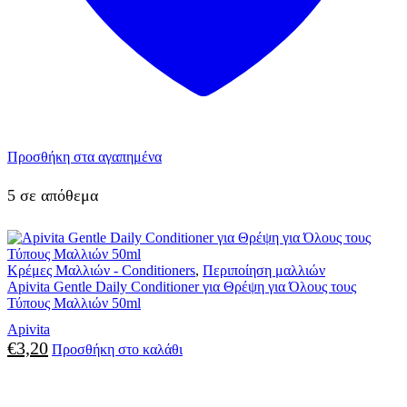
Προσθήκη στα αγαπημένα
5 σε απόθεμα
Κρέμες Μαλλιών - Conditioners
,
Περιποίηση μαλλιών
Apivita Gentle Daily Conditioner για Θρέψη για Όλους τους
Τύπους Μαλλιών 50ml
Apivita
€
3,20
Προσθήκη στο καλάθι