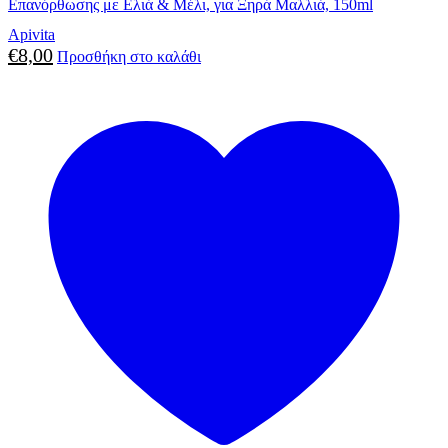
Επανόρθωσης με Ελιά & Μέλι, για Ξηρά Μαλλιά, 150ml
Apivita
€
8,00
Προσθήκη στο καλάθι