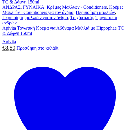
ΑΝΔΡΑΣ
,
ΓΥΝΑΙΚΑ
,
Κρέμες Μαλλιών - Conditioners
,
Κρέμες
Μαλλιών - Conditioners για τον άνδρα
,
Περιποίηση μαλλιών
,
Περιποίηση μαλλιών για τον άνδρα
,
Τριχόπτωση
,
Τριχόπτωση
ανδρών
Apivita Τονωτική Κρέμα για Αδύναμα Μαλλιά με Hippophae TC
& Δάφνη 150ml
Apivita
€
8,50
Προσθήκη στο καλάθι