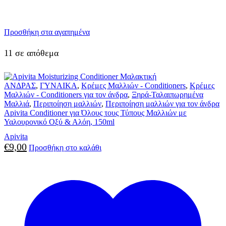
Προσθήκη στα αγαπημένα
11 σε απόθεμα
ΑΝΔΡΑΣ
,
ΓΥΝΑΙΚΑ
,
Κρέμες Μαλλιών - Conditioners
,
Κρέμες
Μαλλιών - Conditioners για τον άνδρα
,
Ξηρά-Ταλαιπωρημένα
Μαλλιά
,
Περιποίηση μαλλιών
,
Περιποίηση μαλλιών για τον άνδρα
Apivita Conditioner για Όλους τους Τύπους Μαλλιών με
Υαλουρονικό Οξύ & Αλόη, 150ml
Apivita
€
9,00
Προσθήκη στο καλάθι