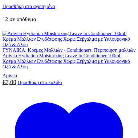
Προσθήκη στα αγαπημένα
12 σε απόθεμα
ΓΥΝΑΙΚΑ
,
Κρέμες Μαλλιών - Conditioners
,
Περιποίηση μαλλιών
Apivita Hydration Moisturizing Leave In Conditioner 100ml |
Κρέμα Μαλλιών Ενυδάτωσης Χωρίς Ξέβγαλμα με Υαλουρονικό
Οξύ & Αλόη
Apivita
€
7,00
Προσθήκη στο καλάθι