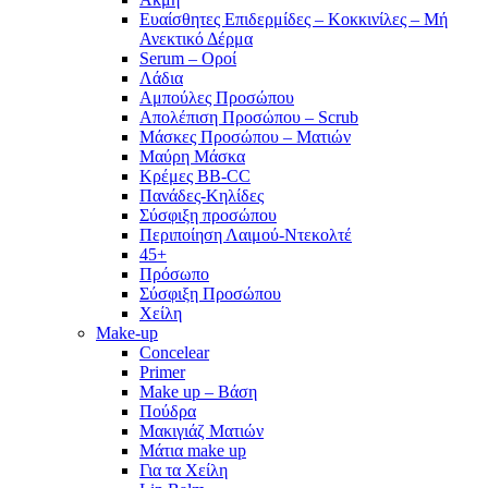
Ευαίσθητες Επιδερμίδες – Κοκκινίλες – Μή
Ανεκτικό Δέρμα
Serum – Οροί
Λάδια
Αμπούλες Προσώπου
Απολέπιση Προσώπου – Scrub
Μάσκες Προσώπου – Ματιών
Μαύρη Μάσκα
Κρέμες BB-CC
Πανάδες-Κηλίδες
Σύσφιξη προσώπου
Περιποίηση Λαιμού-Ντεκολτέ
45+
Πρόσωπο
Σύσφιξη Προσώπου
Χείλη
Make-up
Concelear
Primer
Make up – Βάση
Πούδρα
Μακιγιάζ Ματιών
Μάτια make up
Για τα Χείλη