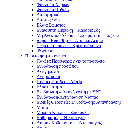
Φροντίδα Χεριών
Φροντίδα Ποδιών
Αποσμητικά
Αποτρίχωση
Έλαια Σώματος
Ευαίσθητη Περιοχή – Καθαρισμός
Μη Ανεκτικό Δέρμα – Ερυθρότητα – Έκζεμα
Ξηρό – Ευαίσθητο – Ατοπικό Δέρμα
Στέρεα Σαπούνια – Κρεμοσάπουνα
Ψωρίαση
Περιποίηση προσώπου
Πακέτα Προσφορών για το πρόσωπο
Ενυδάτωση προσώπου
Αντιγήρανση
Αντιρυτιδική
Πρώτες Ρυτίδες – Λάμψη
Ελαστικότητα
Ενυδάτωση – Αντιγήρανση με SPF
Ενυδάτωση-Αντιγήρανση Νύχτας
Ειδικές Θεραπείες Ενυδάτωσης-Αντιγήρανσης
Μάτια
Μαύροι Κύκλοι – Σακκούλες
Καθαρισμός – Ντεμακιγιάζ
Λοσιόν Καθαρισμού – Ντεμακιγιάζ
Ακμή