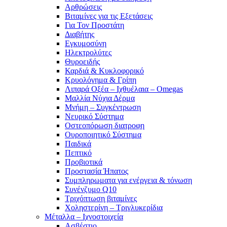
Αρθρώσεις
Βιταμίνες για τις Εξετάσεις
Για Τον Προστάτη
Διαβήτης
Εγκυμοσύνη
Ηλεκτρολύτες
Θυροειδής
Καρδιά & Κυκλοφορικό
Κρυολόγημα & Γρίπη
Λιπαρά Οξέα – Ιχθυέλαια – Omegas
Μαλλία Νύχια Δέρμα
Μνήμη – Συγκέντρωση
Νευρικό Σύστημα
Οστεοπόρωση διατροφη
Ουροποιητικό Σύστημα
Παιδικά
Πεπτικό
Προβιοτικά
Προστασία Ήπατος
Συμπληρωματα για ενέργεια & τόνωση
Συνένζυμο Q10
Τριχόπτωση βιταμίνες
Χοληστερίνη – Τριγλυκερίδια
Μέταλλα – Ιχνοστοιχεία
Ασβέστιο