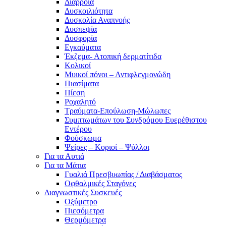
Διάρροια
Δυσκοιλιότητα
Δυσκολία Αναπνοής
Δυσπεψία
Δυσφορία
Εγκαύματα
Έκζεμα- Ατοπική δερματίτιδα
Κολικοί
Μυικοί πόνοι – Αντιφλεγμονώδη
Πιασίματα
Πίεση
Ροχαλητό
Τραύματα-Επούλωση-Μώλωπες
Συμπτωμάτων του Συνδρόμου Ευερέθιστου
Εντέρου
Φούσκωμα
Ψείρες – Κοριοί – Ψύλλοι
Για τα Αυτιά
Για τα Μάτια
Γυαλιά Πρεσβυωπίας / Διαβάσματος
Οφθαλμικές Σταγόνες
Διαγνωστικές Συσκευές
Οξύμετρο
Πιεσόμετρα
Θερμόμετρα