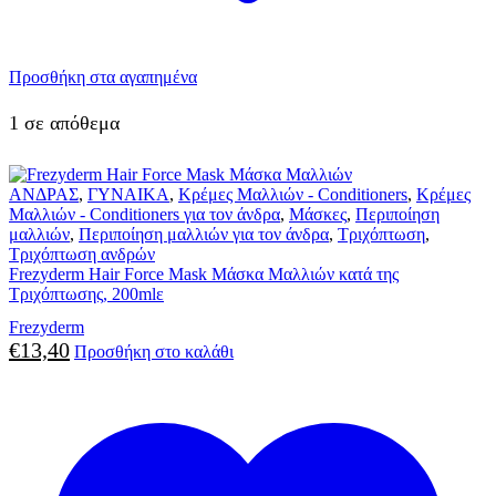
Προσθήκη στα αγαπημένα
1 σε απόθεμα
ΑΝΔΡΑΣ
,
ΓΥΝΑΙΚΑ
,
Κρέμες Μαλλιών - Conditioners
,
Κρέμες
Μαλλιών - Conditioners για τον άνδρα
,
Μάσκες
,
Περιποίηση
μαλλιών
,
Περιποίηση μαλλιών για τον άνδρα
,
Τριχόπτωση
,
Τριχόπτωση ανδρών
Frezyderm Hair Force Mask Μάσκα Μαλλιών κατά της
Τριχόπτωσης, 200mlε
Frezyderm
€
13,40
Προσθήκη στο καλάθι