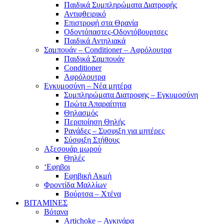
Παιδικά Συμπληρώματα Διατροφής
Αντιφθειρικό
Επιστροφή στα Θρανία
Οδοντόπαστες-Οδοντόβουρτσες
Παιδικά Αντηλιακά
Σαμπουάν – Conditioner – Αφρόλουτρα
Παιδικά Σαμπουάν
Conditioner
Αφρόλουτρα
Εγκυμοσύνη – Νέα μητέρα
Συμπληρώματα Διατροφης – Εγκυμοσύνη
Πρώτα Απαραίτητα
Θηλασμός
Περιποίηση Θηλής
Ραγάδες – Συσφιξη για μητέρες
Σύσφιξη Στήθους
Αξεσουάρ μωρού
Θηλές
‘Εφηβοι
Εφηβική Ακμή
Φροντίδα Μαλλίων
Βούρτσα – Χτένα
ΒΙΤΑΜΙΝΕΣ
Βότανα
Artichoke – Αγκινάρα