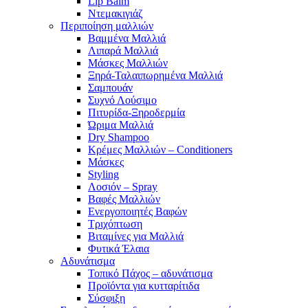
Lip Balm
Ντεμακιγιάζ
Περιποίηση μαλλιών
Βαμμένα Μαλλιά
Λιπαρά Μαλλιά
Μάσκες Μαλλιών
Ξηρά-Ταλαιπωρημένα Μαλλιά
Σαμπουάν
Συχνό Λούσιμο
Πιτυρίδα-Ξηροδερμία
Ώριμα Μαλλιά
Dry Shampoo
Κρέμες Μαλλιών – Conditioners
Μάσκες
Styling
Λοσιόν – Spray
Βαφές Μαλλιών
Ενεργοποιητές Βαφών
Τριχόπτωση
Βιταμίνες για Μαλλιά
Φυτικά Έλαια
Αδυνάτισμα
Τοπικό Πάχος – αδυνάτισμα
Προϊόντα για κυτταρίτιδα
Σύσφιξη