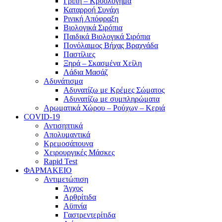
Γρίπη – Κρυολόγημα
Καταρροή Συνάχι
Ρινική Απόφραξη
Βιολογικά Σιρόπια
Παιδικά Βιολογικά Σιρόπια
Πονόλαιμος Βήχας Βραχνάδα
Παστίλιες
Ξηρά – Σκασμένα Χείλη
Λάδια Μασάζ
Αδυνάτισμα
Αδυνατίζω με Κρέμες Σώματος
Αδυνατίζω με συμπληρώματα
Αρωματικά Χώρου – Ρούχων – Κεριά
COVID-19
Αντισηπτικά
Απολυμαντικά
Κρεμοσάπουνα
Χειρουργικές Μάσκες
Rapid Test
ΦΑΡΜΑΚΕΙΟ
Αντιμετώπιση
Άγχος
Αρθρίτιδα
Αϋπνία
Γαστρεντερίτιδα