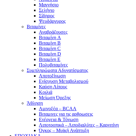
Μαγνήσιο
Σελήνιο
Σίδηρος
Ψευδάργυρος
Βιταμίνες
Αναβράζουσες
Βιταμίνη A
Βιταμίνη B
Βιταμίνη C
Βιταμίνη D
Βιταμίνη E
Πολυβιταμίνες
Συμπληρώματα Αδυνατίσματος
Αποτοξίνωση
Ενίσχυση Μεταβολισμού
Καύση Λίπους
Κοιλιά
Μείωση Όρεξης
Άθληση
Αμινοξέα – BCAA
Βιταμινες για τις αρθρωσεις
Ενέργεια & Τόνωση
Λιποτροπικά – Λιποδιαλύτες – Καρνιτίνη
Όγκος – Μυϊκή Ανάπτυξη
ΕΠΟΧΙΑΚΑ