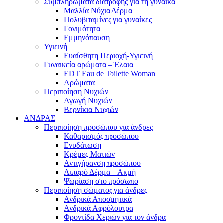
Συμπληρώματα διατροφής για τη γυναίκα
Μαλλία Νύχια Δέρμα
Πολυβιταμίνες για γυναίκες
Γονιμότητα
Εμμηνόπαυση
Υγιεινή
Ευαίσθητη Περιοχή-Υγιεινή
Γυναικεία αρώματα – Έλαια
EDT Eau de Toilette Woman
Αρώματα
Περιποίηση Νυχιών
Αγωγή Νυχιών
Βερνίκια Νυχιών
ΑΝΔΡΑΣ
Περιποίηση προσώπου για άνδρες
Καθαρισμός προσώπου
Ενυδάτωση
Κρέμες Ματιών
Αντιγήρανση προσώπου
Λιπαρό Δέρμα – Ακμή
Ψωρίαση στο πρόσωπο
Περιποίηση σώματος για άνδρες
Ανδρικά Αποσμητικά
Ανδρικά Αφρόλουτρα
Φροντίδα Χεριών για τον άνδρα