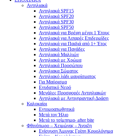
Αντηλιακά
Αντηλιακά SPF15
Αντηλιακά SPF20
Αντηλιακά SPF30
Αντηλιακά SPF50
Αντηλιακά για Βρέφη μέχρι 1 Έτους
Αντηλιακά για Λιπαρές Επιδερμίδες
Αντηλιακά για Παιδιά από 1+ Έτος
Αντηλιακά για Πανάδες
Αντηλιακά Μαλλιών
Αντηλιακά με Χρώμα
Αντηλιακά Προσώπου
Αντηλιακα Σώματος
Αντηλιακό λάδι μαυρίσματος
Για Μαύρισμα
Ενυδατικό Νερό
Μεγάλες Προσφορές Αντιηλιακών
Αντηλιακά με Αντιγηραντική Δράση
Καλοκαίρι
Εντομοαπωθητικά
Μετά τον Ήλιο
Μετά το τσίμπημα- after bite
Φθινόπωρο – Χειμώνας – Άνοιξη
Ενίσχυση Άμυνας Γρίπη Κρυολόγημα