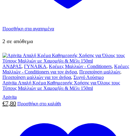
Προσθήκη στα αγαπημένα
2 σε απόθεμα
ΑΝΔΡΑΣ
,
ΓΥΝΑΙΚΑ
,
Κρέμες Μαλλιών - Conditioners
,
Κρέμες
Μαλλιών - Conditioners για τον άνδρα
,
Περιποίηση μαλλιών
,
Περιποίηση μαλλιών για τον άνδρα
,
Συχνό Λούσιμο
Apivita Απαλή Κρέμα Καθημερινής Χρήσης για Όλους τους
Τύπους Μαλλιών με Χαμομήλι & Μέλι 150ml
Apivita
€
7,80
Προσθήκη στο καλάθι