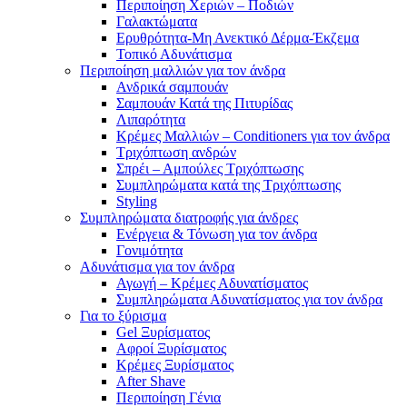
Περιποίηση Χεριών – Ποδιών
Γαλακτώματα
Ερυθρότητα-Μη Ανεκτικό Δέρμα-Έκζεμα
Τοπικό Αδυνάτισμα
Περιποίηση μαλλιών για τον άνδρα
Ανδρικά σαμπουάν
Σαμπουάν Κατά της Πιτυρίδας
Λιπαρότητα
Κρέμες Μαλλιών – Conditioners για τον άνδρα
Τριχόπτωση ανδρών
Σπρέι – Αμπούλες Τριχόπτωσης
Συμπληρώματα κατά της Τριχόπτωσης
Styling
Συμπληρώματα διατροφής για άνδρες
Ενέργεια & Τόνωση για τον άνδρα
Γονιμότητα
Αδυνάτισμα για τον άνδρα
Αγωγή – Κρέμες Αδυνατίσματος
Συμπληρώματα Αδυνατίσματος για τον άνδρα
Για το ξύρισμα
Gel Ξυρίσματος
Αφροί Ξυρίσματος
Κρέμες Ξυρίσματος
After Shave
Περιποίηση Γένια