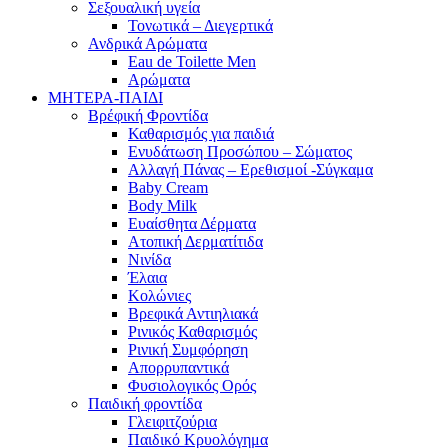
Σεξουαλική υγεία
Τονωτικά – Διεγερτικά
Ανδρικά Αρώματα
Eau de Toilette Men
Αρώματα
ΜΗΤΕΡΑ-ΠΑΙΔΙ
Βρέφική Φροντίδα
Καθαρισμός για παιδιά
Ενυδάτωση Προσώπου – Σώματος
Αλλαγή Πάνας – Ερεθισμοί -Σύγκαμα
Baby Cream
Body Milk
Ευαίσθητα Δέρματα
Ατοπική Δερματίτιδα
Νινίδα
Έλαια
Κολώνιες
Βρεφικά Αντιηλιακά
Ρινικός Καθαρισμός
Ρινική Συμφόρηση
Απορρυπαντικά
Φυσιολογικός Ορός
Παιδική φροντίδα
Γλειφιτζούρια
Παιδικό Κρυολόγημα