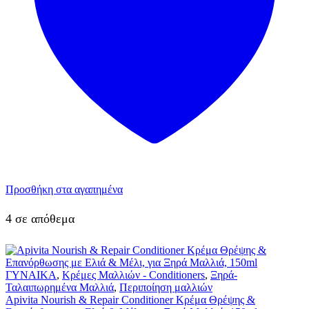
Προσθήκη στα αγαπημένα
4 σε απόθεμα
ΓΥΝΑΙΚΑ
,
Κρέμες Μαλλιών - Conditioners
,
Ξηρά-
Ταλαιπωρημένα Μαλλιά
,
Περιποίηση μαλλιών
Apivita Nourish & Repair Conditioner Κρέμα Θρέψης &