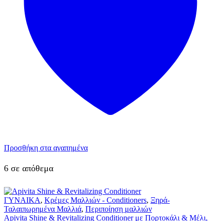
Προσθήκη στα αγαπημένα
6 σε απόθεμα
ΓΥΝΑΙΚΑ
,
Κρέμες Μαλλιών - Conditioners
,
Ξηρά-
Ταλαιπωρημένα Μαλλιά
,
Περιποίηση μαλλιών
Apivita Shine & Revitalizing Conditioner με Πορτοκάλι & Μέλι,