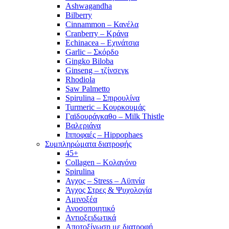
Ashwagandha
Bilberry
Cinnammon – Κανέλα
Cranberry – Κράνα
Echinacea – Εχινάτσια
Garlic – Σκόρδο
Gingko Biloba
Ginseng – τζίνσεγκ
Rhodiola
Saw Palmetto
Spirulina – Σπιρουλίνα
Turmeric – Κουρκουμάς
Γαϊδουράγκαθο – Milk Thistle
Βαλεριάνα
Ιπποφαές – Hippophaes
Συμπληρώματα διατροφής
45+
Collagen – Κολαγόνο
Spirulina
Αγχος – Stress – Αϋπνία
Άγχος Στρες & Ψυχολογία
Αμινοξέα
Ανοσοποιητικό
Αντιοξειδωτικά
Αποτοξίνωση με διατροφή