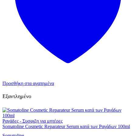
Προσθήκη στα αγαπημένα
Εξαντλημένο
Ραγάδες - Συσφιξη για μητέρες
Somatoline Cosmetic Reparateur Serum κατά των Ραγάδων 100ml
Somatoline