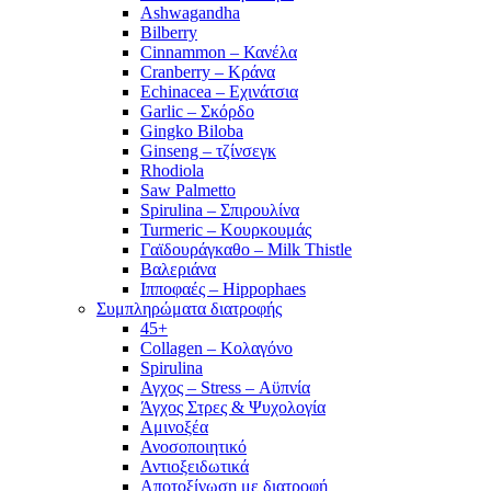
Ashwagandha
Bilberry
Cinnammon – Κανέλα
Cranberry – Κράνα
Echinacea – Εχινάτσια
Garlic – Σκόρδο
Gingko Biloba
Ginseng – τζίνσεγκ
Rhodiola
Saw Palmetto
Spirulina – Σπιρουλίνα
Turmeric – Κουρκουμάς
Γαϊδουράγκαθο – Milk Thistle
Βαλεριάνα
Ιπποφαές – Hippophaes
Συμπληρώματα διατροφής
45+
Collagen – Κολαγόνο
Spirulina
Αγχος – Stress – Αϋπνία
Άγχος Στρες & Ψυχολογία
Αμινοξέα
Ανοσοποιητικό
Αντιοξειδωτικά
Αποτοξίνωση με διατροφή