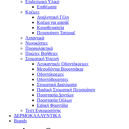
Επιδεσμικό Υλικό
Επιθέματα
Κρέμες
Αναλγητική Γέλη
Κρέμα για μασάζ
Κρυοθεραπεία
Περιποίηση Τατουαζ
Λιπαντικά
Νυχοκόπτες
Προφυλακτικά
Πρώτες Βοήθειες
Στοματική Υγιεινή
Λευκαντικές Οδοντόκρεμες
Μεσοδόντια Βουρτσάκια
Οδοντόκρεμες
Οδοντόβουρτσες
Στοματικά Διαλύματα
Παιδική Στοματική Περιποίηση
Προστασία Δοντίων
Προστασία Ούλων
Ειδική Φροντίδα
Τεστ Εγκυμοσύνης
ΔΕΡΜΟΚΑΛΛΥΝΤΙΚΑ
Brands