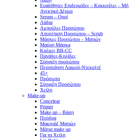
Ευαίσθητες Επιδερμίδες – Κοκκινίλες – Μή
Ανεκτικό Δέρμα
Serum – Οροί
Λάδια
Αμπούλες Προσώπου
Απολέπιση Προσώπου – Scrub
Μάσκες Προσώπου – Ματιών
Μαύρη Μάσκα
Κρέμες BB-CC
Πανάδες-Κηλίδες
Σύσφιξη προσώπου
Περιποίηση Λαιμού-Ντεκολτέ
45+
Πρόσωπο
Σύσφιξη Προσώπου
Χείλη
Make-up
Concelear
Primer
Make up – Βάση
Πούδρα
Μακιγιάζ Ματιών
Μάτια make up
Για τα Χείλη