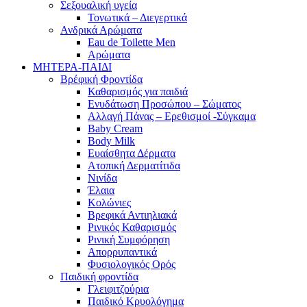
Σεξουαλική υγεία
Τονωτικά – Διεγερτικά
Ανδρικά Αρώματα
Eau de Toilette Men
Αρώματα
ΜΗΤΕΡΑ-ΠΑΙΔΙ
Βρέφική Φροντίδα
Καθαρισμός για παιδιά
Ενυδάτωση Προσώπου – Σώματος
Αλλαγή Πάνας – Ερεθισμοί -Σύγκαμα
Baby Cream
Body Milk
Ευαίσθητα Δέρματα
Ατοπική Δερματίτιδα
Νινίδα
Έλαια
Κολώνιες
Βρεφικά Αντιηλιακά
Ρινικός Καθαρισμός
Ρινική Συμφόρηση
Απορρυπαντικά
Φυσιολογικός Ορός
Παιδική φροντίδα
Γλειφιτζούρια
Παιδικό Κρυολόγημα