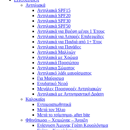
Αντηλιακά
Αντηλιακά SPF15
Αντηλιακά SPF20
Αντηλιακά SPF30
Αντηλιακά SPF50
Αντηλιακά για Βρέφη μέχρι 1 Έτους
Αντηλιακά για Λιπαρές Επιδερμίδες
Αντηλιακά για Παιδιά από 1+ Έτος
Αντηλιακά για Πανάδες
Αντηλιακά Μαλλιών
Αντηλιακά με Χρώμα
Αντηλιακά Προσώπου
Αντηλιακα Σώματος
Αντηλιακό λάδι μαυρίσματος
Για Μαύρισμα
Ενυδατικό Νερό
Μεγάλες Προσφορές Αντιηλιακών
Αντηλιακά με Αντιγηραντική Δράση
Καλοκαίρι
Εντομοαπωθητικά
Μετά τον Ήλιο
Μετά το τσίμπημα- after bite
Φθινόπωρο – Χειμώνας – Άνοιξη
Ενίσχυση Άμυνας Γρίπη Κρυολόγημα