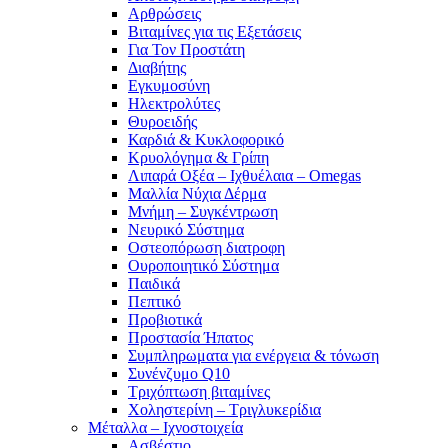
Αρθρώσεις
Βιταμίνες για τις Εξετάσεις
Για Τον Προστάτη
Διαβήτης
Εγκυμοσύνη
Ηλεκτρολύτες
Θυροειδής
Καρδιά & Κυκλοφορικό
Κρυολόγημα & Γρίπη
Λιπαρά Οξέα – Ιχθυέλαια – Omegas
Μαλλία Νύχια Δέρμα
Μνήμη – Συγκέντρωση
Νευρικό Σύστημα
Οστεοπόρωση διατροφη
Ουροποιητικό Σύστημα
Παιδικά
Πεπτικό
Προβιοτικά
Προστασία Ήπατος
Συμπληρωματα για ενέργεια & τόνωση
Συνένζυμο Q10
Τριχόπτωση βιταμίνες
Χοληστερίνη – Τριγλυκερίδια
Μέταλλα – Ιχνοστοιχεία
Ασβέστιο