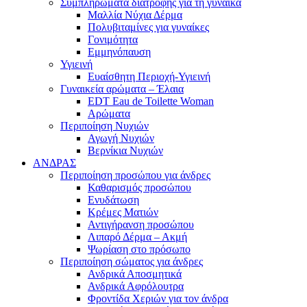
Συμπληρώματα διατροφής για τη γυναίκα
Μαλλία Νύχια Δέρμα
Πολυβιταμίνες για γυναίκες
Γονιμότητα
Εμμηνόπαυση
Υγιεινή
Ευαίσθητη Περιοχή-Υγιεινή
Γυναικεία αρώματα – Έλαια
EDT Eau de Toilette Woman
Αρώματα
Περιποίηση Νυχιών
Αγωγή Νυχιών
Βερνίκια Νυχιών
ΑΝΔΡΑΣ
Περιποίηση προσώπου για άνδρες
Καθαρισμός προσώπου
Ενυδάτωση
Κρέμες Ματιών
Αντιγήρανση προσώπου
Λιπαρό Δέρμα – Ακμή
Ψωρίαση στο πρόσωπο
Περιποίηση σώματος για άνδρες
Ανδρικά Αποσμητικά
Ανδρικά Αφρόλουτρα
Φροντίδα Χεριών για τον άνδρα