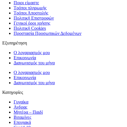
Ποιοι είμαστε
Τρόποι πληρωμής
Τρόποι Αποστολής
Πολιτική Επιστροφών
Γενικοί όροι χρήσης
Πολιτική Cookies
Προστασία Προσωπικών Δεδομένων
Εξυπηρέτηση
Ο λογαριασμός μου
Επικοινωνία
Διαγωνισμός του μήνα
Ο λογαριασμός μου
Επικοινωνία
Διαγωνισμός του μήνα
Κατηγορίες
Γυναίκα
Ανδρας
Μητέρα – Παιδί
Βιταμίνες
Εποχιακά