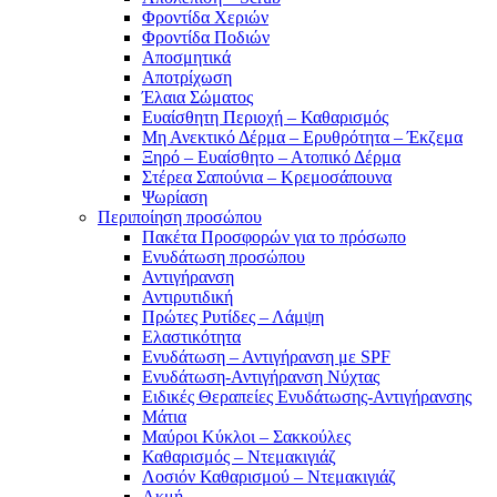
Φροντίδα Χεριών
Φροντίδα Ποδιών
Αποσμητικά
Αποτρίχωση
Έλαια Σώματος
Ευαίσθητη Περιοχή – Καθαρισμός
Μη Ανεκτικό Δέρμα – Ερυθρότητα – Έκζεμα
Ξηρό – Ευαίσθητο – Ατοπικό Δέρμα
Στέρεα Σαπούνια – Κρεμοσάπουνα
Ψωρίαση
Περιποίηση προσώπου
Πακέτα Προσφορών για το πρόσωπο
Ενυδάτωση προσώπου
Αντιγήρανση
Αντιρυτιδική
Πρώτες Ρυτίδες – Λάμψη
Ελαστικότητα
Ενυδάτωση – Αντιγήρανση με SPF
Ενυδάτωση-Αντιγήρανση Νύχτας
Ειδικές Θεραπείες Ενυδάτωσης-Αντιγήρανσης
Μάτια
Μαύροι Κύκλοι – Σακκούλες
Καθαρισμός – Ντεμακιγιάζ
Λοσιόν Καθαρισμού – Ντεμακιγιάζ
Ακμή