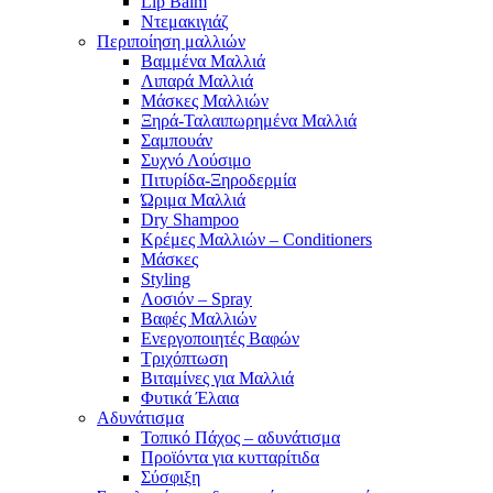
Lip Balm
Ντεμακιγιάζ
Περιποίηση μαλλιών
Βαμμένα Μαλλιά
Λιπαρά Μαλλιά
Μάσκες Μαλλιών
Ξηρά-Ταλαιπωρημένα Μαλλιά
Σαμπουάν
Συχνό Λούσιμο
Πιτυρίδα-Ξηροδερμία
Ώριμα Μαλλιά
Dry Shampoo
Κρέμες Μαλλιών – Conditioners
Μάσκες
Styling
Λοσιόν – Spray
Βαφές Μαλλιών
Ενεργοποιητές Βαφών
Τριχόπτωση
Βιταμίνες για Μαλλιά
Φυτικά Έλαια
Αδυνάτισμα
Τοπικό Πάχος – αδυνάτισμα
Προϊόντα για κυτταρίτιδα
Σύσφιξη