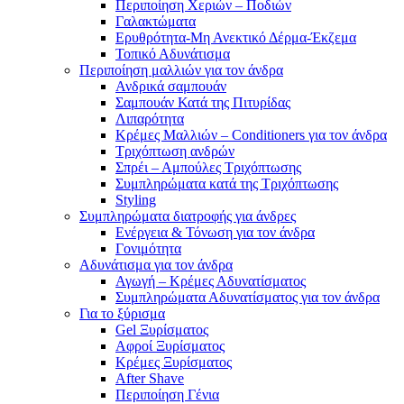
Περιποίηση Χεριών – Ποδιών
Γαλακτώματα
Ερυθρότητα-Μη Ανεκτικό Δέρμα-Έκζεμα
Τοπικό Αδυνάτισμα
Περιποίηση μαλλιών για τον άνδρα
Ανδρικά σαμπουάν
Σαμπουάν Κατά της Πιτυρίδας
Λιπαρότητα
Κρέμες Μαλλιών – Conditioners για τον άνδρα
Τριχόπτωση ανδρών
Σπρέι – Αμπούλες Τριχόπτωσης
Συμπληρώματα κατά της Τριχόπτωσης
Styling
Συμπληρώματα διατροφής για άνδρες
Ενέργεια & Τόνωση για τον άνδρα
Γονιμότητα
Αδυνάτισμα για τον άνδρα
Αγωγή – Κρέμες Αδυνατίσματος
Συμπληρώματα Αδυνατίσματος για τον άνδρα
Για το ξύρισμα
Gel Ξυρίσματος
Αφροί Ξυρίσματος
Κρέμες Ξυρίσματος
After Shave
Περιποίηση Γένια