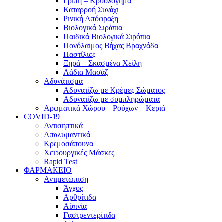
Γρίπη – Κρυολόγημα
Καταρροή Συνάχι
Ρινική Απόφραξη
Βιολογικά Σιρόπια
Παιδικά Βιολογικά Σιρόπια
Πονόλαιμος Βήχας Βραχνάδα
Παστίλιες
Ξηρά – Σκασμένα Χείλη
Λάδια Μασάζ
Αδυνάτισμα
Αδυνατίζω με Κρέμες Σώματος
Αδυνατίζω με συμπληρώματα
Αρωματικά Χώρου – Ρούχων – Κεριά
COVID-19
Αντισηπτικά
Απολυμαντικά
Κρεμοσάπουνα
Χειρουργικές Μάσκες
Rapid Test
ΦΑΡΜΑΚΕΙΟ
Αντιμετώπιση
Άγχος
Αρθρίτιδα
Αϋπνία
Γαστρεντερίτιδα