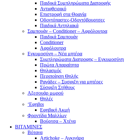
Παιδικά Συμπληρώματα Διατροφής
Αντιφθειρικό
Επιστροφή στα Θρανία
Οδοντόπαστες-Οδοντόβουρτσες
Παιδικά Αντηλιακά
Σαμπουάν – Conditioner – Αφρόλουτρα
Παιδικά Σαμπουάν
Conditioner
Αφρόλουτρα
Εγκυμοσύνη – Νέα μητέρα
Συμπληρώματα Διατροφης – Εγκυμοσύνη
Πρώτα Απαραίτητα
Θηλασμός
Περιποίηση Θηλής
Ραγάδες – Συσφιξη για μητέρες
Σύσφιξη Στήθους
Αξεσουάρ μωρού
Θηλές
‘Εφηβοι
Εφηβική Ακμή
Φροντίδα Μαλλίων
Βούρτσα – Χτένα
ΒΙΤΑΜΙΝΕΣ
Βότανα
Artichoke – Αγκινάρα