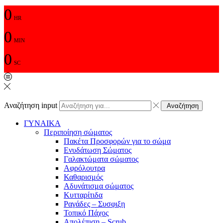
0
HR
0
MIN
0
SC
Αναζήτηση input
Αναζήτηση
ΓΥΝΑΙΚΑ
Περιποίηση σώματος
Πακέτα Προσφορών για το σώμα
Ενυδάτωση Σώματος
Γαλακτώματα σώματος
Αφρόλουτρα
Καθαρισμός
Αδυνάτισμα σώματος
Κυτταρίτιδα
Ραγάδες – Συσφιξη
Τοπικό Πάχος
Απολέπιση – Scrub