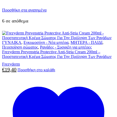
Προσθήκη στα αγαπημένα
6 σε απόθεμα
ΓΥΝΑΙΚΑ
,
Εγκυμοσύνη - Νέα μητέρα
,
ΜΗΤΕΡΑ - ΠΑΙΔΙ
,
Περιποίηση σώματος
,
Ραγάδες - Συσφιξη για μητέρες
Frezyderm Prevenstria Protective Anti-Stria Cream 200ml –
Προστατευτική Κρέμα Σώματος Για Την Πρόληψη Των Ραγάδων
Frezyderm
€
19,40
Προσθήκη στο καλάθι