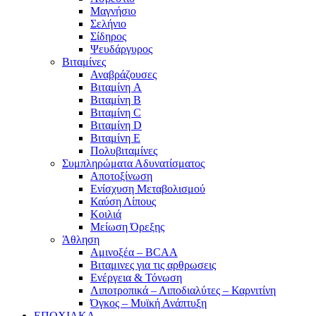
Μαγνήσιο
Σελήνιο
Σίδηρος
Ψευδάργυρος
Βιταμίνες
Αναβράζουσες
Βιταμίνη A
Βιταμίνη B
Βιταμίνη C
Βιταμίνη D
Βιταμίνη E
Πολυβιταμίνες
Συμπληρώματα Αδυνατίσματος
Αποτοξίνωση
Ενίσχυση Μεταβολισμού
Καύση Λίπους
Κοιλιά
Μείωση Όρεξης
Άθληση
Αμινοξέα – BCAA
Βιταμινες για τις αρθρωσεις
Ενέργεια & Τόνωση
Λιποτροπικά – Λιποδιαλύτες – Καρνιτίνη
Όγκος – Μυϊκή Ανάπτυξη
ΕΠΟΧΙΑΚΑ