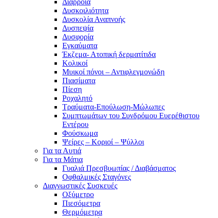
Διάρροια
Δυσκοιλιότητα
Δυσκολία Αναπνοής
Δυσπεψία
Δυσφορία
Εγκαύματα
Έκζεμα- Ατοπική δερματίτιδα
Κολικοί
Μυικοί πόνοι – Αντιφλεγμονώδη
Πιασίματα
Πίεση
Ροχαλητό
Τραύματα-Επούλωση-Μώλωπες
Συμπτωμάτων του Συνδρόμου Ευερέθιστου
Εντέρου
Φούσκωμα
Ψείρες – Κοριοί – Ψύλλοι
Για τα Αυτιά
Για τα Μάτια
Γυαλιά Πρεσβυωπίας / Διαβάσματος
Οφθαλμικές Σταγόνες
Διαγνωστικές Συσκευές
Οξύμετρο
Πιεσόμετρα
Θερμόμετρα