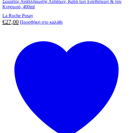
Σώματος Αναπλήρωσης Λιπιδίων, Κατά των Ερεθισμών & του
Κνησμού, 400ml
La Roche Posay
€
27,00
Προσθήκη στο καλάθι