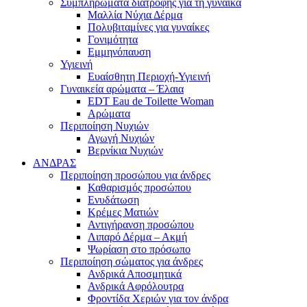
Συμπληρώματα διατροφής για τη γυναίκα
Μαλλία Νύχια Δέρμα
Πολυβιταμίνες για γυναίκες
Γονιμότητα
Εμμηνόπαυση
Υγιεινή
Ευαίσθητη Περιοχή-Υγιεινή
Γυναικεία αρώματα – Έλαια
EDT Eau de Toilette Woman
Αρώματα
Περιποίηση Νυχιών
Αγωγή Νυχιών
Βερνίκια Νυχιών
ΑΝΔΡΑΣ
Περιποίηση προσώπου για άνδρες
Καθαρισμός προσώπου
Ενυδάτωση
Κρέμες Ματιών
Αντιγήρανση προσώπου
Λιπαρό Δέρμα – Ακμή
Ψωρίαση στο πρόσωπο
Περιποίηση σώματος για άνδρες
Ανδρικά Αποσμητικά
Ανδρικά Αφρόλουτρα
Φροντίδα Χεριών για τον άνδρα