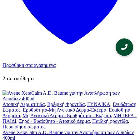
Προσθήκη στα αγαπημένα
2 σε απόθεμα
Ατοπική Δερματίτιδα
,
Βρέφική Φροντίδα
,
ΓΥΝΑΙΚΑ
,
Ενυδάτωση
Σώματος
,
Ερυθρότητα-Μη Ανεκτικό Δέρμα-Έκζεμα
,
Ευαίσθητα
Δέρματα
,
Μη Ανεκτικό Δέρμα - Ερυθρότητα - Έκζεμα
,
ΜΗΤΕΡΑ -
ΠΑΙΔΙ
,
Ξηρό - Ευαίσθητο - Ατοπικό Δέρμα
,
Παιδική φροντίδα
,
Περιποίηση σώματος
Avene XeraCalm A.D. Baume για την Αναπλήρωση των Λιπιδίων
400ml