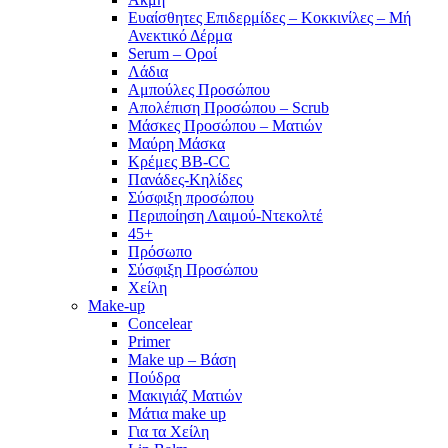
Ευαίσθητες Επιδερμίδες – Κοκκινίλες – Μή
Ανεκτικό Δέρμα
Serum – Οροί
Λάδια
Αμπούλες Προσώπου
Απολέπιση Προσώπου – Scrub
Μάσκες Προσώπου – Ματιών
Μαύρη Μάσκα
Κρέμες BB-CC
Πανάδες-Κηλίδες
Σύσφιξη προσώπου
Περιποίηση Λαιμού-Ντεκολτέ
45+
Πρόσωπο
Σύσφιξη Προσώπου
Χείλη
Make-up
Concelear
Primer
Make up – Βάση
Πούδρα
Μακιγιάζ Ματιών
Μάτια make up
Για τα Χείλη