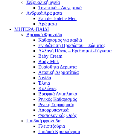
Σεξουαλική υγεία
Τονωτικά – Διεγερτικά
Ανδρικά Αρώματα
Eau de Toilette Men
Αρώματα
ΜΗΤΕΡΑ-ΠΑΙΔΙ
Βρέφική Φροντίδα
Καθαρισμός για παιδιά
Ενυδάτωση Προσώπου – Σώματος
Αλλαγή Πάνας – Ερεθισμοί -Σύγκαμα
Baby Cream
Body Milk
Ευαίσθητα Δέρματα
Ατοπική Δερματίτιδα
Νινίδα
Έλαια
Κολώνιες
Βρεφικά Αντιηλιακά
Ρινικός Καθαρισμός
Ρινική Συμφόρηση
Απορρυπαντικά
Φυσιολογικός Ορός
Παιδική φροντίδα
Γλειφιτζούρια
Παιδικό Κρυολόγημα