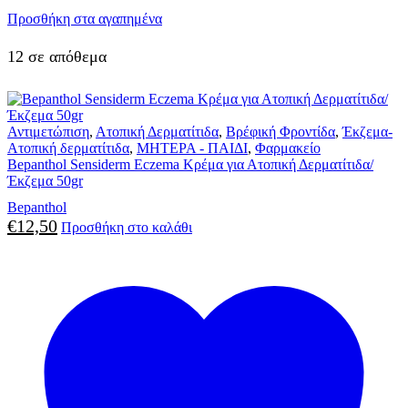
Προσθήκη στα αγαπημένα
12 σε απόθεμα
Αντιμετώπιση
,
Ατοπική Δερματίτιδα
,
Βρέφική Φροντίδα
,
Έκζεμα-
Ατοπική δερματίτιδα
,
ΜΗΤΕΡΑ - ΠΑΙΔΙ
,
Φαρμακείο
Bepanthol Sensiderm Eczema Κρέμα για Ατοπική Δερματίτιδα/
Έκζεμα 50gr
Bepanthol
€
12,50
Προσθήκη στο καλάθι