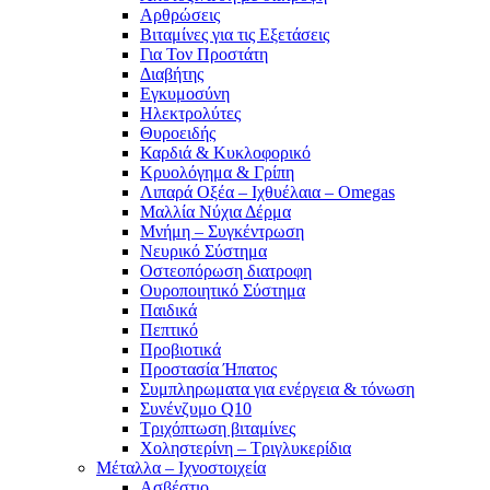
Αρθρώσεις
Βιταμίνες για τις Εξετάσεις
Για Τον Προστάτη
Διαβήτης
Εγκυμοσύνη
Ηλεκτρολύτες
Θυροειδής
Καρδιά & Κυκλοφορικό
Κρυολόγημα & Γρίπη
Λιπαρά Οξέα – Ιχθυέλαια – Omegas
Μαλλία Νύχια Δέρμα
Μνήμη – Συγκέντρωση
Νευρικό Σύστημα
Οστεοπόρωση διατροφη
Ουροποιητικό Σύστημα
Παιδικά
Πεπτικό
Προβιοτικά
Προστασία Ήπατος
Συμπληρωματα για ενέργεια & τόνωση
Συνένζυμο Q10
Τριχόπτωση βιταμίνες
Χοληστερίνη – Τριγλυκερίδια
Μέταλλα – Ιχνοστοιχεία
Ασβέστιο