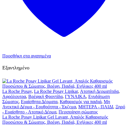
Προσθήκη στα αγαπημένα
Εξαντλημένο
La Roche Posay
,
La Roche Posay Lipikar
,
Ατοπική Δερματίτιδα
,
Αφρόλουτρα
,
Βρέφική Φροντίδα
,
ΓΥΝΑΙΚΑ
,
Ενυδάτωση
Σώματος
,
Ευαίσθητα Δέρματα
,
Καθαρισμός για παιδιά
,
Μη
Ανεκτικό Δέρμα - Ερυθρότητα - Έκζεμα
,
ΜΗΤΕΡΑ - ΠΑΙΔΙ
,
Ξηρό
- Ευαίσθητο - Ατοπικό Δέρμα
,
Περιποίηση σώματος
La Roche Posay Lipikar Gel Lavant, Απαλός Καθαρισμός
Προσώπου & Σώματος, Βρέφη, Παιδιά, Ενήλικες 400 ml