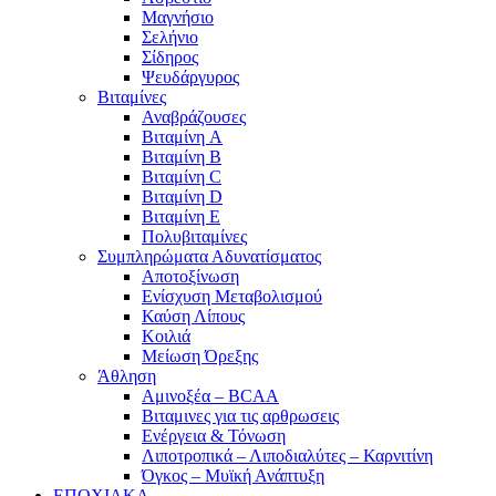
Μαγνήσιο
Σελήνιο
Σίδηρος
Ψευδάργυρος
Βιταμίνες
Αναβράζουσες
Βιταμίνη A
Βιταμίνη B
Βιταμίνη C
Βιταμίνη D
Βιταμίνη E
Πολυβιταμίνες
Συμπληρώματα Αδυνατίσματος
Αποτοξίνωση
Ενίσχυση Μεταβολισμού
Καύση Λίπους
Κοιλιά
Μείωση Όρεξης
Άθληση
Αμινοξέα – BCAA
Βιταμινες για τις αρθρωσεις
Ενέργεια & Τόνωση
Λιποτροπικά – Λιποδιαλύτες – Καρνιτίνη
Όγκος – Μυϊκή Ανάπτυξη
ΕΠΟΧΙΑΚΑ