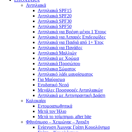
Αντηλιακά
Αντηλιακά SPF15
Αντηλιακά SPF20
Αντηλιακά SPF30
Αντηλιακά SPF50
Αντηλιακά για Βρέφη μέχρι 1 Έτους
Αντηλιακά για Λιπαρές Επιδερμίδες
Αντηλιακά για Παιδιά από 1+ Έτος
Αντηλιακά για Πανάδες
Αντηλιακά Μαλλιών
Αντηλιακά με Χρώμα
Αντηλιακά Προσώπου
Αντηλιακα Σώματος
Αντηλιακό λάδι μαυρίσματος
Για Μαύρισμα
Ενυδατικό Νερό
Μεγάλες Προσφορές Αντιηλιακών
Αντηλιακά με Αντιγηραντική Δράση
Καλοκαίρι
Εντομοαπωθητικά
Μετά τον Ήλιο
Μετά το τσίμπημα- after bite
Φθινόπωρο – Χειμώνας – Άνοιξη
Ενίσχυση Άμυνας Γρίπη Κρυολόγημα