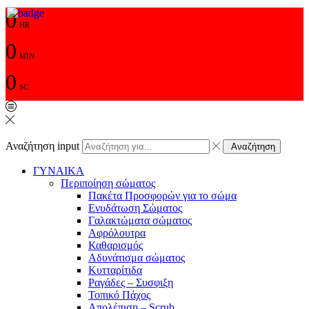
0
HR
0
MIN
0
SC
Αναζήτηση input
Αναζήτηση
ΓΥΝΑΙΚΑ
Περιποίηση σώματος
Πακέτα Προσφορών για το σώμα
Ενυδάτωση Σώματος
Γαλακτώματα σώματος
Αφρόλουτρα
Καθαρισμός
Αδυνάτισμα σώματος
Κυτταρίτιδα
Ραγάδες – Συσφιξη
Τοπικό Πάχος
Απολέπιση – Scrub