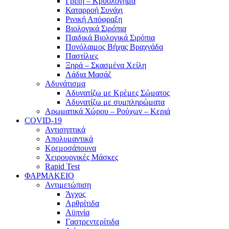
Γρίπη – Κρυολόγημα
Καταρροή Συνάχι
Ρινική Απόφραξη
Βιολογικά Σιρόπια
Παιδικά Βιολογικά Σιρόπια
Πονόλαιμος Βήχας Βραχνάδα
Παστίλιες
Ξηρά – Σκασμένα Χείλη
Λάδια Μασάζ
Αδυνάτισμα
Αδυνατίζω με Κρέμες Σώματος
Αδυνατίζω με συμπληρώματα
Αρωματικά Χώρου – Ρούχων – Κεριά
COVID-19
Αντισηπτικά
Απολυμαντικά
Κρεμοσάπουνα
Χειρουργικές Μάσκες
Rapid Test
ΦΑΡΜΑΚΕΙΟ
Αντιμετώπιση
Άγχος
Αρθρίτιδα
Αϋπνία
Γαστρεντερίτιδα