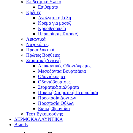
Επιδεσμικό Υλικό
Επιθέματα
Κρέμες
Αναλγητική Γέλη
Κρέμα για μασάζ
Κρυοθεραπεία
Περιποίηση Τατουαζ
Λιπαντικά
Νυχοκόπτες
Προφυλακτικά
Πρώτες Βοήθειες
Στοματική Υγιεινή
Λευκαντικές Οδοντόκρεμες
Μεσοδόντια Βουρτσάκια
Οδοντόκρεμες
Οδοντόβουρτσες
Στοματικά Διαλύματα
Παιδική Στοματική Περιποίηση
Προστασία Δοντίων
Προστασία Ούλων
Ειδική Φροντίδα
Τεστ Εγκυμοσύνης
ΔΕΡΜΟΚΑΛΛΥΝΤΙΚΑ
Brands