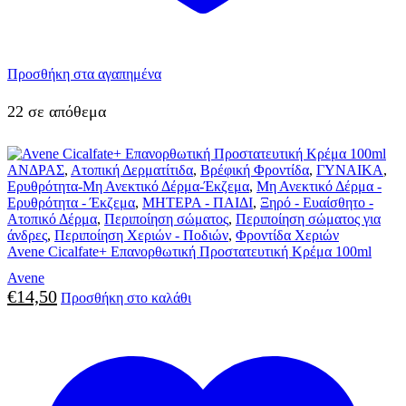
Προσθήκη στα αγαπημένα
22 σε απόθεμα
ΑΝΔΡΑΣ
,
Ατοπική Δερματίτιδα
,
Βρέφική Φροντίδα
,
ΓΥΝΑΙΚΑ
,
Ερυθρότητα-Μη Ανεκτικό Δέρμα-Έκζεμα
,
Μη Ανεκτικό Δέρμα -
Ερυθρότητα - Έκζεμα
,
ΜΗΤΕΡΑ - ΠΑΙΔΙ
,
Ξηρό - Ευαίσθητο -
Ατοπικό Δέρμα
,
Περιποίηση σώματος
,
Περιποίηση σώματος για
άνδρες
,
Περιποίηση Χεριών - Ποδιών
,
Φροντίδα Χεριών
Avene Cicalfate+ Επανορθωτική Προστατευτική Κρέμα 100ml
Avene
€
14,50
Προσθήκη στο καλάθι