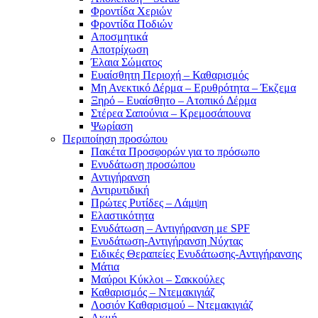
Φροντίδα Χεριών
Φροντίδα Ποδιών
Αποσμητικά
Αποτρίχωση
Έλαια Σώματος
Ευαίσθητη Περιοχή – Καθαρισμός
Μη Ανεκτικό Δέρμα – Ερυθρότητα – Έκζεμα
Ξηρό – Ευαίσθητο – Ατοπικό Δέρμα
Στέρεα Σαπούνια – Κρεμοσάπουνα
Ψωρίαση
Περιποίηση προσώπου
Πακέτα Προσφορών για το πρόσωπο
Ενυδάτωση προσώπου
Αντιγήρανση
Αντιρυτιδική
Πρώτες Ρυτίδες – Λάμψη
Ελαστικότητα
Ενυδάτωση – Αντιγήρανση με SPF
Ενυδάτωση-Αντιγήρανση Νύχτας
Ειδικές Θεραπείες Ενυδάτωσης-Αντιγήρανσης
Μάτια
Μαύροι Κύκλοι – Σακκούλες
Καθαρισμός – Ντεμακιγιάζ
Λοσιόν Καθαρισμού – Ντεμακιγιάζ
Ακμή