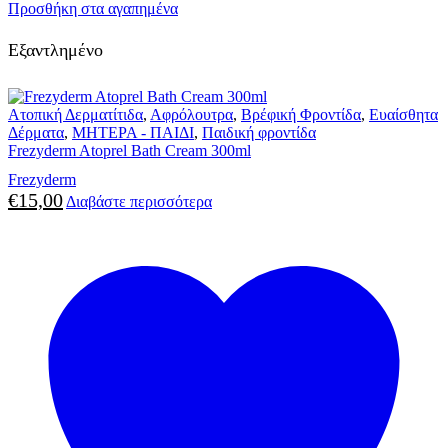
Προσθήκη στα αγαπημένα
Εξαντλημένο
Ατοπική Δερματίτιδα
,
Αφρόλουτρα
,
Βρέφική Φροντίδα
,
Ευαίσθητα
Δέρματα
,
ΜΗΤΕΡΑ - ΠΑΙΔΙ
,
Παιδική φροντίδα
Frezyderm Atoprel Bath Cream 300ml
Frezyderm
€
15,00
Διαβάστε περισσότερα