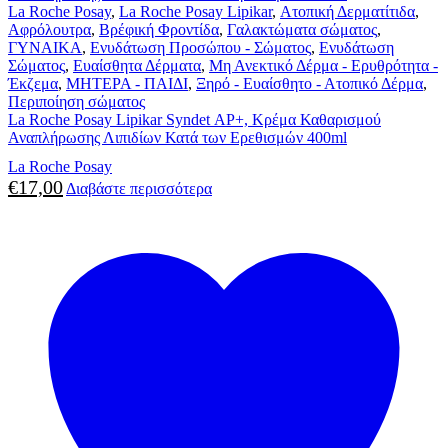
La Roche Posay
,
La Roche Posay Lipikar
,
Ατοπική Δερματίτιδα
,
Αφρόλουτρα
,
Βρέφική Φροντίδα
,
Γαλακτώματα σώματος
,
ΓΥΝΑΙΚΑ
,
Ενυδάτωση Προσώπου - Σώματος
,
Ενυδάτωση
Σώματος
,
Ευαίσθητα Δέρματα
,
Μη Ανεκτικό Δέρμα - Ερυθρότητα -
Έκζεμα
,
ΜΗΤΕΡΑ - ΠΑΙΔΙ
,
Ξηρό - Ευαίσθητο - Ατοπικό Δέρμα
,
Περιποίηση σώματος
La Roche Posay Lipikar Syndet ΑP+, Κρέμα Καθαρισμού
Αναπλήρωσης Λιπιδίων Κατά των Ερεθισμών 400ml
La Roche Posay
€
17,00
Διαβάστε περισσότερα