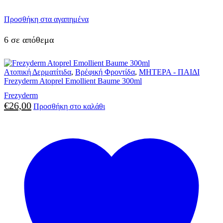
Προσθήκη στα αγαπημένα
6 σε απόθεμα
Ατοπική Δερματίτιδα
,
Βρέφική Φροντίδα
,
ΜΗΤΕΡΑ - ΠΑΙΔΙ
Frezyderm Atoprel Emollient Baume 300ml
Frezyderm
€
26,00
Προσθήκη στο καλάθι