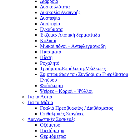
Διάρροια
Δυσκοιλιότητα
Δυσκολία Αναπνοής
Δυσπεψία
Δυσφορία
Εγκαύματα
Έκζεμα- Ατοπική δερματίτιδα
Κολικοί
Μυικοί πόνοι – Αντιφλεγμονώδη
Πιασίματα
Πίεση
Ροχαλητό
Τραύματα-Επούλωση-Μώλωπες
Συμπτωμάτων του Συνδρόμου Ευερέθιστου
Εντέρου
Φούσκωμα
Ψείρες – Κοριοί – Ψύλλοι
Για τα Αυτιά
Για τα Μάτια
Γυαλιά Πρεσβυωπίας / Διαβάσματος
Οφθαλμικές Σταγόνες
Διαγνωστικές Συσκευές
Οξύμετρο
Πιεσόμετρα
Θερμόμετρα