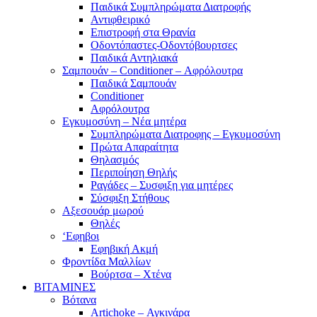
Παιδικά Συμπληρώματα Διατροφής
Αντιφθειρικό
Επιστροφή στα Θρανία
Οδοντόπαστες-Οδοντόβουρτσες
Παιδικά Αντηλιακά
Σαμπουάν – Conditioner – Αφρόλουτρα
Παιδικά Σαμπουάν
Conditioner
Αφρόλουτρα
Εγκυμοσύνη – Νέα μητέρα
Συμπληρώματα Διατροφης – Εγκυμοσύνη
Πρώτα Απαραίτητα
Θηλασμός
Περιποίηση Θηλής
Ραγάδες – Συσφιξη για μητέρες
Σύσφιξη Στήθους
Αξεσουάρ μωρού
Θηλές
‘Εφηβοι
Εφηβική Ακμή
Φροντίδα Μαλλίων
Βούρτσα – Χτένα
ΒΙΤΑΜΙΝΕΣ
Βότανα
Artichoke – Αγκινάρα