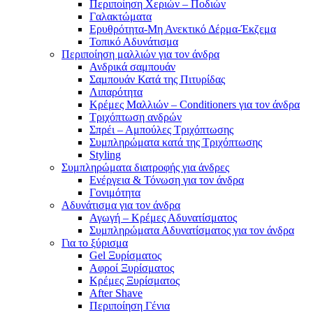
Περιποίηση Χεριών – Ποδιών
Γαλακτώματα
Ερυθρότητα-Μη Ανεκτικό Δέρμα-Έκζεμα
Τοπικό Αδυνάτισμα
Περιποίηση μαλλιών για τον άνδρα
Ανδρικά σαμπουάν
Σαμπουάν Κατά της Πιτυρίδας
Λιπαρότητα
Κρέμες Μαλλιών – Conditioners για τον άνδρα
Τριχόπτωση ανδρών
Σπρέι – Αμπούλες Τριχόπτωσης
Συμπληρώματα κατά της Τριχόπτωσης
Styling
Συμπληρώματα διατροφής για άνδρες
Ενέργεια & Τόνωση για τον άνδρα
Γονιμότητα
Αδυνάτισμα για τον άνδρα
Αγωγή – Κρέμες Αδυνατίσματος
Συμπληρώματα Αδυνατίσματος για τον άνδρα
Για το ξύρισμα
Gel Ξυρίσματος
Αφροί Ξυρίσματος
Κρέμες Ξυρίσματος
After Shave
Περιποίηση Γένια