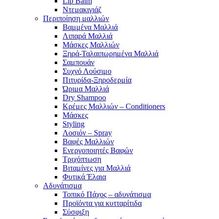
Lip Balm
Ντεμακιγιάζ
Περιποίηση μαλλιών
Βαμμένα Μαλλιά
Λιπαρά Μαλλιά
Μάσκες Μαλλιών
Ξηρά-Ταλαιπωρημένα Μαλλιά
Σαμπουάν
Συχνό Λούσιμο
Πιτυρίδα-Ξηροδερμία
Ώριμα Μαλλιά
Dry Shampoo
Κρέμες Μαλλιών – Conditioners
Μάσκες
Styling
Λοσιόν – Spray
Βαφές Μαλλιών
Ενεργοποιητές Βαφών
Τριχόπτωση
Βιταμίνες για Μαλλιά
Φυτικά Έλαια
Αδυνάτισμα
Τοπικό Πάχος – αδυνάτισμα
Προϊόντα για κυτταρίτιδα
Σύσφιξη