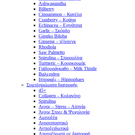
Ashwagandha
Bilberry
Cinnammon – Κανέλα
Cranberry – Κράνα
Echinacea – Εχινάτσια
Garlic – Σκόρδο
Gingko Biloba
Ginseng – τζίνσεγκ
Rhodiola
Saw Palmetto
Spirulina – Σπιρουλίνα
Turmeric – Κουρκουμάς
Γαϊδουράγκαθο – Milk Thistle
Βαλεριάνα
Ιπποφαές – Hippophaes
Συμπληρώματα διατροφής
45+
Collagen – Κολαγόνο
Spirulina
Αγχος – Stress – Αϋπνία
Άγχος Στρες & Ψυχολογία
Αμινοξέα
Ανοσοποιητικό
Αντιοξειδωτικά
Αποτοξίνωση με διατροφή