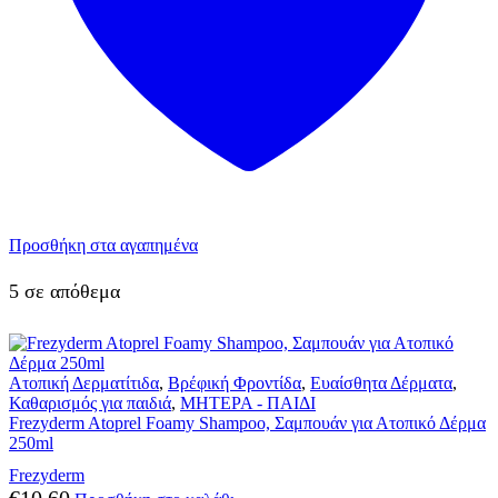
Προσθήκη στα αγαπημένα
5 σε απόθεμα
Ατοπική Δερματίτιδα
,
Βρέφική Φροντίδα
,
Ευαίσθητα Δέρματα
,
Καθαρισμός για παιδιά
,
ΜΗΤΕΡΑ - ΠΑΙΔΙ
Frezyderm Atoprel Foamy Shampoo, Σαμπουάν για Ατοπικό Δέρμα
250ml
Frezyderm