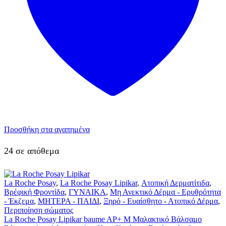
Προσθήκη στα αγαπημένα
24 σε απόθεμα
La Roche Posay
,
La Roche Posay Lipikar
,
Ατοπική Δερματίτιδα
,
Βρέφική Φροντίδα
,
ΓΥΝΑΙΚΑ
,
Μη Ανεκτικό Δέρμα - Ερυθρότητα
- Έκζεμα
,
ΜΗΤΕΡΑ - ΠΑΙΔΙ
,
Ξηρό - Ευαίσθητο - Ατοπικό Δέρμα
,
Περιποίηση σώματος
La Roche Posay Lipikar baume AP+ M Μαλακτικό Βάλσαμο