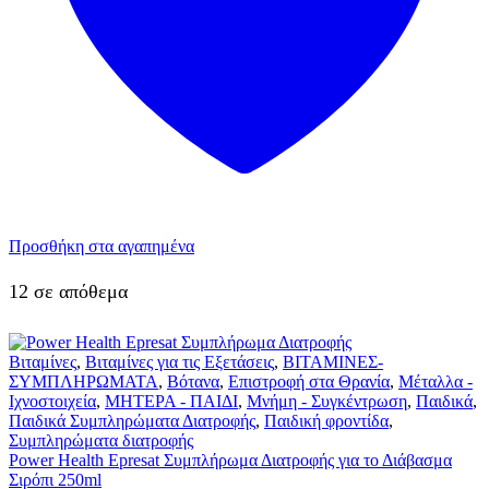
Προσθήκη στα αγαπημένα
12 σε απόθεμα
Βιταμίνες
,
Βιταμίνες για τις Εξετάσεις
,
ΒΙΤΑΜΙΝΕΣ-
ΣΥΜΠΛΗΡΩΜΑΤΑ
,
Βότανα
,
Επιστροφή στα Θρανία
,
Μέταλλα -
Ιχνοστοιχεία
,
ΜΗΤΕΡΑ - ΠΑΙΔΙ
,
Μνήμη - Συγκέντρωση
,
Παιδικά
,
Παιδικά Συμπληρώματα Διατροφής
,
Παιδική φροντίδα
,
Συμπληρώματα διατροφής
Power Health Epresat Συμπλήρωμα Διατροφής για το Διάβασμα
Σιρόπι 250ml