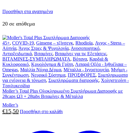
Προσθήκη στα αγαπημένα
20 σε απόθεμα
45+
,
COVID-19
,
Ginseng – τζίνσεγκ
,
Rhodiola
,
Αγχος - Stress –
Αϋπνία
,
Άγχος Στρες & Ψυχολογία
,
Ανοσοποιητικό
,
Αντιοξειδωτικά
,
Βιταμίνες
,
Βιταμίνες για τις Εξετάσεις
,
ΒΙΤΑΜΙΝΕΣ-ΣΥΜΠΛΗΡΩΜΑΤΑ
,
Βότανα
,
Καρδιά &
Κυκλοφορικό
,
Κρυολόγημα & Γρίπη
,
Λιπαρά Οξέα - Ιχθυέλαια –
Omegas
,
Μαλλία Νύχια Δέρμα
,
Μέταλλα - Ιχνοστοιχεία
,
Μνήμη -
Συγκέντρωση
,
Νευρικό Σύστημα
,
ΠΡΟΣΦΟΡΕΣ
,
Συμπληρωματα
για ενέργεια & τόνωση
,
Συμπληρώματα διατροφής
,
Χοληστερίνη -
Τριγλυκερίδια
Moller’s Total Plus Ολοκληρωμένο Συμπλήρωμα Διατροφής με
28caps Ω3 + 28tabs Βιταμίνες & Μέταλλα
Moller’s
€
15,50
Προσθήκη στο καλάθι