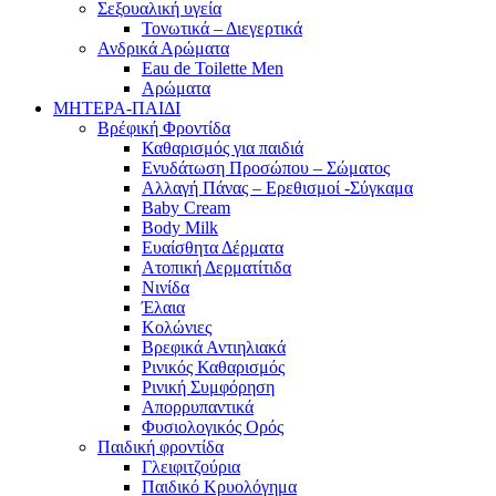
Σεξουαλική υγεία
Τονωτικά – Διεγερτικά
Ανδρικά Αρώματα
Eau de Toilette Men
Αρώματα
ΜΗΤΕΡΑ-ΠΑΙΔΙ
Βρέφική Φροντίδα
Καθαρισμός για παιδιά
Ενυδάτωση Προσώπου – Σώματος
Αλλαγή Πάνας – Ερεθισμοί -Σύγκαμα
Baby Cream
Body Milk
Ευαίσθητα Δέρματα
Ατοπική Δερματίτιδα
Νινίδα
Έλαια
Κολώνιες
Βρεφικά Αντιηλιακά
Ρινικός Καθαρισμός
Ρινική Συμφόρηση
Απορρυπαντικά
Φυσιολογικός Ορός
Παιδική φροντίδα
Γλειφιτζούρια
Παιδικό Κρυολόγημα