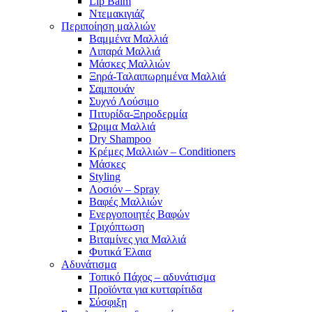
Lip Balm
Ντεμακιγιάζ
Περιποίηση μαλλιών
Βαμμένα Μαλλιά
Λιπαρά Μαλλιά
Μάσκες Μαλλιών
Ξηρά-Ταλαιπωρημένα Μαλλιά
Σαμπουάν
Συχνό Λούσιμο
Πιτυρίδα-Ξηροδερμία
Ώριμα Μαλλιά
Dry Shampoo
Κρέμες Μαλλιών – Conditioners
Μάσκες
Styling
Λοσιόν – Spray
Βαφές Μαλλιών
Ενεργοποιητές Βαφών
Τριχόπτωση
Βιταμίνες για Μαλλιά
Φυτικά Έλαια
Αδυνάτισμα
Τοπικό Πάχος – αδυνάτισμα
Προϊόντα για κυτταρίτιδα
Σύσφιξη