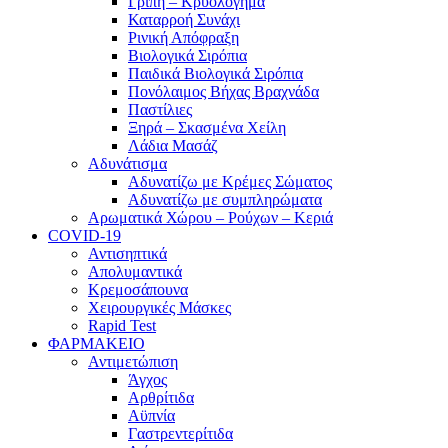
Γρίπη – Κρυολόγημα
Καταρροή Συνάχι
Ρινική Απόφραξη
Βιολογικά Σιρόπια
Παιδικά Βιολογικά Σιρόπια
Πονόλαιμος Βήχας Βραχνάδα
Παστίλιες
Ξηρά – Σκασμένα Χείλη
Λάδια Μασάζ
Αδυνάτισμα
Αδυνατίζω με Κρέμες Σώματος
Αδυνατίζω με συμπληρώματα
Αρωματικά Χώρου – Ρούχων – Κεριά
COVID-19
Αντισηπτικά
Απολυμαντικά
Κρεμοσάπουνα
Χειρουργικές Μάσκες
Rapid Test
ΦΑΡΜΑΚΕΙΟ
Αντιμετώπιση
Άγχος
Αρθρίτιδα
Αϋπνία
Γαστρεντερίτιδα