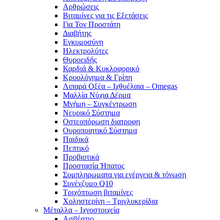
Αρθρώσεις
Βιταμίνες για τις Εξετάσεις
Για Τον Προστάτη
Διαβήτης
Εγκυμοσύνη
Ηλεκτρολύτες
Θυροειδής
Καρδιά & Κυκλοφορικό
Κρυολόγημα & Γρίπη
Λιπαρά Οξέα – Ιχθυέλαια – Omegas
Μαλλία Νύχια Δέρμα
Μνήμη – Συγκέντρωση
Νευρικό Σύστημα
Οστεοπόρωση διατροφη
Ουροποιητικό Σύστημα
Παιδικά
Πεπτικό
Προβιοτικά
Προστασία Ήπατος
Συμπληρωματα για ενέργεια & τόνωση
Συνένζυμο Q10
Τριχόπτωση βιταμίνες
Χοληστερίνη – Τριγλυκερίδια
Μέταλλα – Ιχνοστοιχεία
Ασβέστιο