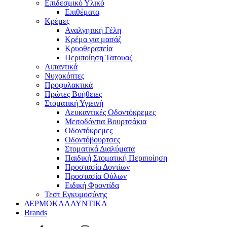
Επιδεσμικό Υλικό
Επιθέματα
Κρέμες
Αναλγητική Γέλη
Κρέμα για μασάζ
Κρυοθεραπεία
Περιποίηση Τατουαζ
Λιπαντικά
Νυχοκόπτες
Προφυλακτικά
Πρώτες Βοήθειες
Στοματική Υγιεινή
Λευκαντικές Οδοντόκρεμες
Μεσοδόντια Βουρτσάκια
Οδοντόκρεμες
Οδοντόβουρτσες
Στοματικά Διαλύματα
Παιδική Στοματική Περιποίηση
Προστασία Δοντίων
Προστασία Ούλων
Ειδική Φροντίδα
Τεστ Εγκυμοσύνης
ΔΕΡΜΟΚΑΛΛΥΝΤΙΚΑ
Brands