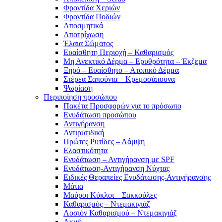
Φροντίδα Χεριών
Φροντίδα Ποδιών
Αποσμητικά
Αποτρίχωση
Έλαια Σώματος
Ευαίσθητη Περιοχή – Καθαρισμός
Μη Ανεκτικό Δέρμα – Ερυθρότητα – Έκζεμα
Ξηρό – Ευαίσθητο – Ατοπικό Δέρμα
Στέρεα Σαπούνια – Κρεμοσάπουνα
Ψωρίαση
Περιποίηση προσώπου
Πακέτα Προσφορών για το πρόσωπο
Ενυδάτωση προσώπου
Αντιγήρανση
Αντιρυτιδική
Πρώτες Ρυτίδες – Λάμψη
Ελαστικότητα
Ενυδάτωση – Αντιγήρανση με SPF
Ενυδάτωση-Αντιγήρανση Νύχτας
Ειδικές Θεραπείες Ενυδάτωσης-Αντιγήρανσης
Μάτια
Μαύροι Κύκλοι – Σακκούλες
Καθαρισμός – Ντεμακιγιάζ
Λοσιόν Καθαρισμού – Ντεμακιγιάζ
Ακμή