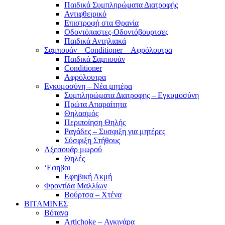
Παιδικά Συμπληρώματα Διατροφής
Αντιφθειρικό
Επιστροφή στα Θρανία
Οδοντόπαστες-Οδοντόβουρτσες
Παιδικά Αντηλιακά
Σαμπουάν – Conditioner – Αφρόλουτρα
Παιδικά Σαμπουάν
Conditioner
Αφρόλουτρα
Εγκυμοσύνη – Νέα μητέρα
Συμπληρώματα Διατροφης – Εγκυμοσύνη
Πρώτα Απαραίτητα
Θηλασμός
Περιποίηση Θηλής
Ραγάδες – Συσφιξη για μητέρες
Σύσφιξη Στήθους
Αξεσουάρ μωρού
Θηλές
‘Εφηβοι
Εφηβική Ακμή
Φροντίδα Μαλλίων
Βούρτσα – Χτένα
ΒΙΤΑΜΙΝΕΣ
Βότανα
Artichoke – Αγκινάρα