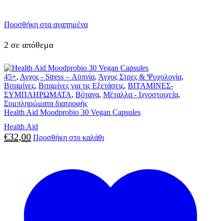
Προσθήκη στα αγαπημένα
2 σε απόθεμα
45+
,
Αγχος - Stress – Αϋπνία
,
Άγχος Στρες & Ψυχολογία
,
Βιταμίνες
,
Βιταμίνες για τις Εξετάσεις
,
ΒΙΤΑΜΙΝΕΣ-
ΣΥΜΠΛΗΡΩΜΑΤΑ
,
Βότανα
,
Μέταλλα - Ιχνοστοιχεία
,
Συμπληρώματα διατροφής
Health Aid Moodprobio 30 Vegan Capsules
Health Aid
€
32,00
Προσθήκη στο καλάθι