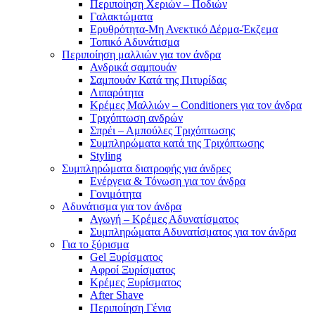
Περιποίηση Χεριών – Ποδιών
Γαλακτώματα
Ερυθρότητα-Μη Ανεκτικό Δέρμα-Έκζεμα
Τοπικό Αδυνάτισμα
Περιποίηση μαλλιών για τον άνδρα
Ανδρικά σαμπουάν
Σαμπουάν Κατά της Πιτυρίδας
Λιπαρότητα
Κρέμες Μαλλιών – Conditioners για τον άνδρα
Τριχόπτωση ανδρών
Σπρέι – Αμπούλες Τριχόπτωσης
Συμπληρώματα κατά της Τριχόπτωσης
Styling
Συμπληρώματα διατροφής για άνδρες
Ενέργεια & Τόνωση για τον άνδρα
Γονιμότητα
Αδυνάτισμα για τον άνδρα
Αγωγή – Κρέμες Αδυνατίσματος
Συμπληρώματα Αδυνατίσματος για τον άνδρα
Για το ξύρισμα
Gel Ξυρίσματος
Αφροί Ξυρίσματος
Κρέμες Ξυρίσματος
After Shave
Περιποίηση Γένια