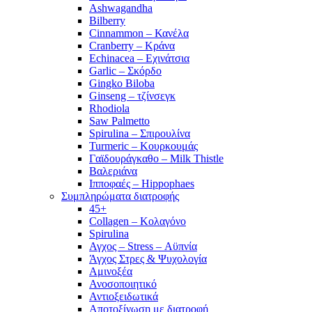
Ashwagandha
Bilberry
Cinnammon – Κανέλα
Cranberry – Κράνα
Echinacea – Εχινάτσια
Garlic – Σκόρδο
Gingko Biloba
Ginseng – τζίνσεγκ
Rhodiola
Saw Palmetto
Spirulina – Σπιρουλίνα
Turmeric – Κουρκουμάς
Γαϊδουράγκαθο – Milk Thistle
Βαλεριάνα
Ιπποφαές – Hippophaes
Συμπληρώματα διατροφής
45+
Collagen – Κολαγόνο
Spirulina
Αγχος – Stress – Αϋπνία
Άγχος Στρες & Ψυχολογία
Αμινοξέα
Ανοσοποιητικό
Αντιοξειδωτικά
Αποτοξίνωση με διατροφή