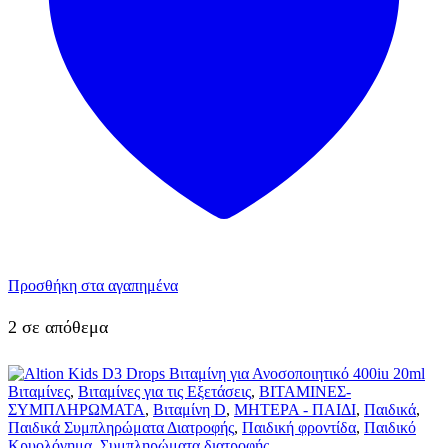
Προσθήκη στα αγαπημένα
2 σε απόθεμα
Βιταμίνες
,
Βιταμίνες για τις Εξετάσεις
,
ΒΙΤΑΜΙΝΕΣ-
ΣΥΜΠΛΗΡΩΜΑΤΑ
,
Βιταμίνη D
,
ΜΗΤΕΡΑ - ΠΑΙΔΙ
,
Παιδικά
,
Παιδικά Συμπληρώματα Διατροφής
,
Παιδική φροντίδα
,
Παιδικό
Κρυολόγημα
,
Συμπληρώματα διατροφής