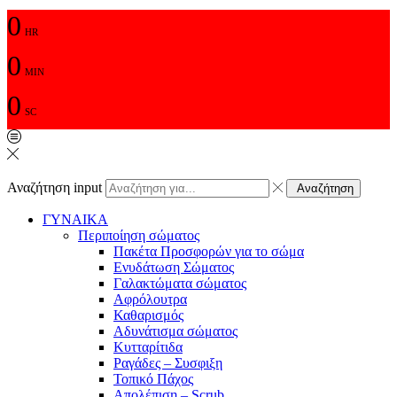
0
HR
0
MIN
0
SC
Αναζήτηση input
Αναζήτηση
ΓΥΝΑΙΚΑ
Περιποίηση σώματος
Πακέτα Προσφορών για το σώμα
Ενυδάτωση Σώματος
Γαλακτώματα σώματος
Αφρόλουτρα
Καθαρισμός
Αδυνάτισμα σώματος
Κυτταρίτιδα
Ραγάδες – Συσφιξη
Τοπικό Πάχος
Απολέπιση – Scrub