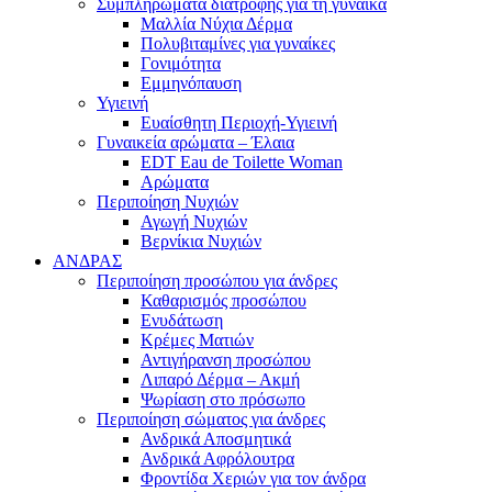
Συμπληρώματα διατροφής για τη γυναίκα
Μαλλία Νύχια Δέρμα
Πολυβιταμίνες για γυναίκες
Γονιμότητα
Εμμηνόπαυση
Υγιεινή
Ευαίσθητη Περιοχή-Υγιεινή
Γυναικεία αρώματα – Έλαια
EDT Eau de Toilette Woman
Αρώματα
Περιποίηση Νυχιών
Αγωγή Νυχιών
Βερνίκια Νυχιών
ΑΝΔΡΑΣ
Περιποίηση προσώπου για άνδρες
Καθαρισμός προσώπου
Ενυδάτωση
Κρέμες Ματιών
Αντιγήρανση προσώπου
Λιπαρό Δέρμα – Ακμή
Ψωρίαση στο πρόσωπο
Περιποίηση σώματος για άνδρες
Ανδρικά Αποσμητικά
Ανδρικά Αφρόλουτρα
Φροντίδα Χεριών για τον άνδρα