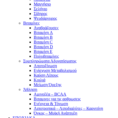
Μαγνήσιο
Σελήνιο
Σίδηρος
Ψευδάργυρος
Βιταμίνες
Αναβράζουσες
Βιταμίνη A
Βιταμίνη B
Βιταμίνη C
Βιταμίνη D
Βιταμίνη E
Πολυβιταμίνες
Συμπληρώματα Αδυνατίσματος
Αποτοξίνωση
Ενίσχυση Μεταβολισμού
Καύση Λίπους
Κοιλιά
Μείωση Όρεξης
Άθληση
Αμινοξέα – BCAA
Βιταμινες για τις αρθρωσεις
Ενέργεια & Τόνωση
Λιποτροπικά – Λιποδιαλύτες – Καρνιτίνη
Όγκος – Μυϊκή Ανάπτυξη
ΕΠΟΧΙΑΚΑ