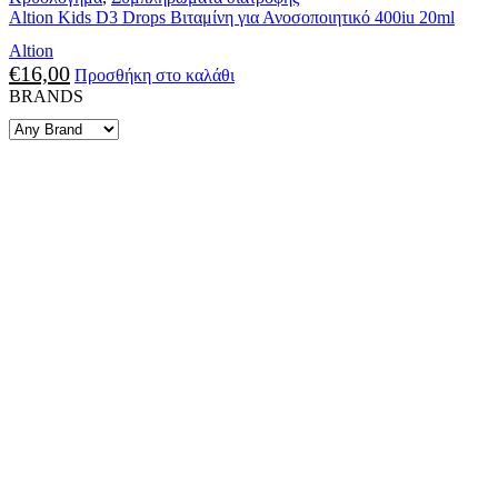
Altion Kids D3 Drops Βιταμίνη για Ανοσοποιητικό 400iu 20ml
Altion
€
16,00
Προσθήκη στο καλάθι
BRANDS