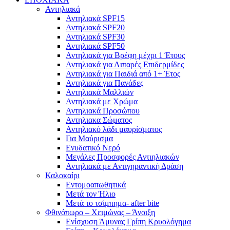
Αντηλιακά
Αντηλιακά SPF15
Αντηλιακά SPF20
Αντηλιακά SPF30
Αντηλιακά SPF50
Αντηλιακά για Βρέφη μέχρι 1 Έτους
Αντηλιακά για Λιπαρές Επιδερμίδες
Αντηλιακά για Παιδιά από 1+ Έτος
Αντηλιακά για Πανάδες
Αντηλιακά Μαλλιών
Αντηλιακά με Χρώμα
Αντηλιακά Προσώπου
Αντηλιακα Σώματος
Αντηλιακό λάδι μαυρίσματος
Για Μαύρισμα
Ενυδατικό Νερό
Μεγάλες Προσφορές Αντιηλιακών
Αντηλιακά με Αντιγηραντική Δράση
Καλοκαίρι
Εντομοαπωθητικά
Μετά τον Ήλιο
Μετά το τσίμπημα- after bite
Φθινόπωρο – Χειμώνας – Άνοιξη
Ενίσχυση Άμυνας Γρίπη Κρυολόγημα