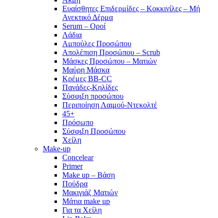
Ευαίσθητες Επιδερμίδες – Κοκκινίλες – Μή
Ανεκτικό Δέρμα
Serum – Οροί
Λάδια
Αμπούλες Προσώπου
Απολέπιση Προσώπου – Scrub
Μάσκες Προσώπου – Ματιών
Μαύρη Μάσκα
Κρέμες BB-CC
Πανάδες-Κηλίδες
Σύσφιξη προσώπου
Περιποίηση Λαιμού-Ντεκολτέ
45+
Πρόσωπο
Σύσφιξη Προσώπου
Χείλη
Make-up
Concelear
Primer
Make up – Βάση
Πούδρα
Μακιγιάζ Ματιών
Μάτια make up
Για τα Χείλη