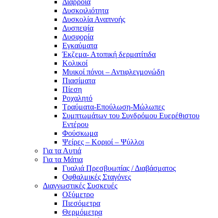
Διάρροια
Δυσκοιλιότητα
Δυσκολία Αναπνοής
Δυσπεψία
Δυσφορία
Εγκαύματα
Έκζεμα- Ατοπική δερματίτιδα
Κολικοί
Μυικοί πόνοι – Αντιφλεγμονώδη
Πιασίματα
Πίεση
Ροχαλητό
Τραύματα-Επούλωση-Μώλωπες
Συμπτωμάτων του Συνδρόμου Ευερέθιστου
Εντέρου
Φούσκωμα
Ψείρες – Κοριοί – Ψύλλοι
Για τα Αυτιά
Για τα Μάτια
Γυαλιά Πρεσβυωπίας / Διαβάσματος
Οφθαλμικές Σταγόνες
Διαγνωστικές Συσκευές
Οξύμετρο
Πιεσόμετρα
Θερμόμετρα