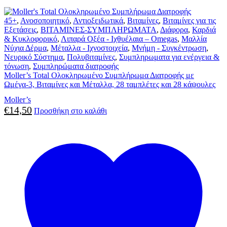
45+
,
Ανοσοποιητικό
,
Αντιοξειδωτικά
,
Βιταμίνες
,
Βιταμίνες για τις
Εξετάσεις
,
ΒΙΤΑΜΙΝΕΣ-ΣΥΜΠΛΗΡΩΜΑΤΑ
,
Διάφορα
,
Καρδιά
& Κυκλοφορικό
,
Λιπαρά Οξέα - Ιχθυέλαια – Omegas
,
Μαλλία
Νύχια Δέρμα
,
Μέταλλα - Ιχνοστοιχεία
,
Μνήμη - Συγκέντρωση
,
Νευρικό Σύστημα
,
Πολυβιταμίνες
,
Συμπληρωματα για ενέργεια &
τόνωση
,
Συμπληρώματα διατροφής
Moller’s Total Ολοκληρωμένο Συμπλήρωμα Διατροφής με
Ωμέγα-3, Βιταμίνες και Μέταλλα, 28 ταμπλέτες και 28 κάψουλες
Moller’s
€
14,50
Προσθήκη στο καλάθι