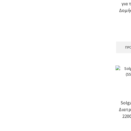
για 
Δομή
ΠΡΟ
Solg
Διατρ
2200