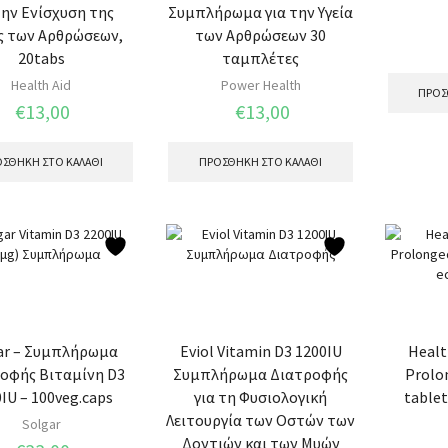
την Ενίσχυση της
Συμπλήρωμα για την Υγεία
ς των Αρθρώσεων,
των Αρθρώσεων 30
20tabs
ταμπλέτες
Health Aid
Power Health
ΠΡΟΣ
€
13,00
€
13,00
ΣΘΉΚΗ ΣΤΟ ΚΑΛΆΘΙ
ΠΡΟΣΘΉΚΗ ΣΤΟ ΚΑΛΆΘΙ
ar – Συμπλήρωμα
Eviol Vitamin D3 1200IU
Healt
οφής Βιταμίνη D3
Συμπλήρωμα Διατροφής
Prolo
IU – 100veg.caps
για τη Φυσιολογική
table
Λειτουργία των Οστών των
Solgar
Δοντιών και των Μυών