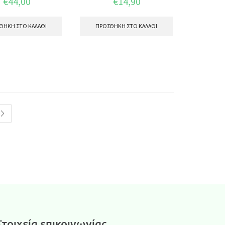
€
44,00
€
14,90
ΘΉΚΗ ΣΤΟ ΚΑΛΆΘΙ
ΠΡΟΣΘΉΚΗ ΣΤΟ ΚΑΛΆΘΙ
Στοιχεία επικοινωνίας