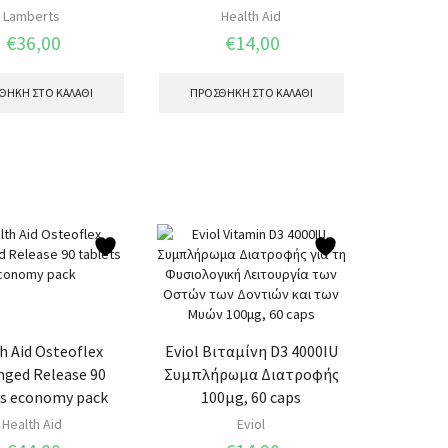
Lamberts
Health Aid
€
36,00
€
14,00
ΘΉΚΗ ΣΤΟ ΚΑΛΆΘΙ
ΠΡΟΣΘΉΚΗ ΣΤΟ ΚΑΛΆΘΙ
h Aid Osteoflex
Eviol Βιταμίνη D3 4000IU
nged Release 90
Συμπλήρωμα Διατροφής
ts economy pack
100μg, 60 caps
Health Aid
Eviol