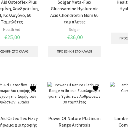
 Aid Osteoflex Plus
Solgar Meta-Flex
Healt
μίνη, Χονδροϊτίνη,
Glucosamine Hyaluronic
Hyal
, Κολλαγόνο, 60
Acid Chondroitin Msm 60
Ταμπλέτες
ταμπλέτες
Health Aid
Solgar
€
25,00
€
36,00
ΠΡΟΣ
ΣΘΉΚΗ ΣΤΟ ΚΑΛΆΘΙ
ΠΡΟΣΘΉΚΗ ΣΤΟ ΚΑΛΆΘΙ
Aid Οsteoflex Fizzy
Power Of Nature Platinum
Lambe
ήρωμα Διατροφής
Range Arthrosis
Comp