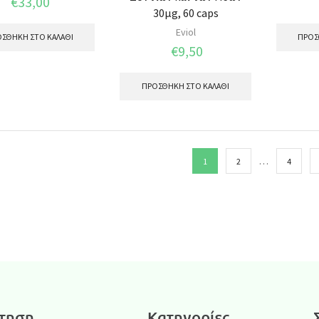
€
33,00
30μg, 60 caps
Eviol
ΣΘΉΚΗ ΣΤΟ ΚΑΛΆΘΙ
ΠΡΟΣ
€
9,50
ΠΡΟΣΘΉΚΗ ΣΤΟ ΚΑΛΆΘΙ
…
1
2
4
τηση
Κατηγορίες