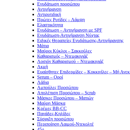
Ενυδάτωση προσώπου
Αντιγήρανση
Αντιρυτιδική
Πρώτες Ρυτίδες – Λάμψη
Ελαστικότητα
Ενυδάτωση – Αντιγήρανση με SPF
Ενυδάτωση-Αντιγήρανση Νύχτας
Ειδικές Θεραπείες Ενυδάτωσης-Αντιγήρανσης
Μάτια
Μαύροι Κύκλοι – Σακκούλες
Καθαρισμός – Ντεμακιγιάζ
Λοσιόν Καθαρισμού – Ντεμακιγιάζ
Ακμή
Ευαίσθητες Επιδερμίδες – Κοκκινίλες – Μή Ανεκ
Serum – Οροί
Λάδια
Αμπούλες Προσώπου
Απολέπιση Προσώπου – Scrub
Μάσκες Προσώπου – Ματιών
Μαύρη Μάσκα
Κρέμες BB-CC
Πανάδες-Κηλίδες
Σύσφιξη προσώπου
Περιποίηση Λαιμού-Ντεκολτέ
45+