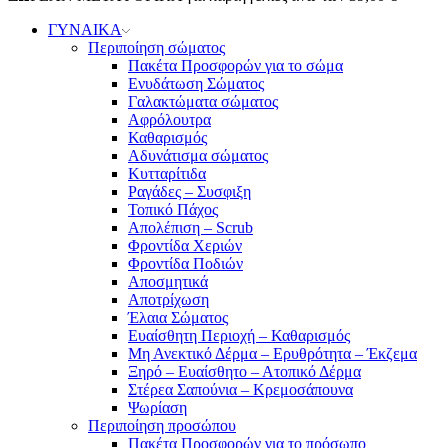
ΓΥΝΑΙΚΑ
Περιποίηση σώματος
Πακέτα Προσφορών για το σώμα
Ενυδάτωση Σώματος
Γαλακτώματα σώματος
Αφρόλουτρα
Καθαρισμός
Αδυνάτισμα σώματος
Κυτταρίτιδα
Ραγάδες – Συσφιξη
Τοπικό Πάχος
Απολέπιση – Scrub
Φροντίδα Χεριών
Φροντίδα Ποδιών
Αποσμητικά
Αποτρίχωση
Έλαια Σώματος
Ευαίσθητη Περιοχή – Καθαρισμός
Μη Ανεκτικό Δέρμα – Ερυθρότητα – Έκζεμα
Ξηρό – Ευαίσθητο – Ατοπικό Δέρμα
Στέρεα Σαπούνια – Κρεμοσάπουνα
Ψωρίαση
Περιποίηση προσώπου
Πακέτα Προσφορών για το πρόσωπο