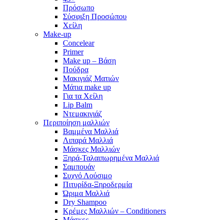
Πρόσωπο
Σύσφιξη Προσώπου
Χείλη
Make-up
Concelear
Primer
Make up – Βάση
Πούδρα
Μακιγιάζ Ματιών
Μάτια make up
Για τα Χείλη
Lip Balm
Ντεμακιγιάζ
Περιποίηση μαλλιών
Βαμμένα Μαλλιά
Λιπαρά Μαλλιά
Μάσκες Μαλλιών
Ξηρά-Ταλαιπωρημένα Μαλλιά
Σαμπουάν
Συχνό Λούσιμο
Πιτυρίδα-Ξηροδερμία
Ώριμα Μαλλιά
Dry Shampoo
Κρέμες Μαλλιών – Conditioners
Μάσκες