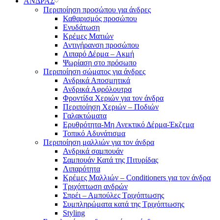
ΑΝΔΡΑΣ
Περιποίηση προσώπου για άνδρες
Καθαρισμός προσώπου
Ενυδάτωση
Κρέμες Ματιών
Αντιγήρανση προσώπου
Λιπαρό Δέρμα – Ακμή
Ψωρίαση στο πρόσωπο
Περιποίηση σώματος για άνδρες
Ανδρικά Αποσμητικά
Ανδρικά Αφρόλουτρα
Φροντίδα Χεριών για τον άνδρα
Περιποίηση Χεριών – Ποδιών
Γαλακτώματα
Ερυθρότητα-Μη Ανεκτικό Δέρμα-Έκζεμα
Τοπικό Αδυνάτισμα
Περιποίηση μαλλιών για τον άνδρα
Ανδρικά σαμπουάν
Σαμπουάν Κατά της Πιτυρίδας
Λιπαρότητα
Κρέμες Μαλλιών – Conditioners για τον άνδρα
Τριχόπτωση ανδρών
Σπρέι – Αμπούλες Τριχόπτωσης
Συμπληρώματα κατά της Τριχόπτωσης
Styling