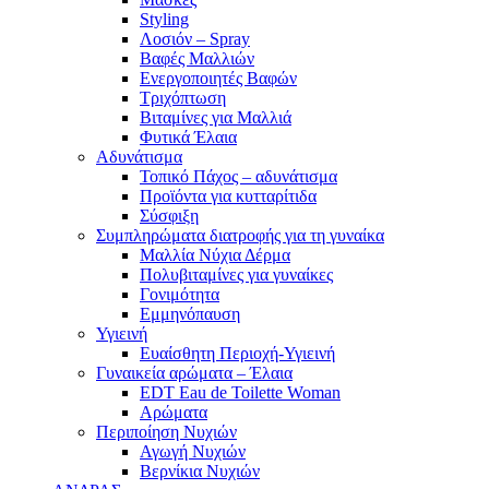
Styling
Λοσιόν – Spray
Βαφές Μαλλιών
Ενεργοποιητές Βαφών
Τριχόπτωση
Βιταμίνες για Μαλλιά
Φυτικά Έλαια
Αδυνάτισμα
Τοπικό Πάχος – αδυνάτισμα
Προϊόντα για κυτταρίτιδα
Σύσφιξη
Συμπληρώματα διατροφής για τη γυναίκα
Μαλλία Νύχια Δέρμα
Πολυβιταμίνες για γυναίκες
Γονιμότητα
Εμμηνόπαυση
Υγιεινή
Ευαίσθητη Περιοχή-Υγιεινή
Γυναικεία αρώματα – Έλαια
EDT Eau de Toilette Woman
Αρώματα
Περιποίηση Νυχιών
Αγωγή Νυχιών
Βερνίκια Νυχιών