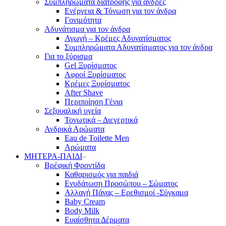
Συμπληρώματα διατροφής για άνδρες
Ενέργεια & Τόνωση για τον άνδρα
Γονιμότητα
Αδυνάτισμα για τον άνδρα
Αγωγή – Κρέμες Αδυνατίσματος
Συμπληρώματα Αδυνατίσματος για τον άνδρα
Για το ξύρισμα
Gel Ξυρίσματος
Αφροί Ξυρίσματος
Κρέμες Ξυρίσματος
After Shave
Περιποίηση Γένια
Σεξουαλική υγεία
Τονωτικά – Διεγερτικά
Ανδρικά Αρώματα
Eau de Toilette Men
Αρώματα
ΜΗΤΕΡΑ-ΠΑΙΔΙ
Βρέφική Φροντίδα
Καθαρισμός για παιδιά
Ενυδάτωση Προσώπου – Σώματος
Αλλαγή Πάνας – Ερεθισμοί -Σύγκαμα
Baby Cream
Body Milk
Ευαίσθητα Δέρματα