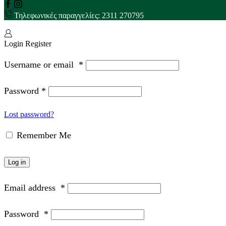
Τηλεφωνικές παραγγελίες: 2311 270795
Login
Register
Username or email
*
Password
*
Lost password?
Remember Me
Log in
Email address
*
Password
*