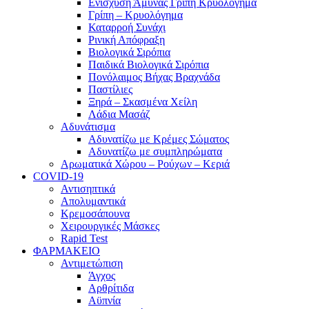
Ενίσχυση Άμυνας Γρίπη Κρυολόγημα
Γρίπη – Κρυολόγημα
Καταρροή Συνάχι
Ρινική Απόφραξη
Βιολογικά Σιρόπια
Παιδικά Βιολογικά Σιρόπια
Πονόλαιμος Βήχας Βραχνάδα
Παστίλιες
Ξηρά – Σκασμένα Χείλη
Λάδια Μασάζ
Αδυνάτισμα
Αδυνατίζω με Κρέμες Σώματος
Αδυνατίζω με συμπληρώματα
Αρωματικά Χώρου – Ρούχων – Κεριά
COVID-19
Αντισηπτικά
Απολυμαντικά
Κρεμοσάπουνα
Χειρουργικές Μάσκες
Rapid Test
ΦΑΡΜΑΚΕΙΟ
Αντιμετώπιση
Άγχος
Αρθρίτιδα
Αϋπνία