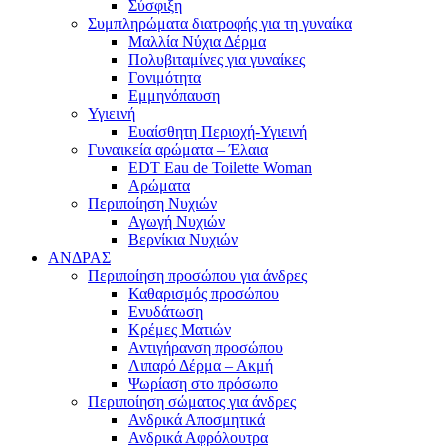
Σύσφιξη
Συμπληρώματα διατροφής για τη γυναίκα
Μαλλία Νύχια Δέρμα
Πολυβιταμίνες για γυναίκες
Γονιμότητα
Εμμηνόπαυση
Υγιεινή
Ευαίσθητη Περιοχή-Υγιεινή
Γυναικεία αρώματα – Έλαια
EDT Eau de Toilette Woman
Αρώματα
Περιποίηση Νυχιών
Αγωγή Νυχιών
Βερνίκια Νυχιών
ΑΝΔΡΑΣ
Περιποίηση προσώπου για άνδρες
Καθαρισμός προσώπου
Ενυδάτωση
Κρέμες Ματιών
Αντιγήρανση προσώπου
Λιπαρό Δέρμα – Ακμή
Ψωρίαση στο πρόσωπο
Περιποίηση σώματος για άνδρες
Ανδρικά Αποσμητικά
Ανδρικά Αφρόλουτρα