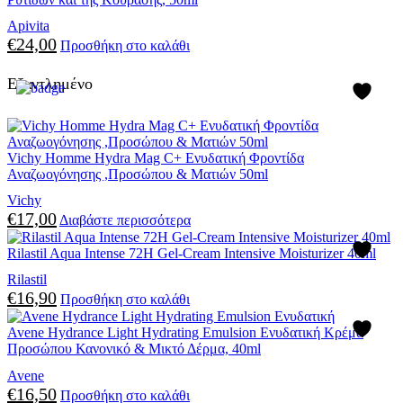
Apivita
€
24,00
Προσθήκη στο καλάθι
Εξαντλημένο
Vichy Homme Hydra Mag C+ Ενυδατική Φροντίδα
Αναζωογόνησης ,Προσώπου & Ματιών 50ml
Vichy
€
17,00
Διαβάστε περισσότερα
Rilastil Aqua Intense 72H Gel-Cream Intensive Moisturizer 40ml
Rilastil
€
16,90
Προσθήκη στο καλάθι
Avene Hydrance Light Hydrating Emulsion Ενυδατική Κρέμα
Προσώπου Κανονικό & Μικτό Δέρμα, 40ml
Avene
€
16,50
Προσθήκη στο καλάθι