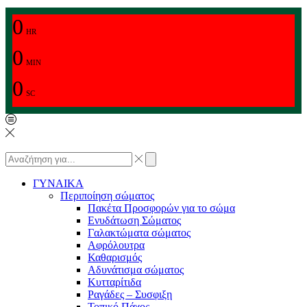
0
HR
0
MIN
0
SC
ΓΥΝΑΙΚΑ
Περιποίηση σώματος
Πακέτα Προσφορών για το σώμα
Ενυδάτωση Σώματος
Γαλακτώματα σώματος
Αφρόλουτρα
Καθαρισμός
Αδυνάτισμα σώματος
Κυτταρίτιδα
Ραγάδες – Συσφιξη
Τοπικό Πάχος