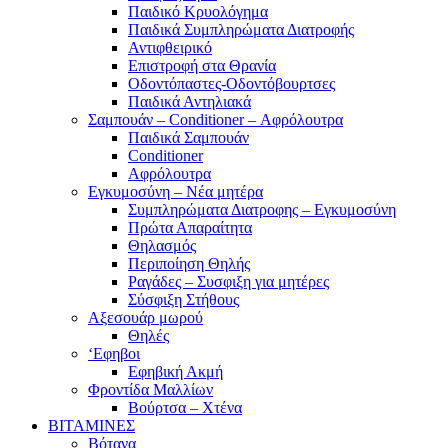
Παιδικό Κρυολόγημα
Παιδικά Συμπληρώματα Διατροφής
Αντιφθειρικό
Επιστροφή στα Θρανία
Οδοντόπαστες-Οδοντόβουρτσες
Παιδικά Αντηλιακά
Σαμπουάν – Conditioner – Αφρόλουτρα
Παιδικά Σαμπουάν
Conditioner
Αφρόλουτρα
Εγκυμοσύνη – Νέα μητέρα
Συμπληρώματα Διατροφης – Εγκυμοσύνη
Πρώτα Απαραίτητα
Θηλασμός
Περιποίηση Θηλής
Ραγάδες – Συσφιξη για μητέρες
Σύσφιξη Στήθους
Αξεσουάρ μωρού
Θηλές
‘Εφηβοι
Εφηβική Ακμή
Φροντίδα Μαλλίων
Βούρτσα – Χτένα
ΒΙΤΑΜΙΝΕΣ
Βότανα