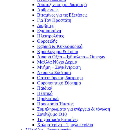
Αποτοξίνωση με διατροφή
Αρθρώσεις
Βιταμίνες για τις Εξετάσεις
Για Τον Προστάτη
Διαβήτης
Εγκυμοσύνη
Ηλεκτρολύτες
Θυροειδής
Καρδιά & Κυκλοφορικό
Κρυολόγημα & Γρίπη
Λιπαρά Οξέα – Ιχθυέλαια – Omegas
Μαλλία Νύχια Δέρμα
Μνήμη – Συγκέντρωση
Νευρικό Σύστημα
Οστεοπόρωση διατροφη
Ουροποιητικό Σύστημα
Παιδικά
Πεπτικό
Προβιοτικά
Προστασία Ήπατος
Συμπληρωματα για ενέργεια & τόνωση
Συνένζυμο Q10
Τριχόπτωση βιταμίνες
Χοληστερίνη – Τριγλυκερίδια
Μέταλλα – Ιχνοστοιχεία