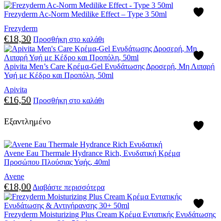
Frezyderm Ac-Norm Medilike Effect – Type 3 50ml
Frezyderm
€
18,30
Προσθήκη στο καλάθι
Apivita Men’s Care Κρέμα-Gel Ενυδάτωσης Δροσερή, Μη Λιπαρή
Υφή με Κέδρο και Προπόλη, 50ml
Apivita
€
16,50
Προσθήκη στο καλάθι
Εξαντλημένο
Avene Eau Thermale Hydrance Rich, Ενυδατική Κρέμα
Προσώπου Πλούσιας Υφής, 40ml
Avene
€
18,00
Διαβάστε περισσότερα
Frezyderm Moisturizing Plus Cream Κρέμα Εντατικής Ενυδάτωσης