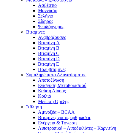
Ασβέστιο
Μαγνήσιο
Σελήνιο
Σίδηρος
Ψευδάργυρος
Βιταμίνες
Αναβράζουσες
Βιταμίνη A
Βιταμίνη B
Βιταμίνη C
Βιταμίνη D
Βιταμίνη E
Πολυβιταμίνες
Συμπληρώματα Αδυνατίσματος
Αποτοξίνωση
Ενίσχυση Μεταβολισμού
Καύση Λίπους
Κοιλιά
Μείωση Όρεξης
Άθληση
Αμινοξέα – BCAA
Βιταμινες για τις αρθρωσεις
Ενέργεια & Τόνωση
Λιποτροπικά – Λιποδιαλύτες – Καρνιτίνη