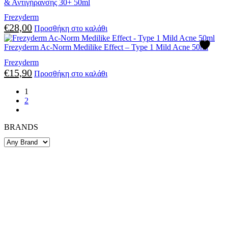
& Αντιγήρανσης 30+ 50ml
Frezyderm
€
28,00
Προσθήκη στο καλάθι
Frezyderm Ac-Norm Medilike Effect – Type 1 Mild Acne 50ml
Frezyderm
€
15,90
Προσθήκη στο καλάθι
1
2
BRANDS