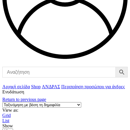
Αρχική σελίδα
Shop
ΑΝΔΡΑΣ
Περιποίηση προσώπου για άνδρες
Ενυδάτωση
Return to previous page
View as:
Grid
List
Show