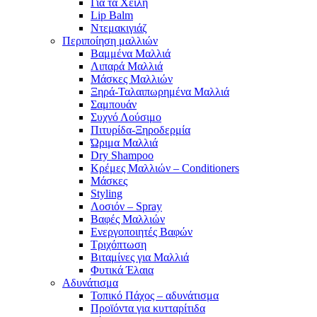
Για τα Χείλη
Lip Balm
Ντεμακιγιάζ
Περιποίηση μαλλιών
Βαμμένα Μαλλιά
Λιπαρά Μαλλιά
Μάσκες Μαλλιών
Ξηρά-Ταλαιπωρημένα Μαλλιά
Σαμπουάν
Συχνό Λούσιμο
Πιτυρίδα-Ξηροδερμία
Ώριμα Μαλλιά
Dry Shampoo
Κρέμες Μαλλιών – Conditioners
Μάσκες
Styling
Λοσιόν – Spray
Βαφές Μαλλιών
Ενεργοποιητές Βαφών
Τριχόπτωση
Βιταμίνες για Μαλλιά
Φυτικά Έλαια
Αδυνάτισμα
Τοπικό Πάχος – αδυνάτισμα
Προϊόντα για κυτταρίτιδα