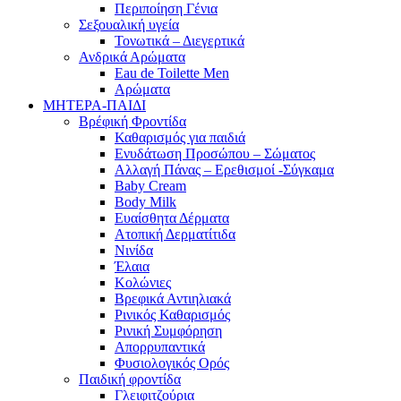
Περιποίηση Γένια
Σεξουαλική υγεία
Τονωτικά – Διεγερτικά
Ανδρικά Αρώματα
Eau de Toilette Men
Αρώματα
ΜΗΤΕΡΑ-ΠΑΙΔΙ
Βρέφική Φροντίδα
Καθαρισμός για παιδιά
Ενυδάτωση Προσώπου – Σώματος
Αλλαγή Πάνας – Ερεθισμοί -Σύγκαμα
Baby Cream
Body Milk
Ευαίσθητα Δέρματα
Ατοπική Δερματίτιδα
Νινίδα
Έλαια
Κολώνιες
Βρεφικά Αντιηλιακά
Ρινικός Καθαρισμός
Ρινική Συμφόρηση
Απορρυπαντικά
Φυσιολογικός Ορός
Παιδική φροντίδα
Γλειφιτζούρια