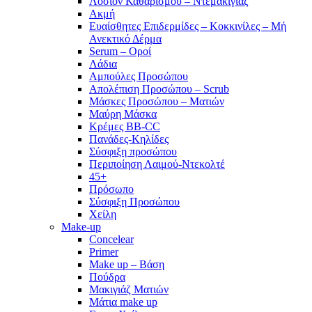
Λοσιόν Καθαρισμού – Ντεμακιγιάζ
Ακμή
Ευαίσθητες Επιδερμίδες – Κοκκινίλες – Μή
Ανεκτικό Δέρμα
Serum – Οροί
Λάδια
Αμπούλες Προσώπου
Απολέπιση Προσώπου – Scrub
Μάσκες Προσώπου – Ματιών
Μαύρη Μάσκα
Κρέμες BB-CC
Πανάδες-Κηλίδες
Σύσφιξη προσώπου
Περιποίηση Λαιμού-Ντεκολτέ
45+
Πρόσωπο
Σύσφιξη Προσώπου
Χείλη
Make-up
Concelear
Primer
Make up – Βάση
Πούδρα
Μακιγιάζ Ματιών
Μάτια make up