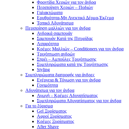
Φροντίδα Χεριών για τον άνδρα
Περιποίηση Χεριών – Ποδιών
Γαλακτώματα
Ερυθρότητα-Μη Ανεκτικό Δέρμα-Έκζεμα
Τοπικό Αδυνάτισμα
Περιποίηση μαλλιών για τον άνδρα
Ανδρικά σαμπουάν
Σαμπουάν Κατά της Πιτυρίδας
Λιπαρότητα
Κρέμες Μαλλιών – Conditioners για τον άνδρα
Τριχόπτωση ανδρών
Σπρέι – Αμπούλες Τριχόπτωσης
Συμπληρώματα κατά της Τριχόπτωσης
Styling
Συμπληρώματα διατροφής για άνδρες
Ενέργεια & Τόνωση για τον άνδρα
Γονιμότητα
Αδυνάτισμα για τον άνδρα
Αγωγή – Κρέμες Αδυνατίσματος
Συμπληρώματα Αδυνατίσματος για τον άνδρα
Για το ξύρισμα
Gel Ξυρίσματος
Αφροί Ξυρίσματος
Κρέμες Ξυρίσματος
After Shave