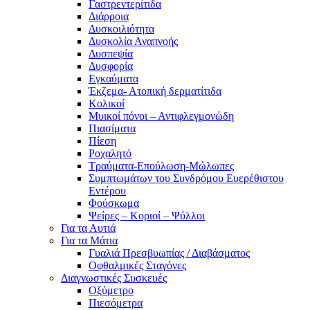
Γαστρεντερίτιδα
Διάρροια
Δυσκοιλιότητα
Δυσκολία Αναπνοής
Δυσπεψία
Δυσφορία
Εγκαύματα
Έκζεμα- Ατοπική δερματίτιδα
Κολικοί
Μυικοί πόνοι – Αντιφλεγμονώδη
Πιασίματα
Πίεση
Ροχαλητό
Τραύματα-Επούλωση-Μώλωπες
Συμπτωμάτων του Συνδρόμου Ευερέθιστου
Εντέρου
Φούσκωμα
Ψείρες – Κοριοί – Ψύλλοι
Για τα Αυτιά
Για τα Μάτια
Γυαλιά Πρεσβυωπίας / Διαβάσματος
Οφθαλμικές Σταγόνες
Διαγνωστικές Συσκευές
Οξύμετρο
Πιεσόμετρα