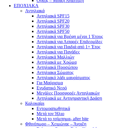
Όγκος – Μυϊκή Ανάπτυξη
ΕΠΟΧΙΑΚΑ
Αντηλιακά
Αντηλιακά SPF15
Αντηλιακά SPF20
Αντηλιακά SPF30
Αντηλιακά SPF50
Αντηλιακά για Βρέφη μέχρι 1 Έτους
Αντηλιακά για Λιπαρές Επιδερμίδες
Αντηλιακά για Παιδιά από 1+ Έτος
Αντηλιακά για Πανάδες
Αντηλιακά Μαλλιών
Αντηλιακά με Χρώμα
Αντηλιακά Προσώπου
Αντηλιακα Σώματος
Αντηλιακό λάδι μαυρίσματος
Για Μαύρισμα
Ενυδατικό Νερό
Μεγάλες Προσφορές Αντιηλιακών
Αντηλιακά με Αντιγηραντική Δράση
Καλοκαίρι
Εντομοαπωθητικά
Μετά τον Ήλιο
Μετά το τσίμπημα- after bite
Φθινόπωρο – Χειμώνας – Άνοιξη