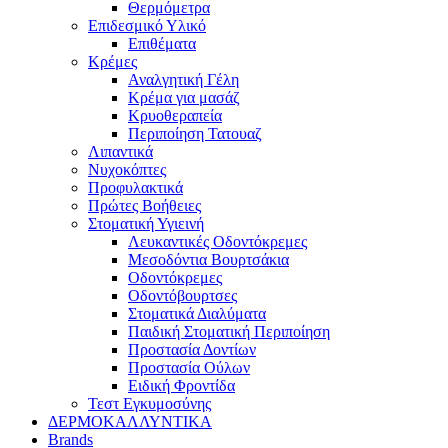
Θερμόμετρα
Επιδεσμικό Υλικό
Επιθέματα
Κρέμες
Αναλγητική Γέλη
Κρέμα για μασάζ
Κρυοθεραπεία
Περιποίηση Τατουαζ
Λιπαντικά
Νυχοκόπτες
Προφυλακτικά
Πρώτες Βοήθειες
Στοματική Υγιεινή
Λευκαντικές Οδοντόκρεμες
Μεσοδόντια Βουρτσάκια
Οδοντόκρεμες
Οδοντόβουρτσες
Στοματικά Διαλύματα
Παιδική Στοματική Περιποίηση
Προστασία Δοντίων
Προστασία Ούλων
Ειδική Φροντίδα
Τεστ Εγκυμοσύνης
ΔΕΡΜΟΚΑΛΛΥΝΤΙΚΑ
Brands