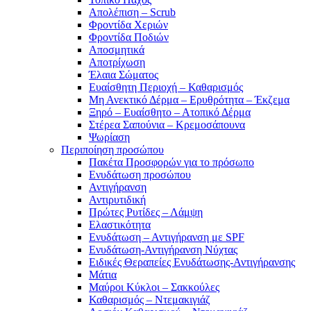
Απολέπιση – Scrub
Φροντίδα Χεριών
Φροντίδα Ποδιών
Αποσμητικά
Αποτρίχωση
Έλαια Σώματος
Ευαίσθητη Περιοχή – Καθαρισμός
Μη Ανεκτικό Δέρμα – Ερυθρότητα – Έκζεμα
Ξηρό – Ευαίσθητο – Ατοπικό Δέρμα
Στέρεα Σαπούνια – Κρεμοσάπουνα
Ψωρίαση
Περιποίηση προσώπου
Πακέτα Προσφορών για το πρόσωπο
Ενυδάτωση προσώπου
Αντιγήρανση
Αντιρυτιδική
Πρώτες Ρυτίδες – Λάμψη
Ελαστικότητα
Ενυδάτωση – Αντιγήρανση με SPF
Ενυδάτωση-Αντιγήρανση Νύχτας
Ειδικές Θεραπείες Ενυδάτωσης-Αντιγήρανσης
Μάτια
Μαύροι Κύκλοι – Σακκούλες
Καθαρισμός – Ντεμακιγιάζ