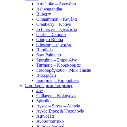
Artichoke – Αγκινάρα
Ashwagandha
Bilberry
Cinnammon – Κανέλα
Cranberry – Κράνα
Echinacea – Εχινάτσια
Garlic – Σκόρδο
Gingko Biloba
Ginseng – τζίνσεγκ
Rhodiola
Saw Palmetto
Spirulina – Σπιρουλίνα
Turmeric – Κουρκουμάς
Γαϊδουράγκαθο – Milk Thistle
Βαλεριάνα
Ιπποφαές – Hippophaes
Συμπληρώματα διατροφής
45+
Collagen – Κολαγόνο
Spirulina
Αγχος – Stress – Αϋπνία
Άγχος Στρες & Ψυχολογία
Αμινοξέα
Ανοσοποιητικό
Αντιοξειδωτικά