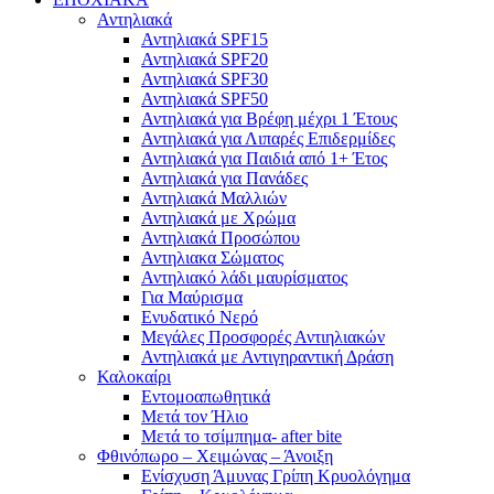
Αντηλιακά
Αντηλιακά SPF15
Αντηλιακά SPF20
Αντηλιακά SPF30
Αντηλιακά SPF50
Αντηλιακά για Βρέφη μέχρι 1 Έτους
Αντηλιακά για Λιπαρές Επιδερμίδες
Αντηλιακά για Παιδιά από 1+ Έτος
Αντηλιακά για Πανάδες
Αντηλιακά Μαλλιών
Αντηλιακά με Χρώμα
Αντηλιακά Προσώπου
Αντηλιακα Σώματος
Αντηλιακό λάδι μαυρίσματος
Για Μαύρισμα
Ενυδατικό Νερό
Μεγάλες Προσφορές Αντιηλιακών
Αντηλιακά με Αντιγηραντική Δράση
Καλοκαίρι
Εντομοαπωθητικά
Μετά τον Ήλιο
Μετά το τσίμπημα- after bite
Φθινόπωρο – Χειμώνας – Άνοιξη
Ενίσχυση Άμυνας Γρίπη Κρυολόγημα