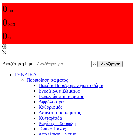
0
HR
0
MIN
0
SC
Αναζήτηση input
Αναζήτηση
ΓΥΝΑΙΚΑ
Περιποίηση σώματος
Πακέτα Προσφορών για το σώμα
Ενυδάτωση Σώματος
Γαλακτώματα σώματος
Αφρόλουτρα
Καθαρισμός
Αδυνάτισμα σώματος
Κυτταρίτιδα
Ραγάδες – Συσφιξη
Τοπικό Πάχος
Απολέπιση – Scrub