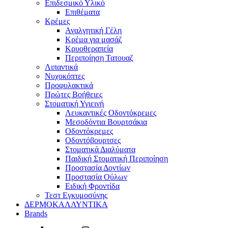
Επιδεσμικό Υλικό
Επιθέματα
Κρέμες
Αναλγητική Γέλη
Κρέμα για μασάζ
Κρυοθεραπεία
Περιποίηση Τατουαζ
Λιπαντικά
Νυχοκόπτες
Προφυλακτικά
Πρώτες Βοήθειες
Στοματική Υγιεινή
Λευκαντικές Οδοντόκρεμες
Μεσοδόντια Βουρτσάκια
Οδοντόκρεμες
Οδοντόβουρτσες
Στοματικά Διαλύματα
Παιδική Στοματική Περιποίηση
Προστασία Δοντίων
Προστασία Ούλων
Ειδική Φροντίδα
Τεστ Εγκυμοσύνης
ΔΕΡΜΟΚΑΛΛΥΝΤΙΚΑ
Brands