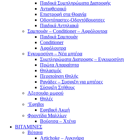
Παιδικά Συμπληρώματα Διατροφής
Αντιφθειρικό
Επιστροφή στα Θρανία
Οδοντόπαστες-Οδοντόβουρτσες
Παιδικά Αντηλιακά
Σαμπουάν – Conditioner – Αφρόλουτρα
Παιδικά Σαμπουάν
Conditioner
Αφρόλουτρα
Εγκυμοσύνη – Νέα μητέρα
Συμπληρώματα Διατροφης – Εγκυμοσύνη
Πρώτα Απαραίτητα
Θηλασμός
Περιποίηση Θηλής
Ραγάδες – Συσφιξη για μητέρες
Σύσφιξη Στήθους
Αξεσουάρ μωρού
Θηλές
‘Εφηβοι
Εφηβική Ακμή
Φροντίδα Μαλλίων
Βούρτσα – Χτένα
ΒΙΤΑΜΙΝΕΣ
Βότανα
Artichoke – Αγκινάρα