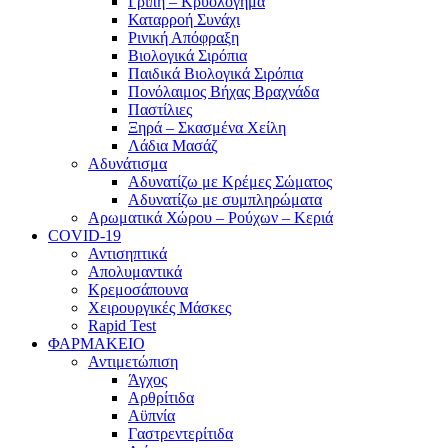
Γρίπη – Κρυολόγημα
Καταρροή Συνάχι
Ρινική Απόφραξη
Βιολογικά Σιρόπια
Παιδικά Βιολογικά Σιρόπια
Πονόλαιμος Βήχας Βραχνάδα
Παστίλιες
Ξηρά – Σκασμένα Χείλη
Λάδια Μασάζ
Αδυνάτισμα
Αδυνατίζω με Κρέμες Σώματος
Αδυνατίζω με συμπληρώματα
Αρωματικά Χώρου – Ρούχων – Κεριά
COVID-19
Αντισηπτικά
Απολυμαντικά
Κρεμοσάπουνα
Χειρουργικές Μάσκες
Rapid Test
ΦΑΡΜΑΚΕΙΟ
Αντιμετώπιση
Άγχος
Αρθρίτιδα
Αϋπνία
Γαστρεντερίτιδα