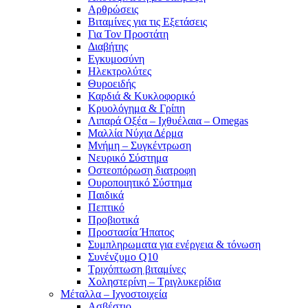
Αρθρώσεις
Βιταμίνες για τις Εξετάσεις
Για Τον Προστάτη
Διαβήτης
Εγκυμοσύνη
Ηλεκτρολύτες
Θυροειδής
Καρδιά & Κυκλοφορικό
Κρυολόγημα & Γρίπη
Λιπαρά Οξέα – Ιχθυέλαια – Omegas
Μαλλία Νύχια Δέρμα
Μνήμη – Συγκέντρωση
Νευρικό Σύστημα
Οστεοπόρωση διατροφη
Ουροποιητικό Σύστημα
Παιδικά
Πεπτικό
Προβιοτικά
Προστασία Ήπατος
Συμπληρωματα για ενέργεια & τόνωση
Συνένζυμο Q10
Τριχόπτωση βιταμίνες
Χοληστερίνη – Τριγλυκερίδια
Μέταλλα – Ιχνοστοιχεία
Ασβέστιο