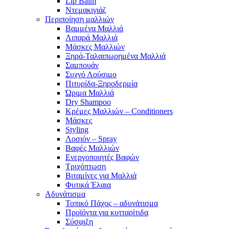
Lip Balm
Ντεμακιγιάζ
Περιποίηση μαλλιών
Βαμμένα Μαλλιά
Λιπαρά Μαλλιά
Μάσκες Μαλλιών
Ξηρά-Ταλαιπωρημένα Μαλλιά
Σαμπουάν
Συχνό Λούσιμο
Πιτυρίδα-Ξηροδερμία
Ώριμα Μαλλιά
Dry Shampoo
Κρέμες Μαλλιών – Conditioners
Μάσκες
Styling
Λοσιόν – Spray
Βαφές Μαλλιών
Ενεργοποιητές Βαφών
Τριχόπτωση
Βιταμίνες για Μαλλιά
Φυτικά Έλαια
Αδυνάτισμα
Τοπικό Πάχος – αδυνάτισμα
Προϊόντα για κυτταρίτιδα
Σύσφιξη