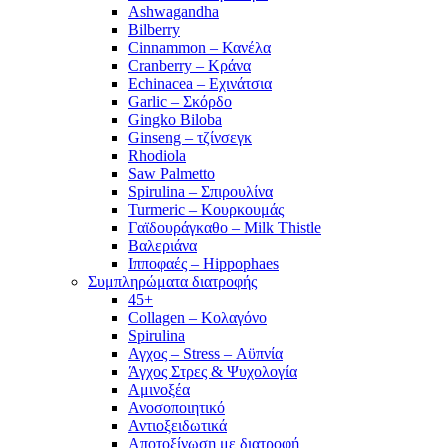
Ashwagandha
Bilberry
Cinnammon – Κανέλα
Cranberry – Κράνα
Echinacea – Εχινάτσια
Garlic – Σκόρδο
Gingko Biloba
Ginseng – τζίνσεγκ
Rhodiola
Saw Palmetto
Spirulina – Σπιρουλίνα
Turmeric – Κουρκουμάς
Γαϊδουράγκαθο – Milk Thistle
Βαλεριάνα
Ιπποφαές – Hippophaes
Συμπληρώματα διατροφής
45+
Collagen – Κολαγόνο
Spirulina
Αγχος – Stress – Αϋπνία
Άγχος Στρες & Ψυχολογία
Αμινοξέα
Ανοσοποιητικό
Αντιοξειδωτικά
Αποτοξίνωση με διατροφή