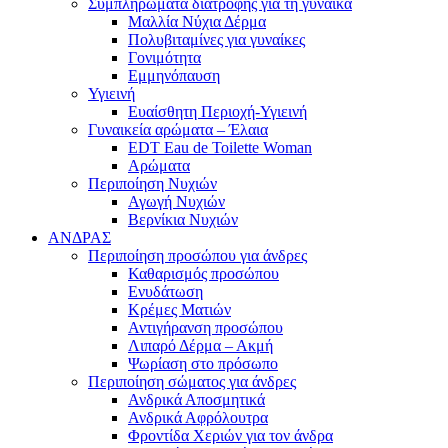
Συμπληρώματα διατροφής για τη γυναίκα
Μαλλία Νύχια Δέρμα
Πολυβιταμίνες για γυναίκες
Γονιμότητα
Εμμηνόπαυση
Υγιεινή
Ευαίσθητη Περιοχή-Υγιεινή
Γυναικεία αρώματα – Έλαια
EDT Eau de Toilette Woman
Αρώματα
Περιποίηση Νυχιών
Αγωγή Νυχιών
Βερνίκια Νυχιών
ΑΝΔΡΑΣ
Περιποίηση προσώπου για άνδρες
Καθαρισμός προσώπου
Ενυδάτωση
Κρέμες Ματιών
Αντιγήρανση προσώπου
Λιπαρό Δέρμα – Ακμή
Ψωρίαση στο πρόσωπο
Περιποίηση σώματος για άνδρες
Ανδρικά Αποσμητικά
Ανδρικά Αφρόλουτρα
Φροντίδα Χεριών για τον άνδρα