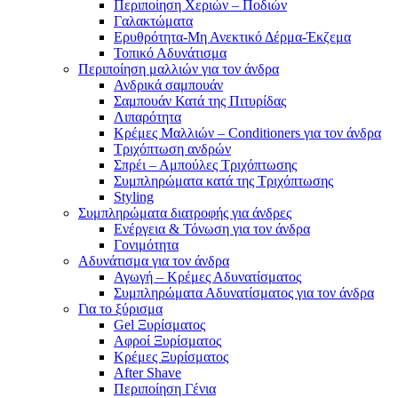
Περιποίηση Χεριών – Ποδιών
Γαλακτώματα
Ερυθρότητα-Μη Ανεκτικό Δέρμα-Έκζεμα
Τοπικό Αδυνάτισμα
Περιποίηση μαλλιών για τον άνδρα
Ανδρικά σαμπουάν
Σαμπουάν Κατά της Πιτυρίδας
Λιπαρότητα
Κρέμες Μαλλιών – Conditioners για τον άνδρα
Τριχόπτωση ανδρών
Σπρέι – Αμπούλες Τριχόπτωσης
Συμπληρώματα κατά της Τριχόπτωσης
Styling
Συμπληρώματα διατροφής για άνδρες
Ενέργεια & Τόνωση για τον άνδρα
Γονιμότητα
Αδυνάτισμα για τον άνδρα
Αγωγή – Κρέμες Αδυνατίσματος
Συμπληρώματα Αδυνατίσματος για τον άνδρα
Για το ξύρισμα
Gel Ξυρίσματος
Αφροί Ξυρίσματος
Κρέμες Ξυρίσματος
After Shave
Περιποίηση Γένια