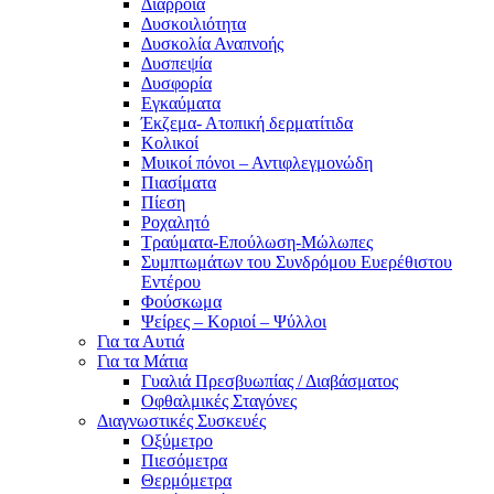
Διάρροια
Δυσκοιλιότητα
Δυσκολία Αναπνοής
Δυσπεψία
Δυσφορία
Εγκαύματα
Έκζεμα- Ατοπική δερματίτιδα
Κολικοί
Μυικοί πόνοι – Αντιφλεγμονώδη
Πιασίματα
Πίεση
Ροχαλητό
Τραύματα-Επούλωση-Μώλωπες
Συμπτωμάτων του Συνδρόμου Ευερέθιστου
Εντέρου
Φούσκωμα
Ψείρες – Κοριοί – Ψύλλοι
Για τα Αυτιά
Για τα Μάτια
Γυαλιά Πρεσβυωπίας / Διαβάσματος
Οφθαλμικές Σταγόνες
Διαγνωστικές Συσκευές
Οξύμετρο
Πιεσόμετρα
Θερμόμετρα