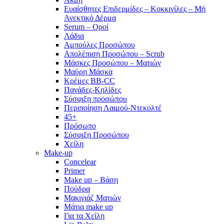
Ευαίσθητες Επιδερμίδες – Κοκκινίλες – Μή
Ανεκτικό Δέρμα
Serum – Οροί
Λάδια
Αμπούλες Προσώπου
Απολέπιση Προσώπου – Scrub
Μάσκες Προσώπου – Ματιών
Μαύρη Μάσκα
Κρέμες BB-CC
Πανάδες-Κηλίδες
Σύσφιξη προσώπου
Περιποίηση Λαιμού-Ντεκολτέ
45+
Πρόσωπο
Σύσφιξη Προσώπου
Χείλη
Make-up
Concelear
Primer
Make up – Βάση
Πούδρα
Μακιγιάζ Ματιών
Μάτια make up
Για τα Χείλη