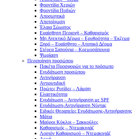
Φροντίδα Χεριών
Φροντίδα Ποδιών
Αποσμητικά
Αποτρίχωση
Έλαια Σώματος
Ευαίσθητη Περιοχή – Καθαρισμός
Μη Ανεκτικό Δέρμα – Ερυθρότητα – Έκζεμα
Ξηρό – Ευαίσθητο – Ατοπικό Δέρμα
Στέρεα Σαπούνια – Κρεμοσάπουνα
Ψωρίαση
Περιποίηση προσώπου
Πακέτα Προσφορών για το πρόσωπο
Ενυδάτωση προσώπου
Αντιγήρανση
Αντιρυτιδική
Πρώτες Ρυτίδες – Λάμψη
Ελαστικότητα
Ενυδάτωση – Αντιγήρανση με SPF
Ενυδάτωση-Αντιγήρανση Νύχτας
Ειδικές Θεραπείες Ενυδάτωσης-Αντιγήρανσης
Μάτια
Μαύροι Κύκλοι – Σακκούλες
Καθαρισμός – Ντεμακιγιάζ
Λοσιόν Καθαρισμού – Ντεμακιγιάζ
Ακμή