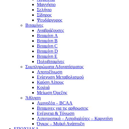
Μαγνήσιο
Σελήνιο
Σίδηρος
Ψευδάργυρος
Βιταμίνες
Αναβράζουσες
Βιταμίνη A
Βιταμίνη B
Βιταμίνη C
Βιταμίνη D
Βιταμίνη E
Πολυβιταμίνες
Συμπληρώματα Αδυνατίσματος
Αποτοξίνωση
Ενίσχυση Μεταβολισμού
Καύση Λίπους
Κοιλιά
Μείωση Όρεξης
Άθληση
Αμινοξέα – BCAA
Βιταμινες για τις αρθρωσεις
Ενέργεια & Τόνωση
Λιποτροπικά – Λιποδιαλύτες – Καρνιτίνη
Όγκος – Μυϊκή Ανάπτυξη
ΕΠΟΧΙΑΚΑ