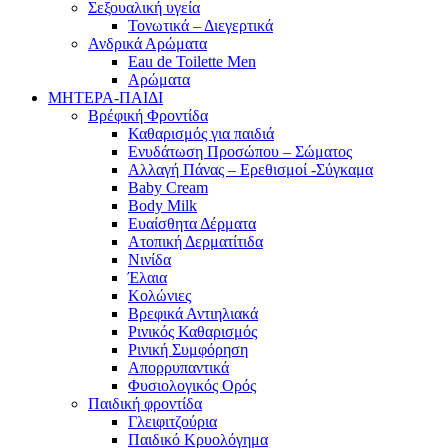
Σεξουαλική υγεία
Τονωτικά – Διεγερτικά
Ανδρικά Αρώματα
Eau de Toilette Men
Αρώματα
ΜΗΤΕΡΑ-ΠΑΙΔΙ
Βρέφική Φροντίδα
Καθαρισμός για παιδιά
Ενυδάτωση Προσώπου – Σώματος
Αλλαγή Πάνας – Ερεθισμοί -Σύγκαμα
Baby Cream
Body Milk
Ευαίσθητα Δέρματα
Ατοπική Δερματίτιδα
Νινίδα
Έλαια
Κολώνιες
Βρεφικά Αντιηλιακά
Ρινικός Καθαρισμός
Ρινική Συμφόρηση
Απορρυπαντικά
Φυσιολογικός Ορός
Παιδική φροντίδα
Γλειφιτζούρια
Παιδικό Κρυολόγημα