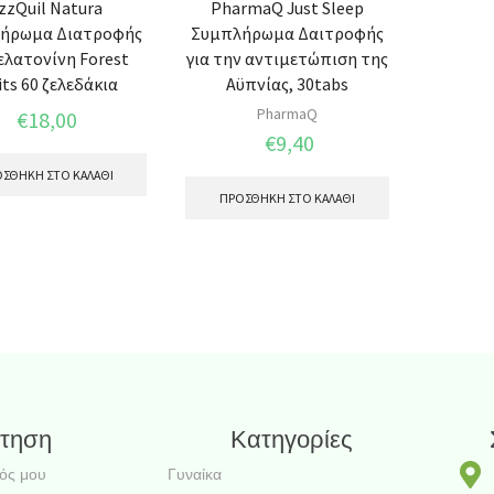
zzQuil Natura
PharmaQ Just Sleep
ήρωμα Διατροφής
Συμπλήρωμα Δαιτροφής
ελατονίνη Forest
για την αντιμετώπιση της
its 60 ζελεδάκια
Αϋπνίας, 30tabs
PharmaQ
€
18,00
€
9,40
ΣΘΉΚΗ ΣΤΟ ΚΑΛΆΘΙ
ΠΡΟΣΘΉΚΗ ΣΤΟ ΚΑΛΆΘΙ
τηση
Κατηγορίες
ός μου
Γυναίκα