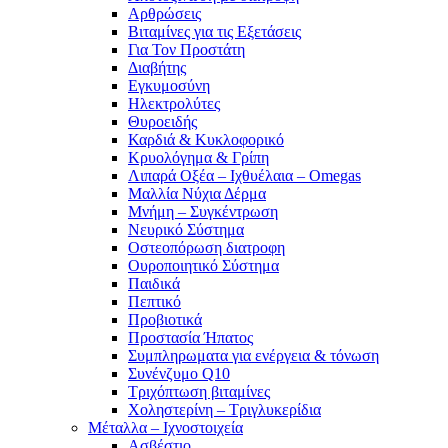
Αρθρώσεις
Βιταμίνες για τις Εξετάσεις
Για Τον Προστάτη
Διαβήτης
Εγκυμοσύνη
Ηλεκτρολύτες
Θυροειδής
Καρδιά & Κυκλοφορικό
Κρυολόγημα & Γρίπη
Λιπαρά Οξέα – Ιχθυέλαια – Omegas
Μαλλία Νύχια Δέρμα
Μνήμη – Συγκέντρωση
Νευρικό Σύστημα
Οστεοπόρωση διατροφη
Ουροποιητικό Σύστημα
Παιδικά
Πεπτικό
Προβιοτικά
Προστασία Ήπατος
Συμπληρωματα για ενέργεια & τόνωση
Συνένζυμο Q10
Τριχόπτωση βιταμίνες
Χοληστερίνη – Τριγλυκερίδια
Μέταλλα – Ιχνοστοιχεία
Ασβέστιο