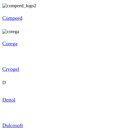
Compeed
Corega
Cryogel
D
Dettol
Dulcosoft