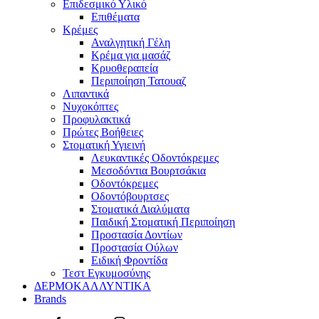
Επιδεσμικό Υλικό
Επιθέματα
Κρέμες
Αναλγητική Γέλη
Κρέμα για μασάζ
Κρυοθεραπεία
Περιποίηση Τατουαζ
Λιπαντικά
Νυχοκόπτες
Προφυλακτικά
Πρώτες Βοήθειες
Στοματική Υγιεινή
Λευκαντικές Οδοντόκρεμες
Μεσοδόντια Βουρτσάκια
Οδοντόκρεμες
Οδοντόβουρτσες
Στοματικά Διαλύματα
Παιδική Στοματική Περιποίηση
Προστασία Δοντίων
Προστασία Ούλων
Ειδική Φροντίδα
Τεστ Εγκυμοσύνης
ΔΕΡΜΟΚΑΛΛΥΝΤΙΚΑ
Brands