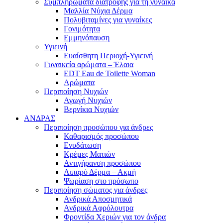
Συμπληρώματα διατροφής για τη γυναίκα
Μαλλία Νύχια Δέρμα
Πολυβιταμίνες για γυναίκες
Γονιμότητα
Εμμηνόπαυση
Υγιεινή
Ευαίσθητη Περιοχή-Υγιεινή
Γυναικεία αρώματα – Έλαια
EDT Eau de Toilette Woman
Αρώματα
Περιποίηση Νυχιών
Αγωγή Νυχιών
Βερνίκια Νυχιών
ΑΝΔΡΑΣ
Περιποίηση προσώπου για άνδρες
Καθαρισμός προσώπου
Ενυδάτωση
Κρέμες Ματιών
Αντιγήρανση προσώπου
Λιπαρό Δέρμα – Ακμή
Ψωρίαση στο πρόσωπο
Περιποίηση σώματος για άνδρες
Ανδρικά Αποσμητικά
Ανδρικά Αφρόλουτρα
Φροντίδα Χεριών για τον άνδρα