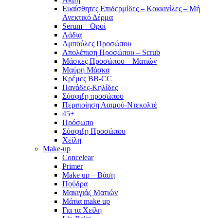
Ευαίσθητες Επιδερμίδες – Κοκκινίλες – Μή
Ανεκτικό Δέρμα
Serum – Οροί
Λάδια
Αμπούλες Προσώπου
Απολέπιση Προσώπου – Scrub
Μάσκες Προσώπου – Ματιών
Μαύρη Μάσκα
Κρέμες BB-CC
Πανάδες-Κηλίδες
Σύσφιξη προσώπου
Περιποίηση Λαιμού-Ντεκολτέ
45+
Πρόσωπο
Σύσφιξη Προσώπου
Χείλη
Make-up
Concelear
Primer
Make up – Βάση
Πούδρα
Μακιγιάζ Ματιών
Μάτια make up
Για τα Χείλη