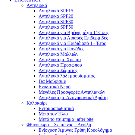
Αντηλιακά
Αντηλιακά SPF15
Αντηλιακά SPF20
Αντηλιακά SPF30
Αντηλιακά SPF50
Αντηλιακά για Βρέφη μέχρι 1 Έτους
Αντηλιακά για Λιπαρές Επιδερμίδες
Αντηλιακά για Παιδιά από 1+ Έτος
Αντηλιακά για Πανάδες
Αντηλιακά Μαλλιών
Αντηλιακά με Χρώμα
Αντηλιακά Προσώπου
Αντηλιακα Σώματος
Αντηλιακό λάδι μαυρίσματος
Για Μαύρισμα
Ενυδατικό Νερό
Μεγάλες Προσφορές Αντιηλιακών
Αντηλιακά με Αντιγηραντική Δράση
Καλοκαίρι
Εντομοαπωθητικά
Μετά τον Ήλιο
Μετά το τσίμπημα- after bite
Φθινόπωρο – Χειμώνας – Άνοιξη
Ενίσχυση Άμυνας Γρίπη Κρυολόγημα