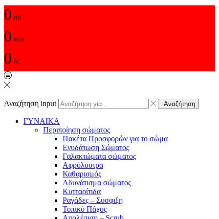
0
HR
0
MIN
0
SC
Αναζήτηση input
Αναζήτηση
ΓΥΝΑΙΚΑ
Περιποίηση σώματος
Πακέτα Προσφορών για το σώμα
Ενυδάτωση Σώματος
Γαλακτώματα σώματος
Αφρόλουτρα
Καθαρισμός
Αδυνάτισμα σώματος
Κυτταρίτιδα
Ραγάδες – Συσφιξη
Τοπικό Πάχος
Απολέπιση – Scrub