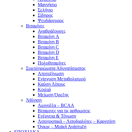
Μαγνήσιο
Σελήνιο
Σίδηρος
Ψευδάργυρος
Βιταμίνες
Αναβράζουσες
Βιταμίνη A
Βιταμίνη B
Βιταμίνη C
Βιταμίνη D
Βιταμίνη E
Πολυβιταμίνες
Συμπληρώματα Αδυνατίσματος
Αποτοξίνωση
Ενίσχυση Μεταβολισμού
Καύση Λίπους
Κοιλιά
Μείωση Όρεξης
Άθληση
Αμινοξέα – BCAA
Βιταμινες για τις αρθρωσεις
Ενέργεια & Τόνωση
Λιποτροπικά – Λιποδιαλύτες – Καρνιτίνη
Όγκος – Μυϊκή Ανάπτυξη
ΕΠΟΧΙΑΚΑ