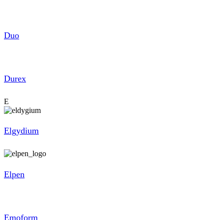
Duo
Durex
E
Elgydium
Elpen
Emoform