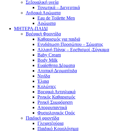
Σεξουαλική υγεία
Τονωτικά – Διεγερτικά
Ανδρικά Αρώματα
Eau de Toilette Men
Αρώματα
ΜΗΤΕΡΑ-ΠΑΙΔΙ
Βρέφική Φροντίδα
Καθαρισμός για παιδιά
Ενυδάτωση Προσώπου – Σώματος
Αλλαγή Πάνας – Ερεθισμοί -Σύγκαμα
Baby Cream
Body Milk
Ευαίσθητα Δέρματα
Ατοπική Δερματίτιδα
Νινίδα
Έλαια
Κολώνιες
Βρεφικά Αντιηλιακά
Ρινικός Καθαρισμός
Ρινική Συμφόρηση
Απορρυπαντικά
Φυσιολογικός Ορός
Παιδική φροντίδα
Γλειφιτζούρια
Παιδικό Κρυολόγημα