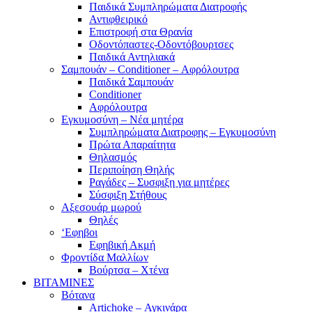
Παιδικά Συμπληρώματα Διατροφής
Αντιφθειρικό
Επιστροφή στα Θρανία
Οδοντόπαστες-Οδοντόβουρτσες
Παιδικά Αντηλιακά
Σαμπουάν – Conditioner – Αφρόλουτρα
Παιδικά Σαμπουάν
Conditioner
Αφρόλουτρα
Εγκυμοσύνη – Νέα μητέρα
Συμπληρώματα Διατροφης – Εγκυμοσύνη
Πρώτα Απαραίτητα
Θηλασμός
Περιποίηση Θηλής
Ραγάδες – Συσφιξη για μητέρες
Σύσφιξη Στήθους
Αξεσουάρ μωρού
Θηλές
‘Εφηβοι
Εφηβική Ακμή
Φροντίδα Μαλλίων
Βούρτσα – Χτένα
ΒΙΤΑΜΙΝΕΣ
Βότανα
Artichoke – Αγκινάρα