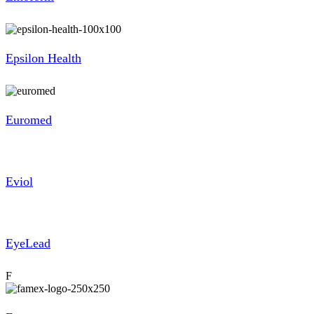
Epsilon Health
Euromed
Eviol
EyeLead
F