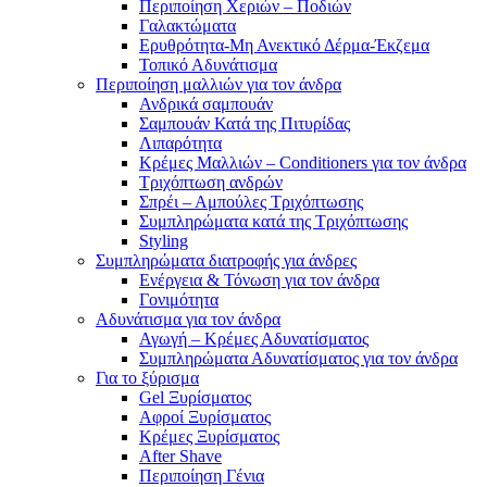
Περιποίηση Χεριών – Ποδιών
Γαλακτώματα
Ερυθρότητα-Μη Ανεκτικό Δέρμα-Έκζεμα
Τοπικό Αδυνάτισμα
Περιποίηση μαλλιών για τον άνδρα
Ανδρικά σαμπουάν
Σαμπουάν Κατά της Πιτυρίδας
Λιπαρότητα
Κρέμες Μαλλιών – Conditioners για τον άνδρα
Τριχόπτωση ανδρών
Σπρέι – Αμπούλες Τριχόπτωσης
Συμπληρώματα κατά της Τριχόπτωσης
Styling
Συμπληρώματα διατροφής για άνδρες
Ενέργεια & Τόνωση για τον άνδρα
Γονιμότητα
Αδυνάτισμα για τον άνδρα
Αγωγή – Κρέμες Αδυνατίσματος
Συμπληρώματα Αδυνατίσματος για τον άνδρα
Για το ξύρισμα
Gel Ξυρίσματος
Αφροί Ξυρίσματος
Κρέμες Ξυρίσματος
After Shave
Περιποίηση Γένια