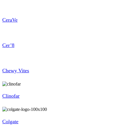
CeraVe
Cer’8
Chewy Vites
Clinofar
Colgate