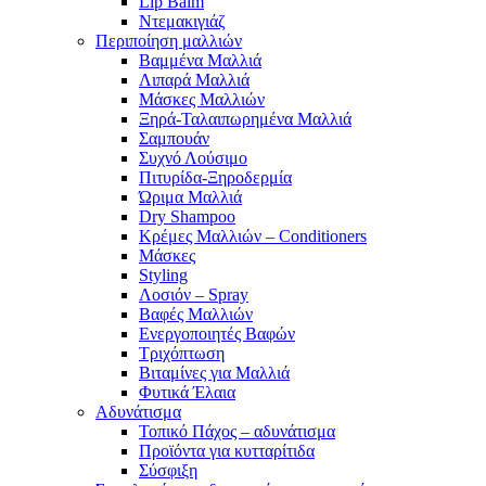
Lip Balm
Ντεμακιγιάζ
Περιποίηση μαλλιών
Βαμμένα Μαλλιά
Λιπαρά Μαλλιά
Μάσκες Μαλλιών
Ξηρά-Ταλαιπωρημένα Μαλλιά
Σαμπουάν
Συχνό Λούσιμο
Πιτυρίδα-Ξηροδερμία
Ώριμα Μαλλιά
Dry Shampoo
Κρέμες Μαλλιών – Conditioners
Μάσκες
Styling
Λοσιόν – Spray
Βαφές Μαλλιών
Ενεργοποιητές Βαφών
Τριχόπτωση
Βιταμίνες για Μαλλιά
Φυτικά Έλαια
Αδυνάτισμα
Τοπικό Πάχος – αδυνάτισμα
Προϊόντα για κυτταρίτιδα
Σύσφιξη