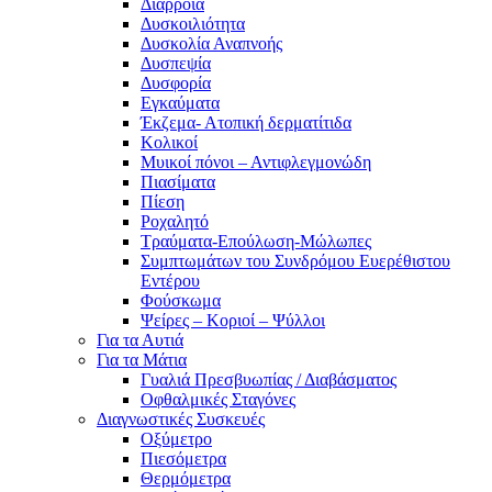
Διάρροια
Δυσκοιλιότητα
Δυσκολία Αναπνοής
Δυσπεψία
Δυσφορία
Εγκαύματα
Έκζεμα- Ατοπική δερματίτιδα
Κολικοί
Μυικοί πόνοι – Αντιφλεγμονώδη
Πιασίματα
Πίεση
Ροχαλητό
Τραύματα-Επούλωση-Μώλωπες
Συμπτωμάτων του Συνδρόμου Ευερέθιστου
Εντέρου
Φούσκωμα
Ψείρες – Κοριοί – Ψύλλοι
Για τα Αυτιά
Για τα Μάτια
Γυαλιά Πρεσβυωπίας / Διαβάσματος
Οφθαλμικές Σταγόνες
Διαγνωστικές Συσκευές
Οξύμετρο
Πιεσόμετρα
Θερμόμετρα