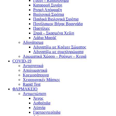
Γρίπη – Κρυολόγημα
Καταρροή Συνάχι
Ρινική Απόφραξη
Βιολογικά Σιρόπια
Παιδικά Βιολογικά Σιρόπια
Πονόλαιμος Βήχας Βραχνάδα
Παστίλιες
Ξηρά – Σκασμένα Χείλη
Λάδια Μασάζ
Αδυνάτισμα
Αδυνατίζω με Κρέμες Σώματος
Αδυνατίζω με συμπληρώματα
Αρωματικά Χώρου – Ρούχων – Κεριά
COVID-19
Αντισηπτικά
Απολυμαντικά
Κρεμοσάπουνα
Χειρουργικές Μάσκες
Rapid Test
ΦΑΡΜΑΚΕΙΟ
Αντιμετώπιση
Άγχος
Αρθρίτιδα
Αϋπνία
Γαστρεντερίτιδα