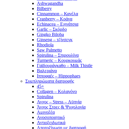
Ashwagandha
Bilberry
Cinnammon – Κανέλα
Cranberry – Κράνα
Echinacea – Εχινάτσια
Garlic – Σκόρδο
Gingko Biloba
Ginseng – τζίνσεγκ
Rhodiola
Saw Palmetto
Spirulina – Σπιρουλίνα
Turmeric – Κουρκουμάς
Γαϊδουράγκαθο – Milk Thistle
Βαλεριάνα
Ιπποφαές – Hippophaes
Συμπληρώματα διατροφής
45+
Collagen – Κολαγόνο
Spirulina
Αγχος – Stress – Αϋπνία
Άγχος Στρες & Ψυχολογία
Αμινοξέα
Ανοσοποιητικό
Αντιοξειδωτικά
Αποτοξίνωση με διατροφή