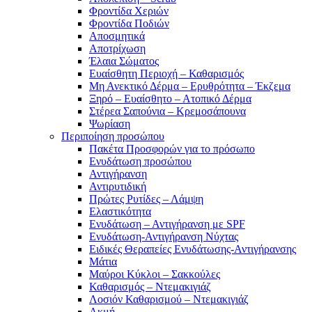
Φροντίδα Χεριών
Φροντίδα Ποδιών
Αποσμητικά
Αποτρίχωση
Έλαια Σώματος
Ευαίσθητη Περιοχή – Καθαρισμός
Μη Ανεκτικό Δέρμα – Ερυθρότητα – Έκζεμα
Ξηρό – Ευαίσθητο – Ατοπικό Δέρμα
Στέρεα Σαπούνια – Κρεμοσάπουνα
Ψωρίαση
Περιποίηση προσώπου
Πακέτα Προσφορών για το πρόσωπο
Ενυδάτωση προσώπου
Αντιγήρανση
Αντιρυτιδική
Πρώτες Ρυτίδες – Λάμψη
Ελαστικότητα
Ενυδάτωση – Αντιγήρανση με SPF
Ενυδάτωση-Αντιγήρανση Νύχτας
Ειδικές Θεραπείες Ενυδάτωσης-Αντιγήρανσης
Μάτια
Μαύροι Κύκλοι – Σακκούλες
Καθαρισμός – Ντεμακιγιάζ
Λοσιόν Καθαρισμού – Ντεμακιγιάζ
Ακμή