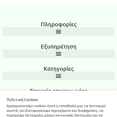
Πληροφορίες
Εξυπηρέτηση
Κατηγορίες
Στοιχεία επικοινωνίας
Λεωνίδα Ιασωνίδου 3, Περιοχή Καμάρα, Θεσσαλονίκη T.K.: 54635
Πολιτική Cookies
Χρησιμοποιούμε cookies ώστε η τοποθεσία μας να λειτουργεί
2311270795
σωστά, να εξατομικεύουμε περιεχόμενο και διαφημίσεις, να
παρέχουμε λειτουργίες μέσων κοινωνικής δικτύωσης και να
salespharmacyshop@gmail.com