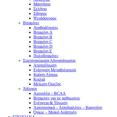
Μαγνήσιο
Σελήνιο
Σίδηρος
Ψευδάργυρος
Βιταμίνες
Αναβράζουσες
Βιταμίνη A
Βιταμίνη B
Βιταμίνη C
Βιταμίνη D
Βιταμίνη E
Πολυβιταμίνες
Συμπληρώματα Αδυνατίσματος
Αποτοξίνωση
Ενίσχυση Μεταβολισμού
Καύση Λίπους
Κοιλιά
Μείωση Όρεξης
Άθληση
Αμινοξέα – BCAA
Βιταμινες για τις αρθρωσεις
Ενέργεια & Τόνωση
Λιποτροπικά – Λιποδιαλύτες – Καρνιτίνη
Όγκος – Μυϊκή Ανάπτυξη
ΕΠΟΧΙΑΚΑ