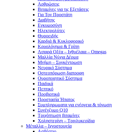
Αρθρώσεις
Βιταμίνες για τις Εξετάσεις
Για Τον Προστάτη
Διαβήτης
Εγκυμοσύνη
Ηλεκτρολύτες
Θυροειδής
Καρδιά & Κυκλοφορικό
Κρυολόγημα & Γρίπη
Λιπαρά Οξέα – Ιχθυέλαια – Omegas
Μαλλία Νύχια Δέρμα
Μνήμη – Συγκέντρωση
Νευρικό Σύστημα
Οστεοπόρωση διατροφη
Ουροποιητικό Σύστημα
Παιδικά
Πεπτικό
Προβιοτικά
Προστασία Ήπατος
Συμπληρωματα για ενέργεια & τόνωση
Συνένζυμο Q10
Τριχόπτωση βιταμίνες
Χοληστερίνη – Τριγλυκερίδια
Μέταλλα – Ιχνοστοιχεία
Ασβέστιο