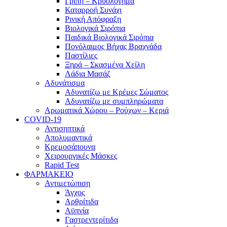
Γρίπη – Κρυολόγημα
Καταρροή Συνάχι
Ρινική Απόφραξη
Βιολογικά Σιρόπια
Παιδικά Βιολογικά Σιρόπια
Πονόλαιμος Βήχας Βραχνάδα
Παστίλιες
Ξηρά – Σκασμένα Χείλη
Λάδια Μασάζ
Αδυνάτισμα
Αδυνατίζω με Κρέμες Σώματος
Αδυνατίζω με συμπληρώματα
Αρωματικά Χώρου – Ρούχων – Κεριά
COVID-19
Αντισηπτικά
Απολυμαντικά
Κρεμοσάπουνα
Χειρουργικές Μάσκες
Rapid Test
ΦΑΡΜΑΚΕΙΟ
Αντιμετώπιση
Άγχος
Αρθρίτιδα
Αϋπνία
Γαστρεντερίτιδα