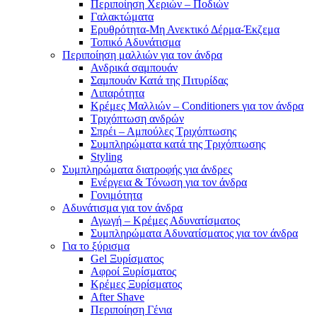
Περιποίηση Χεριών – Ποδιών
Γαλακτώματα
Ερυθρότητα-Μη Ανεκτικό Δέρμα-Έκζεμα
Τοπικό Αδυνάτισμα
Περιποίηση μαλλιών για τον άνδρα
Ανδρικά σαμπουάν
Σαμπουάν Κατά της Πιτυρίδας
Λιπαρότητα
Κρέμες Μαλλιών – Conditioners για τον άνδρα
Τριχόπτωση ανδρών
Σπρέι – Αμπούλες Τριχόπτωσης
Συμπληρώματα κατά της Τριχόπτωσης
Styling
Συμπληρώματα διατροφής για άνδρες
Ενέργεια & Τόνωση για τον άνδρα
Γονιμότητα
Αδυνάτισμα για τον άνδρα
Αγωγή – Κρέμες Αδυνατίσματος
Συμπληρώματα Αδυνατίσματος για τον άνδρα
Για το ξύρισμα
Gel Ξυρίσματος
Αφροί Ξυρίσματος
Κρέμες Ξυρίσματος
After Shave
Περιποίηση Γένια