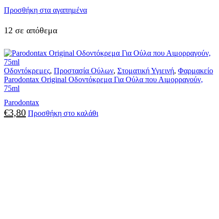
Προσθήκη στα αγαπημένα
12 σε απόθεμα
Οδοντόκρεμες
,
Προστασία Ούλων
,
Στοματική Υγιεινή
,
Φαρμακείο
Parodontax Original Οδοντόκρεμα Για Ούλα που Αιμορραγούν,
75ml
Parodontax
€
3,80
Προσθήκη στο καλάθι