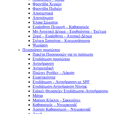
Φροντίδα Χεριών
Φροντίδα Ποδιών
Αποσμητικά
Αποτρίχωση
Έλαια Σώματος
Ευαίσθητη Περιοχή – Καθαρισμός
Μη Ανεκτικό Δέρμα – Ερυθρότητα – Έκζεμα
Ξηρό – Ευαίσθητο – Ατοπικό Δέρμα
Στέρεα Σαπούνια – Κρεμοσάπουνα
Ψωρίαση
Περιποίηση προσώπου
Πακέτα Προσφορών για το πρόσωπο
Ενυδάτωση προσώπου
Αντιγήρανση
Αντιρυτιδική
Πρώτες Ρυτίδες – Λάμψη
Ελαστικότητα
Ενυδάτωση – Αντιγήρανση με SPF
Ενυδάτωση-Αντιγήρανση Νύχτας
Ειδικές Θεραπείες Ενυδάτωσης-Αντιγήρανσης
Μάτια
Μαύροι Κύκλοι – Σακκούλες
Καθαρισμός – Ντεμακιγιάζ
Λοσιόν Καθαρισμού – Ντεμακιγιάζ
Ακμή