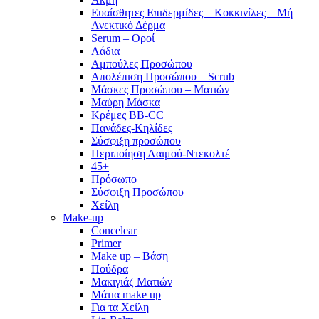
Ευαίσθητες Επιδερμίδες – Κοκκινίλες – Μή
Ανεκτικό Δέρμα
Serum – Οροί
Λάδια
Αμπούλες Προσώπου
Απολέπιση Προσώπου – Scrub
Μάσκες Προσώπου – Ματιών
Μαύρη Μάσκα
Κρέμες BB-CC
Πανάδες-Κηλίδες
Σύσφιξη προσώπου
Περιποίηση Λαιμού-Ντεκολτέ
45+
Πρόσωπο
Σύσφιξη Προσώπου
Χείλη
Make-up
Concelear
Primer
Make up – Βάση
Πούδρα
Μακιγιάζ Ματιών
Μάτια make up
Για τα Χείλη