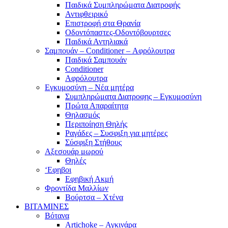
Παιδικά Συμπληρώματα Διατροφής
Αντιφθειρικό
Επιστροφή στα Θρανία
Οδοντόπαστες-Οδοντόβουρτσες
Παιδικά Αντηλιακά
Σαμπουάν – Conditioner – Αφρόλουτρα
Παιδικά Σαμπουάν
Conditioner
Αφρόλουτρα
Εγκυμοσύνη – Νέα μητέρα
Συμπληρώματα Διατροφης – Εγκυμοσύνη
Πρώτα Απαραίτητα
Θηλασμός
Περιποίηση Θηλής
Ραγάδες – Συσφιξη για μητέρες
Σύσφιξη Στήθους
Αξεσουάρ μωρού
Θηλές
‘Εφηβοι
Εφηβική Ακμή
Φροντίδα Μαλλίων
Βούρτσα – Χτένα
ΒΙΤΑΜΙΝΕΣ
Βότανα
Artichoke – Αγκινάρα