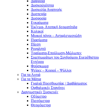
Διάρροια
Δυσκοιλιότητα
Δυσκολία Αναπνοής
Δυσπεψία
Δυσφορία
Εγκαύματα
Έκζεμα- Ατοπική δερματίτιδα
Κολικοί
Μυικοί πόνοι – Αντιφλεγμονώδη
Πιασίματα
Πίεση
Ροχαλητό
Τραύματα-Επούλωση-Μώλωπες
Συμπτωμάτων του Συνδρόμου Ευερέθιστου
Εντέρου
Φούσκωμα
Ψείρες – Κοριοί – Ψύλλοι
Για τα Αυτιά
Για τα Μάτια
Γυαλιά Πρεσβυωπίας / Διαβάσματος
Οφθαλμικές Σταγόνες
Διαγνωστικές Συσκευές
Οξύμετρο
Πιεσόμετρα
Θερμόμετρα