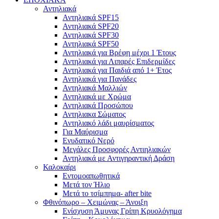
Αντηλιακά
Αντηλιακά SPF15
Αντηλιακά SPF20
Αντηλιακά SPF30
Αντηλιακά SPF50
Αντηλιακά για Βρέφη μέχρι 1 Έτους
Αντηλιακά για Λιπαρές Επιδερμίδες
Αντηλιακά για Παιδιά από 1+ Έτος
Αντηλιακά για Πανάδες
Αντηλιακά Μαλλιών
Αντηλιακά με Χρώμα
Αντηλιακά Προσώπου
Αντηλιακα Σώματος
Αντηλιακό λάδι μαυρίσματος
Για Μαύρισμα
Ενυδατικό Νερό
Μεγάλες Προσφορές Αντιηλιακών
Αντηλιακά με Αντιγηραντική Δράση
Καλοκαίρι
Εντομοαπωθητικά
Μετά τον Ήλιο
Μετά το τσίμπημα- after bite
Φθινόπωρο – Χειμώνας – Άνοιξη
Ενίσχυση Άμυνας Γρίπη Κρυολόγημα