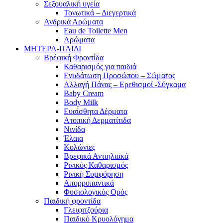
Σεξουαλική υγεία
Τονωτικά – Διεγερτικά
Ανδρικά Αρώματα
Eau de Toilette Men
Αρώματα
ΜΗΤΕΡΑ-ΠΑΙΔΙ
Βρέφική Φροντίδα
Καθαρισμός για παιδιά
Ενυδάτωση Προσώπου – Σώματος
Αλλαγή Πάνας – Ερεθισμοί -Σύγκαμα
Baby Cream
Body Milk
Ευαίσθητα Δέρματα
Ατοπική Δερματίτιδα
Νινίδα
Έλαια
Κολώνιες
Βρεφικά Αντιηλιακά
Ρινικός Καθαρισμός
Ρινική Συμφόρηση
Απορρυπαντικά
Φυσιολογικός Ορός
Παιδική φροντίδα
Γλειφιτζούρια
Παιδικό Κρυολόγημα