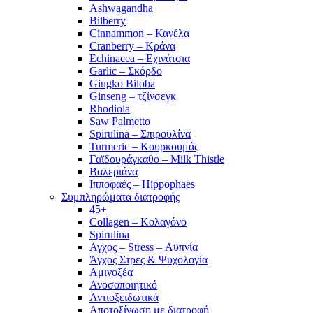
Ashwagandha
Bilberry
Cinnammon – Κανέλα
Cranberry – Κράνα
Echinacea – Εχινάτσια
Garlic – Σκόρδο
Gingko Biloba
Ginseng – τζίνσεγκ
Rhodiola
Saw Palmetto
Spirulina – Σπιρουλίνα
Turmeric – Κουρκουμάς
Γαϊδουράγκαθο – Milk Thistle
Βαλεριάνα
Ιπποφαές – Hippophaes
Συμπληρώματα διατροφής
45+
Collagen – Κολαγόνο
Spirulina
Αγχος – Stress – Αϋπνία
Άγχος Στρες & Ψυχολογία
Αμινοξέα
Ανοσοποιητικό
Αντιοξειδωτικά
Αποτοξίνωση με διατροφή