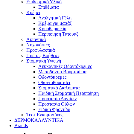
Επιδεσμικό Υλικό
Επιθέματα
Κρέμες
Αναλγητική Γέλη
Κρέμα για μασάζ
Κρυοθεραπεία
Περιποίηση Τατουαζ
Λιπαντικά
Νυχοκόπτες
Προφυλακτικά
Πρώτες Βοήθειες
Στοματική Υγιεινή
Λευκαντικές Οδοντόκρεμες
Μεσοδόντια Βουρτσάκια
Οδοντόκρεμες
Οδοντόβουρτσες
Στοματικά Διαλύματα
Παιδική Στοματική Περιποίηση
Προστασία Δοντίων
Προστασία Ούλων
Ειδική Φροντίδα
Τεστ Εγκυμοσύνης
ΔΕΡΜΟΚΑΛΛΥΝΤΙΚΑ
Brands