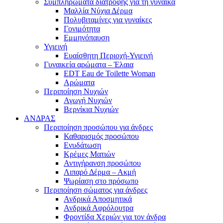
Συμπληρώματα διατροφής για τη γυναίκα
Μαλλία Νύχια Δέρμα
Πολυβιταμίνες για γυναίκες
Γονιμότητα
Εμμηνόπαυση
Υγιεινή
Ευαίσθητη Περιοχή-Υγιεινή
Γυναικεία αρώματα – Έλαια
EDT Eau de Toilette Woman
Αρώματα
Περιποίηση Νυχιών
Αγωγή Νυχιών
Βερνίκια Νυχιών
ΑΝΔΡΑΣ
Περιποίηση προσώπου για άνδρες
Καθαρισμός προσώπου
Ενυδάτωση
Κρέμες Ματιών
Αντιγήρανση προσώπου
Λιπαρό Δέρμα – Ακμή
Ψωρίαση στο πρόσωπο
Περιποίηση σώματος για άνδρες
Ανδρικά Αποσμητικά
Ανδρικά Αφρόλουτρα
Φροντίδα Χεριών για τον άνδρα