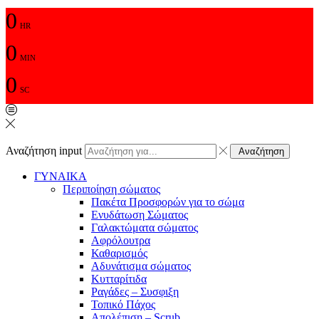
0
HR
0
MIN
0
SC
Αναζήτηση input
Αναζήτηση
ΓΥΝΑΙΚΑ
Περιποίηση σώματος
Πακέτα Προσφορών για το σώμα
Ενυδάτωση Σώματος
Γαλακτώματα σώματος
Αφρόλουτρα
Καθαρισμός
Αδυνάτισμα σώματος
Κυτταρίτιδα
Ραγάδες – Συσφιξη
Τοπικό Πάχος
Απολέπιση – Scrub