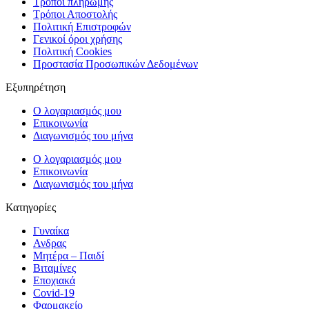
Τρόποι πληρωμής
Τρόποι Αποστολής
Πολιτική Επιστροφών
Γενικοί όροι χρήσης
Πολιτική Cookies
Προστασία Προσωπικών Δεδομένων
Εξυπηρέτηση
Ο λογαριασμός μου
Επικοινωνία
Διαγωνισμός του μήνα
Ο λογαριασμός μου
Επικοινωνία
Διαγωνισμός του μήνα
Κατηγορίες
Γυναίκα
Ανδρας
Μητέρα – Παιδί
Βιταμίνες
Εποχιακά
Covid-19
Φαρμακείο