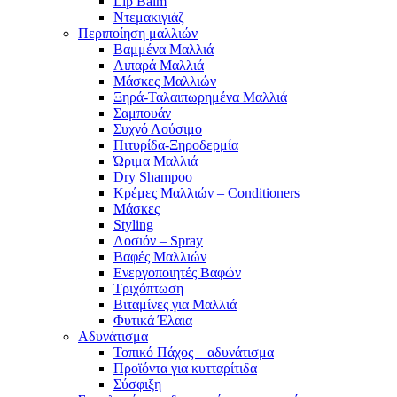
Lip Balm
Ντεμακιγιάζ
Περιποίηση μαλλιών
Βαμμένα Μαλλιά
Λιπαρά Μαλλιά
Μάσκες Μαλλιών
Ξηρά-Ταλαιπωρημένα Μαλλιά
Σαμπουάν
Συχνό Λούσιμο
Πιτυρίδα-Ξηροδερμία
Ώριμα Μαλλιά
Dry Shampoo
Κρέμες Μαλλιών – Conditioners
Μάσκες
Styling
Λοσιόν – Spray
Βαφές Μαλλιών
Ενεργοποιητές Βαφών
Τριχόπτωση
Βιταμίνες για Μαλλιά
Φυτικά Έλαια
Αδυνάτισμα
Τοπικό Πάχος – αδυνάτισμα
Προϊόντα για κυτταρίτιδα
Σύσφιξη