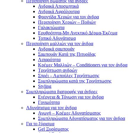
Περιποίηση σώματος για άνδρες
Ανδρικά Αποσμητικά
Ανδρικά Αφρόλουτρα
Φροντίδα Χεριών για τον άνδρα
Περιποίηση Χεριών – Ποδιών
Γαλακτώματα
Ερυθρότητα-Μη Ανεκτικό Δέρμα-Έκζεμα
Τοπικό Αδυνάτισμα
Περιποίηση μαλλιών για τον άνδρα
Ανδρικά σαμπουάν
Σαμπουάν Κατά της Πιτυρίδας
Λιπαρότητα
Κρέμες Μαλλιών – Conditioners για τον άνδρα
Τριχόπτωση ανδρών
Σπρέι – Αμπούλες Τριχόπτωσης
Συμπληρώματα κατά της Τριχόπτωσης
Styling
Συμπληρώματα διατροφής για άνδρες
Ενέργεια & Τόνωση για τον άνδρα
Γονιμότητα
Αδυνάτισμα για τον άνδρα
Αγωγή – Κρέμες Αδυνατίσματος
Συμπληρώματα Αδυνατίσματος για τον άνδρα
Για το ξύρισμα
Gel Ξυρίσματος