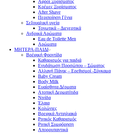
Αφροί Ξυρίσματος
Κρέμες Ξυρίσματος
After Shave
Περιποίηση Γένια
Σεξουαλική υγεία
Τονωτικά – Διεγερτικά
Ανδρικά Αρώματα
Eau de Toilette Men
Αρώματα
ΜΗΤΕΡΑ-ΠΑΙΔΙ
Βρέφική Φροντίδα
Καθαρισμός για παιδιά
Ενυδάτωση Προσώπου – Σώματος
Αλλαγή Πάνας – Ερεθισμοί -Σύγκαμα
Baby Cream
Body Milk
Ευαίσθητα Δέρματα
Ατοπική Δερματίτιδα
Νινίδα
Έλαια
Κολώνιες
Βρεφικά Αντιηλιακά
Ρινικός Καθαρισμός
Ρινική Συμφόρηση
Απορρυπαντικά