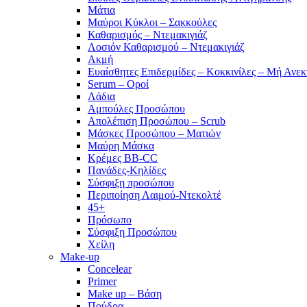
Μάτια
Μαύροι Κύκλοι – Σακκούλες
Καθαρισμός – Ντεμακιγιάζ
Λοσιόν Καθαρισμού – Ντεμακιγιάζ
Ακμή
Ευαίσθητες Επιδερμίδες – Κοκκινίλες – Μή Ανεκ
Serum – Οροί
Λάδια
Αμπούλες Προσώπου
Απολέπιση Προσώπου – Scrub
Μάσκες Προσώπου – Ματιών
Μαύρη Μάσκα
Κρέμες BB-CC
Πανάδες-Κηλίδες
Σύσφιξη προσώπου
Περιποίηση Λαιμού-Ντεκολτέ
45+
Πρόσωπο
Σύσφιξη Προσώπου
Χείλη
Make-up
Concelear
Primer
Make up – Βάση
Πούδρα