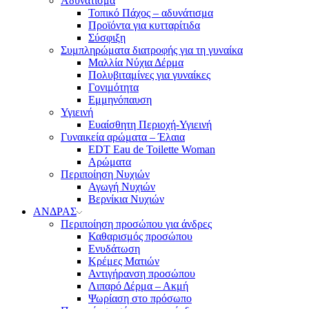
Αδυνάτισμα
Τοπικό Πάχος – αδυνάτισμα
Προϊόντα για κυτταρίτιδα
Σύσφιξη
Συμπληρώματα διατροφής για τη γυναίκα
Μαλλία Νύχια Δέρμα
Πολυβιταμίνες για γυναίκες
Γονιμότητα
Εμμηνόπαυση
Υγιεινή
Ευαίσθητη Περιοχή-Υγιεινή
Γυναικεία αρώματα – Έλαια
EDT Eau de Toilette Woman
Αρώματα
Περιποίηση Νυχιών
Αγωγή Νυχιών
Βερνίκια Νυχιών
ΑΝΔΡΑΣ
Περιποίηση προσώπου για άνδρες
Καθαρισμός προσώπου
Ενυδάτωση
Κρέμες Ματιών
Αντιγήρανση προσώπου
Λιπαρό Δέρμα – Ακμή
Ψωρίαση στο πρόσωπο