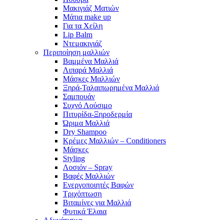
Μακιγιάζ Ματιών
Μάτια make up
Για τα Χείλη
Lip Balm
Ντεμακιγιάζ
Περιποίηση μαλλιών
Βαμμένα Μαλλιά
Λιπαρά Μαλλιά
Μάσκες Μαλλιών
Ξηρά-Ταλαιπωρημένα Μαλλιά
Σαμπουάν
Συχνό Λούσιμο
Πιτυρίδα-Ξηροδερμία
Ώριμα Μαλλιά
Dry Shampoo
Κρέμες Μαλλιών – Conditioners
Μάσκες
Styling
Λοσιόν – Spray
Βαφές Μαλλιών
Ενεργοποιητές Βαφών
Τριχόπτωση
Βιταμίνες για Μαλλιά
Φυτικά Έλαια