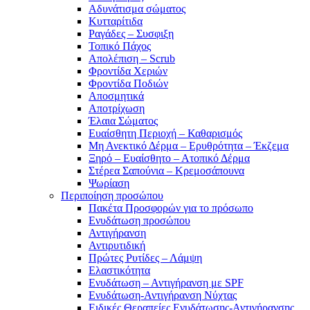
Αδυνάτισμα σώματος
Κυτταρίτιδα
Ραγάδες – Συσφιξη
Τοπικό Πάχος
Απολέπιση – Scrub
Φροντίδα Χεριών
Φροντίδα Ποδιών
Αποσμητικά
Αποτρίχωση
Έλαια Σώματος
Ευαίσθητη Περιοχή – Καθαρισμός
Μη Ανεκτικό Δέρμα – Ερυθρότητα – Έκζεμα
Ξηρό – Ευαίσθητο – Ατοπικό Δέρμα
Στέρεα Σαπούνια – Κρεμοσάπουνα
Ψωρίαση
Περιποίηση προσώπου
Πακέτα Προσφορών για το πρόσωπο
Ενυδάτωση προσώπου
Αντιγήρανση
Αντιρυτιδική
Πρώτες Ρυτίδες – Λάμψη
Ελαστικότητα
Ενυδάτωση – Αντιγήρανση με SPF
Ενυδάτωση-Αντιγήρανση Νύχτας
Ειδικές Θεραπείες Ενυδάτωσης-Αντιγήρανσης